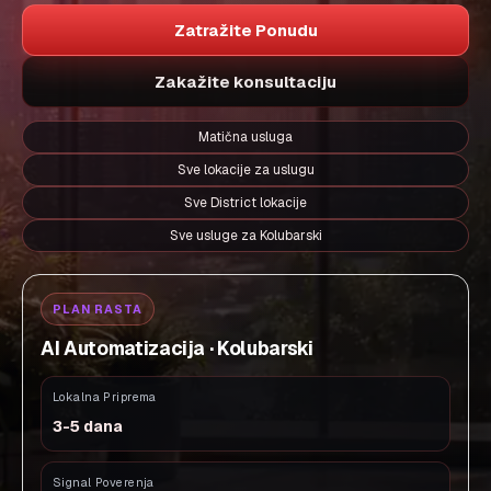
Zatražite Ponudu
Zakažite konsultaciju
Matična usluga
Sve lokacije za uslugu
Sve District lokacije
Sve usluge za Kolubarski
PLAN RASTA
AI Automatizacija · Kolubarski
Lokalna Priprema
3-5 dana
Signal Poverenja