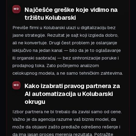
Najčešće greške koje vidimo na
tržištu Kolubarski
Previše firmi u Kolubarski ulazi u digitalizaciju bez
jasne strategije. Rezultat je sajt koji izgleda dobro,
ali ne konvertuje. Drugi čest problem je oslanjanje
isključivo na jedan kanal — bilo da je to oglašavanje
ili organski saobraćaj — bez sinhronizacije poruke i
prodajnog toka. Zato počinjemo analizom
celokupnog modela, a ne samo tehničkim zahtevima.
Kako izabrati pravog partnera za
AI automatizacija u Kolubarski
okrugu
Izbor partnera ne bi trebalo da zavisi samo od cene.
Važno je da agencija razume vaš biznis model, da
može da objasni zašto predlaže odrešeno rešenje i
da ima jasan proces merenja rezultata. Potražite