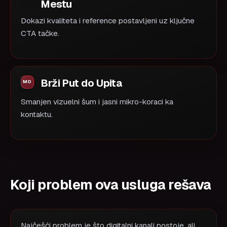
Mestu
Dokazi kvaliteta i reference postavljeni uz ključne
CTA tačke.
Brži Put do Upita
Smanjen vizuelni šum i jasni mikro-koraci ka
kontaktu.
Koji problem ova usluga rešava
Najčešći problem je što digitalni kanali postoje, ali