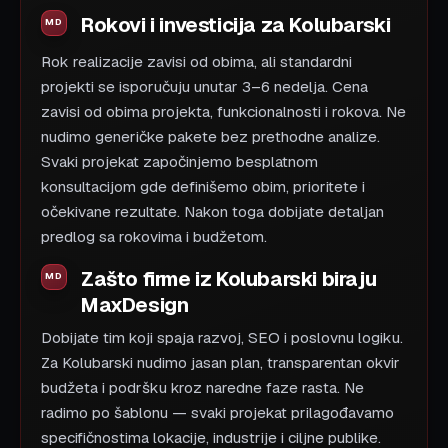
Rokovi i investicija za Kolubarski
Rok realizacije zavisi od obima, ali standardni
projekti se isporučuju unutar 3–6 nedelja. Cena
zavisi od obima projekta, funkcionalnosti i rokova. Ne
nudimo generičke pakete bez prethodne analize.
Svaki projekat započinjemo besplatnom
konsultacijom gde definišemo obim, prioritete i
očekivane rezultate. Nakon toga dobijate detaljan
predlog sa rokovima i budžetom.
Zašto firme iz Kolubarski biraju
MaxDesign
Dobijate tim koji spaja razvoj, SEO i poslovnu logiku.
Za Kolubarski nudimo jasan plan, transparentan okvir
budžeta i podršku kroz naredne faze rasta. Ne
radimo po šablonu — svaki projekat prilagođavamo
specifičnostima lokacije, industrije i ciljne publike.