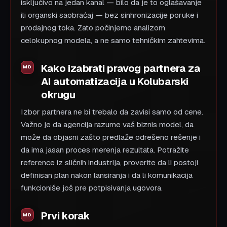
isključivo na jedan kanal — bilo da je to oglašavanje
ili organski saobraćaj — bez sinhronizacije poruke i
prodajnog toka. Zato počinjemo analizom
celokupnog modela, a ne samo tehničkim zahtevima.
Kako izabrati pravog partnera za
AI automatizacija u Kolubarski
okrugu
Izbor partnera ne bi trebalo da zavisi samo od cene.
Važno je da agencija razume vaš biznis model, da
može da objasni zašto predlaže odrešeno rešenje i
da ima jasan proces merenja rezultata. Potražite
reference iz sličnih industrija, proverite da li postoji
definisan plan nakon lansiranja i da li komunikacija
funkcioniše još pre potpisivanja ugovora.
Prvi korak