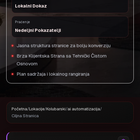
Lokalni Dokaz
Praćenje
Nedeljni Pokazatelji
Jasna struktura stranice za bolju konverziju
Brza Klijentska Strana sa Tehnički Čistom
Osnovom
Plan sadržaja i lokalnog rangiranja
Početna
/
Lokacije
/
Kolubarski
/
ai automatizacija
/
Ciljna Stranica