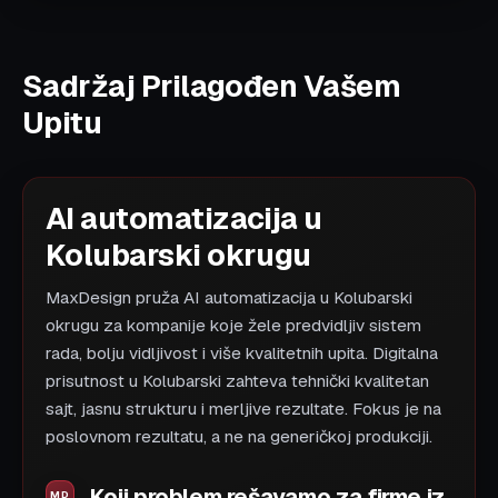
Sadržaj Prilagođen Vašem
Upitu
AI automatizacija u
Kolubarski okrugu
MaxDesign pruža AI automatizacija u Kolubarski
okrugu za kompanije koje žele predvidljiv sistem
rada, bolju vidljivost i više kvalitetnih upita. Digitalna
prisutnost u Kolubarski zahteva tehnički kvalitetan
sajt, jasnu strukturu i merljive rezultate. Fokus je na
poslovnom rezultatu, a ne na generičkoj produkciji.
Koji problem rešavamo za firme iz