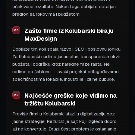
očekivane rezultate. Nakon toga dobijate detaljan
predlog sa rokovima i budžetom.
Zašto firme iz Kolubarski biraju
MaxDesign
Dobijate tim koji spaja razvoj, SEO i poslovnu logiku.
Za Kolubarski nudimo jasan plan, transparentan okvir
budžeta i podršku kroz naredne faze rasta. Ne
radimo po šablonu — svaki projekat prilagođavamo
specifičnostima lokacije, industrije i ciljne publike.
Najčešće greške koje vidimo na
tržištu Kolubarski
Previše firmi u Kolubarski ulazi u digitalizaciju bez
jasne strategije. Rezultat je sajt koji izgleda dobro,
ali ne konvertuje. Drugi čest problem je oslanjanje