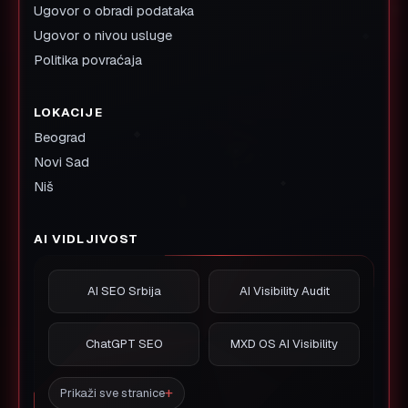
Ugovor o obradi podataka
Ugovor o nivou usluge
Politika povraćaja
LOKACIJE
Beograd
Novi Sad
Niš
AI VIDLJIVOST
AI SEO Srbija
AI Visibility Audit
ChatGPT SEO
MXD OS AI Visibility
Prikaži sve stranice