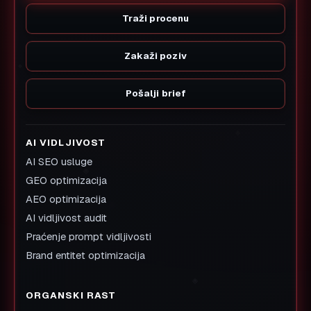
Traži procenu
Zakaži poziv
Pošalji brief
AI VIDLJIVOST
AI SEO usluge
GEO optimizacija
AEO optimizacija
AI vidljivost audit
Praćenje prompt vidljivosti
Brand entitet optimizacija
ORGANSKI RAST