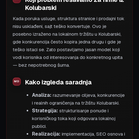
Kolubarski
Kada poruka usluge, struktura stranice i prodajni tok
nisu usklađeni, sajt teško konvertuje. Ovo je
posebno izraženo na lokalnom tržištu u Kolubarski,
gde konkurencija često kopira jedna drugu i gde je
teško istaci se. Zato postavljamo jasan model koji
vodi korisnika od interesovanja do konkretnog upita
— bez nepotrebnog šuma.
Kako izgleda saradnja
Analiza:
razumevanje ciljeva, konkurencije
i realnih ograničenja na tržištu Kolubarski.
Strategija:
strukturisanje ponude i
korisničkog toka koji odgovara lokalnoj
publici.
Realizacija:
implementacija, SEO osnova i