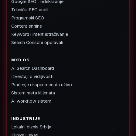
Google SEO i indeksiranje
Tehnički SEO audit
Programski SEO
Content engine
Keyword i intent istraživanje
Search Console oporavak
MXD OS
AI Search Dashboard
Izveštaji o vidljivosti
Praćenje eksperimenata uživo
Sistem rasta klijenata
AI workflow sistem
INDUSTRIJE
Lokalni biznis Srbija
Klinike i lekari