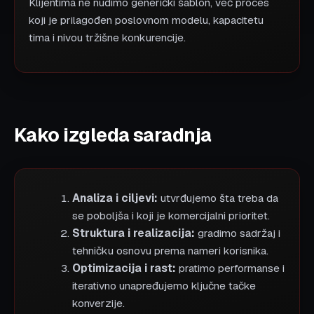
Klijentima ne nudimo generički šablon, već proces
koji je prilagođen poslovnom modelu, kapacitetu
tima i nivou tržišne konkurencije.
Kako izgleda saradnja
Analiza i ciljevi:
utvrđujemo šta treba da
se poboljša i koji je komercijalni prioritet.
Struktura i realizacija:
gradimo sadržaj i
tehničku osnovu prema nameri korisnika.
Optimizacija i rast:
pratimo performanse i
iterativno unapređujemo ključne tačke
konverzije.