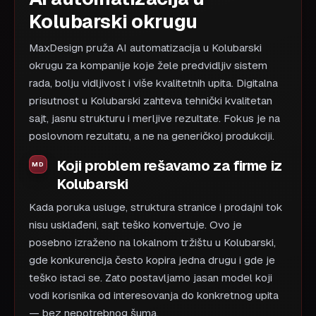
Kolubarski okrugu
MaxDesign pruža AI automatizacija u Kolubarski
okrugu za kompanije koje žele predvidljiv sistem
rada, bolju vidljivost i više kvalitetnih upita. Digitalna
prisutnost u Kolubarski zahteva tehnički kvalitetan
sajt, jasnu strukturu i merljive rezultate. Fokus je na
poslovnom rezultatu, a ne na generičkoj produkciji.
Koji problem rešavamo za firme iz
Kolubarski
Kada poruka usluge, struktura stranice i prodajni tok
nisu usklađeni, sajt teško konvertuje. Ovo je
posebno izraženo na lokalnom tržištu u Kolubarski,
gde konkurencija često kopira jedna drugu i gde je
teško istaci se. Zato postavljamo jasan model koji
vodi korisnika od interesovanja do konkretnog upita
— bez nepotrebnog šuma.