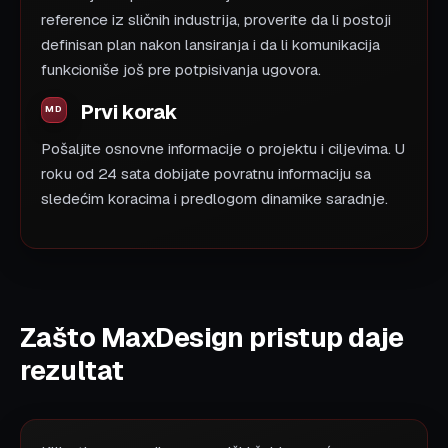
reference iz sličnih industrija, proverite da li postoji
definisan plan nakon lansiranja i da li komunikacija
funkcioniše još pre potpisivanja ugovora.
Prvi korak
Pošaljite osnovne informacije o projektu i ciljevima. U
roku od 24 sata dobijate povratnu informaciju sa
sledećim koracima i predlogom dinamike saradnje.
Zašto MaxDesign pristup daje
rezultat