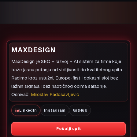
MAXDESIGN
MaxDesign je SEO + razvoj + AI sistem za firme koje
traže jasnu putanju od vidljivosti do kvalitetnog upita.
Radimo kroz uslužni, Europe-first i dokazni sloj bez
lažnih signala i bez haotičnog obima saradnje.
Osnivač:
Miroslav Radosavljević
LinkedIn
Instagram
GitHub
Pošalji upit