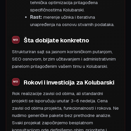
tehnička optimizacija prilagođena
specifičnostima Kolubarski.
Rast:
merenje učinka i iterativna
unapređenja na osnovu stvarnih podataka.
Šta dobijate konkretno
Strukturiran sajt sa jasnom korisničkom putanjom,
SEO osnovom, brzim učitavanjem i administrativnim
panelom prilagođenim vašem timu u Kolubarski.
Rokovi i investicija za Kolubarski
Rok realizacije zavisi od obima, ali standardni
projekti se isporučuju unutar 3–6 nedelja. Cena
zavisi od obima projekta, funkcionalnosti i rokova. Ne
nudimo generičke pakete bez prethodne analize.
Svaki projekat započinjemo besplatnom
konsultacijom gde definišemo obim, prioritete i