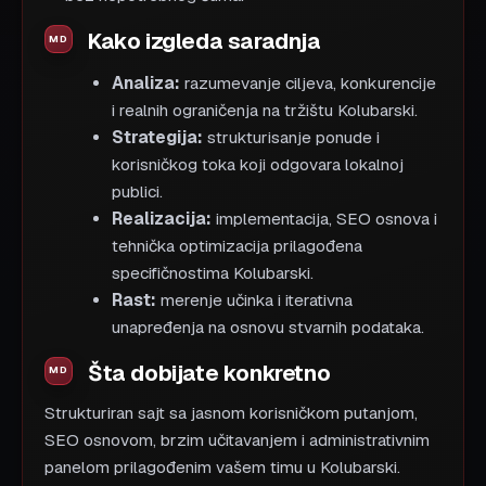
Kako izgleda saradnja
Analiza:
razumevanje ciljeva, konkurencije
i realnih ograničenja na tržištu Kolubarski.
Strategija:
strukturisanje ponude i
korisničkog toka koji odgovara lokalnoj
publici.
Realizacija:
implementacija, SEO osnova i
tehnička optimizacija prilagođena
specifičnostima Kolubarski.
Rast:
merenje učinka i iterativna
unapređenja na osnovu stvarnih podataka.
Šta dobijate konkretno
Strukturiran sajt sa jasnom korisničkom putanjom,
SEO osnovom, brzim učitavanjem i administrativnim
panelom prilagođenim vašem timu u Kolubarski.