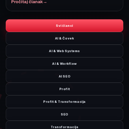
Kako da izvučete maksimum
iz bloga
Ako ste otvorili određenu kategoriju, dobićete
fokusirane tekstove za isti tip problema. Ako ste u
arhivi, krenite od teme koja odgovara fazi u kojoj je
vaš biznis sada: vidljivost, procesi, prodaja ili
operativni kapacitet.
Brzi ulazi:
AI & Workflow
,
Workflow
,
Profit
,
Profit &
Transformacija
,
arhiva članaka
,
uslužni i lokacijski hub
.
Kako čitati teme i pretvoriti ih u
sledeći potez