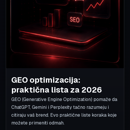
AI & Čovek
AI & Web Systems
AI & Workflow
AI SEO
Profit
Profit & Transformacija
SEO
Transformacija
Trendovi
Workflow