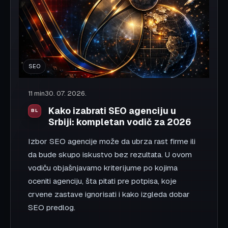
LinkedIn
WhatsApp
Kopiraj link
SEO
10 min
30. 07. 2026.
Zašto lokalni sajt ne rangira na
Google-u: 12 razloga i rešenja