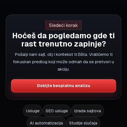
MAXDESIGN
MaxDesign je SEO + razvoj + AI sistem za firme koje
traže jasnu putanju od vidljivosti do kvalitetnog upita.
Radimo kroz uslužni, Europe-first i dokazni sloj bez
lažnih signala i bez haotičnog obima saradnje.
Osnivač:
Miroslav Radosavljević
LinkedIn
Instagram
GitHub