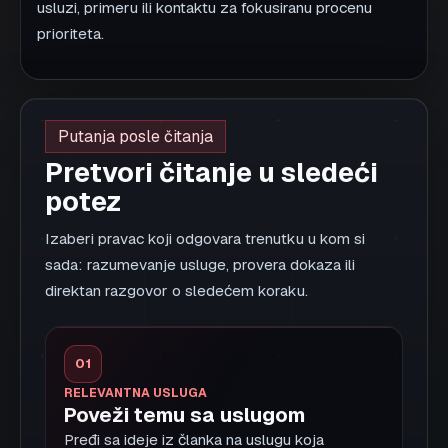
02
DOKAZNI SIGNAL
Pogledaj dokaz iz prakse
Koristi studiju slučaja ili dokaznu stranicu da
vidiš kako tema izgleda u realnoj
implementaciji.
Otvori dokaz
03
SLEDEĆA ODLUKA
Razjasni sledeći potez
Pošalji trenutnu situaciju, a mi ćemo je
pretvoriti u kratak i upotrebljiv predlog.
Pošalji upit