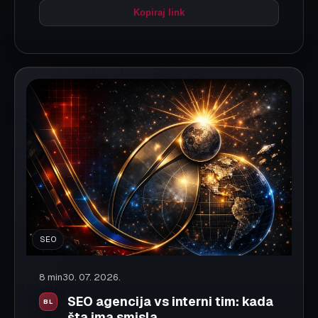
su pogodna za različite faze rasta, budžete i
nivo internog znanja. U tekstu objašnjavamo
objektivno: kada interni tim donosi najviše, kada
je agencija bolji izbor i kako izgleda hibridni
model koji često daje najbolje rezultate.
Pročitaj više
Podeli:
Facebook
X
LinkedIn
WhatsApp
Kopiraj link