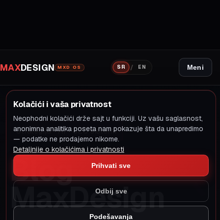
TEMA
Tamna tema
Pređi na svetlu
31
Objava u arhivi
275
Minuta čitanja
0%
Prazne priče
Zakaži poziv