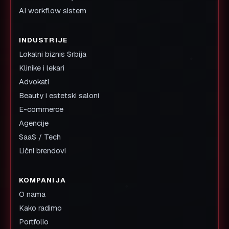
Politika AI sadržaja
Ugovor o obradi podataka
Ugovor o nivou usluge
Politika povraćaja
LOKACIJE
Beograd
Novi Sad
AI
Niš
AI VIDLJIVOST
↑
AI SEO Srbija
AI Visibility Audit
ChatGPT SEO
MXD OS AI Visibility