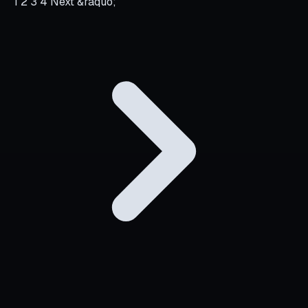
Operativni sistem
Sadržaj, AI vidljivost i
leadovi iz jednog radnog
sistema
Kada članak otvori temu koju želiš da pretvoriš u
proces, platforma povezuje briefove, monitoring,
tokove sadržaja i pregled leadova.
Otvori platformu
Sledeći korak