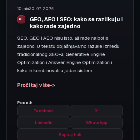
SEO
9 min
30. 07. 2026.
AI SEO vs tradicionalni SEO: šta
se promenilo i šta ostaje isto
AI pretraga menja način na koji ljudi nalaze
odgovore, ali osnovni principi SEO-a ostaju isti.
Otkrijte ključne razlike između AI SEO-a i
tradicionalnog SEO-a i kako pripremiti sajt za
novu eru pretrage.
Pročitaj više