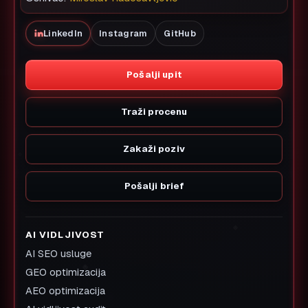
ORGANSKI RAST
Google SEO i indeksiranje
Tehnički SEO audit
Programski SEO
Content engine
Keyword i intent istraživanje
Search Console oporavak
MXD OS
AI Search Dashboard
Izveštaji o vidljivosti
Praćenje eksperimenata uživo
Sistem rasta klijenata
AI workflow sistem
INDUSTRIJE