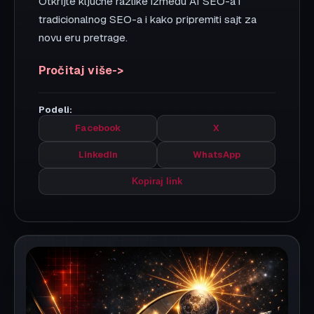
SEO
11 min
30. 07. 2026.
Kako izabrati SEO agenciju u
Srbiji: kompletan vodič za 2026
Izbor SEO agencije može da ubrza rast firme ili
da bude skupo iskustvo bez rezultata. U ovom
vodiču objašnjavamo kriterijume po kojima
oceniti agenciju, šta pitati pre potpisa, koje
crvene zastave ignorisati i kako izgleda dobar
SEO predlog.
Pročitaj više
Podeli:
Facebook
X