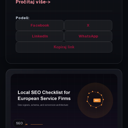
Ako vaš lokalni sajt ne rangira na Google-u,
uzrok je obično kombinacija tehničkih propusta,
slabe lokalne relevantnosti i nedovoljnog
poverenja. U tekstu detaljno objašnjavamo 12
najčešćih razloga i dajemo konkretna rešenja
koja možete primeniti odmah.
Pročitaj više
Podeli:
Facebook
X
LinkedIn
WhatsApp
Kopiraj link