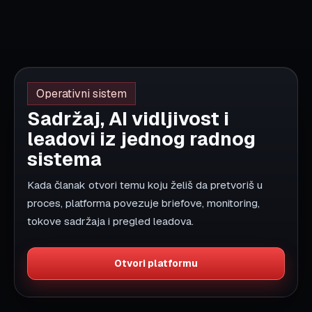
Hoćeš da pogledamo gde ti
rast trenutno zapinje?
Pošalji nam sajt, cilj i kontekst tržišta. Vratićemo ti
fokusiran predlog koji može odmah da se pretvori u
akciju.
Dobijte besplatnu analizu
Usluge
SEO usluge
Izrada sajtova
AI automatizacija
Studije slučaja