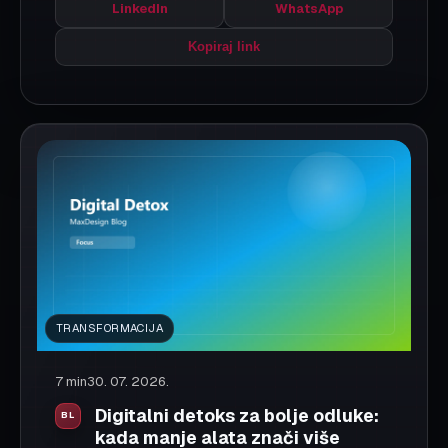
jasnije odluke i grade kvalitetnije ideje.
Pročitaj više
Podeli:
Facebook
X
LinkedIn
WhatsApp
Kopiraj link
« Previous
Next »
Showing
1
to
9
of
31
results