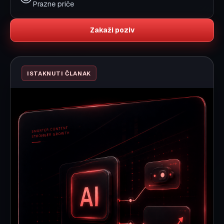
GEO optimizacija:
praktična lista za 2026
GEO (Generative Engine Optimization) pomaže da
ChatGPT, Gemini i Perplexity tačno razumeju i
citiraju vaš brend. Evo praktične liste koraka koje
možete primeniti odmah.
Pročitaj članak
Svi članci