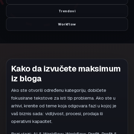
Članci su pisani da pomognu pri odluci, ne da zamene
audit vašeg sajta ili tržišta. Počnite od teme koja
opisuje problem koji trenutno imate: organska
vidljivost, sadržaj, AI pretraga, konverzija ili proces
rada tima. Zatim uporedite preporuke sa stvarnim
podacima iz Search Console-a, analitike, prodajnih
razgovora i ponašanja kupaca.
Najkorisniji rezultat čitanja je mala, proverljiva
promena: popravite jednu stranicu usluge, razjasnite
ponudu, uklonite tehničku prepreku ili definišite kako
ćete pratiti efekat. Ako tema otkrije širi problem, na
kraju svakog članka postoje linkovi ka relevantnoj
usluzi, primeru ili kontaktu za fokusiranu procenu
prioriteta.