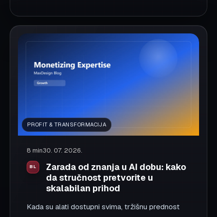
Podeli:
Facebook
X
LinkedIn
WhatsApp
Kopiraj link
TRENDOVI