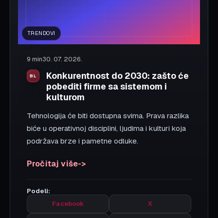
TRANSFORMACIJA
7 min
30. 07. 2026.
Digitalni detoks za bolje odluke:
kada manje alata znači više
kreativnosti
Kontinuirana stimulacija troši fokus. Povremeni
digitalni detoks pomaže timovima da donose