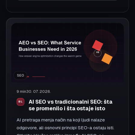
Podeli:
Facebook
X
LinkedIn
WhatsApp
Kopiraj link