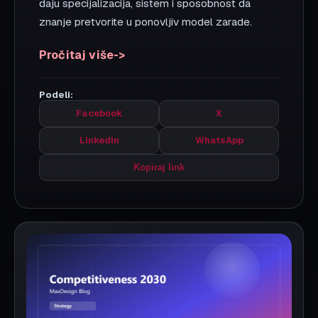
9 min
30. 07. 2026.
Konkurentnost do 2030: zašto će
pobediti firme sa sistemom i
kulturom
Tehnologija će biti dostupna svima. Prava razlika
biće u operativnoj disciplini, ljudima i kulturi koja
podržava brze i pametne odluke.
Pročitaj više
Podeli:
Facebook
X
LinkedIn
WhatsApp
Kopiraj link