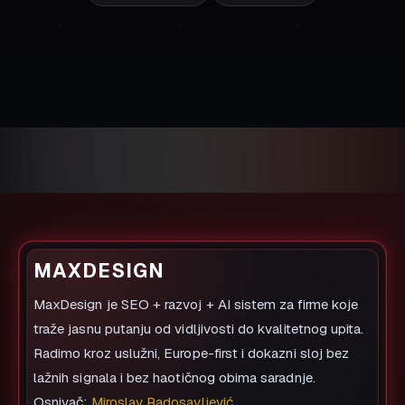
Pošalji upit
Traži procenu
Zakaži poziv
Pošalji brief
AI VIDLJIVOST
AI SEO usluge
GEO optimizacija
AEO optimizacija
AI vidljivost audit
Praćenje prompt vidljivosti
Brand entitet optimizacija