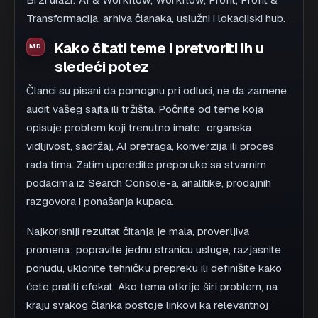
Putanja posle čitanja
Pretvori čitanje u sledeći
potez
Izaberi pravac koji odgovara trenutku u kom si
sada: razumevanje usluge, provera dokaza ili
direktan razgovor o sledećem koraku.
01
RELEVANTNA USLUGA
Poveži temu sa uslugom
Pređi sa ideje iz članka na uslugu koja
objašnjava obim, isporuku i sledeći konkretan
korak.
Pogledaj uslugu