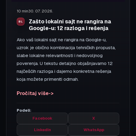
SEO
8 min
30. 07. 2026.
SEO agencija vs interni tim: kada
šta ima smisla
Jedno od najčešćih pitanja koje vlasnici firmi
postavljaju je da li angažovati SEO agenciju ili
graditi interni tim. Oba modela imaju prednosti, ali