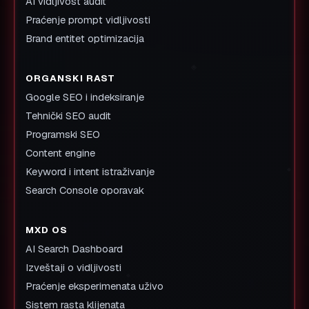
Lokalni biznis Srbija
Klinike i lekari
Advokati
Beauty i estetski saloni
E-commerce
Agencije
SaaS / Tech
Lični brendovi
KOMPANIJA
O nama
Kako radimo
Portfolio
Blog
Kontakt
Politika privatnosti
Uslovi korišćenja