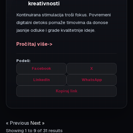
1
2
3
4
Next &raquo;