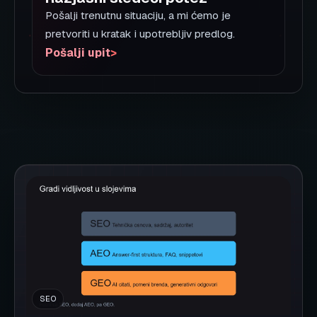
SEO, GEO i AEO nisu isto, ali rade najbolje
zajedno. U tekstu objašnjavamo razlike između
tradicionalnog SEO-a, Generative Engine
Optimization i Answer Engine Optimization i
kako ih kombinovati u jedan sistem.
Pročitaj više
Podeli:
Facebook
X
LinkedIn
WhatsApp
Kopiraj link