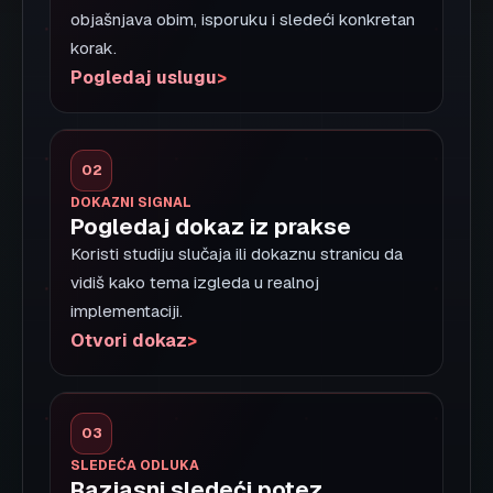
SEO
10 min
30. 07. 2026.
GEO, AEO i SEO: kako se razlikuju i
kako rade zajedno