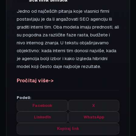
PROFIT & TRANSFORMACIJA
8 min
30. 07. 2026.
Zarada od znanja u AI dobu: kako
da stručnost pretvorite u
skalabilan prihod
Kada su alati dostupni svima, tržišnu prednost
daju specijalizacija, sistem i sposobnost da
znanje pretvorite u ponovljiv model zarade.
Pročitaj više