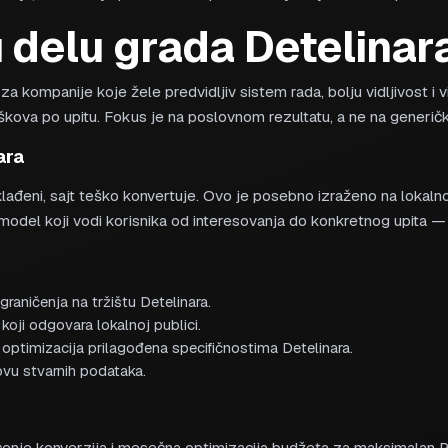
u delu grada Detelinar
 kompanije koje žele predvidljiv sistem rada, bolju vidljivost i vi
škova po upitu. Fokus je na poslovnom rezultatu, a ne na generičko
ara
sklađeni, sajt teško konvertuje. Ovo je posebno izraženo na lokaln
n model koji vodi korisnika od interesovanja do konkretnog upita
graničenja na tržištu Detelinara.
koji odgovara lokalnoj publici.
optimizacija prilagođena specifičnostima Detelinara.
ovu stvarnih podataka.
enje konverzija i mesečna optimizacija budžeta za maksimalan RO