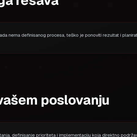
ga rešava
a nema definisanog procesa, teško je ponoviti rezultat i planirati
vašem poslovanju
anja, definisanje prioriteta i implementaciju koja direktno podrža