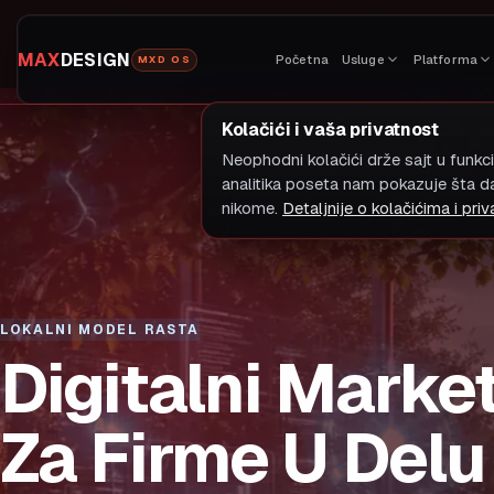
MAX
DESIGN
Početna
Usluge
Platforma
MXD OS
Kolačići i vaša privatnost
Neophodni kolačići drže sajt u funkc
analitika poseta nam pokazuje šta 
nikome.
Detaljnije o kolačićima i priv
LOKALNI MODEL RASTA
Digitalni Marke
Za Firme U Delu