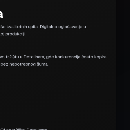
a
še kvalitetnih upita. Digitalno oglašavanje u
j produkciji.
om tržištu u Detelinara, gde konkurencija često kopira
 — bez nepotrebnog šuma.
I na tržištu Detelinara.