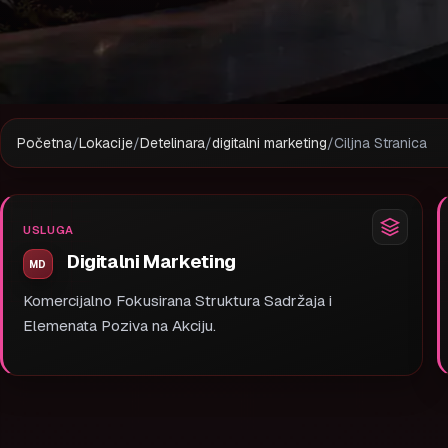
Početna
/
Lokacije
/
Detelinara
/
digitalni marketing
/
Ciljna Stranica
USLUGA
Digitalni Marketing
Komercijalno Fokusirana Struktura Sadržaja i
Elemenata Poziva na Akciju.