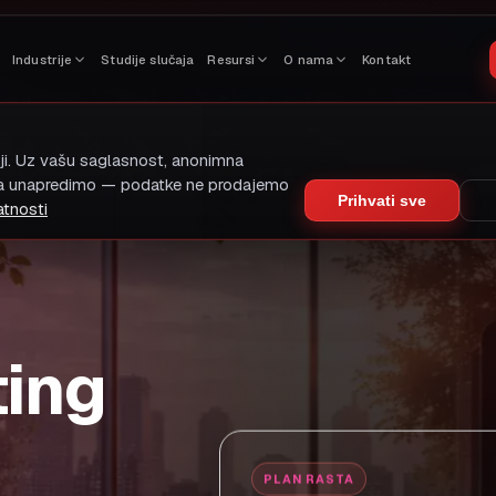
Industrije
Studije slučaja
Resursi
O nama
Kontakt
iji. Uz vašu saglasnost, anonimna
da unapredimo — podatke ne prodajemo
Prihvati sve
atnosti
ting
PLAN RASTA