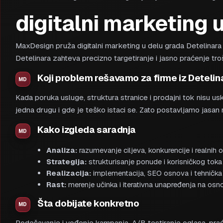
digitalni marketing 
MaxDesign pruža digitalni marketing u delu grada Detelinara za
Detelinara zahteva precizno targetiranje i jasno praćenje tro
Koji problem rešavamo za firme iz Detelin
Kada poruka usluge, struktura stranice i prodajni tok nisu u
jedna drugu i gde je teško istaci se. Zato postavljamo jasa
Kako izgleda saradnja
Analiza:
razumevanje ciljeva, konkurencije i realnih o
Strategija:
strukturisanje ponude i korisničkog toka 
Realizacija:
implementacija, SEO osnova i tehnička 
Rast:
merenje učinka i iterativna unapređenja na osn
Šta dobijate konkretno
Podešavanje i vođenje kampanja, A/B testiranje oglasa, prać