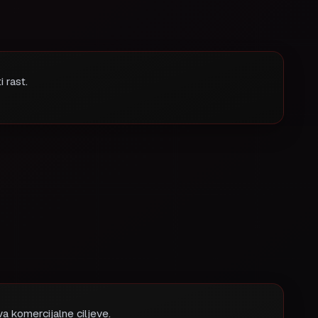
 rast.
va komercijalne ciljeve.