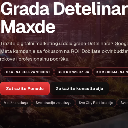
Grada Detelinar
Maxde
Tražite digitalni marketing u delu grada Detelinara? Googl
Meta kampanje sa fokusom na ROI. Dobijate okvir budže
rokove i profesionalnu podršku.
LOKALNA RELEVANTNOST
GEO KONVERZIJA
KOMERCIJALNA 
Zatražite Ponudu
Zakažite konsultaciju
Matična usluga
Sve lokacije za uslugu
Sve City Part lokacije
Sve 