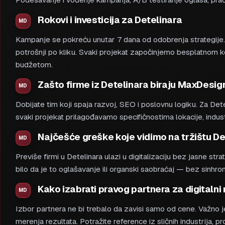
Rokovi i investicija za Detelinara
Kampanje se pokreću unutar 7 dana od odobrenja strategije. Pr
potrošnji po kliku. Svaki projekat započinjemo besplatnom ko
budžetom.
Zašto firme iz Detelinara biraju MaxDesig
Dobijate tim koji spaja razvoj, SEO i poslovnu logiku. Za De
svaki projekat prilagođavamo specifičnostima lokacije, industri
Najčešće greške koje vidimo na tržištu De
Previše firmi u Detelinara ulazi u digitalizaciju bez jasne str
bilo da je to oglašavanje ili organski saobraćaj — bez sinh
Kako izabrati pravog partnera za digitalni
Izbor partnera ne bi trebalo da zavisi samo od cene. Važno 
merenja rezultata. Potražite reference iz sličnih industrija, pr