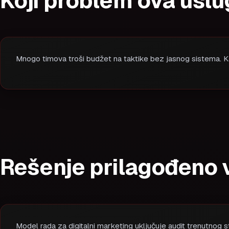
Koji problem ova uslu
Mnogo timova troši budžet na taktike bez jasnog sistema. Kad
Rešenje prilagođeno 
Model rada za digitalni marketing uključuje audit trenutnog st