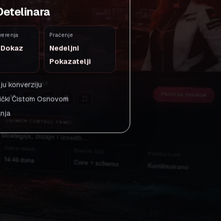
 Detelinara
verenja
Praćenje
i Dokaz
Nedeljni
Pokazatelji
ju konverziju
nički Čistom Osnovom
anja