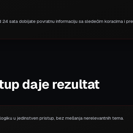
 od 24 sata dobijate povratnu informaciju sa sledećim koracima i p
up daje rezultat
ogiku u jedinstven pristup, bez mešanja nerelevantnih tema.