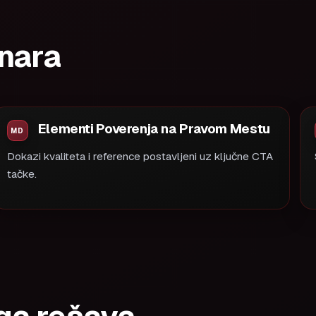
inara
Elementi Poverenja na Pravom Mestu
Dokazi kvaliteta i reference postavljeni uz ključne CTA
tačke.