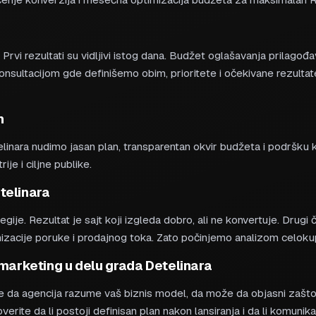
vi rezultati su vidljivi istog dana. Budžet oglašavanja prilagođav
nsultacijom gde definišemo obim, prioritete i očekivane rezultat
n
telinara nudimo jasan plan, transparentan okvir budžeta i podršk
je i ciljne publike.
telinara
ategije. Rezultat je sajt koji izgleda dobro, ali ne konvertuje. Drug
ronizacije poruke i prodajnog toka. Zato počinjemo analizom celo
 marketing u delu grada Detelinara
je da agencija razume vaš biznis model, da može da objasni zašt
overite da li postoji definisan plan nakon lansiranja i da li komuni