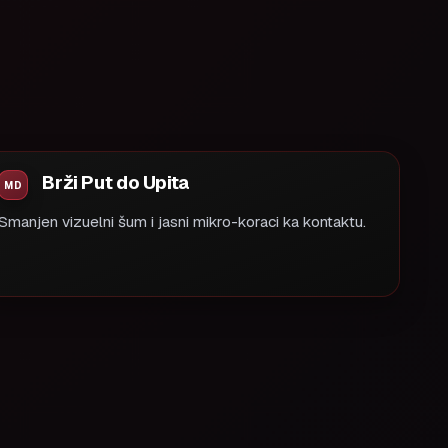
Brži Put do Upita
Smanjen vizuelni šum i jasni mikro-koraci ka kontaktu.