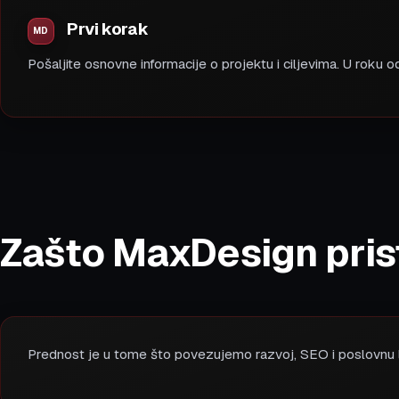
Prvi korak
Pošaljite osnovne informacije o projektu i ciljevima. U roku
Zašto MaxDesign prist
Prednost je u tome što povezujemo razvoj, SEO i poslovnu l