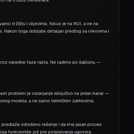
amo tržištu i ciljevima; fokus je na ROI, a ne na
e. Nakon toga dobijate detaljan predlog sa rokovima i
u kroz naredne faze rasta. Ne radimo po šablonu —
i čest problem je oslanjanje isključivo na jedan kanal —
kupnog modela, a ne samo tehničkim zahtevima.
o predlaže odrešeno rešenje i da ima jasan proces
kacija funkcioniše još pre potpisivanja ugovora.