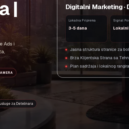
a |
Digitalni Marketing ·
Lokalna Priprema
Signal Po
3-5 dana
Lokaln
e Ads i
Jasna struktura stranice za bol
ta,
Brza Klijentska Strana sa Teh
Plan sadržaja i lokalnog rangir
NAMERA
usluge za Detelinara