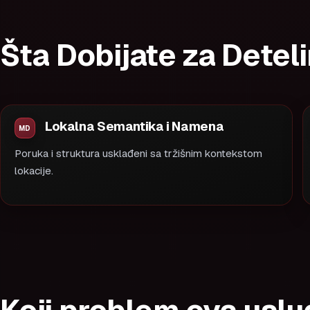
Šta Dobijate za Detel
Lokalna Semantika i Namena
Poruka i struktura usklađeni sa tržišnim kontekstom
lokacije.