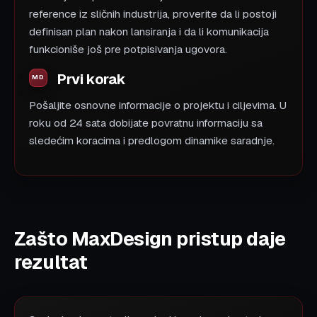
reference iz sličnih industrija, proverite da li postoji
definisan plan nakon lansiranja i da li komunikacija
funkcioniše još pre potpisivanja ugovora.
Prvi korak
Pošaljite osnovne informacije o projektu i ciljevima. U
roku od 24 sata dobijate povratnu informaciju sa
sledećim koracima i predlogom dinamike saradnje.
Zašto MaxDesign pristup daje
rezultat