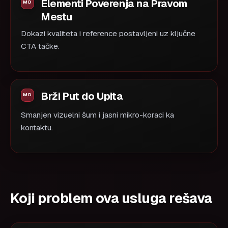
Elementi Poverenja na Pravom
Mestu
Dokazi kvaliteta i reference postavljeni uz ključne
CTA tačke.
Brži Put do Upita
Smanjen vizuelni šum i jasni mikro-koraci ka
kontaktu.
Koji problem ova usluga rešava