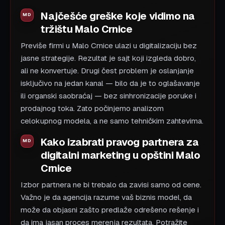
Najčešće greške koje vidimo na
tržištu Malo Crnice
Previše firmi u Malo Crnice ulazi u digitalizaciju bez
jasne strategije. Rezultat je sajt koji izgleda dobro,
ali ne konvertuje. Drugi čest problem je oslanjanje
isključivo na jedan kanal — bilo da je to oglašavanje
ili organski saobraćaj — bez sinhronizacije poruke i
prodajnog toka. Zato počinjemo analizom
celokupnog modela, a ne samo tehničkim zahtevima.
Kako izabrati pravog partnera za
digitalni marketing u opštini Malo
Crnice
Izbor partnera ne bi trebalo da zavisi samo od cene.
Važno je da agencija razume vaš biznis model, da
može da objasni zašto predlaže odrešeno rešenje i
da ima jasan proces merenja rezultata. Potražite