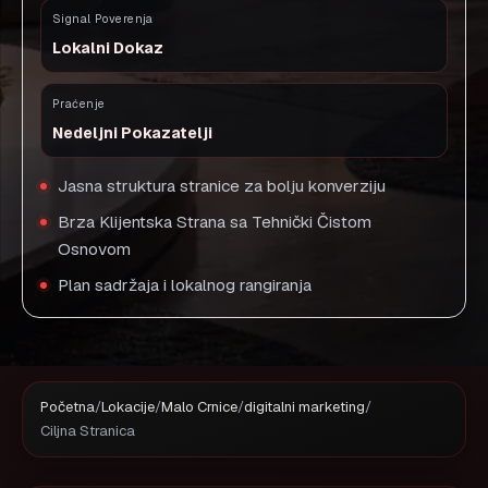
Signal Poverenja
Lokalni Dokaz
Praćenje
Nedeljni Pokazatelji
Jasna struktura stranice za bolju konverziju
Brza Klijentska Strana sa Tehnički Čistom
Osnovom
Plan sadržaja i lokalnog rangiranja
Početna
/
Lokacije
/
Malo Crnice
/
digitalni marketing
/
Ciljna Stranica