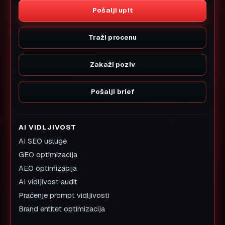
Pošalji upit
Traži procenu
Zakaži poziv
Pošalji brief
AI VIDLJIVOST
AI SEO usluge
GEO optimizacija
AEO optimizacija
AI vidljivost audit
Praćenje prompt vidljivosti
Brand entitet optimizacija