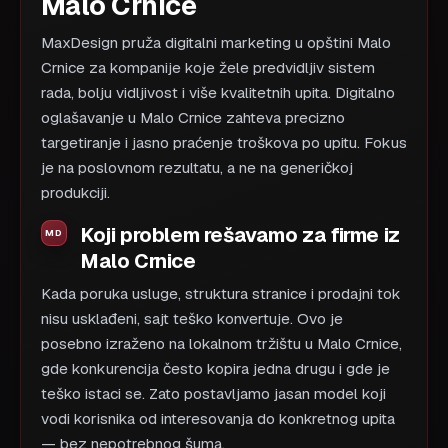
Malo Crnice
MaxDesign pruža digitalni marketing u opštini Malo
Crnice za kompanije koje žele predvidljiv sistem
rada, bolju vidljivost i više kvalitetnih upita. Digitalno
oglašavanje u Malo Crnice zahteva precizno
targetiranje i jasno praćenje troškova po upitu. Fokus
je na poslovnom rezultatu, a ne na generičkoj
produkciji.
Koji problem rešavamo za firme iz
Malo Crnice
Kada poruka usluge, struktura stranice i prodajni tok
nisu usklađeni, sajt teško konvertuje. Ovo je
posebno izraženo na lokalnom tržištu u Malo Crnice,
gde konkurencija često kopira jedna drugu i gde je
teško istaci se. Zato postavljamo jasan model koji
vodi korisnika od interesovanja do konkretnog upita
— bez nepotrebnog šuma.