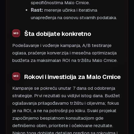
specifičnostima Malo Crnice.
Rast:
merenje učinka i iterativna
unapređenja na osnovu stvarnih podataka.
Šta dobijate konkretno
Podešavanje i vođenje kampanja, A/B testiranje
oglasa, praćenje konverzija i mesečna optimizacija
budžeta za maksimalan ROI na tržištu Malo Crnice.
Rokovi i investicija za Malo Crnice
Kampanje se pokreću unutar 7 dana od odobrenja
strategije. Prvi rezultati su vidljivi istog dana. Budžet
oglašavanja prilagođavamo tržištu i ciljevima; fokus
je na ROI, a ne na potrošnji po kliku. Svaki projekat
započinjemo besplatnom konsultacijom gde
definišemo obim, prioritete i očekivane rezultate.
Nakon toga dobijate detaljan predlog sa rokovima i