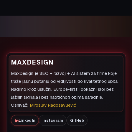
MAXDESIGN
MaxDesign je SEO + razvoj + AI sistem za firme koje
traže jasnu putanju od vidljivosti do kvalitetnog upita.
Radimo kroz uslužni, Europe-first i dokazni sloj bez
lažnih signala i bez haotičnog obima saradnje.
Osnivač:
Miroslav Radosavljević
LinkedIn
Instagram
GitHub