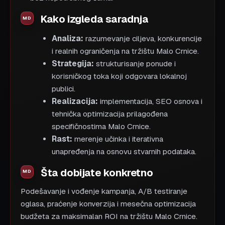
Kako izgleda saradnja
Analiza:
razumevanje ciljeva, konkurencije
i realnih ograničenja na tržištu Malo Crnice.
Strategija:
strukturisanje ponude i
korisničkog toka koji odgovara lokalnoj
publici.
Realizacija:
implementacija, SEO osnova i
tehnička optimizacija prilagođena
specifičnostima Malo Crnice.
Rast:
merenje učinka i iterativna
unapređenja na osnovu stvarnih podataka.
Šta dobijate konkretno
Podešavanje i vođenje kampanja, A/B testiranje
oglasa, praćenje konverzija i mesečna optimizacija
budžeta za maksimalan ROI na tržištu Malo Crnice.