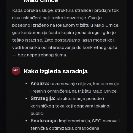
Malo Crnice
Kada poruka usluge, struktura stranice i prodajni tok
nisu usklađeni, sajt teško konvertuje. Ovo je
posebno izraženo na lokalnom tržištu u Malo Crnice,
gde konkurencija često kopira jedna drugu i gde je
teško istaci se. Zato postavljamo jasan model koji
vodi korisnika od interesovanja do konkretnog upita
— bez nepotrebnog šuma.
Kako izgleda saradnja
Analiza:
razumevanje ciljeva, konkurencije
i realnih ograničenja na tržištu Malo Crnice.
Strategija:
strukturisanje ponude i
korisničkog toka koji odgovara lokalnoj
publici.
Realizacija:
implementacija, SEO osnova i
tehnička optimizacija prilagođena