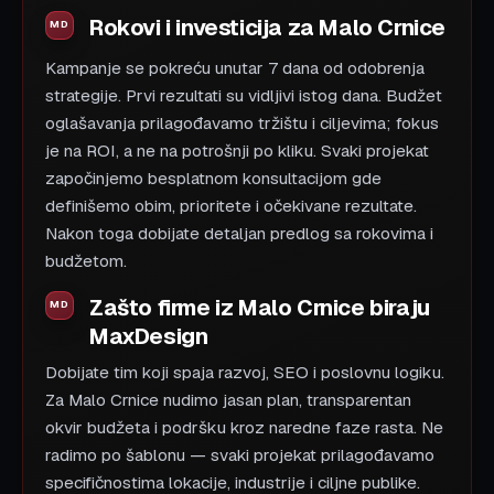
Rokovi i investicija za Malo Crnice
Kampanje se pokreću unutar 7 dana od odobrenja
strategije. Prvi rezultati su vidljivi istog dana. Budžet
oglašavanja prilagođavamo tržištu i ciljevima; fokus
je na ROI, a ne na potrošnji po kliku. Svaki projekat
započinjemo besplatnom konsultacijom gde
definišemo obim, prioritete i očekivane rezultate.
Nakon toga dobijate detaljan predlog sa rokovima i
budžetom.
Zašto firme iz Malo Crnice biraju
MaxDesign
Dobijate tim koji spaja razvoj, SEO i poslovnu logiku.
Za Malo Crnice nudimo jasan plan, transparentan
okvir budžeta i podršku kroz naredne faze rasta. Ne
radimo po šablonu — svaki projekat prilagođavamo
specifičnostima lokacije, industrije i ciljne publike.