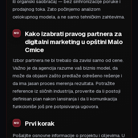
ili organski saobraćaj — bez sinhronizacije poruke i
prodajnog toka. Zato počinjemo analizom
celokupnog modela, a ne samo tehničkim zahtevima.
Kako izabrati pravog partnera za
digitalni marketing u opštini Malo
Crnice
Izbor partnera ne bi trebalo da zavisi samo od cene.
Važno je da agencija razume vaš biznis model, da
može da objasni zašto predlaže odrešeno rešenje i
da ima jasan proces merenja rezultata. Potražite
reference iz sličnih industrija, proverite da li postoji
definisan plan nakon lansiranja i da li komunikacija
funkcioniše još pre potpisivanja ugovora.
Prvi korak
Pošaljite osnovne informacije o projektu i ciljevima. U