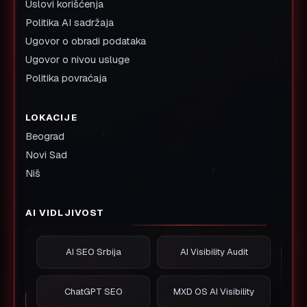
Uslovi korišćenja
Politika AI sadržaja
Ugovor o obradi podataka
Ugovor o nivou usluge
Politika povraćaja
LOKACIJE
Beograd
Novi Sad
Niš
AI VIDLJIVOST
AI SEO Srbija
AI Visibility Audit
ChatGPT SEO
MXD OS AI Visibility