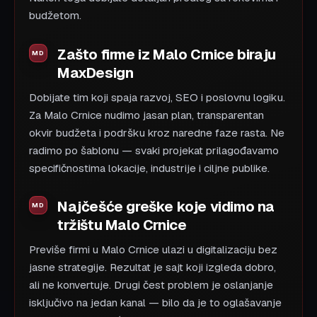
budžetom.
Zašto firme iz Malo Crnice biraju
MaxDesign
Dobijate tim koji spaja razvoj, SEO i poslovnu logiku.
Za Malo Crnice nudimo jasan plan, transparentan
okvir budžeta i podršku kroz naredne faze rasta. Ne
radimo po šablonu — svaki projekat prilagođavamo
specifičnostima lokacije, industrije i ciljne publike.
Najčešće greške koje vidimo na
tržištu Malo Crnice
Previše firmi u Malo Crnice ulazi u digitalizaciju bez
jasne strategije. Rezultat je sajt koji izgleda dobro,
ali ne konvertuje. Drugi čest problem je oslanjanje
isključivo na jedan kanal — bilo da je to oglašavanje