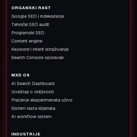
ORGANSKI RAST
Google SEO i indeksiranje
Tehnički SEO audit
Programski SEO
Content engine
Keyword i intent istraživanje
Search Console oporavak
MXD OS
AI Search Dashboard
Izveštaji o vidljivosti
Praćenje eksperimenata uživo
Sistem rasta klijenata
AI workflow sistem
INDUSTRIJE