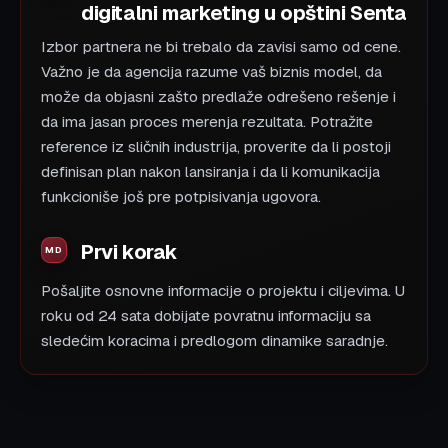
digitalni marketing u opštini Senta
Izbor partnera ne bi trebalo da zavisi samo od cene.
Važno je da agencija razume vaš biznis model, da
može da objasni zašto predlaže odrešeno rešenje i
da ima jasan proces merenja rezultata. Potražite
reference iz sličnih industrija, proverite da li postoji
definisan plan nakon lansiranja i da li komunikacija
funkcioniše još pre potpisivanja ugovora.
Prvi korak
Pošaljite osnovne informacije o projektu i ciljevima. U
roku od 24 sata dobijate povratnu informaciju sa
sledećim koracima i predlogom dinamike saradnje.