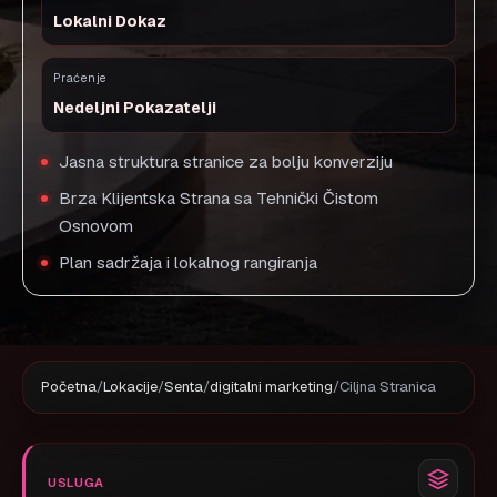
Lokalni Dokaz
Praćenje
Nedeljni Pokazatelji
Jasna struktura stranice za bolju konverziju
Brza Klijentska Strana sa Tehnički Čistom
Osnovom
Plan sadržaja i lokalnog rangiranja
Početna
/
Lokacije
/
Senta
/
digitalni marketing
/
Ciljna Stranica
USLUGA