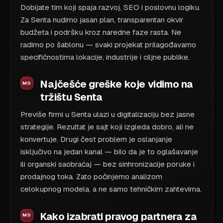
Dobijate tim koji spaja razvoj, SEO i poslovnu logiku.
Za Senta nudimo jasan plan, transparentan okvir
budžeta i podršku kroz naredne faze rasta. Ne
radimo po šablonu — svaki projekat prilagođavamo
specifičnostima lokacije, industrije i ciljne publike.
Najčešće greške koje vidimo na
tržištu Senta
Previše firmi u Senta ulazi u digitalizaciju bez jasne
strategije. Rezultat je sajt koji izgleda dobro, ali ne
konvertuje. Drugi čest problem je oslanjanje
isključivo na jedan kanal — bilo da je to oglašavanje
ili organski saobraćaj — bez sinhronizacije poruke i
prodajnog toka. Zato počinjemo analizom
celokupnog modela, a ne samo tehničkim zahtevima.
Kako izabrati pravog partnera za