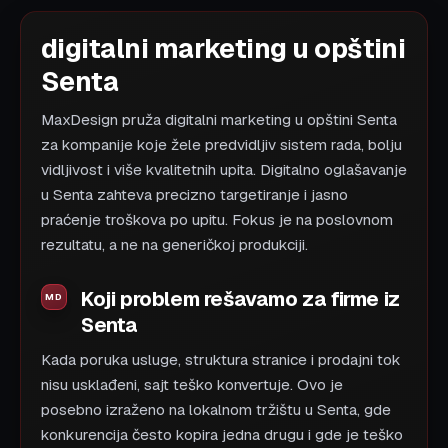
digitalni marketing u opštini
Senta
MaxDesign pruža digitalni marketing u opštini Senta
za kompanije koje žele predvidljiv sistem rada, bolju
vidljivost i više kvalitetnih upita. Digitalno oglašavanje
u Senta zahteva precizno targetiranje i jasno
praćenje troškova po upitu. Fokus je na poslovnom
rezultatu, a ne na generičkoj produkciji.
Koji problem rešavamo za firme iz
Senta
Kada poruka usluge, struktura stranice i prodajni tok
nisu usklađeni, sajt teško konvertuje. Ovo je
posebno izraženo na lokalnom tržištu u Senta, gde
konkurencija često kopira jedna drugu i gde je teško