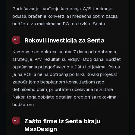
Podešavanje i vođenje kampanja, A/B testiranje
oglasa, praćenje konverzija i mesečna optimizacija
budžeta za maksimalan ROI na tržištu Senta.
Rokovi i investicija za Senta
Kampanje se pokreću unutar 7 dana od odobrenja
strategije. Prvi rezultati su vidljivi istog dana. Budžet
oglašavanja prilagođavamo tržištu i ciljevima; fokus
je na ROI, a ne na potrošnji po kliku. Svaki projekat
započinjemo besplatnom konsultacijom gde
definišemo obim, prioritete i očekivane rezultate.
Nakon toga dobijate detaljan predlog sa rokovima i
budžetom.
Zašto firme iz Senta biraju
MaxDesign