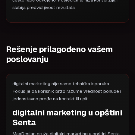
često rade odvojeno. Posledica je niža konverzija i
slabija predvidljivost rezultata.
Rešenje prilagođeno vašem
poslovanju
digitalni marketing nije samo tehnička isporuka.
Fokus je da korisnik brzo razume vrednost ponude i
jednostavno pređe na kontakt ili upit.
digitalni marketing u opštini
Senta
MaxDesign pruža digitalni marketing u opštini Senta