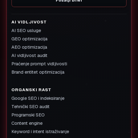
Pošalji brief
AI VIDLJIVOST
AI SEO usluge
GEO optimizacija
AEO optimizacija
AI vidljivost audit
Praćenje prompt vidljivosti
Brand entitet optimizacija
ORGANSKI RAST
Google SEO i indeksiranje
Tehnički SEO audit
Programski SEO
Content engine
Keyword i intent istraživanje