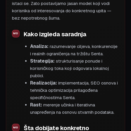
istaci se. Zato postavljamo jasan model koji vodi
korisnika od interesovanja do konkretnog upita —
bez nepotrebnog šuma.
Kako izgleda saradnja
Analiza:
razumevanje ciljeva, konkurencije
i realnih ograničenja na tržištu Senta.
Strategija:
strukturisanje ponude i
korisničkog toka koji odgovara lokalnoj
publici.
Realizacija:
implementacija, SEO osnova i
tehnička optimizacija prilagođena
specifičnostima Senta.
Rast:
merenje učinka i iterativna
unapređenja na osnovu stvarnih podataka.
Šta dobijate konkretno