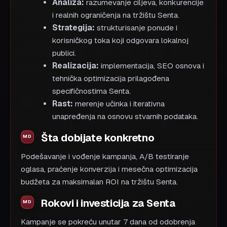
Analiza:
razumevanje ciljeva, konkurencije
i realnih ograničenja na tržištu Senta.
Strategija:
strukturisanje ponude i
korisničkog toka koji odgovara lokalnoj
publici.
Realizacija:
implementacija, SEO osnova i
tehnička optimizacija prilagođena
specifičnostima Senta.
Rast:
merenje učinka i iterativna
unapređenja na osnovu stvarnih podataka.
Šta dobijate konkretno
Podešavanje i vođenje kampanja, A/B testiranje
oglasa, praćenje konverzija i mesečna optimizacija
budžeta za maksimalan ROI na tržištu Senta.
Rokovi i investicija za Senta
Kampanje se pokreću unutar 7 dana od odobrenja