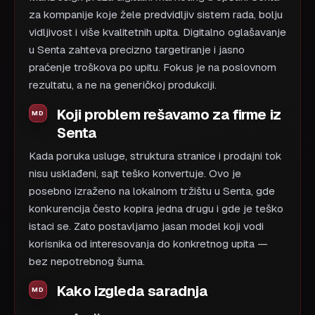
za kompanije koje žele predvidljiv sistem rada, bolju
vidljivost i više kvalitetnih upita. Digitalno oglašavanje
u Senta zahteva precizno targetiranje i jasno
praćenje troškova po upitu. Fokus je na poslovnom
rezultatu, a ne na generičkoj produkciji.
Koji problem rešavamo za firme iz
Senta
Kada poruka usluge, struktura stranice i prodajni tok
nisu usklađeni, sajt teško konvertuje. Ovo je
posebno izraženo na lokalnom tržištu u Senta, gde
konkurencija često kopira jedna drugu i gde je teško
istaci se. Zato postavljamo jasan model koji vodi
korisnika od interesovanja do konkretnog upita —
bez nepotrebnog šuma.
Kako izgleda saradnja