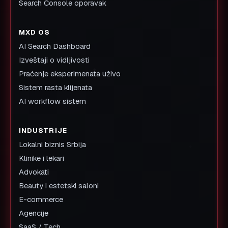
Search Console oporavak
MXD OS
AI Search Dashboard
Izveštaji o vidljivosti
Praćenje eksperimenata uživo
Sistem rasta klijenata
AI workflow sistem
INDUSTRIJE
Lokalni biznis Srbija
Klinike i lekari
Advokati
Beauty i estetski saloni
E-commerce
Agencije
SaaS / Tech