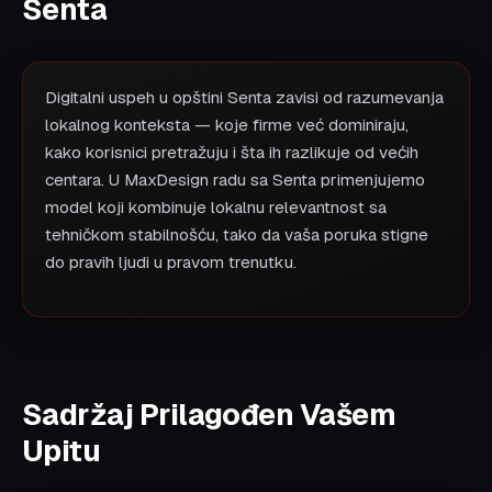
Senta
Digitalni uspeh u opštini Senta zavisi od razumevanja
lokalnog konteksta — koje firme već dominiraju,
kako korisnici pretražuju i šta ih razlikuje od većih
centara. U MaxDesign radu sa Senta primenjujemo
model koji kombinuje lokalnu relevantnost sa
tehničkom stabilnošću, tako da vaša poruka stigne
do pravih ljudi u pravom trenutku.
Sadržaj Prilagođen Vašem
Upitu