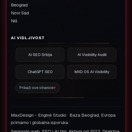
Beograd
Novi Sad
Niš
AI VIDLJIVOST
AI SEO Srbija
AI Visibility Audit
ChatGPT SEO
MXD OS AI Visibility
Prikaži sve stranice
MaxDesign - Engine Studio · Baza Beograd, Evropa
primarno i globalna isporuka
Seniorski web, SEO i AI tim. Aktivni od 2013. Direktna