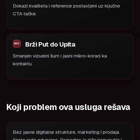
Dokazi kvaliteta i reference postavljeni uz ključne
CTA tačke.
Brži Put do Upita
Smanjen vizuelni šum i jasni mikro-koraci ka
kontaktu.
Koji problem ova usluga rešava
Bez jasne digitalne strukture, marketing i prodaja