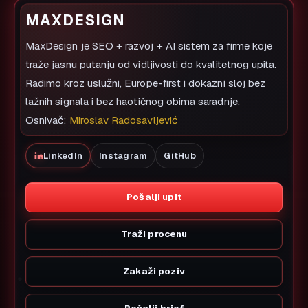
MAXDESIGN
MaxDesign je SEO + razvoj + AI sistem za firme koje
traže jasnu putanju od vidljivosti do kvalitetnog upita.
Radimo kroz uslužni, Europe-first i dokazni sloj bez
lažnih signala i bez haotičnog obima saradnje.
Osnivač:
Miroslav Radosavljević
LinkedIn
Instagram
GitHub
Pošalji upit
Traži procenu
Zakaži poziv