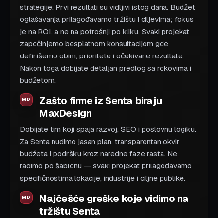
strategije. Prvi rezultati su vidljivi istog dana. Budžet
oglašavanja prilagođavamo tržištu i ciljevima; fokus
je na ROI, a ne na potrošnji po kliku. Svaki projekat
započinjemo besplatnom konsultacijom gde
definišemo obim, prioritete i očekivane rezultate.
Nakon toga dobijate detaljan predlog sa rokovima i
budžetom.
Zašto firme iz Senta biraju
MaxDesign
Dobijate tim koji spaja razvoj, SEO i poslovnu logiku.
Za Senta nudimo jasan plan, transparentan okvir
budžeta i podršku kroz naredne faze rasta. Ne
radimo po šablonu — svaki projekat prilagođavamo
specifičnostima lokacije, industrije i ciljne publike.
Najčešće greške koje vidimo na
tržištu Senta