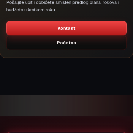
Pošaljite upit i dobićete smislen predlog plana, rokova i
budžeta u kratkom roku.
Kontakt
Početna