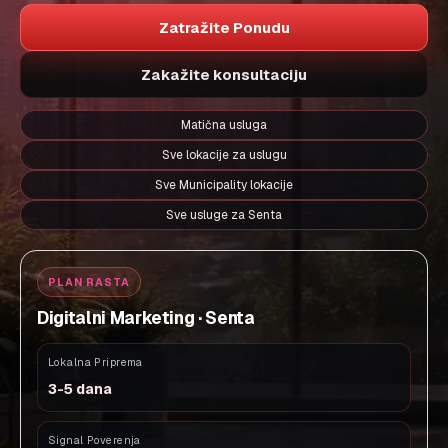
Zatražite Ponudu
Zakažite konsultaciju
Matična usluga
Sve lokacije za uslugu
Sve Municipality lokacije
Sve usluge za Senta
PLAN RASTA
Digitalni Marketing · Senta
Lokalna Priprema
3-5 dana
Signal Poverenja