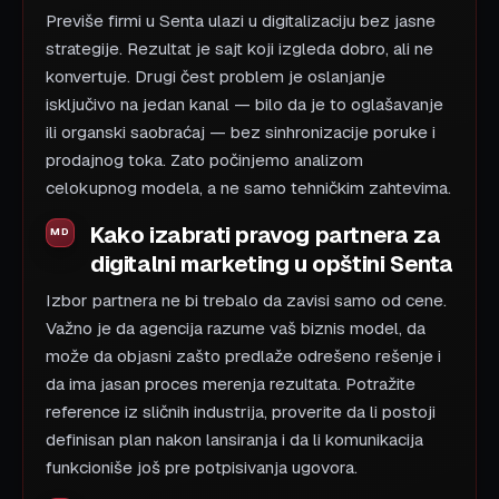
Previše firmi u Senta ulazi u digitalizaciju bez jasne
strategije. Rezultat je sajt koji izgleda dobro, ali ne
konvertuje. Drugi čest problem je oslanjanje
isključivo na jedan kanal — bilo da je to oglašavanje
ili organski saobraćaj — bez sinhronizacije poruke i
prodajnog toka. Zato počinjemo analizom
celokupnog modela, a ne samo tehničkim zahtevima.
Kako izabrati pravog partnera za
digitalni marketing u opštini Senta
Izbor partnera ne bi trebalo da zavisi samo od cene.
Važno je da agencija razume vaš biznis model, da
može da objasni zašto predlaže odrešeno rešenje i
da ima jasan proces merenja rezultata. Potražite
reference iz sličnih industrija, proverite da li postoji
definisan plan nakon lansiranja i da li komunikacija
funkcioniše još pre potpisivanja ugovora.