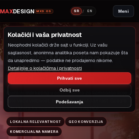
MAX
DESIGN
/
Meni
SR
EN
MXD OS
Kolačići i vaša privatnost
Neophodni kolačići drže sajt u funkciji. Uz vašu
LOKALNI MODEL RASTA
DIGITALNI MARKETING
saglasnost, anonimna analitika poseta nam pokazuje šta
Digitalni Marketing U
da unapredimo — podatke ne prodajemo nikome.
Opštini Senta |
Detaljnije o kolačićima i privatnosti
Maxdesign SRbija
Prihvati sve
Odbij sve
digitalni marketing u opštini Senta za kompanije koje
žele veću vidljivost, bolje upite i stabilan rast. Google
Podešavanja
Ads i Meta kampanje sa fokusom na ROI.
LOKALNA RELEVANTNOST
GEO KONVERZIJA
KOMERCIJALNA NAMERA