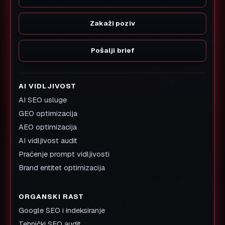
Zakaži poziv
Pošalji brief
AI VIDLJIVOST
AI SEO usluge
GEO optimizacija
AEO optimizacija
AI vidljivost audit
Praćenje prompt vidljivosti
Brand entitet optimizacija
ORGANSKI RAST
Google SEO i indeksiranje
Tehnički SEO audit