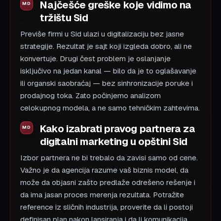
Najčešće greške koje vidimo na
tržištu Sid
Previše firmi u Sid ulazi u digitalizaciju bez jasne
strategije. Rezultat je sajt koji izgleda dobro, ali ne
konvertuje. Drugi čest problem je oslanjanje
isključivo na jedan kanal — bilo da je to oglašavanje
ili organski saobraćaj — bez sinhronizacije poruke i
prodajnog toka. Zato počinjemo analizom
celokupnog modela, a ne samo tehničkim zahtevima.
Kako izabrati pravog partnera za
digitalni marketing u opštini Sid
Izbor partnera ne bi trebalo da zavisi samo od cene.
Važno je da agencija razume vaš biznis model, da
može da objasni zašto predlaže odrešeno rešenje i
da ima jasan proces merenja rezultata. Potražite
reference iz sličnih industrija, proverite da li postoji
definisan plan nakon lansiranja i da li komunikacija