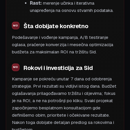
Rast:
merenje učinka i iterativna
unapređenja na osnovu stvarnih podataka.
Šta dobijate konkretno
Podešavanje i vođenje kampanja, A/B testiranje
oglasa, praćenje konverzija i mesečna optimizacija
budžeta za maksimalan ROI na tržištu Sid.
Rokovi i investicija za Sid
Kampanje se pokreću unutar 7 dana od odobrenja
strategije. Prvi rezultati su vidljivi istog dana. Budžet
oglašavanja prilagođavamo tržištu i ciljevima; fokus
je na ROI, a ne na potrošnji po kliku. Svaki projekat
započinjemo besplatnom konsultacijom gde
definišemo obim, prioritete i očekivane rezultate.
Nakon toga dobijate detaljan predlog sa rokovima i
budžetom.