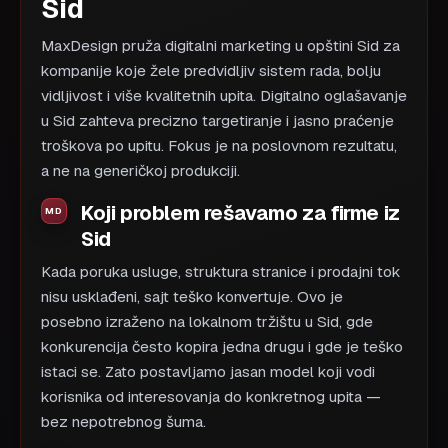
Sid
MaxDesign pruža digitalni marketing u opštini Sid za
kompanije koje žele predvidljiv sistem rada, bolju
vidljivost i više kvalitetnih upita. Digitalno oglašavanje
u Sid zahteva precizno targetiranje i jasno praćenje
troškova po upitu. Fokus je na poslovnom rezultatu,
a ne na generičkoj produkciji.
Koji problem rešavamo za firme iz
Sid
Kada poruka usluge, struktura stranice i prodajni tok
nisu usklađeni, sajt teško konvertuje. Ovo je
posebno izraženo na lokalnom tržištu u Sid, gde
konkurencija često kopira jedna drugu i gde je teško
istaci se. Zato postavljamo jasan model koji vodi
korisnika od interesovanja do konkretnog upita —
bez nepotrebnog šuma.