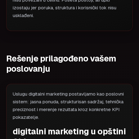
nisu povezani u celinu. Poseta postoji, ali upiti
izostaju jer poruka, struktura i korisnički tok nisu
usklađeni.
Rešenje prilagođeno vašem
poslovanju
Uslugu digitalni marketing postavljamo kao poslovni
sistem: jasna ponuda, strukturisan sadržaj, tehnička
preciznost i merenje rezultata kroz konkretne KPI
pokazatelje.
digitalni marketing u opštini