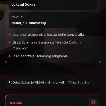
Lokalni Dokaz
Praćenje
Nedeljni Pokazatelji
Jasna struktura stranice za bolju konverziju
Brza Klijentska Strana sa Tehnički Čistom
Osnovom
Plan sadržaja i lokalnog rangiranja
Početna
/
Lokacije
/
Sid
/
digitalni marketing
/
Ciljna Stranica
USLUGA