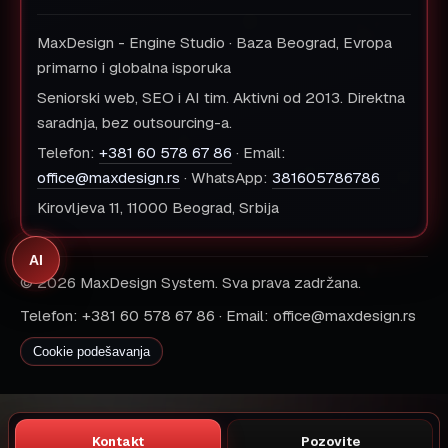
MaxDesign - Engine Studio · Baza Beograd, Evropa
primarno i globalna isporuka
Seniorski web, SEO i AI tim. Aktivni od 2013. Direktna
saradnja, bez outsourcing-a.
Telefon:
+381 60 578 67 86
· Email:
office@maxdesign.rs
· WhatsApp:
381605786786
Kirovljeva 11, 11000 Beograd, Srbija
AI
© 2026 MaxDesign System. Sva prava zadržana.
Telefon: +381 60 578 67 86 · Email: office@maxdesign.rs
Cookie podešavanja
Kontakt
Pozovite