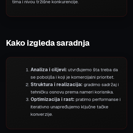
tima i nivou tržišne konkurencije.
Kako izgleda saradnja
Analiza i ciljevi:
utvrđujemo šta treba da
se poboljša i koji je komercijalni prioritet.
Struktura i realizacija:
gradimo sadržaj i
tehničku osnovu prema nameri korisnika.
Optimizacija i rast:
pratimo performanse i
iterativno unapređujemo ključne tačke
konverzije.