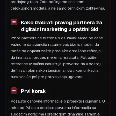
prodajnog toka. Zato počinjemo analizom
celokupnog modela, a ne samo tehničkim zahtevima.
Kako izabrati pravog partnera za
digitalni marketing u opštini Sid
Izbor partnera ne bi trebalo da zavisi samo od cene.
Važno je da agencija razume vaš biznis model, da
može da objasni zašto predlaže odrešeno rešenje i
da ima jasan proces merenja rezultata. Potražite
reference iz sličnih industrija, proverite da li postoji
definisan plan nakon lansiranja i da li komunikacija
funkcioniše još pre potpisivanja ugovora.
Prvi korak
Pošaljite osnovne informacije o projektu i ciljevima. U
roku od 24 sata dobijate povratnu informaciju sa
sledećim koracima i predlogom dinamike saradnje.