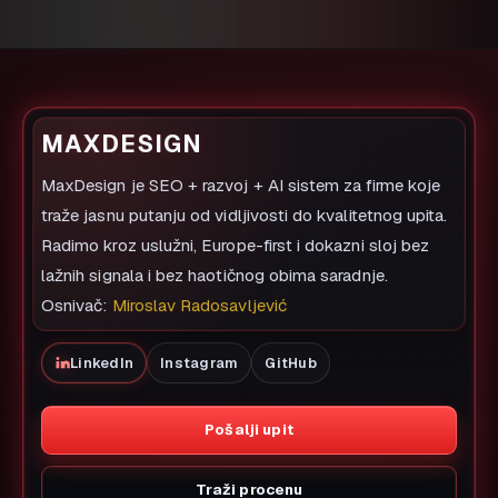
MAXDESIGN
MaxDesign je SEO + razvoj + AI sistem za firme koje
traže jasnu putanju od vidljivosti do kvalitetnog upita.
Radimo kroz uslužni, Europe-first i dokazni sloj bez
lažnih signala i bez haotičnog obima saradnje.
Osnivač:
Miroslav Radosavljević
LinkedIn
Instagram
GitHub
Pošalji upit
Traži procenu