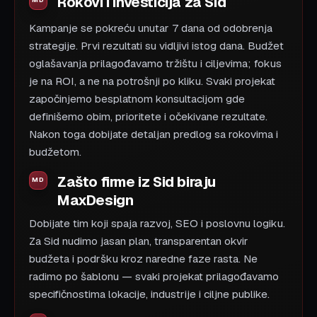
Rokovi i investicija za Sid
Kampanje se pokreću unutar 7 dana od odobrenja
strategije. Prvi rezultati su vidljivi istog dana. Budžet
oglašavanja prilagođavamo tržištu i ciljevima; fokus
je na ROI, a ne na potrošnji po kliku. Svaki projekat
započinjemo besplatnom konsultacijom gde
definišemo obim, prioritete i očekivane rezultate.
Nakon toga dobijate detaljan predlog sa rokovima i
budžetom.
Zašto firme iz Sid biraju
MaxDesign
Dobijate tim koji spaja razvoj, SEO i poslovnu logiku.
Za Sid nudimo jasan plan, transparentan okvir
budžeta i podršku kroz naredne faze rasta. Ne
radimo po šablonu — svaki projekat prilagođavamo
specifičnostima lokacije, industrije i ciljne publike.