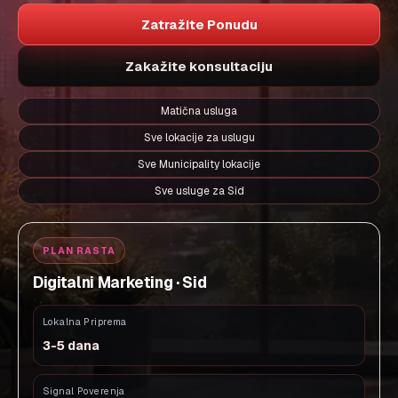
Zatražite Ponudu
Zakažite konsultaciju
Matična usluga
Sve lokacije za uslugu
Sve Municipality lokacije
Sve usluge za Sid
PLAN RASTA
Digitalni Marketing · Sid
Lokalna Priprema
3-5 dana
Signal Poverenja