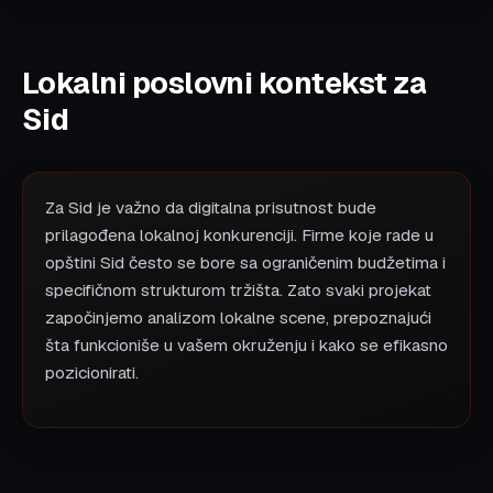
Lokalni poslovni kontekst za
Sid
Za Sid je važno da digitalna prisutnost bude
prilagođena lokalnoj konkurenciji. Firme koje rade u
opštini Sid često se bore sa ograničenim budžetima i
specifičnom strukturom tržišta. Zato svaki projekat
započinjemo analizom lokalne scene, prepoznajući
šta funkcioniše u vašem okruženju i kako se efikasno
pozicionirati.