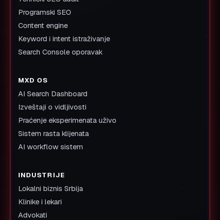
Programski SEO
Content engine
Keyword i intent istraživanje
Search Console oporavak
MXD OS
AI Search Dashboard
Izveštaji o vidljivosti
Praćenje eksperimenata uživo
Sistem rasta klijenata
AI workflow sistem
INDUSTRIJE
Lokalni biznis Srbija
Klinike i lekari
Advokati