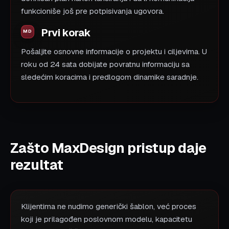
funkcioniše još pre potpisivanja ugovora.
Prvi korak
Pošaljite osnovne informacije o projektu i ciljevima. U
roku od 24 sata dobijate povratnu informaciju sa
sledećim koracima i predlogom dinamike saradnje.
Zašto MaxDesign pristup daje
rezultat
Klijentima ne nudimo generički šablon, već proces
koji je prilagođen poslovnom modelu, kapacitetu