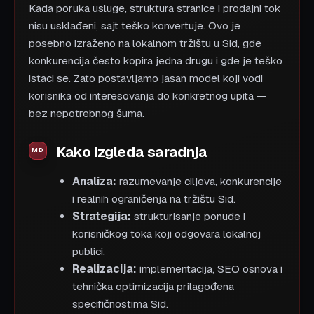
Kada poruka usluge, struktura stranice i prodajni tok
nisu usklađeni, sajt teško konvertuje. Ovo je
posebno izraženo na lokalnom tržištu u Sid, gde
konkurencija često kopira jedna drugu i gde je teško
istaci se. Zato postavljamo jasan model koji vodi
korisnika od interesovanja do konkretnog upita —
bez nepotrebnog šuma.
Kako izgleda saradnja
Analiza:
razumevanje ciljeva, konkurencije
i realnih ograničenja na tržištu Sid.
Strategija:
strukturisanje ponude i
korisničkog toka koji odgovara lokalnoj
publici.
Realizacija:
implementacija, SEO osnova i
tehnička optimizacija prilagođena
specifičnostima Sid.