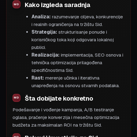
Kako izgleda saradnja
Analiza:
razumevanje ciljeva, konkurencije
i realnih ograničenja na tržištu Sid.
Strategija:
strukturisanje ponude i
korisničkog toka koji odgovara lokalnoj
publici.
Realizacija:
implementacija, SEO osnova i
tehnička optimizacija prilagođena
specifičnostima Sid.
Rast:
merenje učinka i iterativna
unapređenja na osnovu stvarnih podataka.
Šta dobijate konkretno
Podešavanje i vođenje kampanja, A/B testiranje
oglasa, praćenje konverzija i mesečna optimizacija
budžeta za maksimalan ROI na tržištu Sid.