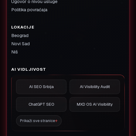
Ugovor o nivou usluge
Politika povraćaja
LOKACIJE
Beograd
Novi Sad
Niš
AI VIDLJIVOST
AI SEO Srbija
AI Visibility Audit
ChatGPT SEO
MXD OS AI Visibility
Prikaži sve stranice