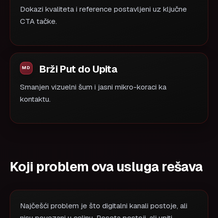
Dokazi kvaliteta i reference postavljeni uz ključne
CTA tačke.
Brži Put do Upita
Smanjen vizuelni šum i jasni mikro-koraci ka
kontaktu.
Koji problem ova usluga rešava
Najčešći problem je što digitalni kanali postoje, ali