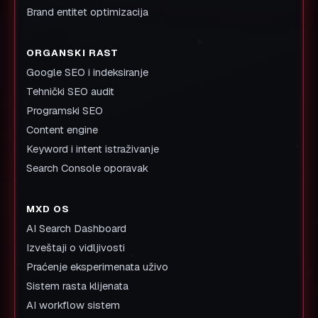
Brand entitet optimizacija
ORGANSKI RAST
Google SEO i indeksiranje
Tehnički SEO audit
Programski SEO
Content engine
Keyword i intent istraživanje
Search Console oporavak
MXD OS
AI Search Dashboard
Izveštaji o vidljivosti
Praćenje eksperimenata uživo
Sistem rasta klijenata
AI workflow sistem