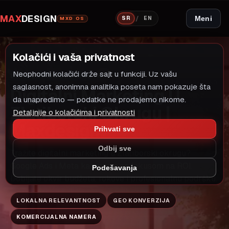
MAX
DESIGN
/
Meni
SR
EN
MXD OS
Kolačići i vaša privatnost
Neophodni kolačići drže sajt u funkciji. Uz vašu
LOKALNI MODEL RASTA
DIGITALNI MARKETING
saglasnost, anonimna analitika poseta nam pokazuje šta
Digitalni Marketing U
da unapredimo — podatke ne prodajemo nikome.
Zlatiborski Okrugu |
Detaljnije o kolačićima i privatnosti
Maxdesign
Prihvati sve
Odbij sve
Tražite digitalni marketing u Zlatiborski okrugu?
Google Ads i Meta kampanje sa fokusom na ROI.
Podešavanja
Dobijate okvir budžeta, rokove i profesionalnu podršku.
LOKALNA RELEVANTNOST
GEO KONVERZIJA
KOMERCIJALNA NAMERA