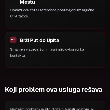
Mestu
Dokazi kvaliteta i reference postavljeni uz ključne
CTA tačke.
Brži Put do Upita
Smanjen vizuelni šum i jasni mikro-koraci ka
kontaktu.
Koji problem ova usluga rešava
Najčešći problem je što digitalni kanali postoje, ali