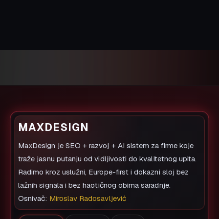
MAXDESIGN
MaxDesign je SEO + razvoj + AI sistem za firme koje
traže jasnu putanju od vidljivosti do kvalitetnog upita.
Radimo kroz uslužni, Europe-first i dokazni sloj bez
lažnih signala i bez haotičnog obima saradnje.
Osnivač:
Miroslav Radosavljević