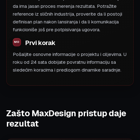
da ima jasan proces merenja rezultata. Potražite
reference iz sličnih industrija, proverite da li postoji
definisan plan nakon lansiranja i da li komunikacija
funkcioniše još pre potpisivanja ugovora.
Prvi korak
Pošaljite osnovne informacije o projektu i ciljevima. U
roku od 24 sata dobijate povratnu informaciju sa
sledećim koracima i predlogom dinamike saradnje.
Zašto MaxDesign pristup daje
rezultat