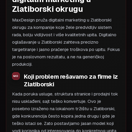
Zlatiborski okrugu
MaxDesign pruža digitalni marketing u Zlatiborski
okrugu za kompanije koje žele predvidljiv sistem
rada, bolju vidljivost i više kvalitetnih upita. Digitalno
oglašavanje u Zlatiborski zahteva precizno
targetiranje i jasno praćenje troškova po upitu. Fokus
je na poslovnom rezultatu, a ne na generičkoj
produkciji.
Koji problem rešavamo za firme iz
Zlatiborski
Kada poruka usluge, struktura stranice i prodajni tok
nisu usklađeni, sajt teško konvertuje. Ovo je
posebno izraženo na lokalnom tržištu u Zlatiborski,
gde konkurencija često kopira jedna drugu i gde je
teško istaci se. Zato postavljamo jasan model koji
vodi korisnika od interesovanja do konkretnog upita