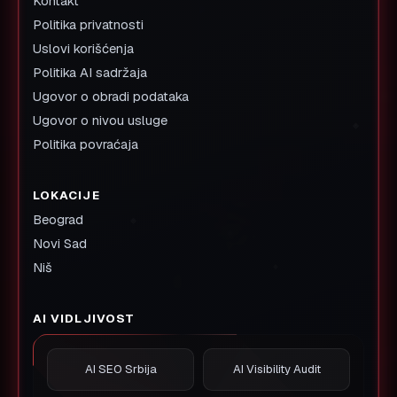
Kontakt
Politika privatnosti
Uslovi korišćenja
Politika AI sadržaja
Ugovor o obradi podataka
Ugovor o nivou usluge
Politika povraćaja
LOKACIJE
Beograd
Novi Sad
Niš
AI VIDLJIVOST
AI SEO Srbija
AI Visibility Audit