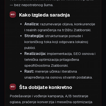
— bez nepotrebnog šuma.
Kako izgleda saradnja
Analiza:
razumevanje ciljeva, konkurencije
i realnih ograničenja na tržištu Zlatiborski.
Strategija:
strukturisanje ponude i
korisničkog toka koji odgovara lokalnoj
publici.
Realizacija:
implementacija, SEO osnova i
tehnička optimizacija prilagođena
specifičnostima Zlatiborski.
Rast:
merenje učinka i iterativna
unapređenja na osnovu stvarnih podataka.
Šta dobijate konkretno
Podešavanje i vođenje kampanja, A/B testiranje
oglasa, praćenje konverzija i mesečna optimizacija