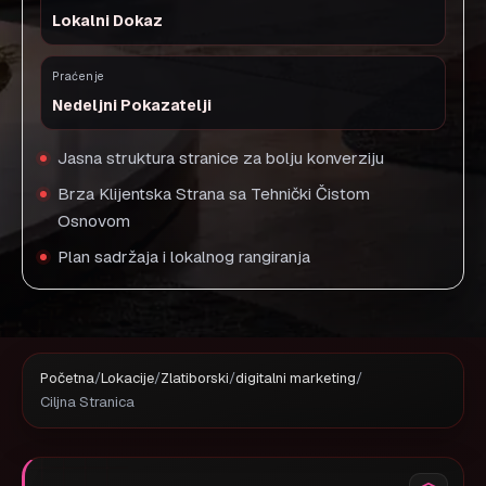
Lokalni Dokaz
Praćenje
Nedeljni Pokazatelji
Jasna struktura stranice za bolju konverziju
Brza Klijentska Strana sa Tehnički Čistom
Osnovom
Plan sadržaja i lokalnog rangiranja
Početna
/
Lokacije
/
Zlatiborski
/
digitalni marketing
/
Ciljna Stranica