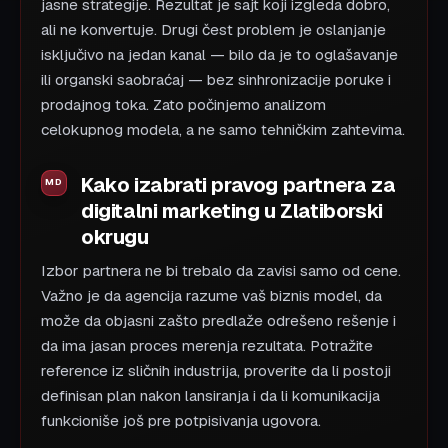
jasne strategije. Rezultat je sajt koji izgleda dobro,
ali ne konvertuje. Drugi čest problem je oslanjanje
isključivo na jedan kanal — bilo da je to oglašavanje
ili organski saobraćaj — bez sinhronizacije poruke i
prodajnog toka. Zato počinjemo analizom
celokupnog modela, a ne samo tehničkim zahtevima.
Kako izabrati pravog partnera za
digitalni marketing u Zlatiborski
okrugu
Izbor partnera ne bi trebalo da zavisi samo od cene.
Važno je da agencija razume vaš biznis model, da
može da objasni zašto predlaže odrešeno rešenje i
da ima jasan proces merenja rezultata. Potražite
reference iz sličnih industrija, proverite da li postoji
definisan plan nakon lansiranja i da li komunikacija
funkcioniše još pre potpisivanja ugovora.