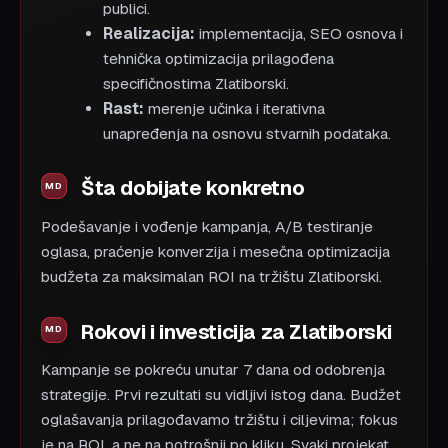
publici.
Realizacija:
implementacija, SEO osnova i
tehnička optimizacija prilagođena
specifičnostima Zlatiborski.
Rast:
merenje učinka i iterativna
unapređenja na osnovu stvarnih podataka.
Šta dobijate konkretno
Podešavanje i vođenje kampanja, A/B testiranje
oglasa, praćenje konverzija i mesečna optimizacija
budžeta za maksimalan ROI na tržištu Zlatiborski.
Rokovi i investicija za Zlatiborski
Kampanje se pokreću unutar 7 dana od odobrenja
strategije. Prvi rezultati su vidljivi istog dana. Budžet
oglašavanja prilagođavamo tržištu i ciljevima; fokus
je na ROI, a ne na potrošnji po kliku. Svaki projekat