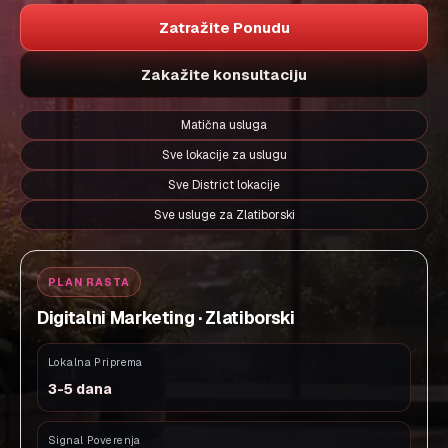
Zatražite Ponudu
Zakažite konsultaciju
Matična usluga
Sve lokacije za uslugu
Sve District lokacije
Sve usluge za Zlatiborski
PLAN RASTA
Digitalni Marketing · Zlatiborski
Lokalna Priprema
3-5 dana
Signal Poverenja