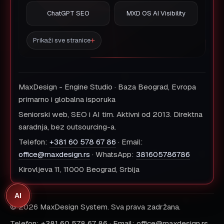
ChatGPT SEO
MXD OS AI Visibility
Prikaži sve stranice
MaxDesign - Engine Studio · Baza Beograd, Evropa
primarno i globalna isporuka
Seniorski web, SEO i AI tim. Aktivni od 2013. Direktna
saradnja, bez outsourcing-a.
Telefon:
+381 60 578 67 86
· Email:
office@maxdesign.rs
· WhatsApp:
381605786786
Kirovljeva 11, 11000 Beograd, Srbija
AI
© 2026 MaxDesign System. Sva prava zadržana.
Telefon: +381 60 578 67 86 · Email: office@maxdesign.rs