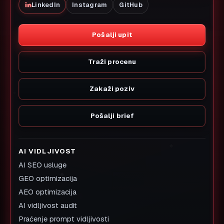
LinkedIn
Instagram
GitHub
Pošalji upit
Traži procenu
Zakaži poziv
Pošalji brief
AI VIDLJIVOST
AI SEO usluge
GEO optimizacija
AEO optimizacija
AI vidljivost audit
Praćenje prompt vidljivosti