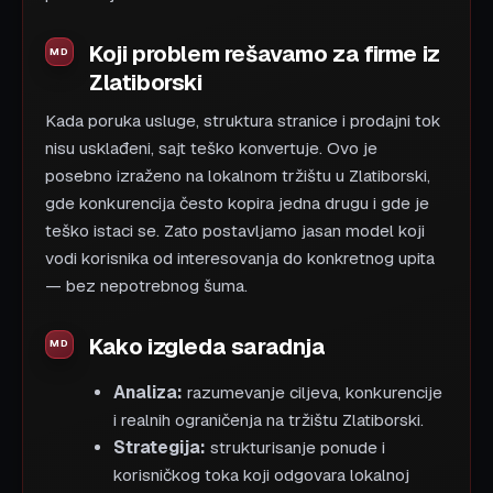
Koji problem rešavamo za firme iz
Zlatiborski
Kada poruka usluge, struktura stranice i prodajni tok
nisu usklađeni, sajt teško konvertuje. Ovo je
posebno izraženo na lokalnom tržištu u Zlatiborski,
gde konkurencija često kopira jedna drugu i gde je
teško istaci se. Zato postavljamo jasan model koji
vodi korisnika od interesovanja do konkretnog upita
— bez nepotrebnog šuma.
Kako izgleda saradnja
Analiza:
razumevanje ciljeva, konkurencije
i realnih ograničenja na tržištu Zlatiborski.
Strategija:
strukturisanje ponude i
korisničkog toka koji odgovara lokalnoj