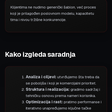
Klijentima ne nudimo generički šablon, već proces
koji je prilagođen poslovnom modelu, kapacitetu
tima i nivou tržišne konkurencije.
Kako izgleda saradnja
Analiza i ciljevi:
utvrđujemo šta treba da
se poboljša i koji je komercijalni prioritet.
Struktura i realizacija:
gradimo sadržaj i
tehničku osnovu prema nameri korisnika.
Optimizacija i rast:
pratimo performanse i
iterativno unapređujemo ključne tačke