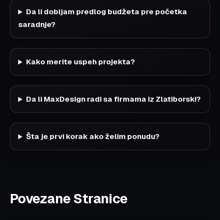
Da li dobijam predlog budžeta pre početka
saradnje?
Kako merite uspeh projekta?
Da li MaxDesign radi sa firmama iz Zlatiborski?
Šta je prvi korak ako želim ponudu?
Povezane Stranice