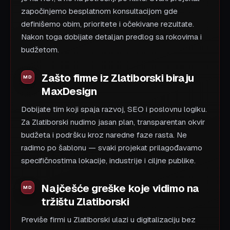
započinjemo besplatnom konsultacijom gde
definišemo obim, prioritete i očekivane rezultate.
Nakon toga dobijate detaljan predlog sa rokovima i
budžetom.
Zašto firme iz Zlatiborski biraju
MaxDesign
Dobijate tim koji spaja razvoj, SEO i poslovnu logiku.
Za Zlatiborski nudimo jasan plan, transparentan okvir
budžeta i podršku kroz naredne faze rasta. Ne
radimo po šablonu — svaki projekat prilagođavamo
specifičnostima lokacije, industrije i ciljne publike.
Najčešće greške koje vidimo na
tržištu Zlatiborski
Previše firmi u Zlatiborski ulazi u digitalizaciju bez