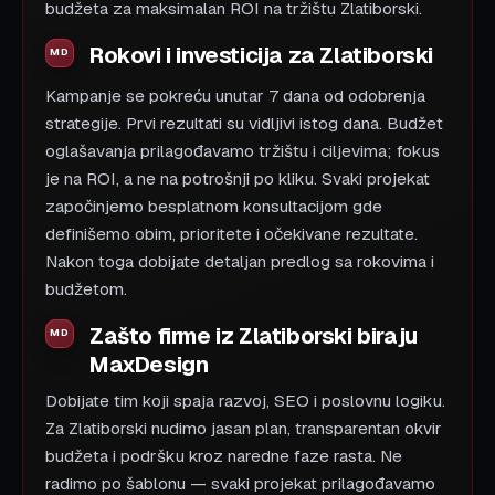
budžeta za maksimalan ROI na tržištu Zlatiborski.
Rokovi i investicija za Zlatiborski
Kampanje se pokreću unutar 7 dana od odobrenja
strategije. Prvi rezultati su vidljivi istog dana. Budžet
oglašavanja prilagođavamo tržištu i ciljevima; fokus
je na ROI, a ne na potrošnji po kliku. Svaki projekat
započinjemo besplatnom konsultacijom gde
definišemo obim, prioritete i očekivane rezultate.
Nakon toga dobijate detaljan predlog sa rokovima i
budžetom.
Zašto firme iz Zlatiborski biraju
MaxDesign
Dobijate tim koji spaja razvoj, SEO i poslovnu logiku.
Za Zlatiborski nudimo jasan plan, transparentan okvir
budžeta i podršku kroz naredne faze rasta. Ne
radimo po šablonu — svaki projekat prilagođavamo