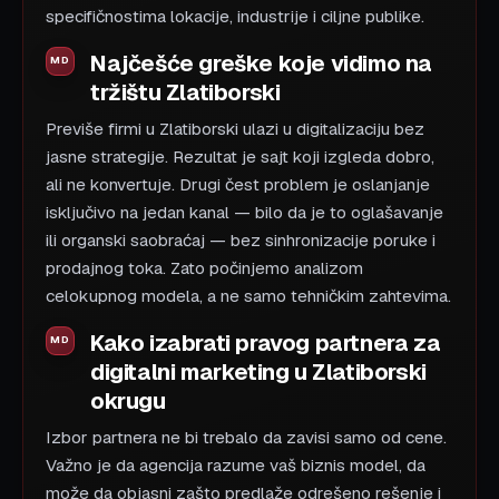
specifičnostima lokacije, industrije i ciljne publike.
Najčešće greške koje vidimo na
tržištu Zlatiborski
Previše firmi u Zlatiborski ulazi u digitalizaciju bez
jasne strategije. Rezultat je sajt koji izgleda dobro,
ali ne konvertuje. Drugi čest problem je oslanjanje
isključivo na jedan kanal — bilo da je to oglašavanje
ili organski saobraćaj — bez sinhronizacije poruke i
prodajnog toka. Zato počinjemo analizom
celokupnog modela, a ne samo tehničkim zahtevima.
Kako izabrati pravog partnera za
digitalni marketing u Zlatiborski
okrugu
Izbor partnera ne bi trebalo da zavisi samo od cene.
Važno je da agencija razume vaš biznis model, da
može da objasni zašto predlaže odrešeno rešenje i