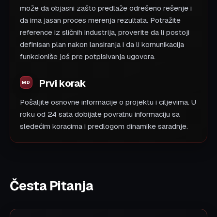
može da objasni zašto predlaže odrešeno rešenje i
da ima jasan proces merenja rezultata. Potražite
reference iz sličnih industrija, proverite da li postoji
definisan plan nakon lansiranja i da li komunikacija
funkcioniše još pre potpisivanja ugovora.
Prvi korak
Pošaljite osnovne informacije o projektu i ciljevima. U
roku od 24 sata dobijate povratnu informaciju sa
sledećim koracima i predlogom dinamike saradnje.
Česta Pitanja