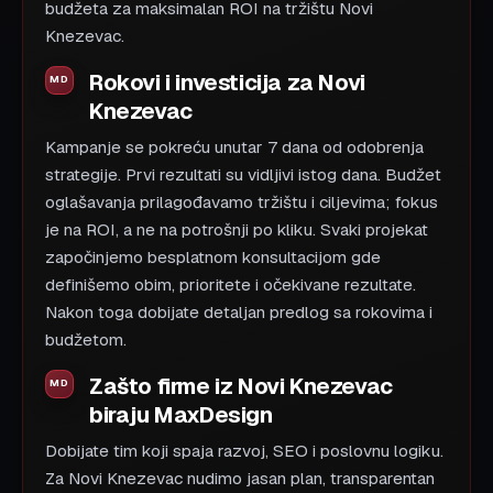
budžeta za maksimalan ROI na tržištu Novi
Knezevac.
Rokovi i investicija za Novi
Knezevac
Kampanje se pokreću unutar 7 dana od odobrenja
strategije. Prvi rezultati su vidljivi istog dana. Budžet
oglašavanja prilagođavamo tržištu i ciljevima; fokus
je na ROI, a ne na potrošnji po kliku. Svaki projekat
započinjemo besplatnom konsultacijom gde
definišemo obim, prioritete i očekivane rezultate.
Nakon toga dobijate detaljan predlog sa rokovima i
budžetom.
Zašto firme iz Novi Knezevac
biraju MaxDesign
Dobijate tim koji spaja razvoj, SEO i poslovnu logiku.
Za Novi Knezevac nudimo jasan plan, transparentan