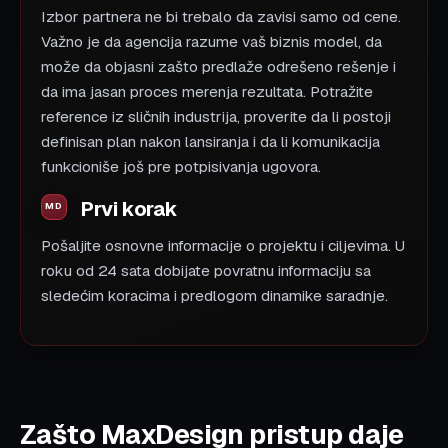
Izbor partnera ne bi trebalo da zavisi samo od cene.
Važno je da agencija razume vaš biznis model, da
može da objasni zašto predlaže odrešeno rešenje i
da ima jasan proces merenja rezultata. Potražite
reference iz sličnih industrija, proverite da li postoji
definisan plan nakon lansiranja i da li komunikacija
funkcioniše još pre potpisivanja ugovora.
Prvi korak
Pošaljite osnovne informacije o projektu i ciljevima. U
roku od 24 sata dobijate povratnu informaciju sa
sledećim koracima i predlogom dinamike saradnje.
Zašto MaxDesign pristup daje