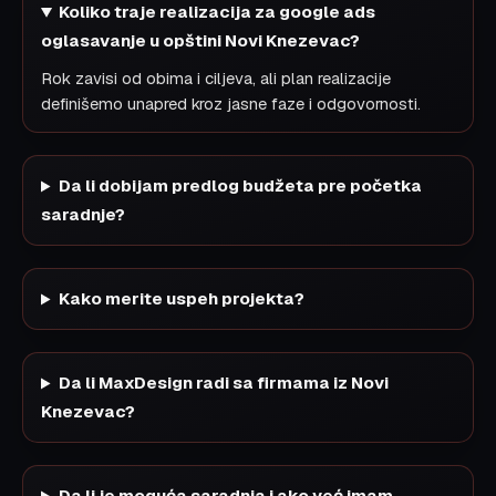
Koliko traje realizacija za google ads
oglasavanje u opštini Novi Knezevac?
Rok zavisi od obima i ciljeva, ali plan realizacije
definišemo unapred kroz jasne faze i odgovornosti.
Da li dobijam predlog budžeta pre početka
saradnje?
Kako merite uspeh projekta?
Da li MaxDesign radi sa firmama iz Novi
Knezevac?
Da li je moguća saradnja i ako već imam