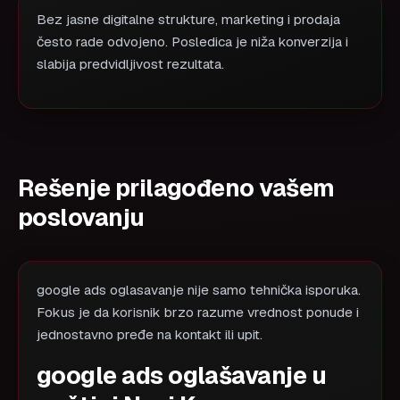
Bez jasne digitalne strukture, marketing i prodaja
često rade odvojeno. Posledica je niža konverzija i
slabija predvidljivost rezultata.
Rešenje prilagođeno vašem
poslovanju
google ads oglasavanje nije samo tehnička isporuka.
Fokus je da korisnik brzo razume vrednost ponude i
jednostavno pređe na kontakt ili upit.
google ads oglašavanje u