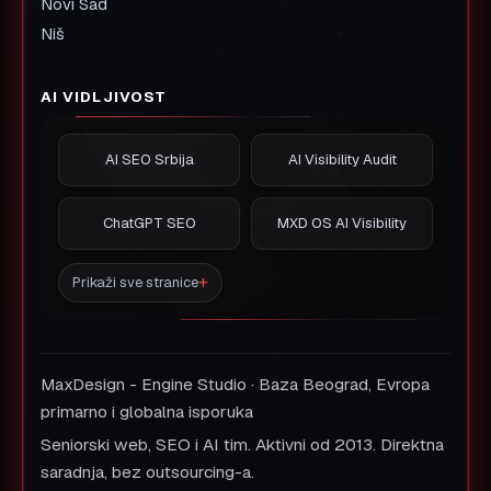
Novi Sad
Niš
AI VIDLJIVOST
AI SEO Srbija
AI Visibility Audit
ChatGPT SEO
MXD OS AI Visibility
Prikaži sve stranice
MaxDesign - Engine Studio · Baza Beograd, Evropa
primarno i globalna isporuka
Seniorski web, SEO i AI tim. Aktivni od 2013. Direktna
saradnja, bez outsourcing-a.