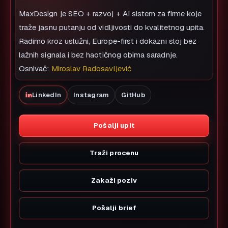
MaxDesign je SEO + razvoj + AI sistem za firme koje
traže jasnu putanju od vidljivosti do kvalitetnog upita.
Radimo kroz uslužni, Europe-first i dokazni sloj bez
lažnih signala i bez haotičnog obima saradnje.
Osnivač:
Miroslav Radosavljević
LinkedIn
Instagram
GitHub
Pošalji upit
Traži procenu
Zakaži poziv
Pošalji brief