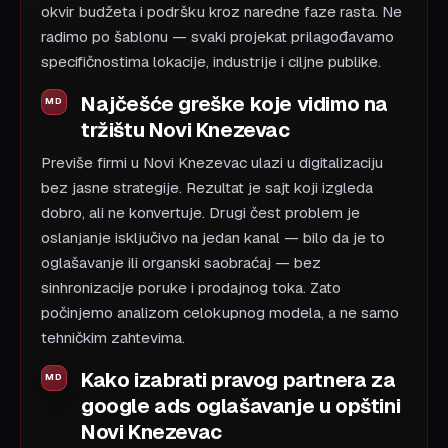
okvir budžeta i podršku kroz naredne faze rasta. Ne
radimo po šablonu — svaki projekat prilagođavamo
specifičnostima lokacije, industrije i ciljne publike.
Najčešće greške koje vidimo na
tržištu Novi Knezevac
Previše firmi u Novi Knezevac ulazi u digitalizaciju
bez jasne strategije. Rezultat je sajt koji izgleda
dobro, ali ne konvertuje. Drugi čest problem je
oslanjanje isključivo na jedan kanal — bilo da je to
oglašavanje ili organski saobraćaj — bez
sinhronizacije poruke i prodajnog toka. Zato
počinjemo analizom celokupnog modela, a ne samo
tehničkim zahtevima.
Kako izabrati pravog partnera za
google ads oglašavanje u opštini
Novi Knezevac