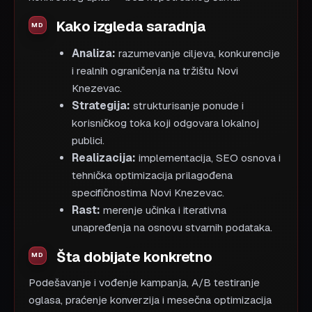
Kako izgleda saradnja
Analiza:
razumevanje ciljeva, konkurencije
i realnih ograničenja na tržištu Novi
Knezevac.
Strategija:
strukturisanje ponude i
korisničkog toka koji odgovara lokalnoj
publici.
Realizacija:
implementacija, SEO osnova i
tehnička optimizacija prilagođena
specifičnostima Novi Knezevac.
Rast:
merenje učinka i iterativna
unapređenja na osnovu stvarnih podataka.
Šta dobijate konkretno
Podešavanje i vođenje kampanja, A/B testiranje
oglasa, praćenje konverzija i mesečna optimizacija