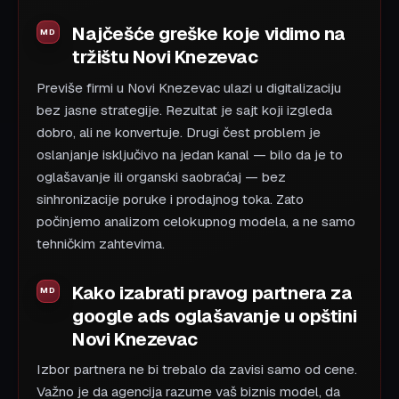
Najčešće greške koje vidimo na
tržištu Novi Knezevac
Previše firmi u Novi Knezevac ulazi u digitalizaciju
bez jasne strategije. Rezultat je sajt koji izgleda
dobro, ali ne konvertuje. Drugi čest problem je
oslanjanje isključivo na jedan kanal — bilo da je to
oglašavanje ili organski saobraćaj — bez
sinhronizacije poruke i prodajnog toka. Zato
počinjemo analizom celokupnog modela, a ne samo
tehničkim zahtevima.
Kako izabrati pravog partnera za
google ads oglašavanje u opštini
Novi Knezevac
Izbor partnera ne bi trebalo da zavisi samo od cene.
Važno je da agencija razume vaš biznis model, da