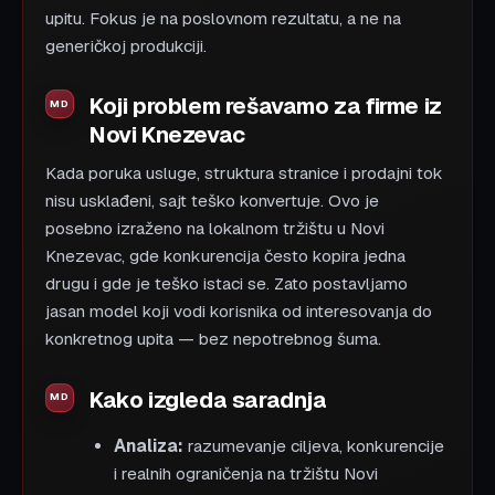
upitu. Fokus je na poslovnom rezultatu, a ne na
generičkoj produkciji.
Koji problem rešavamo za firme iz
Novi Knezevac
Kada poruka usluge, struktura stranice i prodajni tok
nisu usklađeni, sajt teško konvertuje. Ovo je
posebno izraženo na lokalnom tržištu u Novi
Knezevac, gde konkurencija često kopira jedna
drugu i gde je teško istaci se. Zato postavljamo
jasan model koji vodi korisnika od interesovanja do
konkretnog upita — bez nepotrebnog šuma.
Kako izgleda saradnja
Analiza:
razumevanje ciljeva, konkurencije
i realnih ograničenja na tržištu Novi