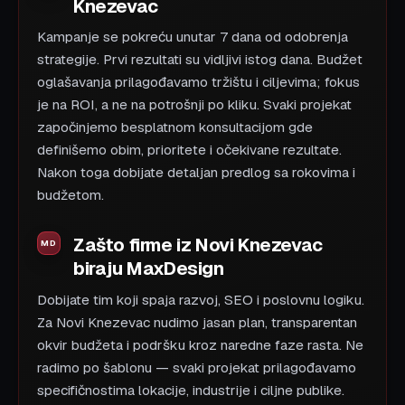
Knezevac
Kampanje se pokreću unutar 7 dana od odobrenja
strategije. Prvi rezultati su vidljivi istog dana. Budžet
oglašavanja prilagođavamo tržištu i ciljevima; fokus
je na ROI, a ne na potrošnji po kliku. Svaki projekat
započinjemo besplatnom konsultacijom gde
definišemo obim, prioritete i očekivane rezultate.
Nakon toga dobijate detaljan predlog sa rokovima i
budžetom.
Zašto firme iz Novi Knezevac
biraju MaxDesign
Dobijate tim koji spaja razvoj, SEO i poslovnu logiku.
Za Novi Knezevac nudimo jasan plan, transparentan
okvir budžeta i podršku kroz naredne faze rasta. Ne
radimo po šablonu — svaki projekat prilagođavamo
specifičnostima lokacije, industrije i ciljne publike.