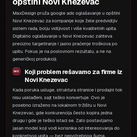
opštini Novi Knezevac
MaxDesign pruža google ads oglašavanje u opštini
Novi Knezevac za kompanije koje žele predvidljiv
sistem rada, bolju vidljivost i više kvalitetnih upita.
Digitalno oglašavanje u Novi Knezevac zahteva
precizno targetiranje i jasno praćenje troškova po
upitu. Fokus je na poslovnom rezultatu, a ne na
generičkoj produkciji.
Koji problem rešavamo za firme iz
Novi Knezevac
Kada poruka usluge, struktura stranice i prodajni tok
nisu usklađeni, sajt teško konvertuje. Ovo je
posebno izraženo na lokalnom tržištu u Novi
Knezevac, gde konkurencija često kopira jedna
drugu i gde je teško istaci se. Zato postavljamo
jasan model koji vodi korisnika od interesovanja do
konkretnog upita — bez nepotrebnog šuma.