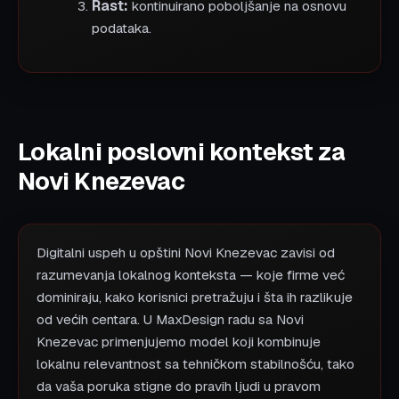
Rast:
kontinuirano poboljšanje na osnovu
podataka.
Lokalni poslovni kontekst za
Novi Knezevac
Digitalni uspeh u opštini Novi Knezevac zavisi od
razumevanja lokalnog konteksta — koje firme već
dominiraju, kako korisnici pretražuju i šta ih razlikuje
od većih centara. U MaxDesign radu sa Novi
Knezevac primenjujemo model koji kombinuje
lokalnu relevantnost sa tehničkom stabilnošću, tako
da vaša poruka stigne do pravih ljudi u pravom