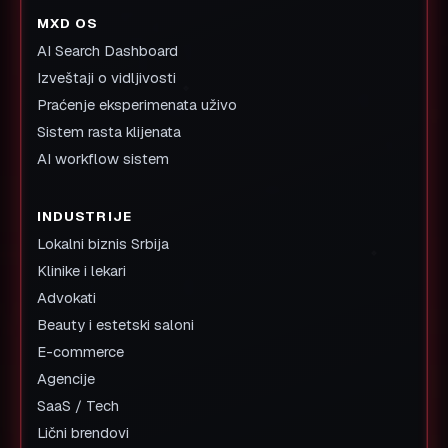
MXD OS
AI Search Dashboard
Izveštaji o vidljivosti
Praćenje eksperimenata uživo
Sistem rasta klijenata
AI workflow sistem
INDUSTRIJE
Lokalni biznis Srbija
Klinike i lekari
Advokati
Beauty i estetski saloni
E-commerce
Agencije
SaaS / Tech
Lični brendovi