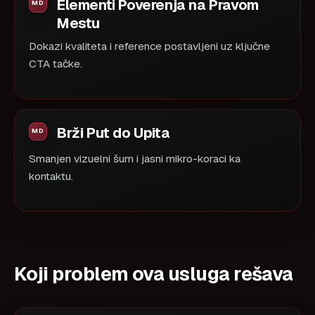
Elementi Poverenja na Pravom
Mestu
Dokazi kvaliteta i reference postavljeni uz ključne
CTA tačke.
Brži Put do Upita
Smanjen vizuelni šum i jasni mikro-koraci ka
kontaktu.
Koji problem ova usluga rešava