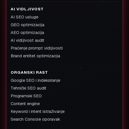
AI VIDLJIVOST
AI SEO usluge
GEO optimizacija
AEO optimizacija
AI vidljivost audit
Praćenje prompt vidljivosti
Brand entitet optimizacija
ORGANSKI RAST
Google SEO i indeksiranje
Tehnički SEO audit
Programski SEO
Content engine
Keyword i intent istraživanje
Search Console oporavak