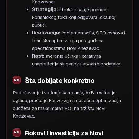
Knezevac.
Strategija:
strukturisanje ponude i
korisničkog toka koji odgovara lokalnoj
publici.
Realizacija:
implementacija, SEO osnova i
tehnička optimizacija prilagođena
specifičnostima Novi Knezevac.
Rast:
merenje učinka i iterativna
unapređenja na osnovu stvarnih podataka.
Šta dobijate konkretno
Podešavanje i vođenje kampanja, A/B testiranje
oglasa, praćenje konverzija i mesečna optimizacija
budžeta za maksimalan ROI na tržištu Novi
Knezevac.
Rokovi i investicija za Novi