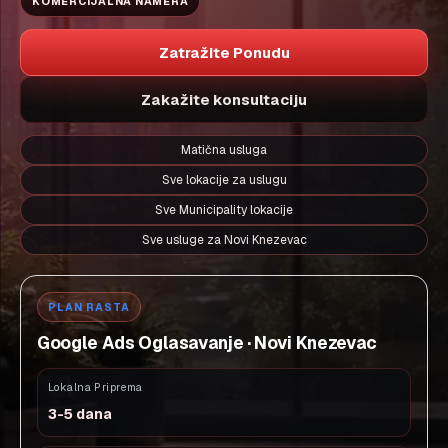
KOMERCIJALNA NAMERA
Zatražite Ponudu
Zakažite konsultaciju
Matična usluga
Sve lokacije za uslugu
Sve Municipality lokacije
Sve usluge za Novi Knezevac
PLAN RASTA
Google Ads Oglasavanje · Novi Knezevac
Lokalna Priprema
3-5 dana