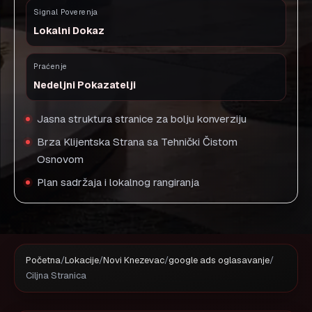
Signal Poverenja
Lokalni Dokaz
Praćenje
Nedeljni Pokazatelji
Jasna struktura stranice za bolju konverziju
Brza Klijentska Strana sa Tehnički Čistom
Osnovom
Plan sadržaja i lokalnog rangiranja
Početna
/
Lokacije
/
Novi Knezevac
/
google ads oglasavanje
/
Ciljna Stranica