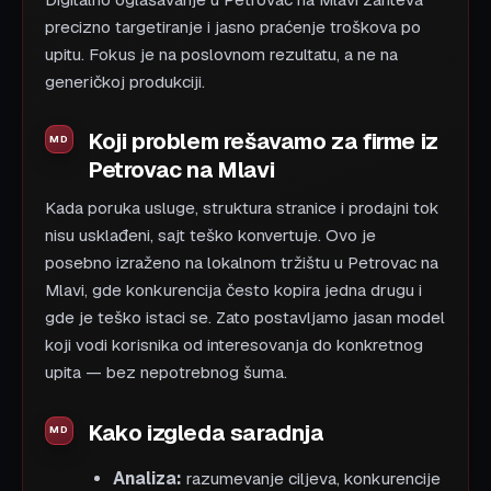
precizno targetiranje i jasno praćenje troškova po
upitu. Fokus je na poslovnom rezultatu, a ne na
generičkoj produkciji.
Koji problem rešavamo za firme iz
Petrovac na Mlavi
Kada poruka usluge, struktura stranice i prodajni tok
nisu usklađeni, sajt teško konvertuje. Ovo je
posebno izraženo na lokalnom tržištu u Petrovac na
Mlavi, gde konkurencija često kopira jedna drugu i
gde je teško istaci se. Zato postavljamo jasan model
koji vodi korisnika od interesovanja do konkretnog
upita — bez nepotrebnog šuma.
Kako izgleda saradnja
Analiza:
razumevanje ciljeva, konkurencije