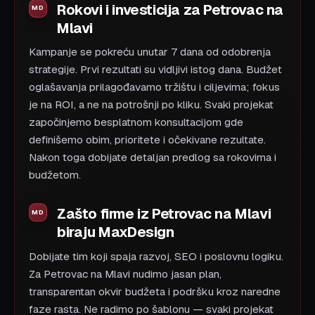
Rokovi i investicija za Petrovac na
Mlavi
Kampanje se pokreću unutar 7 dana od odobrenja
strategije. Prvi rezultati su vidljivi istog dana. Budžet
oglašavanja prilagođavamo tržištu i ciljevima; fokus
je na ROI, a ne na potrošnji po kliku. Svaki projekat
započinjemo besplatnom konsultacijom gde
definišemo obim, prioritete i očekivane rezultate.
Nakon toga dobijate detaljan predlog sa rokovima i
budžetom.
Zašto firme iz Petrovac na Mlavi
biraju MaxDesign
Dobijate tim koji spaja razvoj, SEO i poslovnu logiku.
Za Petrovac na Mlavi nudimo jasan plan,
transparentan okvir budžeta i podršku kroz naredne
faze rasta. Ne radimo po šablonu — svaki projekat