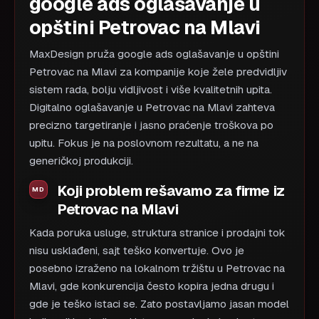
google ads oglašavanje u
opštini Petrovac na Mlavi
MaxDesign pruža google ads oglašavanje u opštini
Petrovac na Mlavi za kompanije koje žele predvidljiv
sistem rada, bolju vidljivost i više kvalitetnih upita.
Digitalno oglašavanje u Petrovac na Mlavi zahteva
precizno targetiranje i jasno praćenje troškova po
upitu. Fokus je na poslovnom rezultatu, a ne na
generičkoj produkciji.
Koji problem rešavamo za firme iz
Petrovac na Mlavi
Kada poruka usluge, struktura stranice i prodajni tok
nisu usklađeni, sajt teško konvertuje. Ovo je
posebno izraženo na lokalnom tržištu u Petrovac na
Mlavi, gde konkurencija često kopira jedna drugu i
gde je teško istaci se. Zato postavljamo jasan model