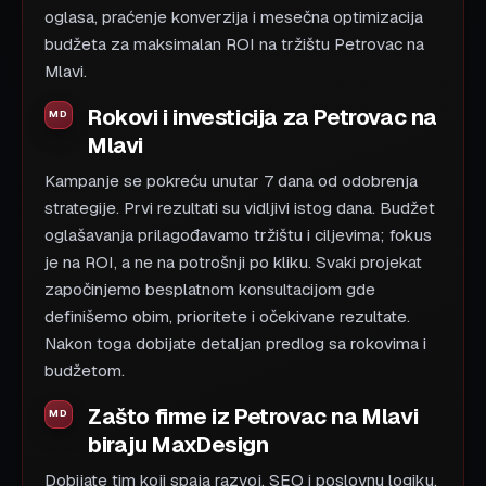
oglasa, praćenje konverzija i mesečna optimizacija
budžeta za maksimalan ROI na tržištu Petrovac na
Mlavi.
Rokovi i investicija za Petrovac na
Mlavi
Kampanje se pokreću unutar 7 dana od odobrenja
strategije. Prvi rezultati su vidljivi istog dana. Budžet
oglašavanja prilagođavamo tržištu i ciljevima; fokus
je na ROI, a ne na potrošnji po kliku. Svaki projekat
započinjemo besplatnom konsultacijom gde
definišemo obim, prioritete i očekivane rezultate.
Nakon toga dobijate detaljan predlog sa rokovima i
budžetom.
Zašto firme iz Petrovac na Mlavi
biraju MaxDesign
Dobijate tim koji spaja razvoj, SEO i poslovnu logiku.