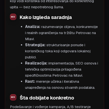
koji vodi korisnika od interesovanja do konkretnog
upita — bez nepotrebnog šuma.
Kako izgleda saradnja
Analiza:
razumevanje ciljeva, konkurencije
i realnih ograničenja na tržištu Petrovac na
Mlavi.
Strategija:
strukturisanje ponude i
korisničkog toka koji odgovara lokalnoj
publici.
Realizacija:
implementacija, SEO osnova i
tehnička optimizacija prilagođena
specifičnostima Petrovac na Mlavi.
Rast:
merenje učinka i iterativna
unapređenja na osnovu stvarnih podataka.
Šta dobijate konkretno
Podešavanje i vođenje kampanja, A/B testiranje