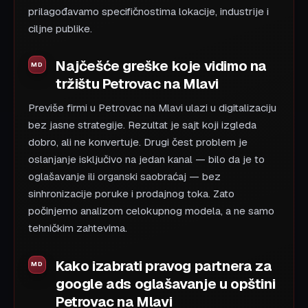
prilagođavamo specifičnostima lokacije, industrije i
ciljne publike.
Najčešće greške koje vidimo na
tržištu Petrovac na Mlavi
Previše firmi u Petrovac na Mlavi ulazi u digitalizaciju
bez jasne strategije. Rezultat je sajt koji izgleda
dobro, ali ne konvertuje. Drugi čest problem je
oslanjanje isključivo na jedan kanal — bilo da je to
oglašavanje ili organski saobraćaj — bez
sinhronizacije poruke i prodajnog toka. Zato
počinjemo analizom celokupnog modela, a ne samo
tehničkim zahtevima.
Kako izabrati pravog partnera za
google ads oglašavanje u opštini
Petrovac na Mlavi