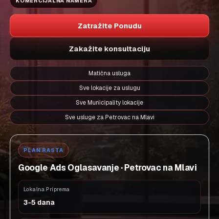
KOMERCIJALNA NAMERA
Zatražite Ponudu
Zakažite konsultaciju
Matična usluga
Sve lokacije za uslugu
Sve Municipality lokacije
Sve usluge za Petrovac na Mlavi
PLAN RASTA
Google Ads Oglasavanje · Petrovac na Mlavi
Lokalna Priprema
3-5 dana