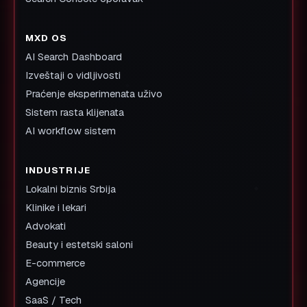
MXD OS
AI Search Dashboard
Izveštaji o vidljivosti
Praćenje eksperimenata uživo
Sistem rasta klijenata
AI workflow sistem
INDUSTRIJE
Lokalni biznis Srbija
Klinike i lekari
Advokati
Beauty i estetski saloni
E-commerce
Agencije
SaaS / Tech