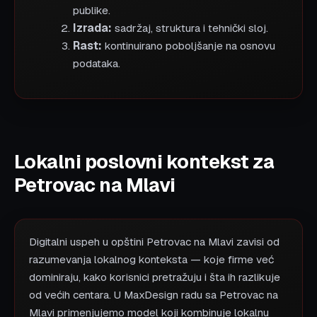
publike.
Izrada:
sadržaj, struktura i tehnički sloj.
Rast:
kontinuirano poboljšanje na osnovu
podataka.
Lokalni poslovni kontekst za
Petrovac na Mlavi
Digitalni uspeh u opštini Petrovac na Mlavi zavisi od
razumevanja lokalnog konteksta — koje firme već
dominiraju, kako korisnici pretražuju i šta ih razlikuje
od većih centara. U MaxDesign radu sa Petrovac na
Mlavi primenjujemo model koji kombinuje lokalnu