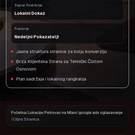
Signal Poverenja
Lokalni Dokaz
Praćenje
Nedeljni Pokazatelji
Jasna struktura stranice za bolju konverziju
Brza Klijentska Strana sa Tehnički Čistom
Osnovom
Plan sadržaja i lokalnog rangiranja
Početna
/
Lokacije
/
Petrovac na Mlavi
/
google ads oglasavanje
/
Ciljna Stranica