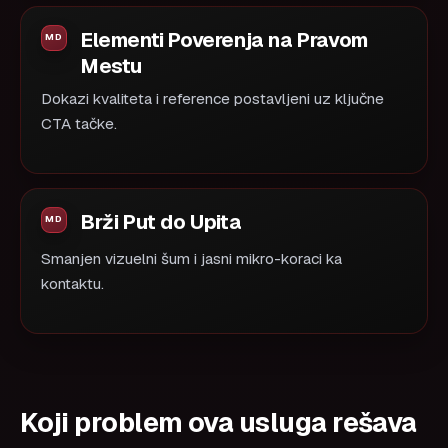
Elementi Poverenja na Pravom
Mestu
Dokazi kvaliteta i reference postavljeni uz ključne
CTA tačke.
Brži Put do Upita
Smanjen vizuelni šum i jasni mikro-koraci ka
kontaktu.
Koji problem ova usluga rešava