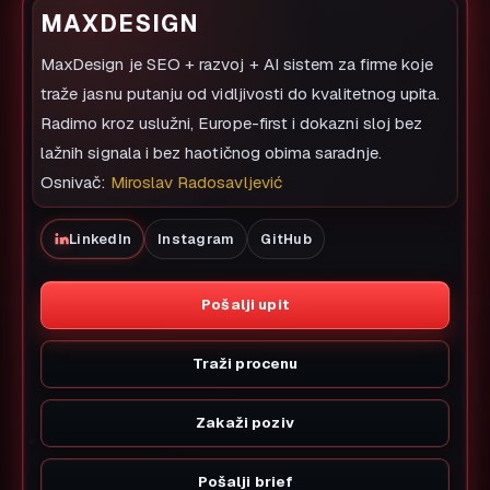
MAXDESIGN
MaxDesign je SEO + razvoj + AI sistem za firme koje
traže jasnu putanju od vidljivosti do kvalitetnog upita.
Radimo kroz uslužni, Europe-first i dokazni sloj bez
lažnih signala i bez haotičnog obima saradnje.
Osnivač:
Miroslav Radosavljević
LinkedIn
Instagram
GitHub
Pošalji upit
Traži procenu
Zakaži poziv
Pošalji brief