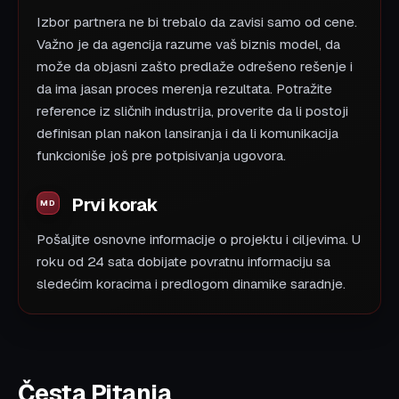
Izbor partnera ne bi trebalo da zavisi samo od cene.
Važno je da agencija razume vaš biznis model, da
može da objasni zašto predlaže odrešeno rešenje i
da ima jasan proces merenja rezultata. Potražite
reference iz sličnih industrija, proverite da li postoji
definisan plan nakon lansiranja i da li komunikacija
funkcioniše još pre potpisivanja ugovora.
Prvi korak
Pošaljite osnovne informacije o projektu i ciljevima. U
roku od 24 sata dobijate povratnu informaciju sa
sledećim koracima i predlogom dinamike saradnje.
Česta Pitanja