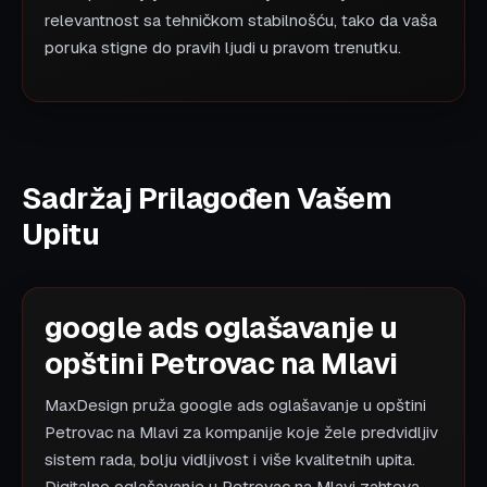
relevantnost sa tehničkom stabilnošću, tako da vaša
poruka stigne do pravih ljudi u pravom trenutku.
Sadržaj Prilagođen Vašem
Upitu
google ads oglašavanje u
opštini Petrovac na Mlavi
MaxDesign pruža google ads oglašavanje u opštini
Petrovac na Mlavi za kompanije koje žele predvidljiv
sistem rada, bolju vidljivost i više kvalitetnih upita.
Digitalno oglašavanje u Petrovac na Mlavi zahteva