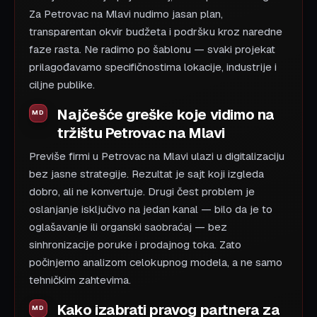
Za Petrovac na Mlavi nudimo jasan plan,
transparentan okvir budžeta i podršku kroz naredne
faze rasta. Ne radimo po šablonu — svaki projekat
prilagođavamo specifičnostima lokacije, industrije i
ciljne publike.
Najčešće greške koje vidimo na
tržištu Petrovac na Mlavi
Previše firmi u Petrovac na Mlavi ulazi u digitalizaciju
bez jasne strategije. Rezultat je sajt koji izgleda
dobro, ali ne konvertuje. Drugi čest problem je
oslanjanje isključivo na jedan kanal — bilo da je to
oglašavanje ili organski saobraćaj — bez
sinhronizacije poruke i prodajnog toka. Zato
počinjemo analizom celokupnog modela, a ne samo
tehničkim zahtevima.
Kako izabrati pravog partnera za