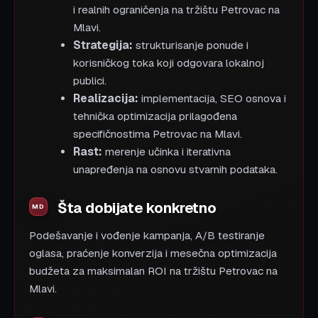
i realnih ograničenja na tržištu Petrovac na
Mlavi.
Strategija:
strukturisanje ponude i
korisničkog toka koji odgovara lokalnoj
publici.
Realizacija:
implementacija, SEO osnova i
tehnička optimizacija prilagođena
specifičnostima Petrovac na Mlavi.
Rast:
merenje učinka i iterativna
unapređenja na osnovu stvarnih podataka.
Šta dobijate konkretno
Podešavanje i vođenje kampanja, A/B testiranje
oglasa, praćenje konverzija i mesečna optimizacija
budžeta za maksimalan ROI na tržištu Petrovac na
Mlavi.