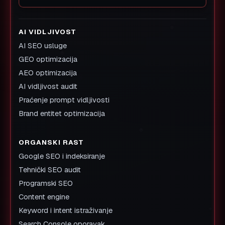
AI VIDLJIVOST
AI SEO usluge
GEO optimizacija
AEO optimizacija
AI vidljivost audit
Praćenje prompt vidljivosti
Brand entitet optimizacija
ORGANSKI RAST
Google SEO i indeksiranje
Tehnički SEO audit
Programski SEO
Content engine
Keyword i intent istraživanje
Search Console oporavak