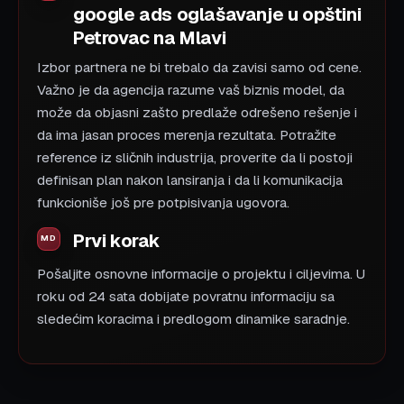
google ads oglašavanje u opštini
Petrovac na Mlavi
Izbor partnera ne bi trebalo da zavisi samo od cene.
Važno je da agencija razume vaš biznis model, da
može da objasni zašto predlaže odrešeno rešenje i
da ima jasan proces merenja rezultata. Potražite
reference iz sličnih industrija, proverite da li postoji
definisan plan nakon lansiranja i da li komunikacija
funkcioniše još pre potpisivanja ugovora.
Prvi korak
Pošaljite osnovne informacije o projektu i ciljevima. U
roku od 24 sata dobijate povratnu informaciju sa
sledećim koracima i predlogom dinamike saradnje.