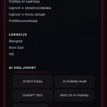
Politika AI sadržaja
Ugovor o obradi podataka
Ugovor o nivou usluge
Politika povraćaja
LOKACIJE
Beograd
Novi Sad
Niš
AI VIDLJIVOST
AI SEO Srbija
AI Visibility Audit
ChatGPT SEO
MXD OS AI Visibility