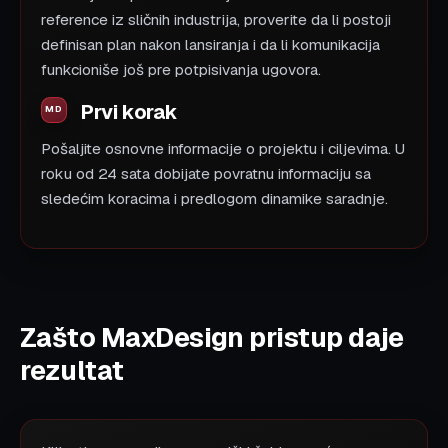
reference iz sličnih industrija, proverite da li postoji
definisan plan nakon lansiranja i da li komunikacija
funkcioniše još pre potpisivanja ugovora.
Prvi korak
Pošaljite osnovne informacije o projektu i ciljevima. U
roku od 24 sata dobijate povratnu informaciju sa
sledećim koracima i predlogom dinamike saradnje.
Zašto MaxDesign pristup daje
rezultat