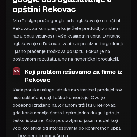
opštini Rekovac
MaxDesign pruža google ads oglašavanje u opštini
Rekovac za kompanije koje žele predvidljiv sistem
rada, bolju vidljivost i više kvalitetnih upita. Digitalno
oglašavanje u Rekovac zahteva precizno targetiranje
i jasno praćenje troškova po upitu. Fokus je na
poslovnom rezultatu, a ne na generičkoj produkciji.
Koji problem rešavamo za firme iz
Rekovac
Kada poruka usluge, struktura stranice i prodajni tok
nisu usklađeni, sajt teško konvertuje. Ovo je
posebno izraženo na lokalnom tržištu u Rekovac,
gde konkurencija često kopira jedna drugu i gde je
teško istaci se. Zato postavljamo jasan model koji
vodi korisnika od interesovanja do konkretnog upita
— bez nepotrebnog šuma.