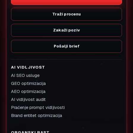
Traži procenu
Zakaži poziv
Pošalji brief
AI VIDLJIVOST
AI SEO usluge
GEO optimizacija
AEO optimizacija
AI vidljivost audit
Praćenje prompt vidljivosti
Brand entitet optimizacija
ORGANSKI RAST