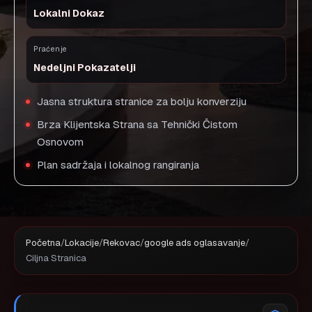
Lokalni Dokaz
Praćenje
Nedeljni Pokazatelji
Jasna struktura stranice za bolju konverziju
Brza Klijentska Strana sa Tehnički Čistom
Osnovom
Plan sadržaja i lokalnog rangiranja
Početna
/
Lokacije
/
Rekovac
/
google ads oglasavanje
/
Ciljna Stranica