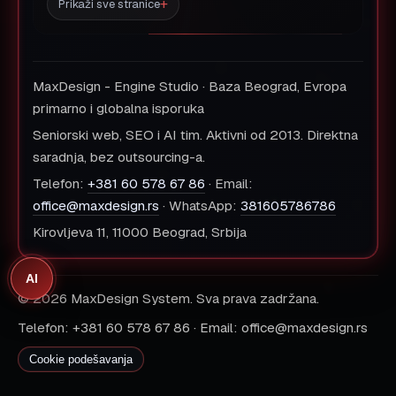
Prikaži sve stranice
MaxDesign - Engine Studio · Baza Beograd, Evropa
primarno i globalna isporuka
Seniorski web, SEO i AI tim. Aktivni od 2013. Direktna
saradnja, bez outsourcing-a.
Telefon:
+381 60 578 67 86
· Email:
office@maxdesign.rs
· WhatsApp:
381605786786
Kirovljeva 11, 11000 Beograd, Srbija
AI
© 2026 MaxDesign System. Sva prava zadržana.
Telefon: +381 60 578 67 86 · Email: office@maxdesign.rs
Cookie podešavanja