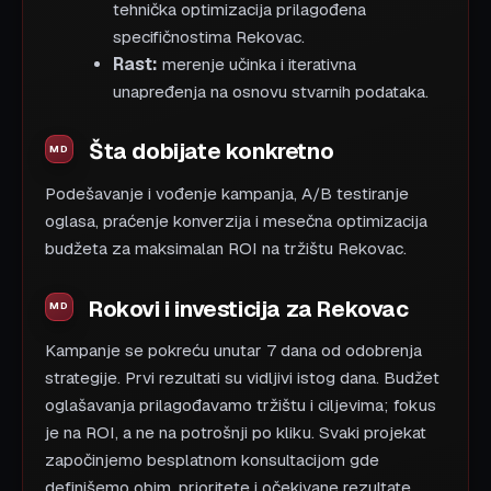
tehnička optimizacija prilagođena
specifičnostima Rekovac.
Rast:
merenje učinka i iterativna
unapređenja na osnovu stvarnih podataka.
Šta dobijate konkretno
Podešavanje i vođenje kampanja, A/B testiranje
oglasa, praćenje konverzija i mesečna optimizacija
budžeta za maksimalan ROI na tržištu Rekovac.
Rokovi i investicija za Rekovac
Kampanje se pokreću unutar 7 dana od odobrenja
strategije. Prvi rezultati su vidljivi istog dana. Budžet
oglašavanja prilagođavamo tržištu i ciljevima; fokus
je na ROI, a ne na potrošnji po kliku. Svaki projekat
započinjemo besplatnom konsultacijom gde
definišemo obim, prioritete i očekivane rezultate.