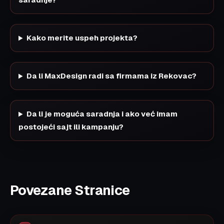
Kako merite uspeh projekta?
Da li MaxDesign radi sa firmama iz Rekovac?
Da li je moguća saradnja i ako već imam
postojeći sajt ili kampanju?
Povezane Stranice