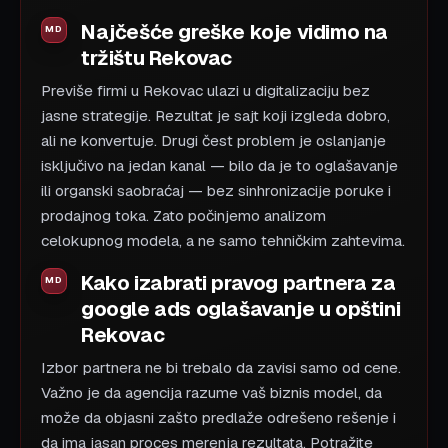
Najčešće greške koje vidimo na
tržištu Rekovac
Previše firmi u Rekovac ulazi u digitalizaciju bez
jasne strategije. Rezultat je sajt koji izgleda dobro,
ali ne konvertuje. Drugi čest problem je oslanjanje
isključivo na jedan kanal — bilo da je to oglašavanje
ili organski saobraćaj — bez sinhronizacije poruke i
prodajnog toka. Zato počinjemo analizom
celokupnog modela, a ne samo tehničkim zahtevima.
Kako izabrati pravog partnera za
google ads oglašavanje u opštini
Rekovac
Izbor partnera ne bi trebalo da zavisi samo od cene.
Važno je da agencija razume vaš biznis model, da
može da objasni zašto predlaže odrešeno rešenje i
da ima jasan proces merenja rezultata. Potražite