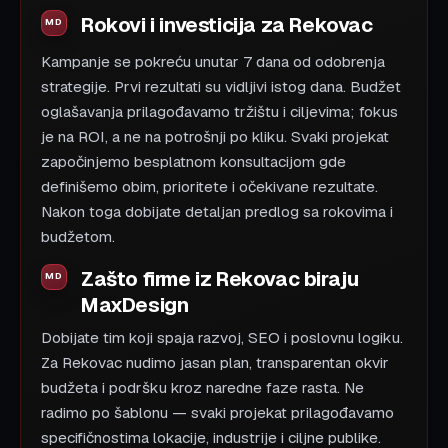
Rokovi i investicija za Rekovac
Kampanje se pokreću unutar 7 dana od odobrenja
strategije. Prvi rezultati su vidljivi istog dana. Budžet
oglašavanja prilagođavamo tržištu i ciljevima; fokus
je na ROI, a ne na potrošnji po kliku. Svaki projekat
započinjemo besplatnom konsultacijom gde
definišemo obim, prioritete i očekivane rezultate.
Nakon toga dobijate detaljan predlog sa rokovima i
budžetom.
Zašto firme iz Rekovac biraju
MaxDesign
Dobijate tim koji spaja razvoj, SEO i poslovnu logiku.
Za Rekovac nudimo jasan plan, transparentan okvir
budžeta i podršku kroz naredne faze rasta. Ne
radimo po šablonu — svaki projekat prilagođavamo
specifičnostima lokacije, industrije i ciljne publike.