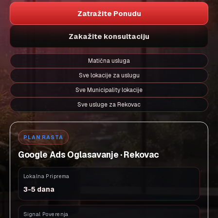
Zatražite Ponudu
Zakažite konsultaciju
Matična usluga
Sve lokacije za uslugu
Sve Municipality lokacije
Sve usluge za Rekovac
PLAN RASTA
Google Ads Oglasavanje · Rekovac
Lokalna Priprema
3-5 dana
Signal Poverenja