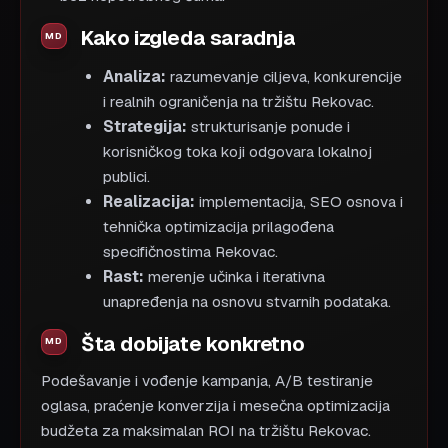
Kako izgleda saradnja
Analiza:
razumevanje ciljeva, konkurencije
i realnih ograničenja na tržištu Rekovac.
Strategija:
strukturisanje ponude i
korisničkog toka koji odgovara lokalnoj
publici.
Realizacija:
implementacija, SEO osnova i
tehnička optimizacija prilagođena
specifičnostima Rekovac.
Rast:
merenje učinka i iterativna
unapređenja na osnovu stvarnih podataka.
Šta dobijate konkretno
Podešavanje i vođenje kampanja, A/B testiranje
oglasa, praćenje konverzija i mesečna optimizacija
budžeta za maksimalan ROI na tržištu Rekovac.