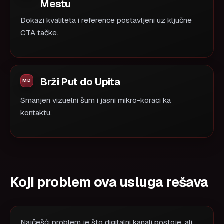
Mestu
Dokazi kvaliteta i reference postavljeni uz ključne
CTA tačke.
Brži Put do Upita
Smanjen vizuelni šum i jasni mikro-koraci ka
kontaktu.
Koji problem ova usluga rešava
Najčešći problem je što digitalni kanali postoje, ali