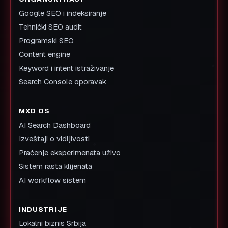
Google SEO i indeksiranje
Tehnički SEO audit
Programski SEO
Content engine
Keyword i intent istraživanje
Search Console oporavak
MXD OS
AI Search Dashboard
Izveštaji o vidljivosti
Praćenje eksperimenata uživo
Sistem rasta klijenata
AI workflow sistem
INDUSTRIJE
Lokalni biznis Srbija