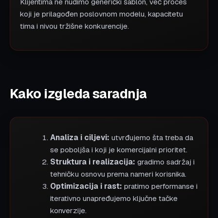
Klijentima ne nudimo generički šablon, već proces
koji je prilagođen poslovnom modelu, kapacitetu
tima i nivou tržišne konkurencije.
Kako izgleda saradnja
Analiza i ciljevi:
utvrđujemo šta treba da
se poboljša i koji je komercijalni prioritet.
Struktura i realizacija:
gradimo sadržaj i
tehničku osnovu prema nameri korisnika.
Optimizacija i rast:
pratimo performanse i
iterativno unapređujemo ključne tačke
konverzije.