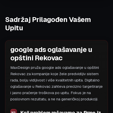
Sadržaj Prilagođen Vašem
Upitu
google ads oglašavanje u
opštini Rekovac
MaxDesign pruža google ads oglašavanje u opštini
Rekovac za kompanije koje žele predvidljiv sistem
rada, bolju vidljivost i više kvalitetnih upita. Digitalno
oglašavanje u Rekovac zahteva precizno targetiranje
i jasno praćenje troškova po upitu. Fokus je na
poslovnom rezultatu, a ne na generičkoj produkciji.
Koji problem rešavamo za firme iz