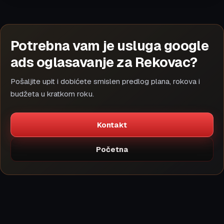
Potrebna vam je usluga google
ads oglasavanje za Rekovac?
Pošaljite upit i dobićete smislen predlog plana, rokova i
budžeta u kratkom roku.
Kontakt
Početna