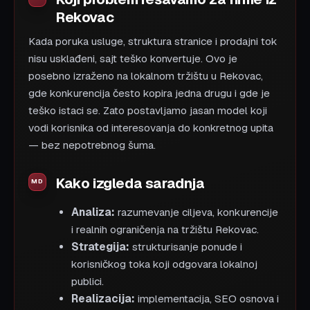
Rekovac
Kada poruka usluge, struktura stranice i prodajni tok
nisu usklađeni, sajt teško konvertuje. Ovo je
posebno izraženo na lokalnom tržištu u Rekovac,
gde konkurencija često kopira jedna drugu i gde je
teško istaci se. Zato postavljamo jasan model koji
vodi korisnika od interesovanja do konkretnog upita
— bez nepotrebnog šuma.
Kako izgleda saradnja
Analiza:
razumevanje ciljeva, konkurencije
i realnih ograničenja na tržištu Rekovac.
Strategija:
strukturisanje ponude i
korisničkog toka koji odgovara lokalnoj
publici.
Realizacija:
implementacija, SEO osnova i