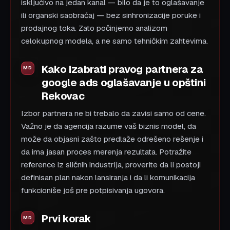
isključivo na jedan kanal — bilo da je to oglašavanje
ili organski saobraćaj — bez sinhronizacije poruke i
prodajnog toka. Zato počinjemo analizom
celokupnog modela, a ne samo tehničkim zahtevima.
Kako izabrati pravog partnera za
google ads oglašavanje u opštini
Rekovac
Izbor partnera ne bi trebalo da zavisi samo od cene.
Važno je da agencija razume vaš biznis model, da
može da objasni zašto predlaže odrešeno rešenje i
da ima jasan proces merenja rezultata. Potražite
reference iz sličnih industrija, proverite da li postoji
definisan plan nakon lansiranja i da li komunikacija
funkcioniše još pre potpisivanja ugovora.
Prvi korak