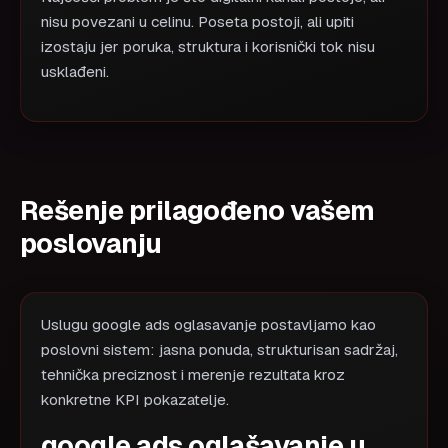
nisu povezani u celinu. Poseta postoji, ali upiti
izostaju jer poruka, struktura i korisnički tok nisu
usklađeni.
Rešenje prilagođeno vašem
poslovanju
Uslugu google ads oglasavanje postavljamo kao
poslovni sistem: jasna ponuda, strukturisan sadržaj,
tehnička preciznost i merenje rezultata kroz
konkretne KPI pokazatelje.
google ads oglašavanje u