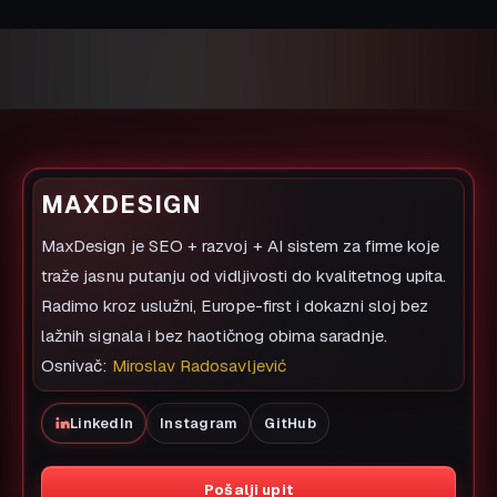
MAXDESIGN
MaxDesign je SEO + razvoj + AI sistem za firme koje
traže jasnu putanju od vidljivosti do kvalitetnog upita.
Radimo kroz uslužni, Europe-first i dokazni sloj bez
lažnih signala i bez haotičnog obima saradnje.
Osnivač:
Miroslav Radosavljević
LinkedIn
Instagram
GitHub
Pošalji upit