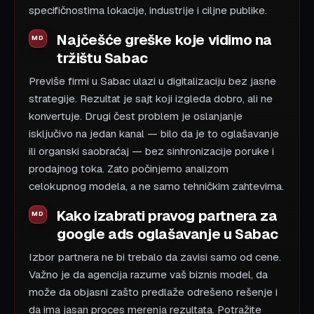
specifičnostima lokacije, industrije i ciljne publike.
Najčešće greške koje vidimo na
tržištu Sabac
Previše firmi u Sabac ulazi u digitalizaciju bez jasne
strategije. Rezultat je sajt koji izgleda dobro, ali ne
konvertuje. Drugi čest problem je oslanjanje
isključivo na jedan kanal — bilo da je to oglašavanje
ili organski saobraćaj — bez sinhronizacije poruke i
prodajnog toka. Zato počinjemo analizom
celokupnog modela, a ne samo tehničkim zahtevima.
Kako izabrati pravog partnera za
google ads oglašavanje u Sabac
Izbor partnera ne bi trebalo da zavisi samo od cene.
Važno je da agencija razume vaš biznis model, da
može da objasni zašto predlaže odrešeno rešenje i
da ima jasan proces merenja rezultata. Potražite