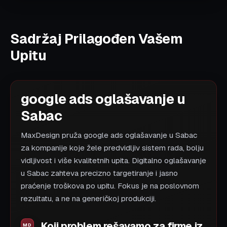
Sadržaj Prilagođen Vašem
Upitu
google ads oglašavanje u
Sabac
MaxDesign pruža google ads oglašavanje u Sabac
za kompanije koje žele predvidljiv sistem rada, bolju
vidljivost i više kvalitetnih upita. Digitalno oglašavanje
u Sabac zahteva precizno targetiranje i jasno
praćenje troškova po upitu. Fokus je na poslovnom
rezultatu, a ne na generičkoj produkciji.
Koji problem rešavamo za firme iz