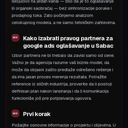
isključivo na jedan kanal — bilo da je to oglašavanje
ili organski saobraćaj — bez sinhronizacije poruke i
prodajnog toka. Zato počinjemo analizom
celokupnog modela, a ne samo tehničkim zahtevima.
Kako izabrati pravog partnera za
google ads oglašavanje u Sabac
Izbor partnera ne bi trebalo da zavisi samo od cene.
Važno je da agencija razume vaš biznis model, da
može da objasni zašto predlaže odrešeno rešenje i
da ima jasan proces merenja rezultata. Potražite
reference iz sličnih industrija, proverite da li postoji
definisan plan nakon lansiranja i da li komunikacija
funkcioniše još pre potpisivanja ugovora.
Prvi korak
Pošaljite osnovne informacije o projektu i ciljevima. U