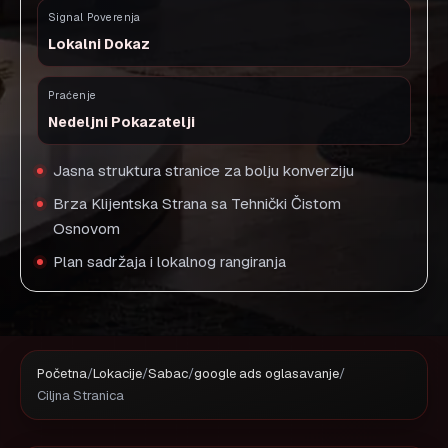
Signal Poverenja
Lokalni Dokaz
Praćenje
Nedeljni Pokazatelji
Jasna struktura stranice za bolju konverziju
Brza Klijentska Strana sa Tehnički Čistom
Osnovom
Plan sadržaja i lokalnog rangiranja
Početna
/
Lokacije
/
Sabac
/
google ads oglasavanje
/
Ciljna Stranica