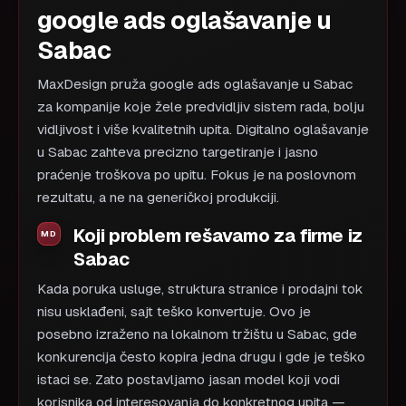
google ads oglašavanje u
Sabac
MaxDesign pruža google ads oglašavanje u Sabac
za kompanije koje žele predvidljiv sistem rada, bolju
vidljivost i više kvalitetnih upita. Digitalno oglašavanje
u Sabac zahteva precizno targetiranje i jasno
praćenje troškova po upitu. Fokus je na poslovnom
rezultatu, a ne na generičkoj produkciji.
Koji problem rešavamo za firme iz
Sabac
Kada poruka usluge, struktura stranice i prodajni tok
nisu usklađeni, sajt teško konvertuje. Ovo je
posebno izraženo na lokalnom tržištu u Sabac, gde
konkurencija često kopira jedna drugu i gde je teško
istaci se. Zato postavljamo jasan model koji vodi
korisnika od interesovanja do konkretnog upita —