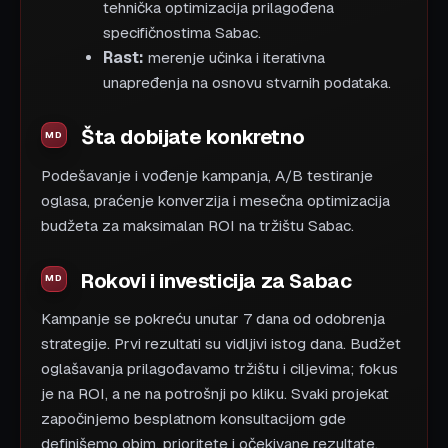
tehnička optimizacija prilagođena
specifičnostima Sabac.
Rast:
merenje učinka i iterativna
unapređenja na osnovu stvarnih podataka.
Šta dobijate konkretno
Podešavanje i vođenje kampanja, A/B testiranje
oglasa, praćenje konverzija i mesečna optimizacija
budžeta za maksimalan ROI na tržištu Sabac.
Rokovi i investicija za Sabac
Kampanje se pokreću unutar 7 dana od odobrenja
strategije. Prvi rezultati su vidljivi istog dana. Budžet
oglašavanja prilagođavamo tržištu i ciljevima; fokus
je na ROI, a ne na potrošnji po kliku. Svaki projekat
započinjemo besplatnom konsultacijom gde
definišemo obim, prioritete i očekivane rezultate.