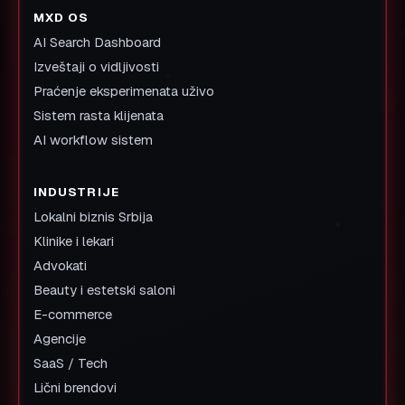
MXD OS
AI Search Dashboard
Izveštaji o vidljivosti
Praćenje eksperimenata uživo
Sistem rasta klijenata
AI workflow sistem
INDUSTRIJE
Lokalni biznis Srbija
Klinike i lekari
Advokati
Beauty i estetski saloni
E-commerce
Agencije
SaaS / Tech
Lični brendovi