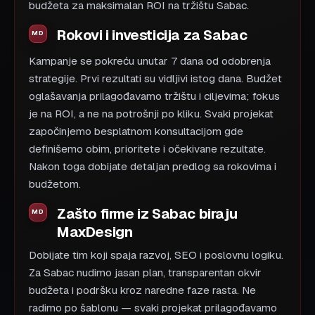
budžeta za maksimalan ROI na tržištu Sabac.
Rokovi i investicija za Sabac
Kampanje se pokreću unutar 7 dana od odobrenja
strategije. Prvi rezultati su vidljivi istog dana. Budžet
oglašavanja prilagođavamo tržištu i ciljevima; fokus
je na ROI, a ne na potrošnji po kliku. Svaki projekat
započinjemo besplatnom konsultacijom gde
definišemo obim, prioritete i očekivane rezultate.
Nakon toga dobijate detaljan predlog sa rokovima i
budžetom.
Zašto firme iz Sabac biraju
MaxDesign
Dobijate tim koji spaja razvoj, SEO i poslovnu logiku.
Za Sabac nudimo jasan plan, transparentan okvir
budžeta i podršku kroz naredne faze rasta. Ne
radimo po šablonu — svaki projekat prilagođavamo