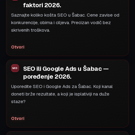
faktori 2026.
Saznajte koliko košta SEO u Šabac. Cene zavise od
konkurencije, obima i ciljeva. Precizan vodič bez
skrivenih troškova.
Otvori
SEO ili Google Ads u Šabac —
poređenje 2026.
Uporedite SEO i Google Ads za Šabac. Koji kanal
doneti brže rezultate, a koji je isplativiji na duže
staze?
Otvori