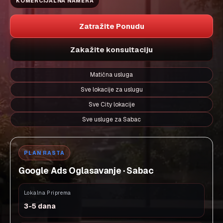
KOMERCIJALNA NAMERA
Zatražite Ponudu
Zakažite konsultaciju
Matična usluga
Sve lokacije za uslugu
Sve City lokacije
Sve usluge za Sabac
PLAN RASTA
Google Ads Oglasavanje · Sabac
Lokalna Priprema
3-5 dana