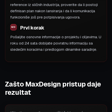
reference iz sličnih industrija, proverite da li postoji
definisan plan nakon lansiranja i da li komunikacija
funkcioniše još pre potpisivanja ugovora.
Prvi korak
Pošaljite osnovne informacije o projektu i ciljevima. U
roku od 24 sata dobijate povratnu informaciju sa
sledećim koracima i predlogom dinamike saradnje.
Zašto MaxDesign pristup daje
rezultat