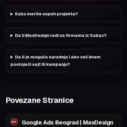
Kako merite uspeh projekta?
Da li MaxDesign radi sa firmama iz Sabac?
Da li je moguća saradnja i ako već imam
postojeći sajt ili kampanju?
Povezane Stranice
Google Ads Beograd | MaxDesign