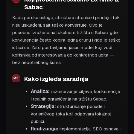
Sabac
Kada poruka usluge, struktura stranice i prodajni tok
nisu usklađeni, sajt teško konvertuje. Ovo je
posebno izraženo na lokalnom tržištu u Sabac, gde
konkurencija često kopira jedna drugu i gde je teško
istaci se. Zato postavljamo jasan model koji vodi
korisnika od interesovanja do konkretnog upita —
bez nepotrebnog šuma.
Kako izgleda saradnja
Analiza:
razumevanje ciljeva, konkurencije
i realnih ograničenja na tržištu Sabac.
Strategija:
strukturisanje ponude i
korisničkog toka koji odgovara lokalnoj
publici.
Realizacija:
implementacija, SEO osnova i