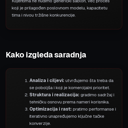
Klijentima ne nudimo generički šablon, već proces
koji je prilagođen poslovnom modelu, kapacitetu
tima i nivou tržišne konkurencije.
Kako izgleda saradnja
Analiza i ciljevi:
utvrđujemo šta treba da
se poboljša i koji je komercijalni prioritet.
Struktura i realizacija:
gradimo sadržaj i
tehničku osnovu prema nameri korisnika.
Optimizacija i rast:
pratimo performanse i
iterativno unapređujemo ključne tačke
konverzije.