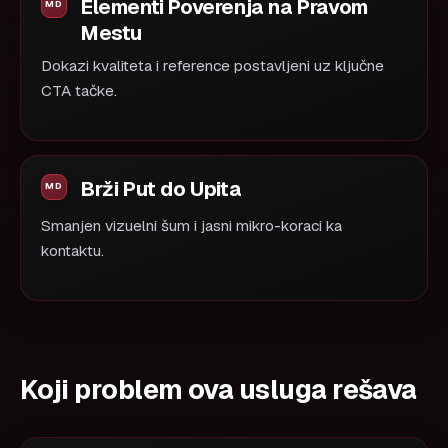
Elementi Poverenja na Pravom
Mestu
Dokazi kvaliteta i reference postavljeni uz ključne
CTA tačke.
Brži Put do Upita
Smanjen vizuelni šum i jasni mikro-koraci ka
kontaktu.
Koji problem ova usluga rešava