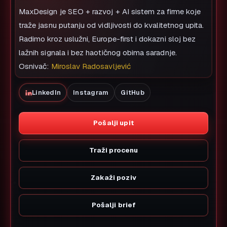
MaxDesign je SEO + razvoj + AI sistem za firme koje
traže jasnu putanju od vidljivosti do kvalitetnog upita.
Radimo kroz uslužni, Europe-first i dokazni sloj bez
lažnih signala i bez haotičnog obima saradnje.
Osnivač:
Miroslav Radosavljević
LinkedIn
Instagram
GitHub
Pošalji upit
Traži procenu
Zakaži poziv
Pošalji brief