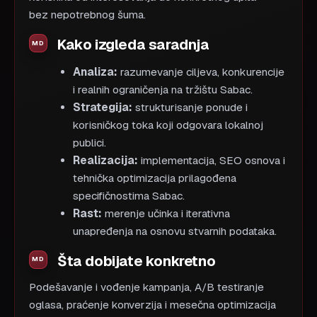
bez nepotrebnog šuma.
Kako izgleda saradnja
Analiza:
razumevanje ciljeva, konkurencije
i realnih ograničenja na tržištu Sabac.
Strategija:
strukturisanje ponude i
korisničkog toka koji odgovara lokalnoj
publici.
Realizacija:
implementacija, SEO osnova i
tehnička optimizacija prilagođena
specifičnostima Sabac.
Rast:
merenje učinka i iterativna
unapređenja na osnovu stvarnih podataka.
Šta dobijate konkretno
Podešavanje i vođenje kampanja, A/B testiranje
oglasa, praćenje konverzija i mesečna optimizacija