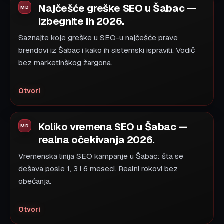
Najčešće greške SEO u Šabac —
izbegnite ih 2026.
Saznajte koje greške u SEO-u najčešće prave
brendovi iz Šabac i kako ih sistemski ispraviti. Vodič
bez marketinškog žargona.
Otvori
Koliko vremena SEO u Šabac —
realna očekivanja 2026.
Vremenska linija SEO kampanje u Šabac: šta se
dešava posle 1, 3 i 6 meseci. Realni rokovi bez
obećanja.
Otvori