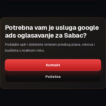
Potrebna vam je usluga google
ads oglasavanje za Sabac?
Pošaljite upit i dobićete smislen predlog plana, rokova i
budžeta u kratkom roku.
Kontakt
Početna