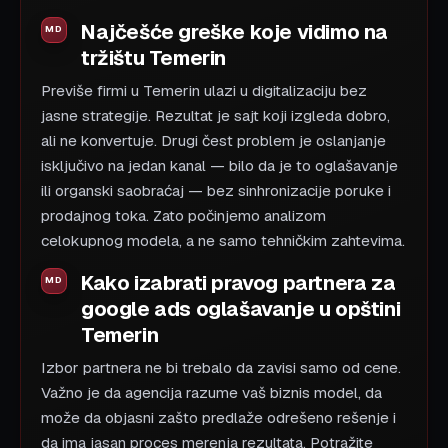
Najčešće greške koje vidimo na
tržištu Temerin
Previše firmi u Temerin ulazi u digitalizaciju bez
jasne strategije. Rezultat je sajt koji izgleda dobro,
ali ne konvertuje. Drugi čest problem je oslanjanje
isključivo na jedan kanal — bilo da je to oglašavanje
ili organski saobraćaj — bez sinhronizacije poruke i
prodajnog toka. Zato počinjemo analizom
celokupnog modela, a ne samo tehničkim zahtevima.
Kako izabrati pravog partnera za
google ads oglašavanje u opštini
Temerin
Izbor partnera ne bi trebalo da zavisi samo od cene.
Važno je da agencija razume vaš biznis model, da
može da objasni zašto predlaže odrešeno rešenje i
da ima jasan proces merenja rezultata. Potražite