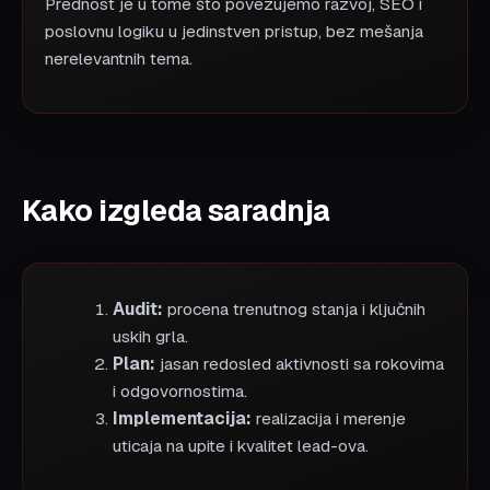
Prednost je u tome što povezujemo razvoj, SEO i
poslovnu logiku u jedinstven pristup, bez mešanja
nerelevantnih tema.
Kako izgleda saradnja
Audit:
procena trenutnog stanja i ključnih
uskih grla.
Plan:
jasan redosled aktivnosti sa rokovima
i odgovornostima.
Implementacija:
realizacija i merenje
uticaja na upite i kvalitet lead-ova.