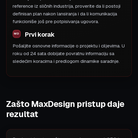
reference iz sličnih industrija, proverite da li postoji
definisan plan nakon lansiranja i da li komunikacija
funkcioniše još pre potpisivanja ugovora.
Prvi korak
Pošaljite osnovne informacije o projektu i ciljevima. U
roku od 24 sata dobijate povratnu informaciju sa
sledećim koracima i predlogom dinamike saradnje.
Zašto MaxDesign pristup daje
rezultat