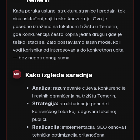
Temerin
Kada poruka usluge, struktura stranice i prodajni tok
nisu usklađeni, sajt teško konvertuje. Ovo je
posebno izraženo na lokalnom tržištu u Temerin,
gde konkurencija često kopira jedna drugu i gde je
teško istaci se. Zato postavljamo jasan model koji
vodi korisnika od interesovanja do konkretnog upita
— bez nepotrebnog šuma.
Kako izgleda saradnja
Analiza:
razumevanje ciljeva, konkurencije
i realnih ograničenja na tržištu Temerin.
Strategija:
strukturisanje ponude i
korisničkog toka koji odgovara lokalnoj
publici.
Realizacija:
implementacija, SEO osnova i
tehnička optimizacija prilagođena