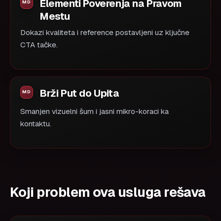
Elementi Poverenja na Pravom
Mestu
Dokazi kvaliteta i reference postavljeni uz ključne
CTA tačke.
Brži Put do Upita
Smanjen vizuelni šum i jasni mikro-koraci ka
kontaktu.
Koji problem ova usluga rešava