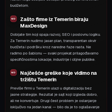
budžetom.
Zašto firme iz Temerin biraju
MaxDesign
Dobijate tim koji spaja razvoj, SEO i poslovnu logiku.
Za Temerin nudimo jasan plan, transparentan okvir
budžeta i podršku kroz naredne faze rasta. Ne
radimo po šablonu — svaki projekat prilagođavamo
specifičnostima lokacije, industrije i ciljne publike.
Najčešće greške koje vidimo na
tržištu Temerin
Previše firmi u Temerin ulazi u digitalizaciju bez
jasne strategije. Rezultat je sajt koji izgleda dobro,
ali ne konvertuje. Drugi čest problem je oslanjanje
isključivo na jedan kanal — bilo da je to oglašavanje