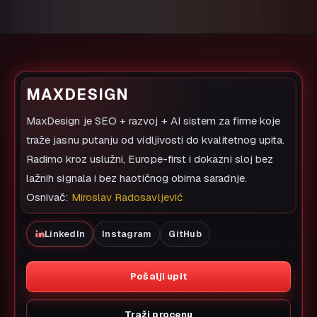
MAXDESIGN
MaxDesign je SEO + razvoj + AI sistem za firme koje
traže jasnu putanju od vidljivosti do kvalitetnog upita.
Radimo kroz uslužni, Europe-first i dokazni sloj bez
lažnih signala i bez haotičnog obima saradnje.
Osnivač:
Miroslav Radosavljević
LinkedIn
Instagram
GitHub
Pošalji upit
Traži procenu