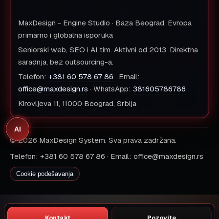
MaxDesign - Engine Studio · Baza Beograd, Evropa
primarno i globalna isporuka
Seniorski web, SEO i AI tim. Aktivni od 2013. Direktna
saradnja, bez outsourcing-a.
Telefon:
+381 60 578 67 86
· Email:
office@maxdesign.rs
· WhatsApp:
381605786786
Kirovljeva 11, 11000 Beograd, Srbija
AI
© 2026 MaxDesign System. Sva prava zadržana.
Telefon: +381 60 578 67 86 · Email: office@maxdesign.rs
Cookie podešavanja
Kontakt
Pozovite