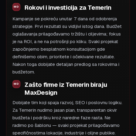
Rokovi i investicija za Temerin
Kampanje se pokreću unutar 7 dana od odobrenja
strategije. Prvi rezultati su vidljivi istog dana. Budžet
oglašavanja prilagođavamo tržištu i ciljevima; fokus
je na ROI, a ne na potrošnji po kliku. Svaki projekat
započinjemo besplatnom konsultacijom gde
definišemo obim, prioritete i očekivane rezultate.
Nakon toga dobijate detaljan predlog sa rokovima i
budžetom.
Zašto firme iz Temerin biraju
MaxDesign
Dobijate tim koji spaja razvoj, SEO i poslovnu logiku.
Za Temerin nudimo jasan plan, transparentan okvir
budžeta i podršku kroz naredne faze rasta. Ne
radimo po šablonu — svaki projekat prilagođavamo
specifičnostima lokacije, industrije i ciljne publike.