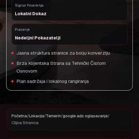
Signal Poverenja
Lokalni Dokaz
Praćenje
Nedeljni Pokazatelji
Jasna struktura stranice za bolju konverziju
Brza Klijentska Strana sa Tehnički Čistom
Osnovom
Plan sadržaja i lokalnog rangiranja
Početna
/
Lokacije
/
Temerin
/
google ads oglasavanje
/
Ciljna Stranica