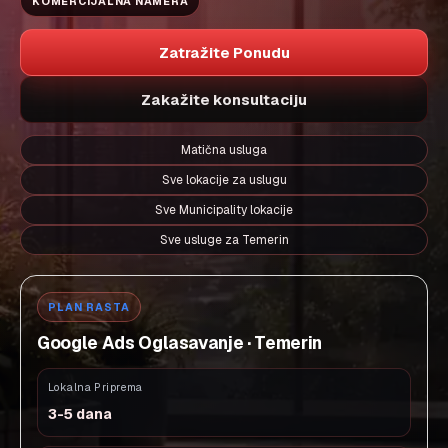
KOMERCIJALNA NAMERA
Zatražite Ponudu
Zakažite konsultaciju
Matična usluga
Sve lokacije za uslugu
Sve Municipality lokacije
Sve usluge za Temerin
PLAN RASTA
Google Ads Oglasavanje · Temerin
Lokalna Priprema
3-5 dana