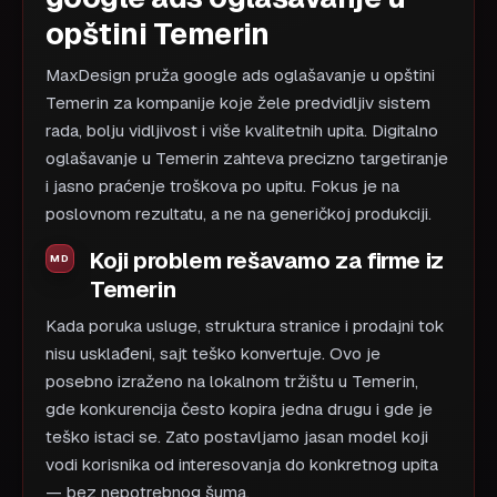
opštini Temerin
MaxDesign pruža google ads oglašavanje u opštini
Temerin za kompanije koje žele predvidljiv sistem
rada, bolju vidljivost i više kvalitetnih upita. Digitalno
oglašavanje u Temerin zahteva precizno targetiranje
i jasno praćenje troškova po upitu. Fokus je na
poslovnom rezultatu, a ne na generičkoj produkciji.
Koji problem rešavamo za firme iz
Temerin
Kada poruka usluge, struktura stranice i prodajni tok
nisu usklađeni, sajt teško konvertuje. Ovo je
posebno izraženo na lokalnom tržištu u Temerin,
gde konkurencija često kopira jedna drugu i gde je
teško istaci se. Zato postavljamo jasan model koji
vodi korisnika od interesovanja do konkretnog upita
— bez nepotrebnog šuma.