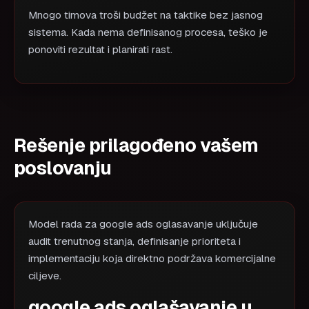
Mnogo timova troši budžet na taktike bez jasnog
sistema. Kada nema definisanog procesa, teško je
ponoviti rezultat i planirati rast.
Rešenje prilagođeno vašem
poslovanju
Model rada za google ads oglasavanje uključuje
audit trenutnog stanja, definisanje prioriteta i
implementaciju koja direktno podržava komercijalne
ciljeve.
google ads oglašavanje u