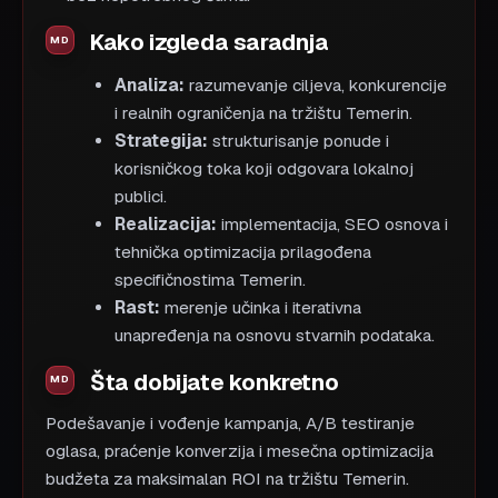
Kako izgleda saradnja
Analiza:
razumevanje ciljeva, konkurencije
i realnih ograničenja na tržištu Temerin.
Strategija:
strukturisanje ponude i
korisničkog toka koji odgovara lokalnoj
publici.
Realizacija:
implementacija, SEO osnova i
tehnička optimizacija prilagođena
specifičnostima Temerin.
Rast:
merenje učinka i iterativna
unapređenja na osnovu stvarnih podataka.
Šta dobijate konkretno
Podešavanje i vođenje kampanja, A/B testiranje
oglasa, praćenje konverzija i mesečna optimizacija
budžeta za maksimalan ROI na tržištu Temerin.