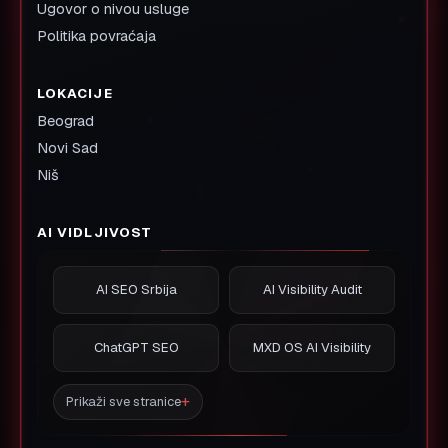
Ugovor o nivou usluge
Politika povraćaja
LOKACIJE
Beograd
Novi Sad
Niš
AI VIDLJIVOST
AI SEO Srbija
AI Visibility Audit
ChatGPT SEO
MXD OS AI Visibility
Prikaži sve stranice