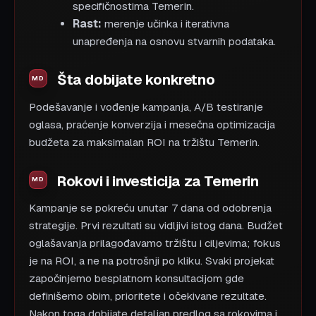
specifičnostima Temerin.
Rast:
merenje učinka i iterativna
unapređenja na osnovu stvarnih podataka.
Šta dobijate konkretno
Podešavanje i vođenje kampanja, A/B testiranje
oglasa, praćenje konverzija i mesečna optimizacija
budžeta za maksimalan ROI na tržištu Temerin.
Rokovi i investicija za Temerin
Kampanje se pokreću unutar 7 dana od odobrenja
strategije. Prvi rezultati su vidljivi istog dana. Budžet
oglašavanja prilagođavamo tržištu i ciljevima; fokus
je na ROI, a ne na potrošnji po kliku. Svaki projekat
započinjemo besplatnom konsultacijom gde
definišemo obim, prioritete i očekivane rezultate.
Nakon toga dobijate detaljan predlog sa rokovima i