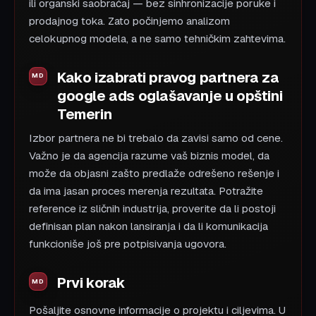
ili organski saobraćaj — bez sinhronizacije poruke i
prodajnog toka. Zato počinjemo analizom
celokupnog modela, a ne samo tehničkim zahtevima.
Kako izabrati pravog partnera za
google ads oglašavanje u opštini
Temerin
Izbor partnera ne bi trebalo da zavisi samo od cene.
Važno je da agencija razume vaš biznis model, da
može da objasni zašto predlaže odrešeno rešenje i
da ima jasan proces merenja rezultata. Potražite
reference iz sličnih industrija, proverite da li postoji
definisan plan nakon lansiranja i da li komunikacija
funkcioniše još pre potpisivanja ugovora.
Prvi korak
Pošaljite osnovne informacije o projektu i ciljevima. U