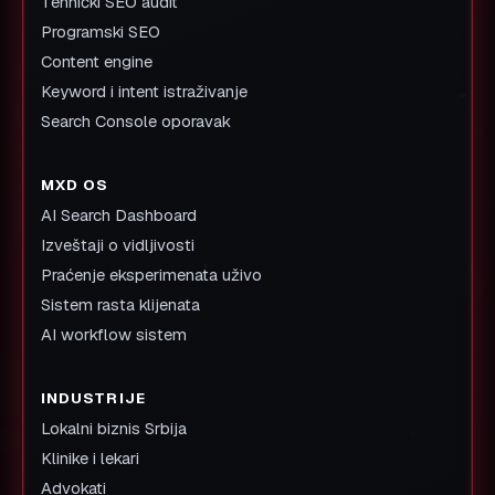
Tehnički SEO audit
Programski SEO
Content engine
Keyword i intent istraživanje
Search Console oporavak
MXD OS
AI Search Dashboard
Izveštaji o vidljivosti
Praćenje eksperimenata uživo
Sistem rasta klijenata
AI workflow sistem
INDUSTRIJE
Lokalni biznis Srbija
Klinike i lekari
Advokati