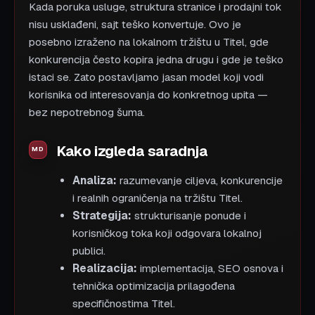
Kada poruka usluge, struktura stranice i prodajni tok
nisu usklađeni, sajt teško konvertuje. Ovo je
posebno izraženo na lokalnom tržištu u Titel, gde
konkurencija često kopira jedna drugu i gde je teško
istaci se. Zato postavljamo jasan model koji vodi
korisnika od interesovanja do konkretnog upita —
bez nepotrebnog šuma.
Kako izgleda saradnja
Analiza:
razumevanje ciljeva, konkurencije
i realnih ograničenja na tržištu Titel.
Strategija:
strukturisanje ponude i
korisničkog toka koji odgovara lokalnoj
publici.
Realizacija:
implementacija, SEO osnova i
tehnička optimizacija prilagođena
specifičnostima Titel.