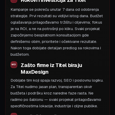
Kampanje se pokreću unutar 7 dana od odobrenja
strategije. Prvi rezultati su vidljivi istog dana. Budžet
oglašavanja prilagođavamo tržištu i ciljevima; fokus
je na ROI, a ne na potrošnji po kliku. Svaki projekat
započinjemo besplatnom konsultacijom gde
definišemo obim, prioritete i očekivane rezultate.
Nakon toga dobijate detaljan predlog sa rokovima i
budžetom.
Zašto firme iz Titel biraju
MaxDesign
Dobijate tim koji spaja razvoj, SEO i poslovnu logiku.
Za Titel nudimo jasan plan, transparentan okvir
budžeta i podršku kroz naredne faze rasta. Ne
radimo po šablonu — svaki projekat prilagođavamo
specifičnostima lokacije, industrije i ciljne publike.