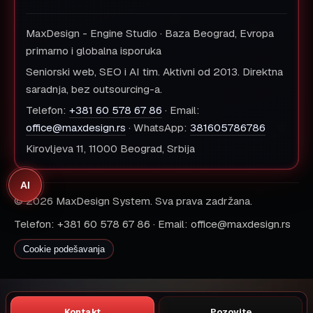
MaxDesign - Engine Studio · Baza Beograd, Evropa
primarno i globalna isporuka
Seniorski web, SEO i AI tim. Aktivni od 2013. Direktna
saradnja, bez outsourcing-a.
Telefon:
+381 60 578 67 86
· Email:
office@maxdesign.rs
· WhatsApp:
381605786786
Kirovljeva 11, 11000 Beograd, Srbija
AI
© 2026 MaxDesign System. Sva prava zadržana.
Telefon: +381 60 578 67 86 · Email: office@maxdesign.rs
Cookie podešavanja
Kontakt
Pozovite