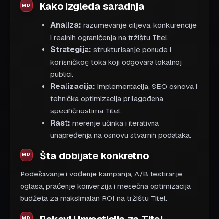
Kako izgleda saradnja
Analiza:
razumevanje ciljeva, konkurencije
i realnih ograničenja na tržištu Titel.
Strategija:
strukturisanje ponude i
korisničkog toka koji odgovara lokalnoj
publici.
Realizacija:
implementacija, SEO osnova i
tehnička optimizacija prilagođena
specifičnostima Titel.
Rast:
merenje učinka i iterativna
unapređenja na osnovu stvarnih podataka.
Šta dobijate konkretno
Podešavanje i vođenje kampanja, A/B testiranje
oglasa, praćenje konverzija i mesečna optimizacija
budžeta za maksimalan ROI na tržištu Titel.
Rokovi i investicija za Titel