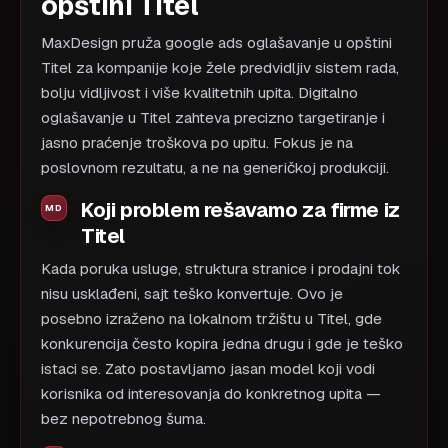
opštini Titel
MaxDesign pruža google ads oglašavanje u opštini
Titel za kompanije koje žele predvidljiv sistem rada,
bolju vidljivost i više kvalitetnih upita. Digitalno
oglašavanje u Titel zahteva precizno targetiranje i
jasno praćenje troškova po upitu. Fokus je na
poslovnom rezultatu, a ne na generičkoj produkciji.
Koji problem rešavamo za firme iz
Titel
Kada poruka usluge, struktura stranice i prodajni tok
nisu usklađeni, sajt teško konvertuje. Ovo je
posebno izraženo na lokalnom tržištu u Titel, gde
konkurencija često kopira jedna drugu i gde je teško
istaci se. Zato postavljamo jasan model koji vodi
korisnika od interesovanja do konkretnog upita —
bez nepotrebnog šuma.