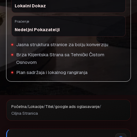
Lokalni Dokaz
Praćenje
Nedeljni Pokazatelji
Jasna struktura stranice za bolju konverziju
Brza Klijentska Strana sa Tehnički Čistom
Osnovom
Plan sadržaja i lokalnog rangiranja
Početna
/
Lokacije
/
Titel
/
google ads oglasavanje
/
Ciljna Stranica