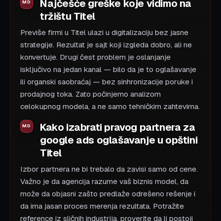
Najčešće greške koje vidimo na
tržištu Titel
Previše firmi u Titel ulazi u digitalizaciju bez jasne
strategije. Rezultat je sajt koji izgleda dobro, ali ne
konvertuje. Drugi čest problem je oslanjanje
isključivo na jedan kanal — bilo da je to oglašavanje
ili organski saobraćaj — bez sinhronizacije poruke i
prodajnog toka. Zato počinjemo analizom
celokupnog modela, a ne samo tehničkim zahtevima.
Kako izabrati pravog partnera za
google ads oglašavanje u opštini
Titel
Izbor partnera ne bi trebalo da zavisi samo od cene.
Važno je da agencija razume vaš biznis model, da
može da objasni zašto predlaže odrešeno rešenje i
da ima jasan proces merenja rezultata. Potražite
reference iz sličnih industrija, proverite da li postoji