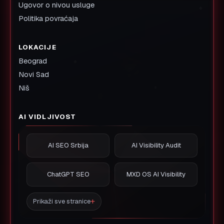
Ugovor o nivou usluge
Politika povraćaja
LOKACIJE
Beograd
Novi Sad
Niš
AI VIDLJIVOST
AI SEO Srbija
AI Visibility Audit
ChatGPT SEO
MXD OS AI Visibility
Prikaži sve stranice