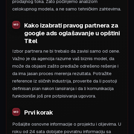
prodajnog toka. Zato počinjemo analizom
celokupnog modela, a ne samo tehničkim zahtevima.
Kako izabrati pravog partnera za
google ads oglašavanje u opštini
Titel
Izbor partnera ne bi trebalo da zavisi samo od cene.
Važno je da agencija razume vaš biznis model, da
može da objasni zašto predlaže odrešeno rešenje i
da ima jasan proces merenja rezultata. Potražite
reference iz sličnih industrija, proverite da li postoji
definisan plan nakon lansiranja i da li komunikacija
funkcioniše još pre potpisivanja ugovora.
Prvi korak
Pošaljite osnovne informacije o projektu i ciljevima. U
roku od 24 sata dobijate povratnu informaciju sa