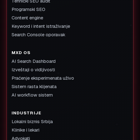
Tehnički SEO audit
Programski SEO
Content engine
Keyword i intent istraživanje
Search Console oporavak
MXD OS
AI Search Dashboard
Izveštaji o vidljivosti
Praćenje eksperimenata uživo
Sistem rasta klijenata
AI workflow sistem
INDUSTRIJE
Lokalni biznis Srbija
Klinike i lekari
Advokati