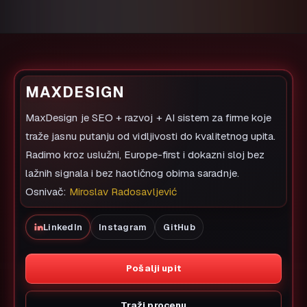
MAXDESIGN
MaxDesign je SEO + razvoj + AI sistem za firme koje
traže jasnu putanju od vidljivosti do kvalitetnog upita.
Radimo kroz uslužni, Europe-first i dokazni sloj bez
lažnih signala i bez haotičnog obima saradnje.
Osnivač:
Miroslav Radosavljević
LinkedIn
Instagram
GitHub
Pošalji upit
Traži procenu