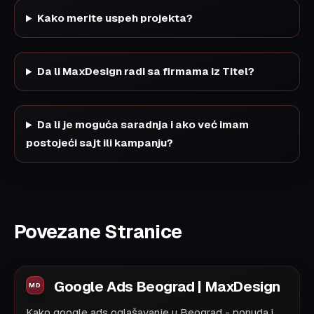
Kako merite uspeh projekta?
Da li MaxDesign radi sa firmama iz Titel?
Da li je moguća saradnja i ako već imam
postojeći sajt ili kampanju?
Povezane Stranice
Google Ads Beograd | MaxDesign
Kako google ads oglašavanje u Beograd - ponuda i