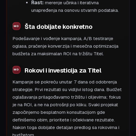
Rast:
merenje učinka i iterativna
unapređenja na osnovu stvarnih podataka.
Šta dobijate konkretno
Podešavanje i vođenje kampanja, A/B testiranje
oglasa, praćenje konverzija i mesečna optimizacija
budžeta za maksimalan ROI na tržištu Titel.
Rokovi i investicija za Titel
Kampanje se pokreću unutar 7 dana od odobrenja
strategije. Prvi rezultati su vidljivi istog dana. Budžet
oglašavanja prilagođavamo tržištu i ciljevima; fokus
je na ROI, a ne na potrošnji po kliku. Svaki projekat
započinjemo besplatnom konsultacijom gde
definišemo obim, prioritete i očekivane rezultate.
Nakon toga dobijate detaljan predlog sa rokovima i
budžetom.