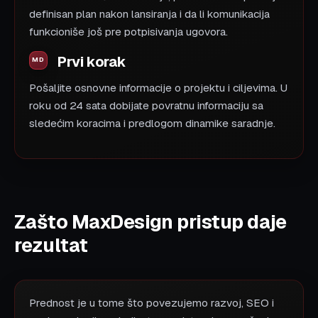
definisan plan nakon lansiranja i da li komunikacija
funkcioniše još pre potpisivanja ugovora.
Prvi korak
Pošaljite osnovne informacije o projektu i ciljevima. U
roku od 24 sata dobijate povratnu informaciju sa
sledećim koracima i predlogom dinamike saradnje.
Zašto MaxDesign pristup daje
rezultat
Prednost je u tome što povezujemo razvoj, SEO i