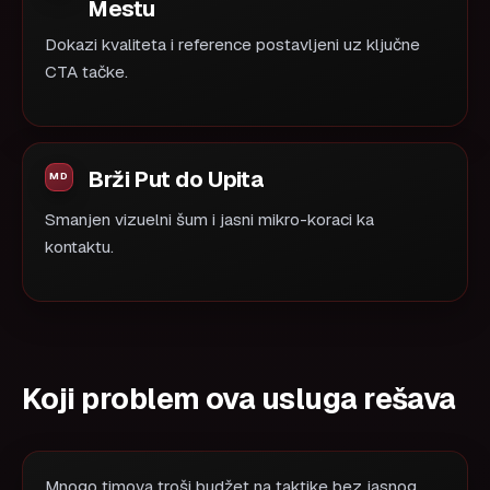
Mestu
Dokazi kvaliteta i reference postavljeni uz ključne
CTA tačke.
Brži Put do Upita
Smanjen vizuelni šum i jasni mikro-koraci ka
kontaktu.
Koji problem ova usluga rešava
Mnogo timova troši budžet na taktike bez jasnog