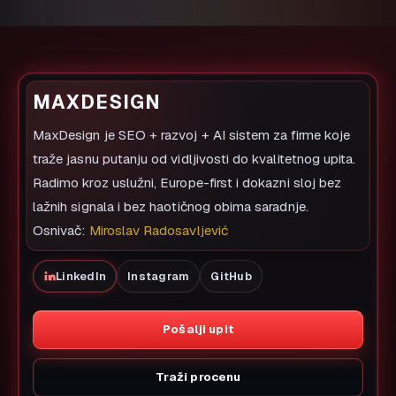
MAXDESIGN
MaxDesign je SEO + razvoj + AI sistem za firme koje
traže jasnu putanju od vidljivosti do kvalitetnog upita.
Radimo kroz uslužni, Europe-first i dokazni sloj bez
lažnih signala i bez haotičnog obima saradnje.
Osnivač:
Miroslav Radosavljević
LinkedIn
Instagram
GitHub
Pošalji upit
Traži procenu