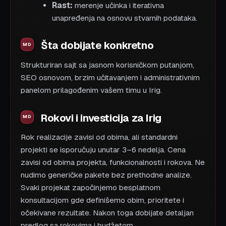
Rast:
merenje učinka i iterativna
unapređenja na osnovu stvarnih podataka.
Šta dobijate konkretno
Strukturiran sajt sa jasnom korisničkom putanjom,
SEO osnovom, brzim učitavanjem i administrativnim
panelom prilagođenim vašem timu u Irig.
Rokovi i investicija za Irig
Rok realizacije zavisi od obima, ali standardni
projekti se isporučuju unutar 3–6 nedelja. Cena
zavisi od obima projekta, funkcionalnosti i rokova. Ne
nudimo generičke pakete bez prethodne analize.
Svaki projekat započinjemo besplatnom
konsultacijom gde definišemo obim, prioritete i
očekivane rezultate. Nakon toga dobijate detaljan
predlog sa rokovima i budžetom.