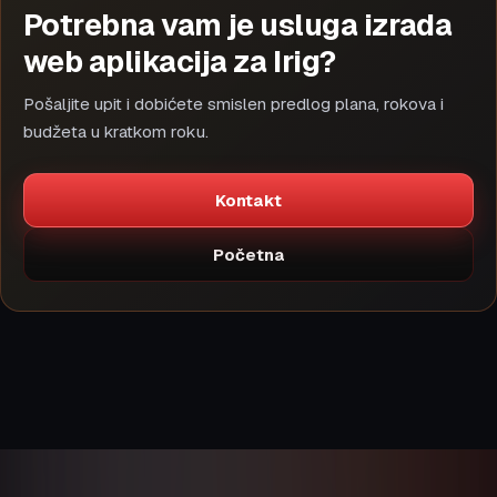
Potrebna vam je usluga izrada
web aplikacija za Irig?
Pošaljite upit i dobićete smislen predlog plana, rokova i
budžeta u kratkom roku.
Kontakt
Početna