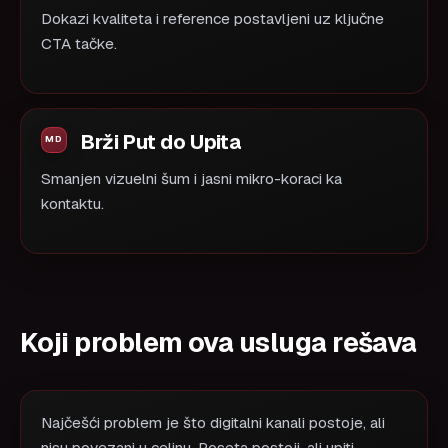
Dokazi kvaliteta i reference postavljeni uz ključne
CTA tačke.
Brži Put do Upita
Smanjen vizuelni šum i jasni mikro-koraci ka
kontaktu.
Koji problem ova usluga rešava
Najčešći problem je što digitalni kanali postoje, ali