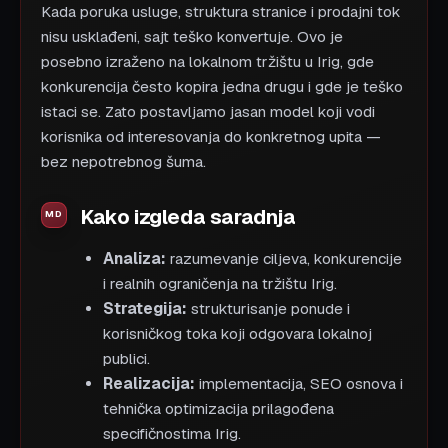
Kada poruka usluge, struktura stranice i prodajni tok
nisu usklađeni, sajt teško konvertuje. Ovo je
posebno izraženo na lokalnom tržištu u Irig, gde
konkurencija često kopira jedna drugu i gde je teško
istaci se. Zato postavljamo jasan model koji vodi
korisnika od interesovanja do konkretnog upita —
bez nepotrebnog šuma.
Kako izgleda saradnja
Analiza:
razumevanje ciljeva, konkurencije
i realnih ograničenja na tržištu Irig.
Strategija:
strukturisanje ponude i
korisničkog toka koji odgovara lokalnoj
publici.
Realizacija:
implementacija, SEO osnova i
tehnička optimizacija prilagođena
specifičnostima Irig.