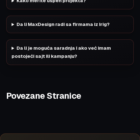
Kako merite uspeh projekta?
Da li MaxDesign radi sa firmama iz Irig?
Da li je moguća saradnja i ako već imam
postojeći sajt ili kampanju?
Povezane Stranice