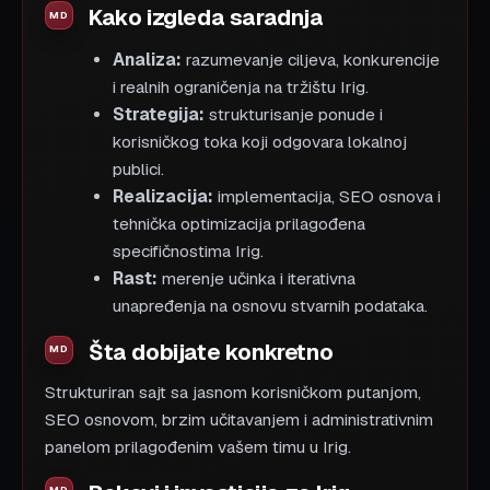
Kako izgleda saradnja
Analiza:
razumevanje ciljeva, konkurencije
i realnih ograničenja na tržištu Irig.
Strategija:
strukturisanje ponude i
korisničkog toka koji odgovara lokalnoj
publici.
Realizacija:
implementacija, SEO osnova i
tehnička optimizacija prilagođena
specifičnostima Irig.
Rast:
merenje učinka i iterativna
unapređenja na osnovu stvarnih podataka.
Šta dobijate konkretno
Strukturiran sajt sa jasnom korisničkom putanjom,
SEO osnovom, brzim učitavanjem i administrativnim
panelom prilagođenim vašem timu u Irig.