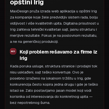
opštini Irig
MaxDesign pruža izrada web aplikacija u opštini Irig
za kompanije koje žele predvidljiv sistem rada, bolju
vidljivost i više kvalitetnih upita. Digitalna prisutnost u
Irig zahteva tehnički kvalitetan sajt, jasnu strukturu i
merljive rezultate. Fokus je na poslovnom rezultatu,
a ne na generičkoj produkciji.
Koji problem rešavamo za firme iz
Irig
Kada poruka usluge, struktura stranice i prodajni tok
nisu usklađeni, sajt teško konvertuje. Ovo je
posebno izraženo na lokalnom tržištu u Irig, gde
konkurencija često kopira jedna drugu i gde je teško
istaci se. Zato postavljamo jasan model koji vodi
korisnika od interesovanja do konkretnog upita —
bez nepotrebnog šuma.