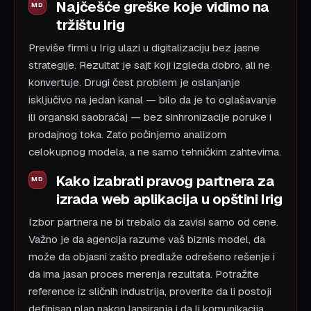
Najčešće greške koje vidimo na
tržištu Irig
Previše firmi u Irig ulazi u digitalizaciju bez jasne
strategije. Rezultat je sajt koji izgleda dobro, ali ne
konvertuje. Drugi čest problem je oslanjanje
isključivo na jedan kanal — bilo da je to oglašavanje
ili organski saobraćaj — bez sinhronizacije poruke i
prodajnog toka. Zato počinjemo analizom
celokupnog modela, a ne samo tehničkim zahtevima.
Kako izabrati pravog partnera za
izrada web aplikacija u opštini Irig
Izbor partnera ne bi trebalo da zavisi samo od cene.
Važno je da agencija razume vaš biznis model, da
može da objasni zašto predlaže odrešeno rešenje i
da ima jasan proces merenja rezultata. Potražite
reference iz sličnih industrija, proverite da li postoji
definisan plan nakon lansiranja i da li komunikacija