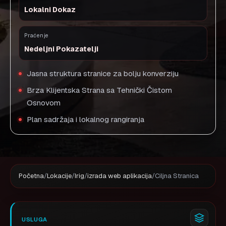
Lokalni Dokaz
Praćenje
Nedeljni Pokazatelji
Jasna struktura stranice za bolju konverziju
Brza Klijentska Strana sa Tehnički Čistom
Osnovom
Plan sadržaja i lokalnog rangiranja
Početna
/
Lokacije
/
Irig
/
izrada web aplikacija
/
Ciljna Stranica
USLUGA