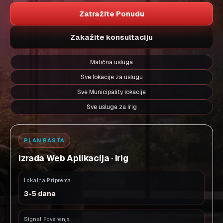
Zatražite Ponudu
Zakažite konsultaciju
Matična usluga
Sve lokacije za uslugu
Sve Municipality lokacije
Sve usluge za Irig
PLAN RASTA
Izrada Web Aplikacija · Irig
Lokalna Priprema
3-5 dana
Signal Poverenja