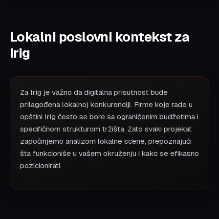
Lokalni poslovni kontekst za
Irig
Za Irig je važno da digitalna prisutnost bude
prilagođena lokalnoj konkurenciji. Firme koje rade u
opštini Irig često se bore sa ograničenim budžetima i
specifičnom strukturom tržišta. Zato svaki projekat
započinjemo analizom lokalne scene, prepoznajući
šta funkcioniše u vašem okruženju i kako se efikasno
pozicionirati.