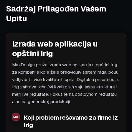
Sadržaj Prilagođen Vašem
Upitu
izrada web aplikacija u
opštini Irig
MaxDesign pruža izrada web aplikacija u opštini Irig
za kompanije koje žele predvidljiv sistem rada, bolju
vidljivost i više kvalitetnih upita. Digitalna prisutnost u
Irig zahteva tehnički kvalitetan sajt, jasnu strukturu i
merljive rezultate. Fokus je na poslovnom rezultatu,
a ne na generičkoj produkciji.
Koji problem rešavamo za firme iz
Irig