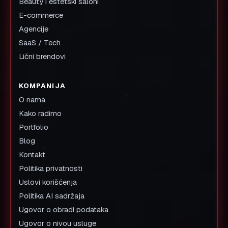
Beauty i estetski saloni
E-commerce
Agencije
SaaS / Tech
Lični brendovi
KOMPANIJA
O nama
Kako radimo
Portfolio
Blog
Kontakt
Politika privatnosti
Uslovi korišćenja
Politika AI sadržaja
Ugovor o obradi podataka
Ugovor o nivou usluge