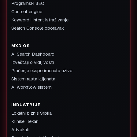
Programski SEO
Content engine
Keyword i intent istraživanje
Search Console oporavak
MXD OS
AI Search Dashboard
Izveštaji o vidljivosti
Praćenje eksperimenata uživo
Sistem rasta klijenata
AI workflow sistem
INDUSTRIJE
Lokalni biznis Srbija
Klinike i lekari
Advokati