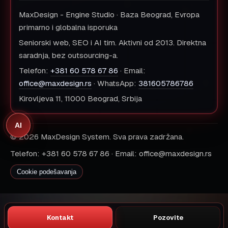
MaxDesign - Engine Studio · Baza Beograd, Evropa
primarno i globalna isporuka
Seniorski web, SEO i AI tim. Aktivni od 2013. Direktna
saradnja, bez outsourcing-a.
Telefon:
+381 60 578 67 86
· Email:
office@maxdesign.rs
· WhatsApp:
381605786786
Kirovljeva 11, 11000 Beograd, Srbija
AI
© 2026 MaxDesign System. Sva prava zadržana.
Telefon: +381 60 578 67 86 · Email: office@maxdesign.rs
Cookie podešavanja
Kontakt
Pozovite