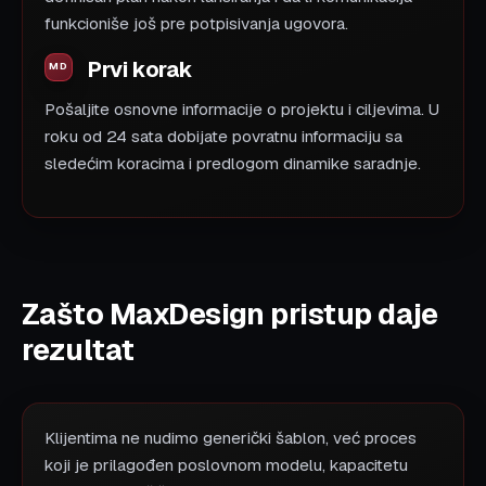
funkcioniše još pre potpisivanja ugovora.
Prvi korak
Pošaljite osnovne informacije o projektu i ciljevima. U
roku od 24 sata dobijate povratnu informaciju sa
sledećim koracima i predlogom dinamike saradnje.
Zašto MaxDesign pristup daje
rezultat
Klijentima ne nudimo generički šablon, već proces
koji je prilagođen poslovnom modelu, kapacitetu