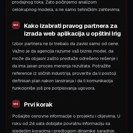
prodajnog toka. Zato počinjemo analizom
celokupnog modela, a ne samo tehničkim zahtevima.
Kako izabrati pravog partnera za
izrada web aplikacija u opštini Irig
Izbor partnera ne bi trebalo da zavisi samo od cene.
Važno je da agencija razume vaš biznis model, da
može da objasni zašto predlaže odrešeno rešenje i
da ima jasan proces merenja rezultata. Potražite
reference iz sličnih industrija, proverite da li postoji
definisan plan nakon lansiranja i da li komunikacija
funkcioniše još pre potpisivanja ugovora.
Prvi korak
Pošaljite osnovne informacije o projektu i ciljevima. U
roku od 24 sata dobijate povratnu informaciju sa
sledećim koracima i predlogom dinamike saradnje.