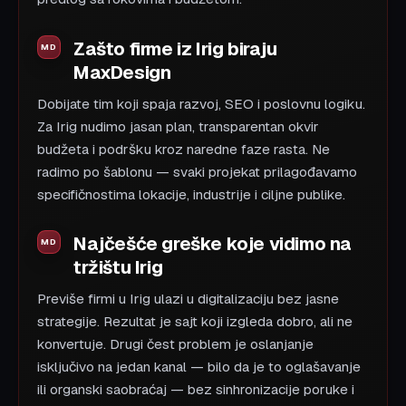
Zašto firme iz Irig biraju
MaxDesign
Dobijate tim koji spaja razvoj, SEO i poslovnu logiku.
Za Irig nudimo jasan plan, transparentan okvir
budžeta i podršku kroz naredne faze rasta. Ne
radimo po šablonu — svaki projekat prilagođavamo
specifičnostima lokacije, industrije i ciljne publike.
Najčešće greške koje vidimo na
tržištu Irig
Previše firmi u Irig ulazi u digitalizaciju bez jasne
strategije. Rezultat je sajt koji izgleda dobro, ali ne
konvertuje. Drugi čest problem je oslanjanje
isključivo na jedan kanal — bilo da je to oglašavanje
ili organski saobraćaj — bez sinhronizacije poruke i