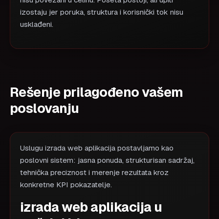
nisu povezani u celinu. Poseta postoji, ali upiti
izostaju jer poruka, struktura i korisnički tok nisu
usklađeni.
Rešenje prilagođeno vašem
poslovanju
Uslugu izrada web aplikacija postavljamo kao
poslovni sistem: jasna ponuda, strukturisan sadržaj,
tehnička preciznost i merenje rezultata kroz
konkretne KPI pokazatelje.
izrada web aplikacija u