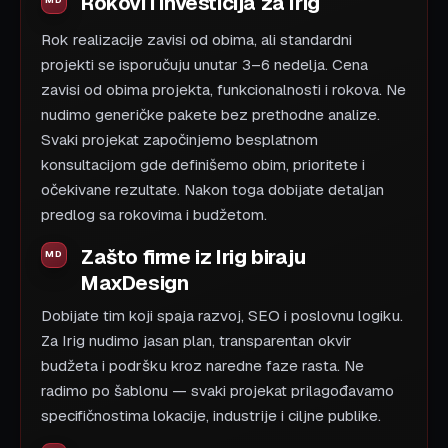
Rokovi i investicija za Irig
Rok realizacije zavisi od obima, ali standardni
projekti se isporučuju unutar 3–6 nedelja. Cena
zavisi od obima projekta, funkcionalnosti i rokova. Ne
nudimo generičke pakete bez prethodne analize.
Svaki projekat započinjemo besplatnom
konsultacijom gde definišemo obim, prioritete i
očekivane rezultate. Nakon toga dobijate detaljan
predlog sa rokovima i budžetom.
Zašto firme iz Irig biraju
MaxDesign
Dobijate tim koji spaja razvoj, SEO i poslovnu logiku.
Za Irig nudimo jasan plan, transparentan okvir
budžeta i podršku kroz naredne faze rasta. Ne
radimo po šablonu — svaki projekat prilagođavamo
specifičnostima lokacije, industrije i ciljne publike.