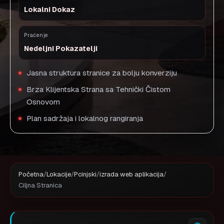
Lokalni Dokaz
Praćenje
Nedeljni Pokazatelji
Jasna struktura stranice za bolju konverziju
Brza Klijentska Strana sa Tehnički Čistom
Osnovom
Plan sadržaja i lokalnog rangiranja
Početna
/
Lokacije
/
Pcinjski
/
izrada web aplikacija
/
Ciljna Stranica