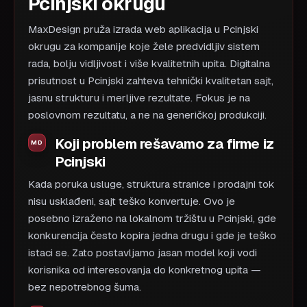
Pcinjski okrugu
MaxDesign pruža izrada web aplikacija u Pcinjski
okrugu za kompanije koje žele predvidljiv sistem
rada, bolju vidljivost i više kvalitetnih upita. Digitalna
prisutnost u Pcinjski zahteva tehnički kvalitetan sajt,
jasnu strukturu i merljive rezultate. Fokus je na
poslovnom rezultatu, a ne na generičkoj produkciji.
Koji problem rešavamo za firme iz
Pcinjski
Kada poruka usluge, struktura stranice i prodajni tok
nisu usklađeni, sajt teško konvertuje. Ovo je
posebno izraženo na lokalnom tržištu u Pcinjski, gde
konkurencija često kopira jedna drugu i gde je teško
istaci se. Zato postavljamo jasan model koji vodi
korisnika od interesovanja do konkretnog upita —
bez nepotrebnog šuma.