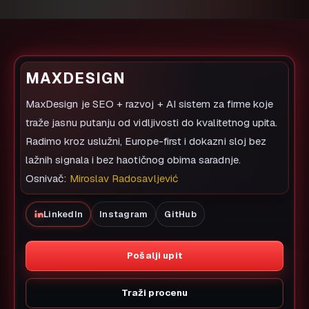
MAXDESIGN
MaxDesign je SEO + razvoj + AI sistem za firme koje
traže jasnu putanju od vidljivosti do kvalitetnog upita.
Radimo kroz uslužni, Europe-first i dokazni sloj bez
lažnih signala i bez haotičnog obima saradnje.
Osnivač:
Miroslav Radosavljević
LinkedIn
Instagram
GitHub
Pošalji upit
Traži procenu