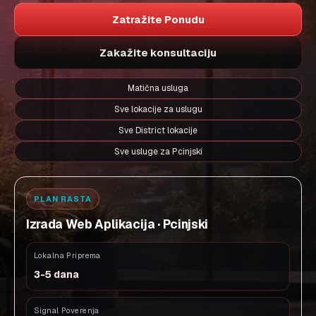
Zatražite Ponudu
Zakažite konsultaciju
Matična usluga
Sve lokacije za uslugu
Sve District lokacije
Sve usluge za Pcinjski
PLAN RASTA
Izrada Web Aplikacija · Pcinjski
Lokalna Priprema
3-5 dana
Signal Poverenja