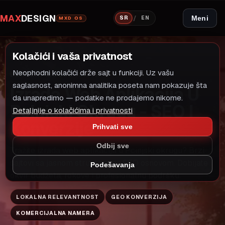
MAX
DESIGN
/
Meni
SR
EN
MXD OS
Kolačići i vaša privatnost
Neophodni kolačići drže sajt u funkciji. Uz vašu
LOKALNI MODEL RASTA
IZRADA WEB APLIKACIJA
saglasnost, anonimna analitika poseta nam pokazuje šta
Izrada Web Aplikacija U
da unapredimo — podatke ne prodajemo nikome.
Pcinjski Okrugu - SEO I
Detaljnije o kolačićima i privatnosti
Konverzije
Prihvati sve
Odbij sve
Tražite izrada web aplikacija u Pcinjski okrugu? Brzi
sajtovi sa jasnom strukturom i SEO osnovom. Dobijate
Podešavanja
okvir budžeta, rokove i profesionalnu podršku.
LOKALNA RELEVANTNOST
GEO KONVERZIJA
KOMERCIJALNA NAMERA