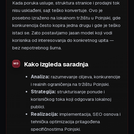
Kada poruka usluge, struktura stranice i prodajni tok
nisu usklađeni, sajt teško konvertuje. Ovo je
posebno izraženo na lokalnom tržištu u Pcinjski, gde
konkurencija često kopira jedna drugu i gde je teško
istaci se. Zato postavljamo jasan model koji vodi
korisnika od interesovanja do konkretnog upita —
bez nepotrebnog šuma.
Kako izgleda saradnja
Analiza:
razumevanje ciljeva, konkurencije
i realnih ograničenja na tržištu Pcinjski.
Strategija:
strukturisanje ponude i
korisničkog toka koji odgovara lokalnoj
publici.
Realizacija:
implementacija, SEO osnova i
tehnička optimizacija prilagođena
specifičnostima Pcinjski.