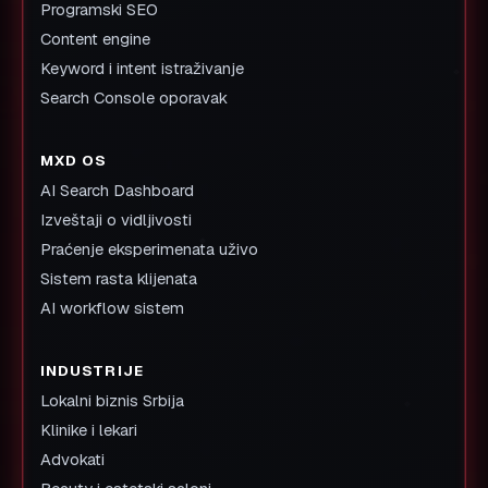
Programski SEO
Content engine
Keyword i intent istraživanje
Search Console oporavak
MXD OS
AI Search Dashboard
Izveštaji o vidljivosti
Praćenje eksperimenata uživo
Sistem rasta klijenata
AI workflow sistem
INDUSTRIJE
Lokalni biznis Srbija
Klinike i lekari
Advokati