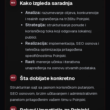
Kako izgleda saradnja
Analiza:
razumevanje ciljeva, konkurencije
i realnih ograničenja na tržištu Pcinjski.
Strategija:
strukturisanje ponude i
korisničkog toka koji odgovara lokalnoj
publici.
Realizacija:
implementacija, SEO osnova i
tehnička optimizacija prilagođena
specifičnostima Pcinjski.
Rast:
merenje učinka i iterativna
unapređenja na osnovu stvarnih podataka.
Šta dobijate konkretno
Strukturiran sajt sa jasnom korisničkom putanjom,
SEO osnovom, brzim učitavanjem i administrativnim
panelom prilagođenim vašem timu u Pcinjski.
Rokovi i investicija za Pcinjski