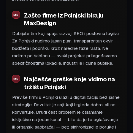
Zašto firme iz Pcinjski biraju
MaxDesign
Dobijate tim koji spaja razvoj, SEO i poslovnu logiku.
Za Pcinjski nudimo jasan plan, transparentan okvir
budžeta i podršku kroz naredne faze rasta. Ne
radimo po šablonu — svaki projekat prilagođavamo
specifičnostima lokacije, industrije i ciljne publike.
Najčešće greške koje vidimo na
tržištu Pcinjski
Previše firmi u Pcinjski ulazi u digitalizaciju bez jasne
strategije. Rezultat je sajt koji izgleda dobro, ali ne
konvertuje. Drugi čest problem je oslanjanje
isključivo na jedan kanal — bilo da je to oglašavanje
ili organski saobraćaj — bez sinhronizacije poruke i