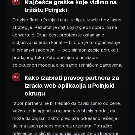
Najčešće greške koje vidimo na
tržištu Pcinjski
Previše firmi u Pcinjski ulazi u digitalizaciju bez jasne
strategije. Rezultat je sajt koji izgleda dobro, ali ne
konvertuje. Drugi čest problem je oslanjanje
isključivo na jedan kanal — bilo da je to oglašavanje
ili organski saobraćaj — bez sinhronizacije poruke i
prodajnog toka. Zato počinjemo analizom
celokupnog modela, a ne samo tehničkim zahtevima.
Kako izabrati pravog partnera za
izrada web aplikacija u Pcinjski
okrugu
Izbor partnera ne bi trebalo da zavisi samo od cene.
Važno je da agencija razume vaš biznis model, da
može da objasni zašto predlaže odrešeno rešenje i
da ima jasan proces merenja rezultata. Potražite
reference iz sličnih industrija, proverite da li postoji