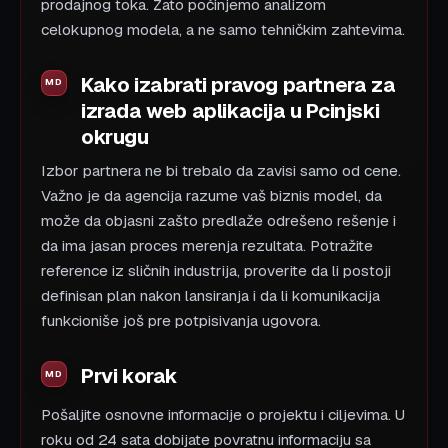
prodajnog toka. Zato počinjemo analizom
celokupnog modela, a ne samo tehničkim zahtevima.
Kako izabrati pravog partnera za
izrada web aplikacija u Pcinjski
okrugu
Izbor partnera ne bi trebalo da zavisi samo od cene.
Važno je da agencija razume vaš biznis model, da
može da objasni zašto predlaže odrešeno rešenje i
da ima jasan proces merenja rezultata. Potražite
reference iz sličnih industrija, proverite da li postoji
definisan plan nakon lansiranja i da li komunikacija
funkcioniše još pre potpisivanja ugovora.
Prvi korak
Pošaljite osnovne informacije o projektu i ciljevima. U
roku od 24 sata dobijate povratnu informaciju sa