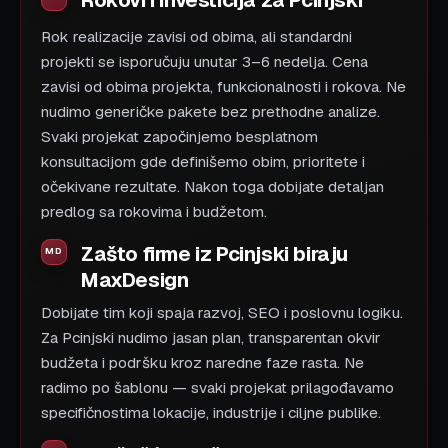
Rok realizacije zavisi od obima, ali standardni
projekti se isporučuju unutar 3–6 nedelja. Cena
zavisi od obima projekta, funkcionalnosti i rokova. Ne
nudimo generičke pakete bez prethodne analize.
Svaki projekat započinjemo besplatnom
konsultacijom gde definišemo obim, prioritete i
očekivane rezultate. Nakon toga dobijate detaljan
predlog sa rokovima i budžetom.
Zašto firme iz Pcinjski biraju
MaxDesign
Dobijate tim koji spaja razvoj, SEO i poslovnu logiku.
Za Pcinjski nudimo jasan plan, transparentan okvir
budžeta i podršku kroz naredne faze rasta. Ne
radimo po šablonu — svaki projekat prilagođavamo
specifičnostima lokacije, industrije i ciljne publike.