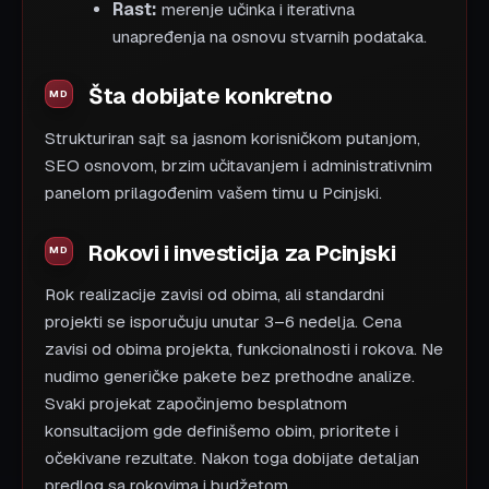
Rast:
merenje učinka i iterativna
unapređenja na osnovu stvarnih podataka.
Šta dobijate konkretno
Strukturiran sajt sa jasnom korisničkom putanjom,
SEO osnovom, brzim učitavanjem i administrativnim
panelom prilagođenim vašem timu u Pcinjski.
Rokovi i investicija za Pcinjski
Rok realizacije zavisi od obima, ali standardni
projekti se isporučuju unutar 3–6 nedelja. Cena
zavisi od obima projekta, funkcionalnosti i rokova. Ne
nudimo generičke pakete bez prethodne analize.
Svaki projekat započinjemo besplatnom
konsultacijom gde definišemo obim, prioritete i
očekivane rezultate. Nakon toga dobijate detaljan
predlog sa rokovima i budžetom.