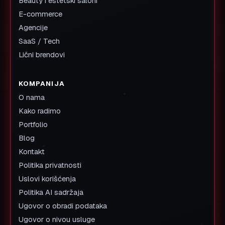
Beauty i estetski saloni
E-commerce
Agencije
SaaS / Tech
Lični brendovi
KOMPANIJA
O nama
Kako radimo
Portfolio
Blog
Kontakt
Politika privatnosti
Uslovi korišćenja
Politika AI sadržaja
Ugovor o obradi podataka
Ugovor o nivou usluge