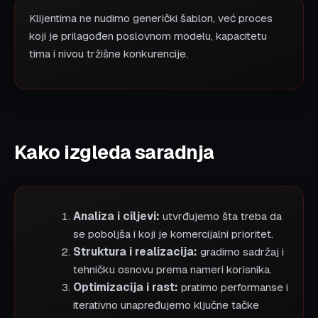
Klijentima ne nudimo generički šablon, već proces
koji je prilagođen poslovnom modelu, kapacitetu
tima i nivou tržišne konkurencije.
Kako izgleda saradnja
Analiza i ciljevi:
utvrđujemo šta treba da
se poboljša i koji je komercijalni prioritet.
Struktura i realizacija:
gradimo sadržaj i
tehničku osnovu prema nameri korisnika.
Optimizacija i rast:
pratimo performanse i
iterativno unapređujemo ključne tačke