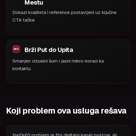
Mestu
Dokazi kvaliteta i reference postavljeni uz ključne
CTA tačke.
Brži Put do Upita
Smanjen vizuelni šum i jasni mikro-koraci ka
kontaktu.
Koji problem ova usluga rešava
Najčešći problem je što digitalni kanali postoje, ali