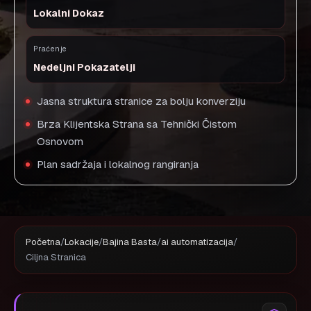
Lokalni Dokaz
Praćenje
Nedeljni Pokazatelji
Jasna struktura stranice za bolju konverziju
Brza Klijentska Strana sa Tehnički Čistom
Osnovom
Plan sadržaja i lokalnog rangiranja
Početna
/
Lokacije
/
Bajina Basta
/
ai automatizacija
/
Ciljna Stranica