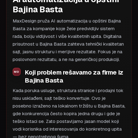
Bajina Basta
MaxDesign pruža AI automatizacija u opštini Bajina
Basta za kompanije koje žele predvidljiv sistem
rada, bolju vidljivost i više kvalitetnih upita. Digitalna
prisutnost u Bajina Basta zahteva tehnički kvalitetan
sajt, jasnu strukturu i merljive rezultate. Fokus je na
poslovnom rezultatu, a ne na generičkoj produkciji.
Koji problem rešavamo za firme iz
Bajina Basta
Kada poruka usluge, struktura stranice i prodajni tok
nisu usklađeni, sajt teško konvertuje. Ovo je
posebno izraženo na lokalnom tržištu u Bajina Basta,
gde konkurencija često kopira jedna drugu i gde je
teško istaci se. Zato postavljamo jasan model koji
vodi korisnika od interesovanja do konkretnog upita
— bez nepotrebnog šuma.