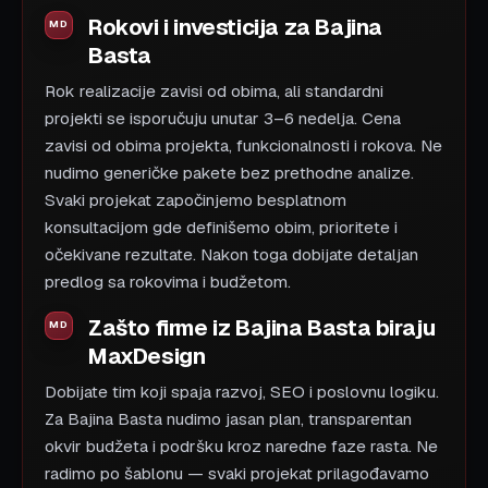
Rokovi i investicija za Bajina
Basta
Rok realizacije zavisi od obima, ali standardni
projekti se isporučuju unutar 3–6 nedelja. Cena
zavisi od obima projekta, funkcionalnosti i rokova. Ne
nudimo generičke pakete bez prethodne analize.
Svaki projekat započinjemo besplatnom
konsultacijom gde definišemo obim, prioritete i
očekivane rezultate. Nakon toga dobijate detaljan
predlog sa rokovima i budžetom.
Zašto firme iz Bajina Basta biraju
MaxDesign
Dobijate tim koji spaja razvoj, SEO i poslovnu logiku.
Za Bajina Basta nudimo jasan plan, transparentan
okvir budžeta i podršku kroz naredne faze rasta. Ne
radimo po šablonu — svaki projekat prilagođavamo