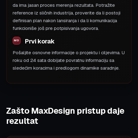
da ima jasan proces merenja rezultata. Potražite
reference iz sličnih industrija, proverite da li postoji
definisan plan nakon lansiranja i da li komunikacija
funkcioniše još pre potpisivanja ugovora.
Prvi korak
Pošaljite osnovne informacije o projektu i ciljevima. U
roku od 24 sata dobijate povratnu informaciju sa
sledećim koracima i predlogom dinamike saradnje.
Zašto MaxDesign pristup daje
rezultat