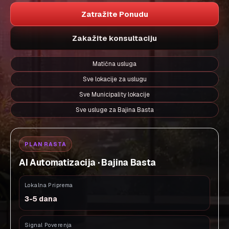
Zatražite Ponudu
Zakažite konsultaciju
Matična usluga
Sve lokacije za uslugu
Sve Municipality lokacije
Sve usluge za Bajina Basta
PLAN RASTA
AI Automatizacija · Bajina Basta
Lokalna Priprema
3-5 dana
Signal Poverenja