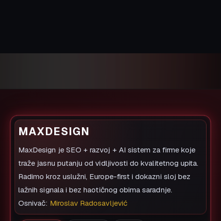
MAXDESIGN
MaxDesign je SEO + razvoj + AI sistem za firme koje
traže jasnu putanju od vidljivosti do kvalitetnog upita.
Radimo kroz uslužni, Europe-first i dokazni sloj bez
lažnih signala i bez haotičnog obima saradnje.
Osnivač:
Miroslav Radosavljević