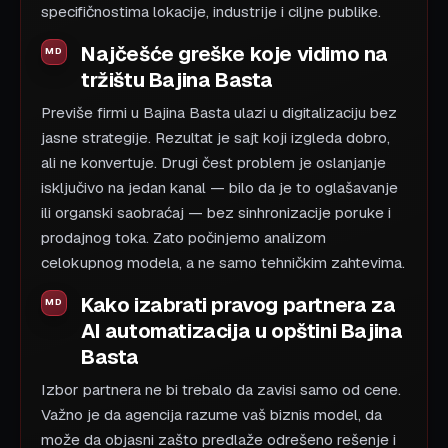
specifičnostima lokacije, industrije i ciljne publike.
Najčešće greške koje vidimo na
tržištu Bajina Basta
Previše firmi u Bajina Basta ulazi u digitalizaciju bez
jasne strategije. Rezultat je sajt koji izgleda dobro,
ali ne konvertuje. Drugi čest problem je oslanjanje
isključivo na jedan kanal — bilo da je to oglašavanje
ili organski saobraćaj — bez sinhronizacije poruke i
prodajnog toka. Zato počinjemo analizom
celokupnog modela, a ne samo tehničkim zahtevima.
Kako izabrati pravog partnera za
AI automatizacija u opštini Bajina
Basta
Izbor partnera ne bi trebalo da zavisi samo od cene.
Važno je da agencija razume vaš biznis model, da
može da objasni zašto predlaže odrešeno rešenje i