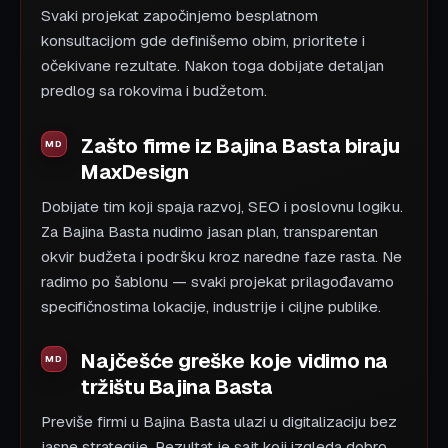
Svaki projekat započinjemo besplatnom
konsultacijom gde definišemo obim, prioritete i
očekivane rezultate. Nakon toga dobijate detaljan
predlog sa rokovima i budžetom.
Zašto firme iz Bajina Basta biraju
MaxDesign
Dobijate tim koji spaja razvoj, SEO i poslovnu logiku.
Za Bajina Basta nudimo jasan plan, transparentan
okvir budžeta i podršku kroz naredne faze rasta. Ne
radimo po šablonu — svaki projekat prilagođavamo
specifičnostima lokacije, industrije i ciljne publike.
Najčešće greške koje vidimo na
tržištu Bajina Basta
Previše firmi u Bajina Basta ulazi u digitalizaciju bez
jasne strategije. Rezultat je sajt koji izgleda dobro,