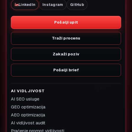
LinkedIn
Instagram
GitHub
Pošalji upit
Traži procenu
Zakaži poziv
Pošalji brief
AI VIDLJIVOST
AI SEO usluge
GEO optimizacija
AEO optimizacija
AI vidljivost audit
Praćenje prompt vidljivosti