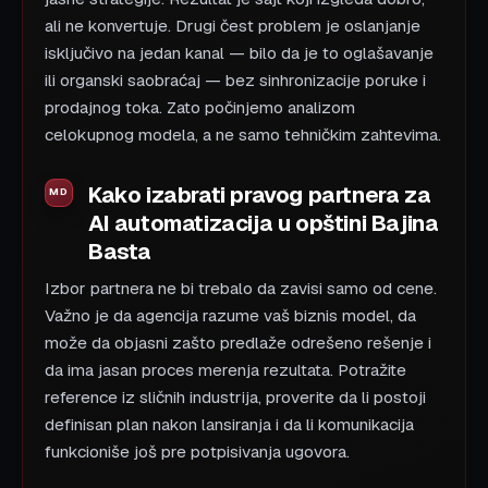
ali ne konvertuje. Drugi čest problem je oslanjanje
isključivo na jedan kanal — bilo da je to oglašavanje
ili organski saobraćaj — bez sinhronizacije poruke i
prodajnog toka. Zato počinjemo analizom
celokupnog modela, a ne samo tehničkim zahtevima.
Kako izabrati pravog partnera za
AI automatizacija u opštini Bajina
Basta
Izbor partnera ne bi trebalo da zavisi samo od cene.
Važno je da agencija razume vaš biznis model, da
može da objasni zašto predlaže odrešeno rešenje i
da ima jasan proces merenja rezultata. Potražite
reference iz sličnih industrija, proverite da li postoji
definisan plan nakon lansiranja i da li komunikacija
funkcioniše još pre potpisivanja ugovora.