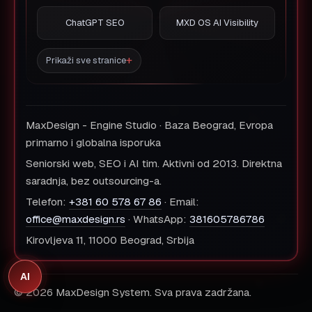
ChatGPT SEO
MXD OS AI Visibility
Prikaži sve stranice
MaxDesign - Engine Studio · Baza Beograd, Evropa
primarno i globalna isporuka
Seniorski web, SEO i AI tim. Aktivni od 2013. Direktna
saradnja, bez outsourcing-a.
Telefon:
+381 60 578 67 86
· Email:
office@maxdesign.rs
· WhatsApp:
381605786786
Kirovljeva 11, 11000 Beograd, Srbija
AI
© 2026 MaxDesign System. Sva prava zadržana.