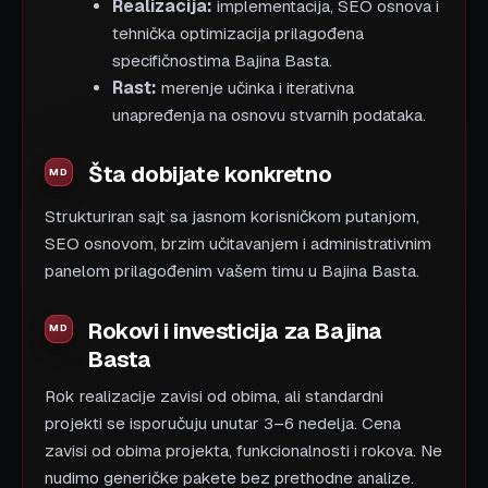
Realizacija:
implementacija, SEO osnova i
tehnička optimizacija prilagođena
specifičnostima Bajina Basta.
Rast:
merenje učinka i iterativna
unapređenja na osnovu stvarnih podataka.
Šta dobijate konkretno
Strukturiran sajt sa jasnom korisničkom putanjom,
SEO osnovom, brzim učitavanjem i administrativnim
panelom prilagođenim vašem timu u Bajina Basta.
Rokovi i investicija za Bajina
Basta
Rok realizacije zavisi od obima, ali standardni
projekti se isporučuju unutar 3–6 nedelja. Cena
zavisi od obima projekta, funkcionalnosti i rokova. Ne
nudimo generičke pakete bez prethodne analize.