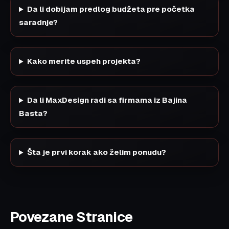
Da li dobijam predlog budžeta pre početka
saradnje?
Kako merite uspeh projekta?
Da li MaxDesign radi sa firmama iz Bajina
Basta?
Šta je prvi korak ako želim ponudu?
Povezane Stranice