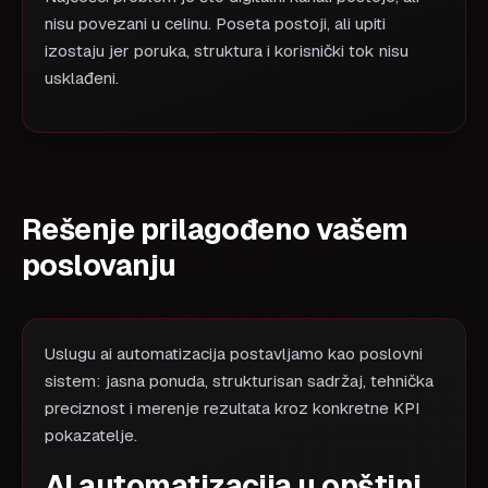
nisu povezani u celinu. Poseta postoji, ali upiti
izostaju jer poruka, struktura i korisnički tok nisu
usklađeni.
Rešenje prilagođeno vašem
poslovanju
Uslugu ai automatizacija postavljamo kao poslovni
sistem: jasna ponuda, strukturisan sadržaj, tehnička
preciznost i merenje rezultata kroz konkretne KPI
pokazatelje.
AI automatizacija u opštini