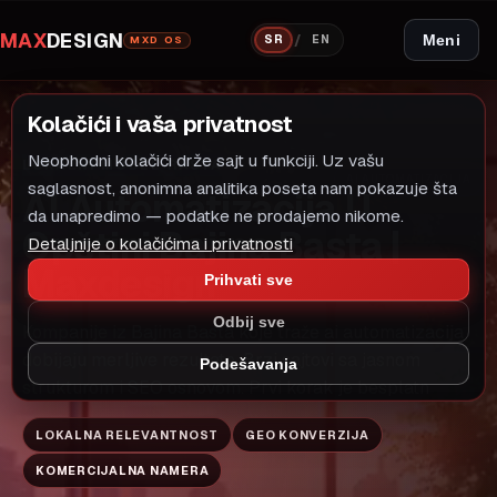
MAX
DESIGN
/
Meni
SR
EN
MXD OS
Kolačići i vaša privatnost
Neophodni kolačići drže sajt u funkciji. Uz vašu
LOKALNI MODEL RASTA
AI AUTOMATIZACIJA
saglasnost, anonimna analitika poseta nam pokazuje šta
AI Automatizacija U
da unapredimo — podatke ne prodajemo nikome.
Opštini Bajina Basta |
Detaljnije o kolačićima i privatnosti
Maxdesign
Prihvati sve
Odbij sve
Kompanije iz Bajina Basta koje traže ai automatizacija
dobijaju merljive rezultate. Brzi sajtovi sa jasnom
Podešavanja
strukturom i SEO osnovom. Prvi korak je besplatn
LOKALNA RELEVANTNOST
GEO KONVERZIJA
KOMERCIJALNA NAMERA