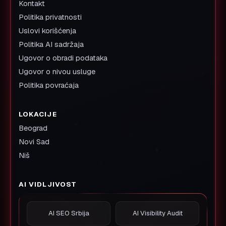
Kontakt
Politika privatnosti
Uslovi korišćenja
Politika AI sadržaja
Ugovor o obradi podataka
Ugovor o nivou usluge
Politika povraćaja
LOKACIJE
Beograd
Novi Sad
Niš
AI VIDLJIVOST
AI SEO Srbija
AI Visibility Audit