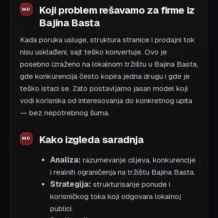
Koji problem rešavamo za firme iz
Bajina Basta
Kada poruka usluge, struktura stranice i prodajni tok
nisu usklađeni, sajt teško konvertuje. Ovo je
posebno izraženo na lokalnom tržištu u Bajina Basta,
gde konkurencija često kopira jedna drugu i gde je
teško istaci se. Zato postavljamo jasan model koji
vodi korisnika od interesovanja do konkretnog upita
— bez nepotrebnog šuma.
Kako izgleda saradnja
Analiza:
razumevanje ciljeva, konkurencije
i realnih ograničenja na tržištu Bajina Basta.
Strategija:
strukturisanje ponude i
korisničkog toka koji odgovara lokalnoj
publici.