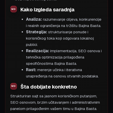
Kako izgleda saradnja
Analiza:
razumevanje ciljeva, konkurencije
i realnih ograničenja na tržištu Bajina Basta.
Strategija:
strukturisanje ponude i
korisničkog toka koji odgovara lokalnoj
publici.
Realizacija:
implementacija, SEO osnova i
tehnička optimizacija prilagođena
specifičnostima Bajina Basta.
Rast:
merenje učinka i iterativna
unapređenja na osnovu stvarnih podataka.
Šta dobijate konkretno
Strukturiran sajt sa jasnom korisničkom putanjom,
SEO osnovom, brzim učitavanjem i administrativnim
panelom prilagođenim vašem timu u Bajina Basta.