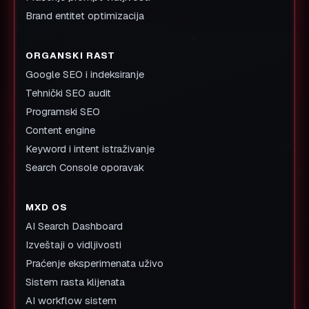
Brand entitet optimizacija
ORGANSKI RAST
Google SEO i indeksiranje
Tehnički SEO audit
Programski SEO
Content engine
Keyword i intent istraživanje
Search Console oporavak
MXD OS
AI Search Dashboard
Izveštaji o vidljivosti
Praćenje eksperimenata uživo
Sistem rasta klijenata
AI workflow sistem