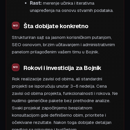
Rast:
merenje učinka i iterativna
unapređenja na osnovu stvarnih podataka.
Šta dobijate konkretno
Strukturiran sajt sa jasnom korisničkom putanjom,
SEO osnovom, brzim učitavanjem i administrativnim
panelom prilagođenim vašem timu u Bojnik.
Rokovi i investicija za Bojnik
Rok realizacije zavisi od obima, ali standardni
projekti se isporučuju unutar 3–6 nedelja. Cena
zavisi od obima projekta, funkcionalnosti i rokova. Ne
nudimo generičke pakete bez prethodne analize.
Svaki projekat započinjemo besplatnom
konsultacijom gde definišemo obim, prioritete i
očekivane rezultate. Nakon toga dobijate detaljan
predlog sa rokovima i budžetom.