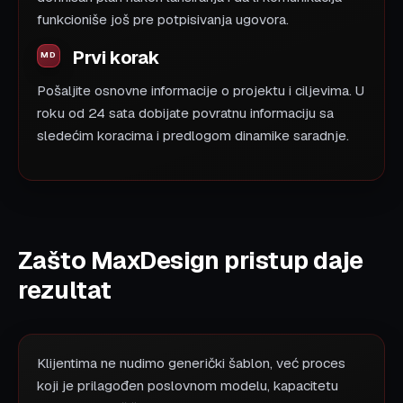
funkcioniše još pre potpisivanja ugovora.
Prvi korak
Pošaljite osnovne informacije o projektu i ciljevima. U
roku od 24 sata dobijate povratnu informaciju sa
sledećim koracima i predlogom dinamike saradnje.
Zašto MaxDesign pristup daje
rezultat
Klijentima ne nudimo generički šablon, već proces
koji je prilagođen poslovnom modelu, kapacitetu