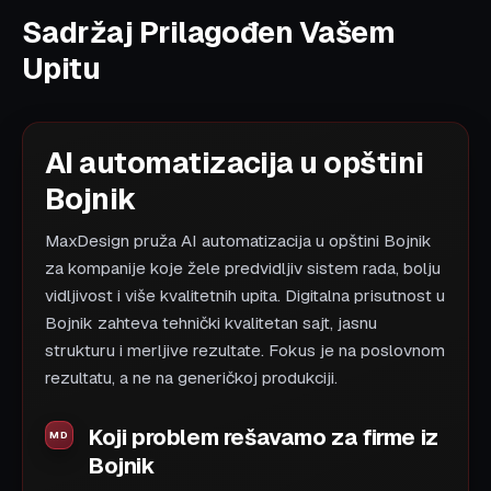
Sadržaj Prilagođen Vašem
Upitu
AI automatizacija u opštini
Bojnik
MaxDesign pruža AI automatizacija u opštini Bojnik
za kompanije koje žele predvidljiv sistem rada, bolju
vidljivost i više kvalitetnih upita. Digitalna prisutnost u
Bojnik zahteva tehnički kvalitetan sajt, jasnu
strukturu i merljive rezultate. Fokus je na poslovnom
rezultatu, a ne na generičkoj produkciji.
Koji problem rešavamo za firme iz
Bojnik