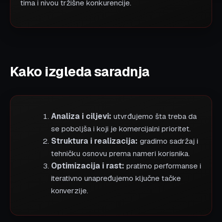
tima i nivou tržišne konkurencije.
Kako izgleda saradnja
Analiza i ciljevi:
utvrđujemo šta treba da
se poboljša i koji je komercijalni prioritet.
Struktura i realizacija:
gradimo sadržaj i
tehničku osnovu prema nameri korisnika.
Optimizacija i rast:
pratimo performanse i
iterativno unapređujemo ključne tačke
konverzije.