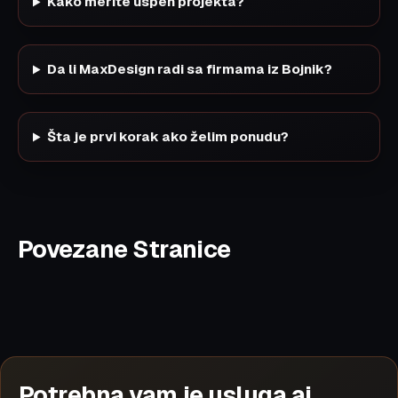
Kako merite uspeh projekta?
Da li MaxDesign radi sa firmama iz Bojnik?
Šta je prvi korak ako želim ponudu?
Povezane Stranice
Potrebna vam je usluga ai