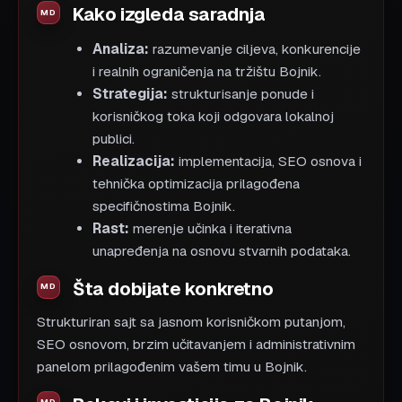
Kako izgleda saradnja
Analiza:
razumevanje ciljeva, konkurencije
i realnih ograničenja na tržištu Bojnik.
Strategija:
strukturisanje ponude i
korisničkog toka koji odgovara lokalnoj
publici.
Realizacija:
implementacija, SEO osnova i
tehnička optimizacija prilagođena
specifičnostima Bojnik.
Rast:
merenje učinka i iterativna
unapređenja na osnovu stvarnih podataka.
Šta dobijate konkretno
Strukturiran sajt sa jasnom korisničkom putanjom,
SEO osnovom, brzim učitavanjem i administrativnim
panelom prilagođenim vašem timu u Bojnik.