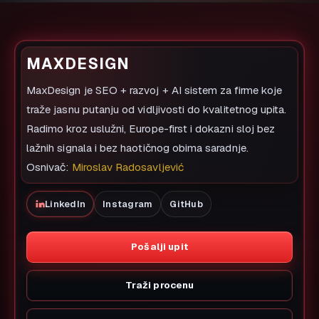
MAXDESIGN
MaxDesign je SEO + razvoj + AI sistem za firme koje
traže jasnu putanju od vidljivosti do kvalitetnog upita.
Radimo kroz uslužni, Europe-first i dokazni sloj bez
lažnih signala i bez haotičnog obima saradnje.
Osnivač:
Miroslav Radosavljević
LinkedIn
Instagram
GitHub
Pošalji upit
Traži procenu