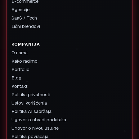
E-commerce
Agencije
SaaS / Tech
Lični brendovi
KOMPANIJA
O nama
Kako radimo
Portfolio
Blog
Kontakt
Politika privatnosti
Uslovi korišćenja
Politika AI sadržaja
Ugovor o obradi podataka
Ugovor o nivou usluge
Politika povraćaja