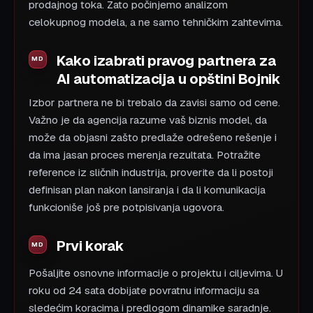
prodajnog toka. Zato počinjemo analizom
celokupnog modela, a ne samo tehničkim zahtevima.
Kako izabrati pravog partnera za
AI automatizacija u opštini Bojnik
Izbor partnera ne bi trebalo da zavisi samo od cene.
Važno je da agencija razume vaš biznis model, da
može da objasni zašto predlaže odrešeno rešenje i
da ima jasan proces merenja rezultata. Potražite
reference iz sličnih industrija, proverite da li postoji
definisan plan nakon lansiranja i da li komunikacija
funkcioniše još pre potpisivanja ugovora.
Prvi korak
Pošaljite osnovne informacije o projektu i ciljevima. U
roku od 24 sata dobijate povratnu informaciju sa
sledećim koracima i predlogom dinamike saradnje.