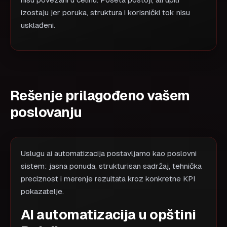
nisu povezani u celinu. Poseta postoji, ali upiti
izostaju jer poruka, struktura i korisnički tok nisu
usklađeni.
Rešenje prilagođeno vašem
poslovanju
Uslugu ai automatizacija postavljamo kao poslovni
sistem: jasna ponuda, strukturisan sadržaj, tehnička
preciznost i merenje rezultata kroz konkretne KPI
pokazatelje.
AI automatizacija u opštini