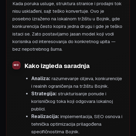
Kada poruka usluge, struktura stranice i prodajni tok
nisu usklađeni, sajt teško konvertuje. Ovo je
posebno izraženo na lokalnom tržištu u Bojnik, gde
konkurencija često kopira jedna drugu i gde je teško
istaci se. Zato postavljamo jasan model koji vodi
korisnika od interesovanja do konkretnog upita —
bez nepotrebnog šuma.
Kako izgleda saradnja
Analiza:
razumevanje ciljeva, konkurencije
i realnih ograničenja na tržištu Bojnik.
Strategija:
strukturisanje ponude i
korisničkog toka koji odgovara lokalnoj
publici.
Realizacija:
implementacija, SEO osnova i
tehnička optimizacija prilagođena
specifičnostima Bojnik.