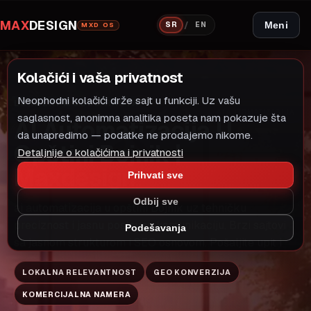
MAX
DESIGN
/
Meni
SR
EN
MXD OS
Kolačići i vaša privatnost
Neophodni kolačići drže sajt u funkciji. Uz vašu
LOKALNI MODEL RASTA
AI AUTOMATIZACIJA
saglasnost, anonimna analitika poseta nam pokazuje šta
AI Automatizacija U
da unapredimo — podatke ne prodajemo nikome.
Opštini Bojnik |
Detaljnije o kolačićima i privatnosti
Maxdesign
Prihvati sve
Odbij sve
ai automatizacija u opštini Bojnik uz tehničku
preciznost i jasnu poslovnu komunikaciju. Brzi sajtovi
Podešavanja
sa jasnom strukturom i SEO osnovom. Pošaljite upit i
LOKALNA RELEVANTNOST
GEO KONVERZIJA
KOMERCIJALNA NAMERA