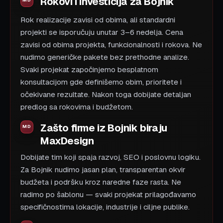
Rokovi i investicija za Bojnik
Rok realizacije zavisi od obima, ali standardni
projekti se isporučuju unutar 3–6 nedelja. Cena
zavisi od obima projekta, funkcionalnosti i rokova. Ne
nudimo generičke pakete bez prethodne analize.
Svaki projekat započinjemo besplatnom
konsultacijom gde definišemo obim, prioritete i
očekivane rezultate. Nakon toga dobijate detaljan
predlog sa rokovima i budžetom.
Zašto firme iz Bojnik biraju
MaxDesign
Dobijate tim koji spaja razvoj, SEO i poslovnu logiku.
Za Bojnik nudimo jasan plan, transparentan okvir
budžeta i podršku kroz naredne faze rasta. Ne
radimo po šablonu — svaki projekat prilagođavamo
specifičnostima lokacije, industrije i ciljne publike.