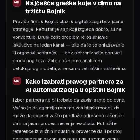
Najčešće greške koje vidimo na
tržištu Bojnik
Previše firmi u Bojnik ulazi u digitalizaciju bez jasne
strategije. Rezultat je sajt koji izgleda dobro, ali ne
konvertuje. Drugi čest problem je oslanjanje
isključivo na jedan kanal — bilo da je to oglašavanje
ili organski saobraćaj — bez sinhronizacije poruke i
prodajnog toka. Zato počinjemo analizom
celokupnog modela, a ne samo tehničkim zahtevima.
Kako izabrati pravog partnera za
AI automatizacija u opštini Bojnik
Izbor partnera ne bi trebalo da zavisi samo od cene.
Važno je da agencija razume vaš biznis model, da
može da objasni zašto predlaže odrešeno rešenje i
da ima jasan proces merenja rezultata. Potražite
reference iz sličnih industrija, proverite da li postoji
definisan plan nakon lansiranja i da li komunikacija