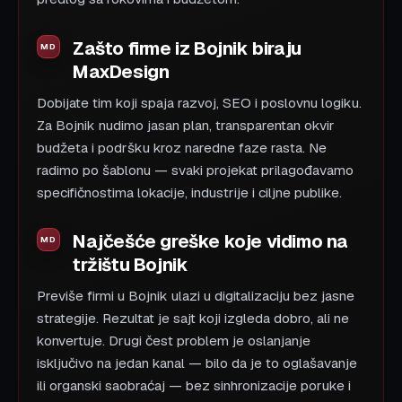
Zašto firme iz Bojnik biraju
MaxDesign
Dobijate tim koji spaja razvoj, SEO i poslovnu logiku.
Za Bojnik nudimo jasan plan, transparentan okvir
budžeta i podršku kroz naredne faze rasta. Ne
radimo po šablonu — svaki projekat prilagođavamo
specifičnostima lokacije, industrije i ciljne publike.
Najčešće greške koje vidimo na
tržištu Bojnik
Previše firmi u Bojnik ulazi u digitalizaciju bez jasne
strategije. Rezultat je sajt koji izgleda dobro, ali ne
konvertuje. Drugi čest problem je oslanjanje
isključivo na jedan kanal — bilo da je to oglašavanje
ili organski saobraćaj — bez sinhronizacije poruke i