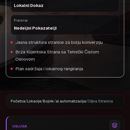
Lokalni Dokaz
Praćenje
Nedeljni Pokazatelji
Jasna struktura stranice za bolju konverziju
Brza Klijentska Strana sa Tehnički Čistom
Osnovom
Plan sadržaja i lokalnog rangiranja
Početna
/
Lokacije
/
Bojnik
/
ai automatizacija
/
Ciljna Stranica
USLUGA