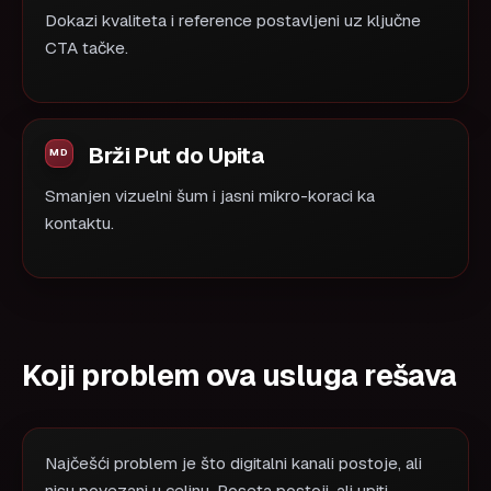
Dokazi kvaliteta i reference postavljeni uz ključne
CTA tačke.
Brži Put do Upita
Smanjen vizuelni šum i jasni mikro-koraci ka
kontaktu.
Koji problem ova usluga rešava
Najčešći problem je što digitalni kanali postoje, ali