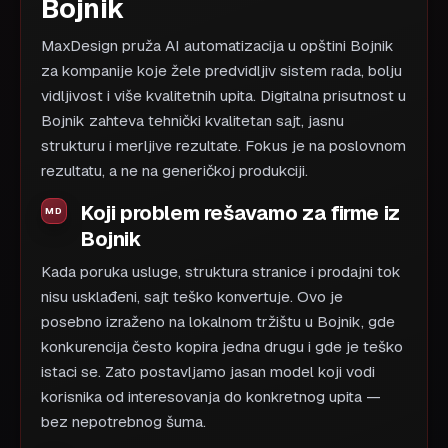
Bojnik
MaxDesign pruža AI automatizacija u opštini Bojnik
za kompanije koje žele predvidljiv sistem rada, bolju
vidljivost i više kvalitetnih upita. Digitalna prisutnost u
Bojnik zahteva tehnički kvalitetan sajt, jasnu
strukturu i merljive rezultate. Fokus je na poslovnom
rezultatu, a ne na generičkoj produkciji.
Koji problem rešavamo za firme iz
Bojnik
Kada poruka usluge, struktura stranice i prodajni tok
nisu usklađeni, sajt teško konvertuje. Ovo je
posebno izraženo na lokalnom tržištu u Bojnik, gde
konkurencija često kopira jedna drugu i gde je teško
istaci se. Zato postavljamo jasan model koji vodi
korisnika od interesovanja do konkretnog upita —
bez nepotrebnog šuma.