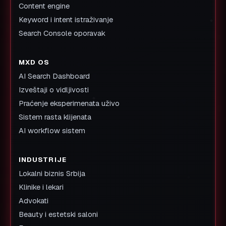
Content engine
Keyword i intent istraživanje
Search Console oporavak
MXD OS
AI Search Dashboard
Izveštaji o vidljivosti
Praćenje eksperimenata uživo
Sistem rasta klijenata
AI workflow sistem
INDUSTRIJE
Lokalni biznis Srbija
Klinike i lekari
Advokati
Beauty i estetski saloni