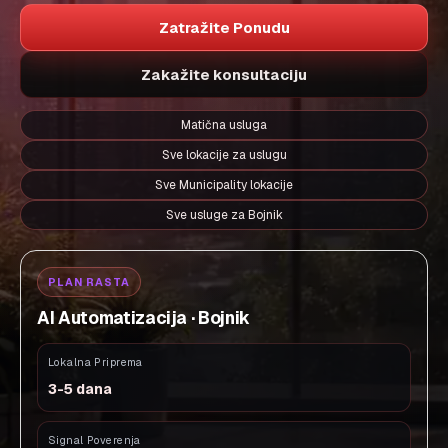
Zatražite Ponudu
Zakažite konsultaciju
Matična usluga
Sve lokacije za uslugu
Sve Municipality lokacije
Sve usluge za Bojnik
PLAN RASTA
AI Automatizacija · Bojnik
Lokalna Priprema
3-5 dana
Signal Poverenja