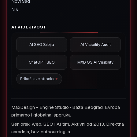
Novi Sad
Niš
AI VIDLJIVOST
AI SEO Srbija
AI Visibility Audit
ChatGPT SEO
MXD OS AI Visibility
Prikaži sve stranice
MaxDesign - Engine Studio · Baza Beograd, Evropa
primarno i globalna isporuka
Seniorski web, SEO i AI tim. Aktivni od 2013. Direktna
saradnja, bez outsourcing-a.