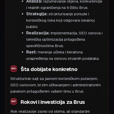
Analiza:
razumevanje ciljeva, konkurencije
i realnih ograničenja na tržištu Brus.
Strategija:
strukturisanje ponude i
korisničkog toka koji odgovara lokalnoj
publici.
Realizacija:
implementacija, SEO osnova i
tehnička optimizacija prilagođena
specifičnostima Brus.
Rast:
merenje učinka i iterativna
unapređenja na osnovu stvarnih podataka.
Šta dobijate konkretno
Strukturiran sajt sa jasnom korisničkom putanjom,
SEO osnovom, brzim učitavanjem i administrativnim
panelom prilagođenim vašem timu u Brus.
Rokovi i investicija za Brus
Rok realizacije zavisi od obima, ali standardni