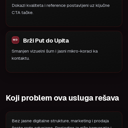
Dokazi kvaliteta i reference postavljeni uz ključne
CTA tačke.
Brži Put do Upita
Smanjen vizuelni šum i jasni mikro-koraci ka
kontaktu.
Koji problem ova usluga rešava
Bez jasne digitalne strukture, marketing i prodaja