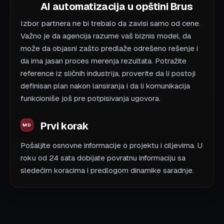
AI automatizacija u opštini Brus
Izbor partnera ne bi trebalo da zavisi samo od cene.
Važno je da agencija razume vaš biznis model, da
može da objasni zašto predlaže odrešeno rešenje i
da ima jasan proces merenja rezultata. Potražite
reference iz sličnih industrija, proverite da li postoji
definisan plan nakon lansiranja i da li komunikacija
funkcioniše još pre potpisivanja ugovora.
Prvi korak
Pošaljite osnovne informacije o projektu i ciljevima. U
roku od 24 sata dobijate povratnu informaciju sa
sledećim koracima i predlogom dinamike saradnje.