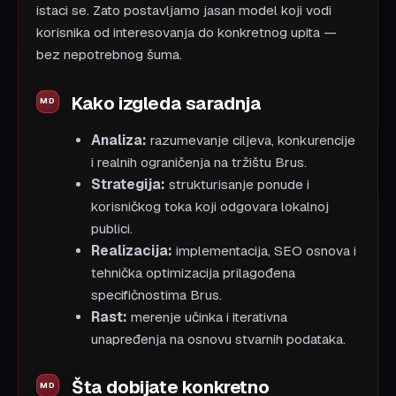
istaci se. Zato postavljamo jasan model koji vodi
korisnika od interesovanja do konkretnog upita —
bez nepotrebnog šuma.
Kako izgleda saradnja
Analiza:
razumevanje ciljeva, konkurencije
i realnih ograničenja na tržištu Brus.
Strategija:
strukturisanje ponude i
korisničkog toka koji odgovara lokalnoj
publici.
Realizacija:
implementacija, SEO osnova i
tehnička optimizacija prilagođena
specifičnostima Brus.
Rast:
merenje učinka i iterativna
unapređenja na osnovu stvarnih podataka.
Šta dobijate konkretno