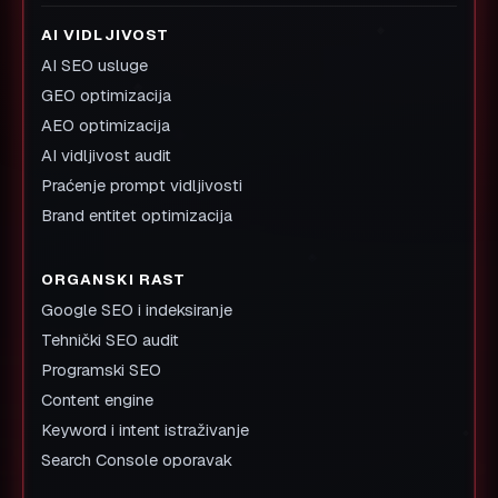
AI VIDLJIVOST
AI SEO usluge
GEO optimizacija
AEO optimizacija
AI vidljivost audit
Praćenje prompt vidljivosti
Brand entitet optimizacija
ORGANSKI RAST
Google SEO i indeksiranje
Tehnički SEO audit
Programski SEO
Content engine
Keyword i intent istraživanje
Search Console oporavak