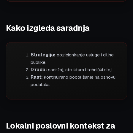
Kako izgleda saradnja
Strategija:
pozicioniranje usluge i ciljne
publike.
Izrada:
sadržaj, struktura i tehnički sloj.
Rast:
kontinuirano poboljšanje na osnovu
podataka.
Lokalni poslovni kontekst za