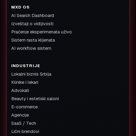
MXD OS
AI Search Dashboard
Izveštaji o vidljivosti
Praćenje eksperimenata uživo
Sistem rasta klijenata
AI workflow sistem
INDUSTRIJE
Lokalni biznis Srbija
Klinike i lekari
Advokati
Beauty i estetski saloni
E-commerce
Agencije
SaaS / Tech
Lični brendovi