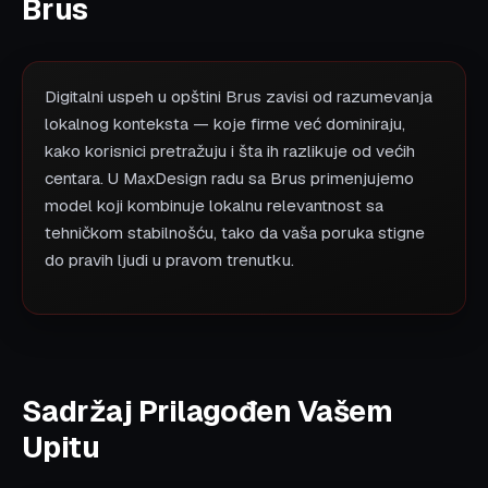
Brus
Digitalni uspeh u opštini Brus zavisi od razumevanja
lokalnog konteksta — koje firme već dominiraju,
kako korisnici pretražuju i šta ih razlikuje od većih
centara. U MaxDesign radu sa Brus primenjujemo
model koji kombinuje lokalnu relevantnost sa
tehničkom stabilnošću, tako da vaša poruka stigne
do pravih ljudi u pravom trenutku.
Sadržaj Prilagođen Vašem
Upitu