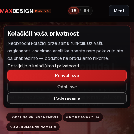
MAX
DESIGN
/
Meni
SR
EN
MXD OS
Kolačići i vaša privatnost
Neophodni kolačići drže sajt u funkciji. Uz vašu
LOKALNI MODEL RASTA
AI AUTOMATIZACIJA
saglasnost, anonimna analitika poseta nam pokazuje šta
AI Automatizacija U
da unapredimo — podatke ne prodajemo nikome.
Opštini Brus - Ponuda I
Detaljnije o kolačićima i privatnosti
Konsultacije
Prihvati sve
Odbij sve
Kompanije iz Brus koje traže ai automatizacija dobijaju
merljive rezultate. Brzi sajtovi sa jasnom strukturom i
Podešavanja
SEO osnovom. Prvi korak je besplatna konsul
LOKALNA RELEVANTNOST
GEO KONVERZIJA
KOMERCIJALNA NAMERA