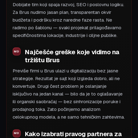
Dobijate tim koji spaja razvoj, SEO i poslovnu logiku.
Za Brus nudimo jasan plan, transparentan okvir
budžeta i podršku kroz naredne faze rasta. Ne
radimo po šablonu — svaki projekat prilagođavamo
specifičnostima lokacije, industrije i ciljne publike.
Najčešće greške koje vidimo na
tržištu Brus
Previše firmi u Brus ulazi u digitalizaciju bez jasne
strategije. Rezultat je sajt koji izgleda dobro, ali ne
konvertuje. Drugi čest problem je oslanjanje
isključivo na jedan kanal — bilo da je to oglašavanje
ili organski saobraćaj — bez sinhronizacije poruke i
prodajnog toka. Zato počinjemo analizom
celokupnog modela, a ne samo tehničkim zahtevima.
Kako izabrati pravog partnera za