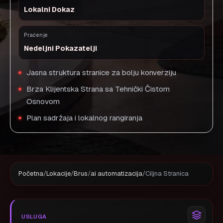
Lokalni Dokaz
Praćenje
Nedeljni Pokazatelji
Jasna struktura stranice za bolju konverziju
Brza Klijentska Strana sa Tehnički Čistom
Osnovom
Plan sadržaja i lokalnog rangiranja
Početna
/
Lokacije
/
Brus
/
ai automatizacija
/
Ciljna Stranica
USLUGA