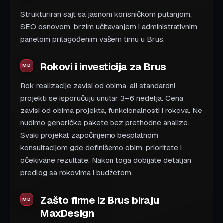
Strukturiran sajt sa jasnom korisničkom putanjom,
SEO osnovom, brzim učitavanjem i administrativnim
panelom prilagođenim vašem timu u Brus.
Rokovi i investicija za Brus
Rok realizacije zavisi od obima, ali standardni
projekti se isporučuju unutar 3–6 nedelja. Cena
zavisi od obima projekta, funkcionalnosti i rokova. Ne
nudimo generičke pakete bez prethodne analize.
Svaki projekat započinjemo besplatnom
konsultacijom gde definišemo obim, prioritete i
očekivane rezultate. Nakon toga dobijate detaljan
predlog sa rokovima i budžetom.
Zašto firme iz Brus biraju
MaxDesign