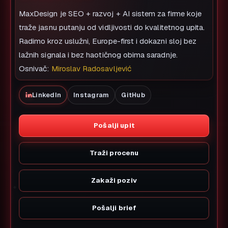
MaxDesign je SEO + razvoj + AI sistem za firme koje
traže jasnu putanju od vidljivosti do kvalitetnog upita.
Radimo kroz uslužni, Europe-first i dokazni sloj bez
lažnih signala i bez haotičnog obima saradnje.
Osnivač:
Miroslav Radosavljević
LinkedIn
Instagram
GitHub
Pošalji upit
Traži procenu
Zakaži poziv
Pošalji brief