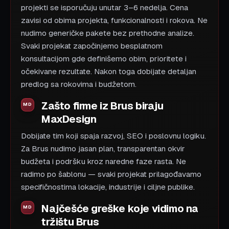
projekti se isporučuju unutar 3–6 nedelja. Cena
zavisi od obima projekta, funkcionalnosti i rokova. Ne
nudimo generičke pakete bez prethodne analize.
Svaki projekat započinjemo besplatnom
konsultacijom gde definišemo obim, prioritete i
očekivane rezultate. Nakon toga dobijate detaljan
predlog sa rokovima i budžetom.
Zašto firme iz Brus biraju
MaxDesign
Dobijate tim koji spaja razvoj, SEO i poslovnu logiku.
Za Brus nudimo jasan plan, transparentan okvir
budžeta i podršku kroz naredne faze rasta. Ne
radimo po šablonu — svaki projekat prilagođavamo
specifičnostima lokacije, industrije i ciljne publike.
Najčešće greške koje vidimo na
tržištu Brus