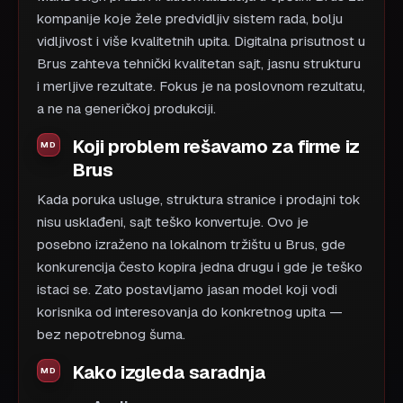
kompanije koje žele predvidljiv sistem rada, bolju
vidljivost i više kvalitetnih upita. Digitalna prisutnost u
Brus zahteva tehnički kvalitetan sajt, jasnu strukturu
i merljive rezultate. Fokus je na poslovnom rezultatu,
a ne na generičkoj produkciji.
Koji problem rešavamo za firme iz
Brus
Kada poruka usluge, struktura stranice i prodajni tok
nisu usklađeni, sajt teško konvertuje. Ovo je
posebno izraženo na lokalnom tržištu u Brus, gde
konkurencija često kopira jedna drugu i gde je teško
istaci se. Zato postavljamo jasan model koji vodi
korisnika od interesovanja do konkretnog upita —
bez nepotrebnog šuma.
Kako izgleda saradnja