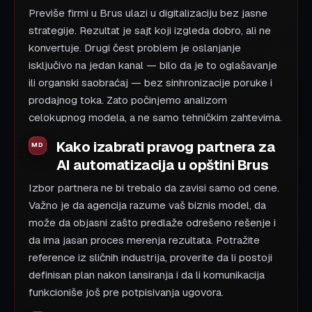
Previše firmi u Brus ulazi u digitalizaciju bez jasne
strategije. Rezultat je sajt koji izgleda dobro, ali ne
konvertuje. Drugi čest problem je oslanjanje
isključivo na jedan kanal — bilo da je to oglašavanje
ili organski saobraćaj — bez sinhronizacije poruke i
prodajnog toka. Zato počinjemo analizom
celokupnog modela, a ne samo tehničkim zahtevima.
Kako izabrati pravog partnera za
AI automatizacija u opštini Brus
Izbor partnera ne bi trebalo da zavisi samo od cene.
Važno je da agencija razume vaš biznis model, da
može da objasni zašto predlaže odrešeno rešenje i
da ima jasan proces merenja rezultata. Potražite
reference iz sličnih industrija, proverite da li postoji
definisan plan nakon lansiranja i da li komunikacija
funkcioniše još pre potpisivanja ugovora.