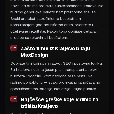
zavisi od obima projekta, funkcionalnosti i rokova. Ne
nudimo generičke pakete bez prethodne analize.
Svaki projekat započinjemo besplatnom
konsultacijom gde definišemo obim, prioritete i
očekivane rezultate. Nakon toga dobijate detaljan
predlog sa rokovima i budžetom.
Zašto firme iz Kraljevo biraju
MaxDesign
Dobijate tim koji spaja razvoj, SEO i poslovnu logiku.
Za Kraljevo nudimo jasan plan, transparentan okvir
budžeta i podršku kroz naredne faze rasta. Ne
radimo po šablonu — svaki projekat prilagođavamo
specifičnostima lokacije, industrije i ciljne publike.
Najčešće greške koje vidimo na
tržištu Kraljevo