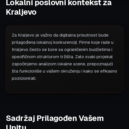
Lokalni poslovni kontekst za
Kraljevo
Za Kraljevo je važno da digitalna prisutnost bude
prilagođena lokalnoj konkurenciji. Firme koje rade u
Kraljevo često se bore sa ograničenim budžetima i
specifičnom strukturom tržišta. Zato svaki projekat
započinjemo analizom lokalne scene, prepoznajući
šta funkcioniše u vašem okruženju i kako se efikasno
pozicionirati.
Sadržaj Prilagođen Vašem
Upitu