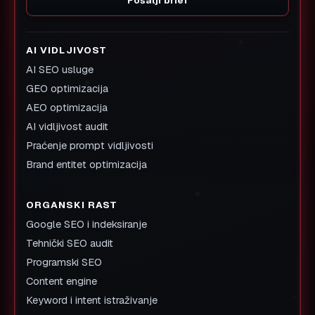
Pošalji brief
AI VIDLJIVOST
AI SEO usluge
GEO optimizacija
AEO optimizacija
AI vidljivost audit
Praćenje prompt vidljivosti
Brand entitet optimizacija
ORGANSKI RAST
Google SEO i indeksiranje
Tehnički SEO audit
Programski SEO
Content engine
Keyword i intent istraživanje