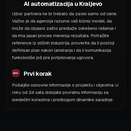
AI automatizacija u Kraljevo
Izbor partnera ne bi trebalo da zavisi samo od cene.
Važno je da agencija razume vaš biznis model, da
može da objasni zašto predlaže odrešeno rešenje i
da ima jasan proces merenja rezultata. Potražite
reference iz sličnih industrija, proverite da li postoji
definisan plan nakon lansiranja i da li komunikacija
funkcioniše još pre potpisivanja ugovora.
Prvi korak
Pošaljite osnovne informacije o projektu i ciljevima. U
roku od 24 sata dobijate povratnu informaciju sa
sledećim koracima i predlogom dinamike saradnje.