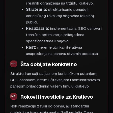
i realnih ograničenja na tržištu Kraljevo.
Strategija:
strukturisanje ponude i
korisničkog toka koji odgovara lokalnoj
publici.
Realizacija:
implementacija, SEO osnova i
tehnička optimizacija prilagođena
specifičnostima Kraljevo.
Rast:
merenje učinka i iterativna
unapređenja na osnovu stvarnih podataka.
Šta dobijate konkretno
Strukturiran sajt sa jasnom korisničkom putanjom,
SEO osnovom, brzim učitavanjem i administrativnim
panelom prilagođenim vašem timu u Kraljevo.
Rokovi i investicija za Kraljevo
Rok realizacije zavisi od obima, ali standardni
projekti se isporučuju unutar 3–6 nedelja. Cena