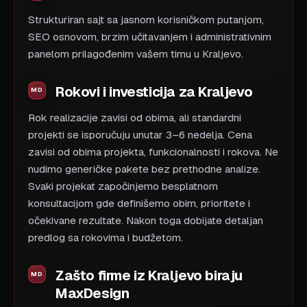
Strukturiran sajt sa jasnom korisničkom putanjom,
SEO osnovom, brzim učitavanjem i administrativnim
panelom prilagođenim vašem timu u Kraljevo.
Rokovi i investicija za Kraljevo
Rok realizacije zavisi od obima, ali standardni
projekti se isporučuju unutar 3–6 nedelja. Cena
zavisi od obima projekta, funkcionalnosti i rokova. Ne
nudimo generičke pakete bez prethodne analize.
Svaki projekat započinjemo besplatnom
konsultacijom gde definišemo obim, prioritete i
očekivane rezultate. Nakon toga dobijate detaljan
predlog sa rokovima i budžetom.
Zašto firme iz Kraljevo biraju
MaxDesign