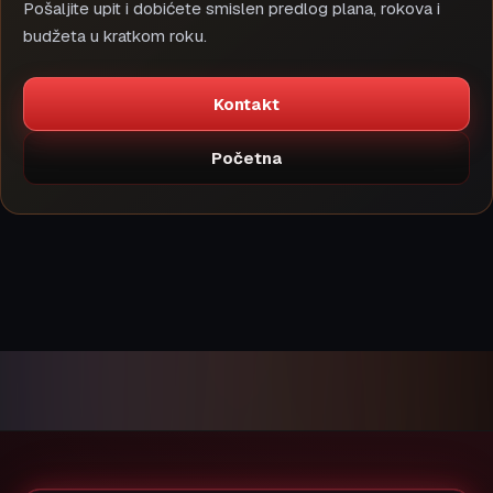
Pošaljite upit i dobićete smislen predlog plana, rokova i
budžeta u kratkom roku.
Kontakt
Početna