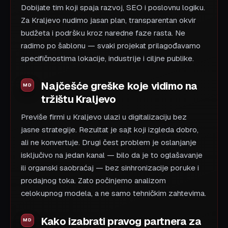
Dobijate tim koji spaja razvoj, SEO i poslovnu logiku.
Za Kraljevo nudimo jasan plan, transparentan okvir
budžeta i podršku kroz naredne faze rasta. Ne
radimo po šablonu — svaki projekat prilagođavamo
specifičnostima lokacije, industrije i ciljne publike.
Najčešće greške koje vidimo na
tržištu Kraljevo
Previše firmi u Kraljevo ulazi u digitalizaciju bez
jasne strategije. Rezultat je sajt koji izgleda dobro,
ali ne konvertuje. Drugi čest problem je oslanjanje
isključivo na jedan kanal — bilo da je to oglašavanje
ili organski saobraćaj — bez sinhronizacije poruke i
prodajnog toka. Zato počinjemo analizom
celokupnog modela, a ne samo tehničkim zahtevima.
Kako izabrati pravog partnera za