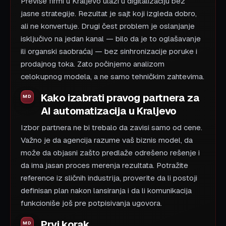
Previše firmi u Kraljevo ulazi u digitalizaciju bez
jasne strategije. Rezultat je sajt koji izgleda dobro,
ali ne konvertuje. Drugi čest problem je oslanjanje
isključivo na jedan kanal — bilo da je to oglašavanje
ili organski saobraćaj — bez sinhronizacije poruke i
prodajnog toka. Zato počinjemo analizom
celokupnog modela, a ne samo tehničkim zahtevima.
Kako izabrati pravog partnera za
AI automatizacija u Kraljevo
Izbor partnera ne bi trebalo da zavisi samo od cene.
Važno je da agencija razume vaš biznis model, da
može da objasni zašto predlaže odrešeno rešenje i
da ima jasan proces merenja rezultata. Potražite
reference iz sličnih industrija, proverite da li postoji
definisan plan nakon lansiranja i da li komunikacija
funkcioniše još pre potpisivanja ugovora.
Prvi korak