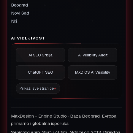
Beograd
Novi Sad
Niš
AI VIDLJIVOST
AI SEO Srbija
AI Visibility Audit
ChatGPT SEO
MXD OS AI Visibility
Prikaži sve stranice
MaxDesign - Engine Studio · Baza Beograd, Evropa
primarno i globalna isporuka
Seniorski web, SEO i AI tim. Aktivni od 2013. Direktna