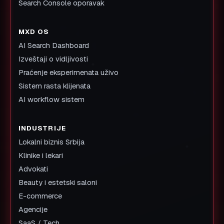
Search Console oporavak
MXD OS
AI Search Dashboard
Izveštaji o vidljivosti
Praćenje eksperimenata uživo
Sistem rasta klijenata
AI workflow sistem
INDUSTRIJE
Lokalni biznis Srbija
Klinike i lekari
Advokati
Beauty i estetski saloni
E-commerce
Agencije
SaaS / Tech