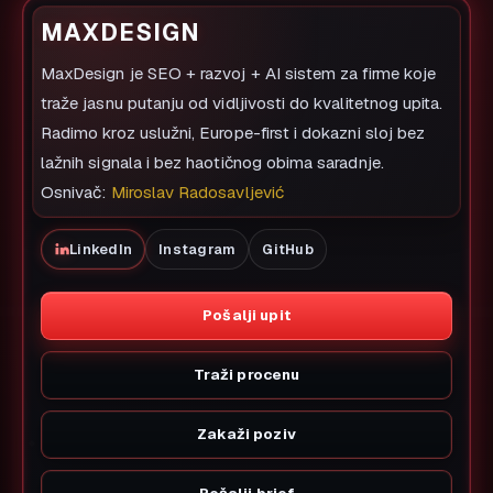
MAXDESIGN
MaxDesign je SEO + razvoj + AI sistem za firme koje
traže jasnu putanju od vidljivosti do kvalitetnog upita.
Radimo kroz uslužni, Europe-first i dokazni sloj bez
lažnih signala i bez haotičnog obima saradnje.
Osnivač:
Miroslav Radosavljević
LinkedIn
Instagram
GitHub
Pošalji upit
Traži procenu
Zakaži poziv