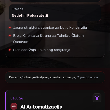
Praćenje
Nedeljni Pokazatelji
Jasna struktura stranice za bolju konverziju
Brza Klijentska Strana sa Tehnički Čistom
Osnovom
Plan sadržaja i lokalnog rangiranja
Početna
/
Lokacije
/
Kraljevo
/
ai automatizacija
/
Ciljna Stranica
USLUGA
AI Automatizacija