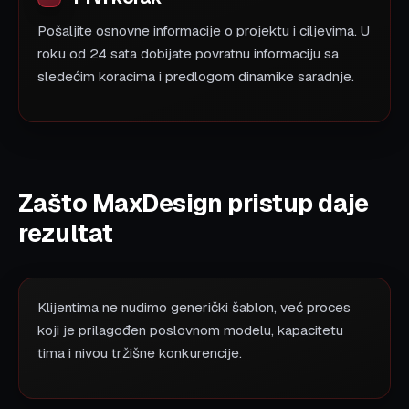
Pošaljite osnovne informacije o projektu i ciljevima. U
roku od 24 sata dobijate povratnu informaciju sa
sledećim koracima i predlogom dinamike saradnje.
Zašto MaxDesign pristup daje
rezultat
Klijentima ne nudimo generički šablon, već proces
koji je prilagođen poslovnom modelu, kapacitetu
tima i nivou tržišne konkurencije.