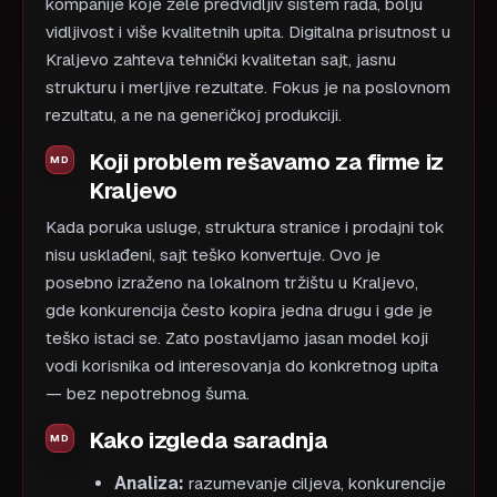
kompanije koje žele predvidljiv sistem rada, bolju
vidljivost i više kvalitetnih upita. Digitalna prisutnost u
Kraljevo zahteva tehnički kvalitetan sajt, jasnu
strukturu i merljive rezultate. Fokus je na poslovnom
rezultatu, a ne na generičkoj produkciji.
Koji problem rešavamo za firme iz
Kraljevo
Kada poruka usluge, struktura stranice i prodajni tok
nisu usklađeni, sajt teško konvertuje. Ovo je
posebno izraženo na lokalnom tržištu u Kraljevo,
gde konkurencija često kopira jedna drugu i gde je
teško istaci se. Zato postavljamo jasan model koji
vodi korisnika od interesovanja do konkretnog upita
— bez nepotrebnog šuma.
Kako izgleda saradnja
Analiza:
razumevanje ciljeva, konkurencije