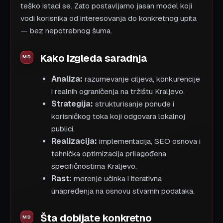
teško istaci se. Zato postavljamo jasan model koji
vodi korisnika od interesovanja do konkretnog upita
— bez nepotrebnog šuma.
Kako izgleda saradnja
Analiza:
razumevanje ciljeva, konkurencije
i realnih ograničenja na tržištu Kraljevo.
Strategija:
strukturisanje ponude i
korisničkog toka koji odgovara lokalnoj
publici.
Realizacija:
implementacija, SEO osnova i
tehnička optimizacija prilagođena
specifičnostima Kraljevo.
Rast:
merenje učinka i iterativna
unapređenja na osnovu stvarnih podataka.
Šta dobijate konkretno