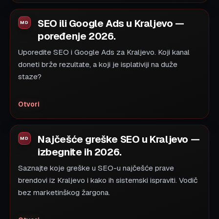
SEO ili Google Ads u Kraljevo —
poređenje 2026.
Uporedite SEO i Google Ads za Kraljevo. Koji kanal
doneti brže rezultate, a koji je isplativiji na duže
staze?
Otvori
Najčešće greške SEO u Kraljevo —
izbegnite ih 2026.
Saznajte koje greške u SEO-u najčešće prave
brendovi iz Kraljevo i kako ih sistemski ispraviti. Vodič
bez marketinškog žargona.