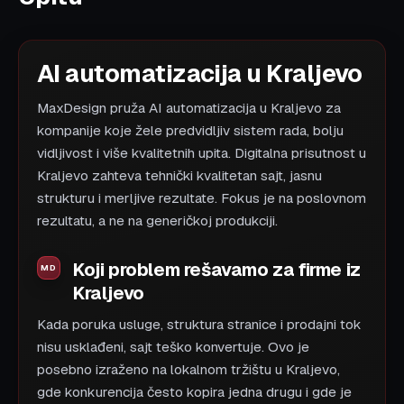
AI automatizacija u Kraljevo
MaxDesign pruža AI automatizacija u Kraljevo za
kompanije koje žele predvidljiv sistem rada, bolju
vidljivost i više kvalitetnih upita. Digitalna prisutnost u
Kraljevo zahteva tehnički kvalitetan sajt, jasnu
strukturu i merljive rezultate. Fokus je na poslovnom
rezultatu, a ne na generičkoj produkciji.
Koji problem rešavamo za firme iz
Kraljevo
Kada poruka usluge, struktura stranice i prodajni tok
nisu usklađeni, sajt teško konvertuje. Ovo je
posebno izraženo na lokalnom tržištu u Kraljevo,
gde konkurencija često kopira jedna drugu i gde je