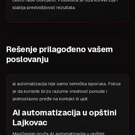
često rade odvojeno. Posledica je niža konverzija i
slabija predvidljivost rezultata.
Rešenje prilagođeno vašem
poslovanju
ai automatizacija nije samo tehnička isporuka. Fokus
je da korisnik brzo razume vrednost ponude i
jednostavno pređe na kontakt ili upit.
AI automatizacija u opštini
Lajkovac
MaxDesign pruža AI automatizacija u opštini