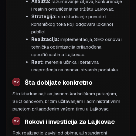
Analiza:
razumevanje ciljeva, konkurencije
i realnih ograničenja na tržištu Lajkovac.
Strategija:
strukturisanje ponude i
korisničkog toka koji odgovara lokalnoj
publici.
Realizacija:
implementacija, SEO osnova i
tehnička optimizacija prilagođena
specifičnostima Lajkovac.
Rast:
merenje učinka i iterativna
unapređenja na osnovu stvarnih podataka.
Šta dobijate konkretno
Strukturiran sajt sa jasnom korisničkom putanjom,
SEO osnovom, brzim učitavanjem i administrativnim
panelom prilagođenim vašem timu u Lajkovac.
Rokovi i investicija za Lajkovac
Rok realizacije zavisi od obima, ali standardni