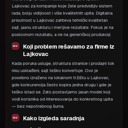
Lajkovac za kompanije koje žele predvidljiv sistem
rada, bolju vidljivost i više kvalitetnih upita. Digitalna
prisutnost u Lajkovac zahteva tehnički kvalitetan
sajt, jasnu strukturu i merljive rezultate. Fokus je na
poslovnom rezultatu, a ne na generičkoj produkciji.
Koji problem rešavamo za firme iz
Lajkovac
Kada poruka usluge, struktura stranice i prodajni tok
nisu usklađeni, sajt teško konvertuje. Ovo je
posebno izraženo na lokalnom tržištu u Lajkovac,
gde konkurencija često kopira jedna drugu i gde je
teško istaci se. Zato postavljamo jasan model koji
vodi korisnika od interesovanja do konkretnog upita
— bez nepotrebnog šuma.
Kako izgleda saradnja