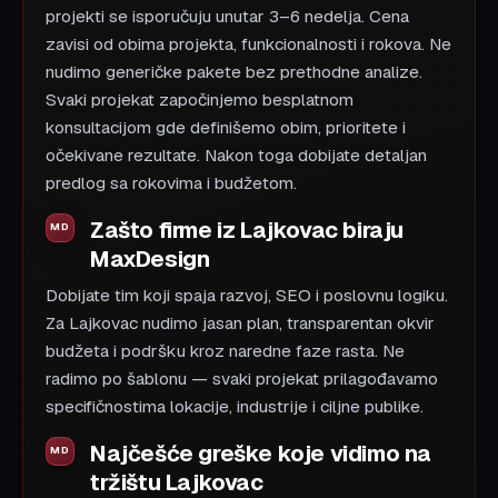
projekti se isporučuju unutar 3–6 nedelja. Cena
zavisi od obima projekta, funkcionalnosti i rokova. Ne
nudimo generičke pakete bez prethodne analize.
Svaki projekat započinjemo besplatnom
konsultacijom gde definišemo obim, prioritete i
očekivane rezultate. Nakon toga dobijate detaljan
predlog sa rokovima i budžetom.
Zašto firme iz Lajkovac biraju
MaxDesign
Dobijate tim koji spaja razvoj, SEO i poslovnu logiku.
Za Lajkovac nudimo jasan plan, transparentan okvir
budžeta i podršku kroz naredne faze rasta. Ne
radimo po šablonu — svaki projekat prilagođavamo
specifičnostima lokacije, industrije i ciljne publike.
Najčešće greške koje vidimo na
tržištu Lajkovac