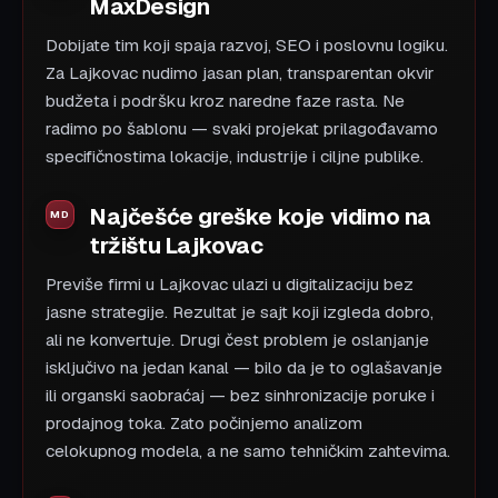
MaxDesign
Dobijate tim koji spaja razvoj, SEO i poslovnu logiku.
Za Lajkovac nudimo jasan plan, transparentan okvir
budžeta i podršku kroz naredne faze rasta. Ne
radimo po šablonu — svaki projekat prilagođavamo
specifičnostima lokacije, industrije i ciljne publike.
Najčešće greške koje vidimo na
tržištu Lajkovac
Previše firmi u Lajkovac ulazi u digitalizaciju bez
jasne strategije. Rezultat je sajt koji izgleda dobro,
ali ne konvertuje. Drugi čest problem je oslanjanje
isključivo na jedan kanal — bilo da je to oglašavanje
ili organski saobraćaj — bez sinhronizacije poruke i
prodajnog toka. Zato počinjemo analizom
celokupnog modela, a ne samo tehničkim zahtevima.