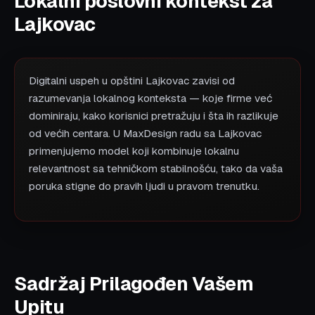
Lokalni poslovni kontekst za
Lajkovac
Digitalni uspeh u opštini Lajkovac zavisi od
razumevanja lokalnog konteksta — koje firme već
dominiraju, kako korisnici pretražuju i šta ih razlikuje
od većih centara. U MaxDesign radu sa Lajkovac
primenjujemo model koji kombinuje lokalnu
relevantnost sa tehničkom stabilnošću, tako da vaša
poruka stigne do pravih ljudi u pravom trenutku.
Sadržaj Prilagođen Vašem
Upitu