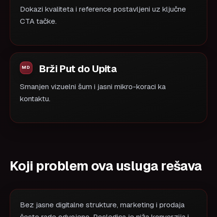
Dokazi kvaliteta i reference postavljeni uz ključne
CTA tačke.
Brži Put do Upita
Smanjen vizuelni šum i jasni mikro-koraci ka
kontaktu.
Koji problem ova usluga rešava
Bez jasne digitalne strukture, marketing i prodaja