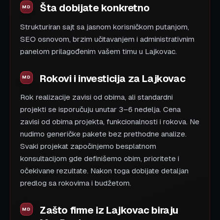
Šta dobijate konkretno
Strukturiran sajt sa jasnom korisničkom putanjom,
SEO osnovom, brzim učitavanjem i administrativnim
panelom prilagođenim vašem timu u Lajkovac.
Rokovi i investicija za Lajkovac
Rok realizacije zavisi od obima, ali standardni
projekti se isporučuju unutar 3–6 nedelja. Cena
zavisi od obima projekta, funkcionalnosti i rokova. Ne
nudimo generičke pakete bez prethodne analize.
Svaki projekat započinjemo besplatnom
konsultacijom gde definišemo obim, prioritete i
očekivane rezultate. Nakon toga dobijate detaljan
predlog sa rokovima i budžetom.
Zašto firme iz Lajkovac biraju