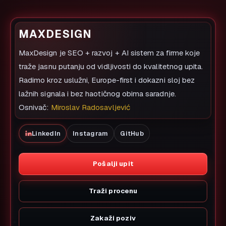
MAXDESIGN
MaxDesign je SEO + razvoj + AI sistem za firme koje
traže jasnu putanju od vidljivosti do kvalitetnog upita.
Radimo kroz uslužni, Europe-first i dokazni sloj bez
lažnih signala i bez haotičnog obima saradnje.
Osnivač:
Miroslav Radosavljević
LinkedIn
Instagram
GitHub
Pošalji upit
Traži procenu
Zakaži poziv