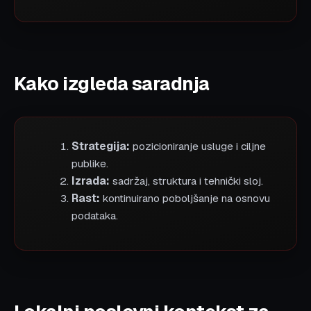
Kako izgleda saradnja
Strategija:
pozicioniranje usluge i ciljne
publike.
Izrada:
sadržaj, struktura i tehnički sloj.
Rast:
kontinuirano poboljšanje na osnovu
podataka.