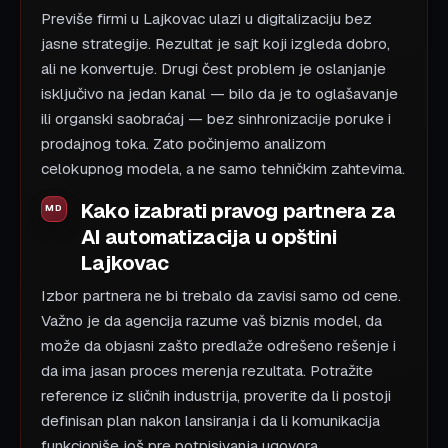
Previše firmi u Lajkovac ulazi u digitalizaciju bez
jasne strategije. Rezultat je sajt koji izgleda dobro,
ali ne konvertuje. Drugi čest problem je oslanjanje
isključivo na jedan kanal — bilo da je to oglašavanje
ili organski saobraćaj — bez sinhronizacije poruke i
prodajnog toka. Zato počinjemo analizom
celokupnog modela, a ne samo tehničkim zahtevima.
Kako izabrati pravog partnera za
AI automatizacija u opštini
Lajkovac
Izbor partnera ne bi trebalo da zavisi samo od cene.
Važno je da agencija razume vaš biznis model, da
može da objasni zašto predlaže odrešeno rešenje i
da ima jasan proces merenja rezultata. Potražite
reference iz sličnih industrija, proverite da li postoji
definisan plan nakon lansiranja i da li komunikacija
funkcioniše još pre potpisivanja ugovora.