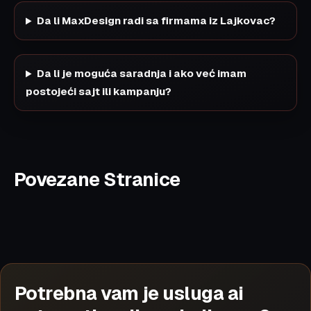
Da li MaxDesign radi sa firmama iz Lajkovac?
Da li je moguća saradnja i ako već imam
postojeći sajt ili kampanju?
Povezane Stranice
Potrebna vam je usluga ai