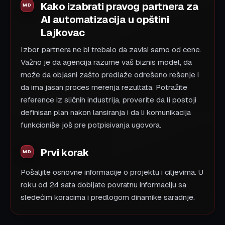
Kako izabrati pravog partnera za
AI automatizacija u opštini
Lajkovac
Izbor partnera ne bi trebalo da zavisi samo od cene.
Važno je da agencija razume vaš biznis model, da
može da objasni zašto predlaže odrešeno rešenje i
da ima jasan proces merenja rezultata. Potražite
reference iz sličnih industrija, proverite da li postoji
definisan plan nakon lansiranja i da li komunikacija
funkcioniše još pre potpisivanja ugovora.
Prvi korak
Pošaljite osnovne informacije o projektu i ciljevima. U
roku od 24 sata dobijate povratnu informaciju sa
sledećim koracima i predlogom dinamike saradnje.