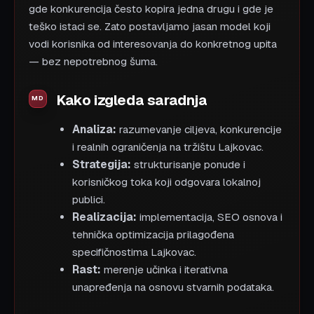
gde konkurencija često kopira jedna drugu i gde je
teško istaci se. Zato postavljamo jasan model koji
vodi korisnika od interesovanja do konkretnog upita
— bez nepotrebnog šuma.
Kako izgleda saradnja
Analiza:
razumevanje ciljeva, konkurencije
i realnih ograničenja na tržištu Lajkovac.
Strategija:
strukturisanje ponude i
korisničkog toka koji odgovara lokalnoj
publici.
Realizacija:
implementacija, SEO osnova i
tehnička optimizacija prilagođena
specifičnostima Lajkovac.
Rast:
merenje učinka i iterativna
unapređenja na osnovu stvarnih podataka.