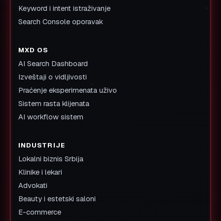
Keyword i intent istraživanje
Search Console oporavak
MXD OS
AI Search Dashboard
Izveštaji o vidljivosti
Praćenje eksperimenata uživo
Sistem rasta klijenata
AI workflow sistem
INDUSTRIJE
Lokalni biznis Srbija
Klinike i lekari
Advokati
Beauty i estetski saloni
E-commerce