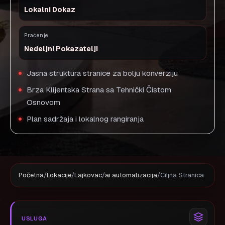
Lokalni Dokaz
Praćenje
Nedeljni Pokazatelji
Jasna struktura stranice za bolju konverziju
Brza Klijentska Strana sa Tehnički Čistom
Osnovom
Plan sadržaja i lokalnog rangiranja
Početna
/
Lokacije
/
Lajkovac
/
ai automatizacija
/
Ciljna Stranica
USLUGA