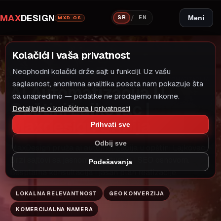
MAX
DESIGN
/
Meni
SR
EN
MXD OS
Kolačići i vaša privatnost
Neophodni kolačići drže sajt u funkciji. Uz vašu
LOKALNI MODEL RASTA
AI AUTOMATIZACIJA
saglasnost, anonimna analitika poseta nam pokazuje šta
AI Automatizacija U
da unapredimo — podatke ne prodajemo nikome.
Opštini Lajkovac |
Detaljnije o kolačićima i privatnosti
Maxdesign SRbija
Prihvati sve
Odbij sve
MaxDesign pruža ai automatizacija u opštini Lajkovac.
Brzi sajtovi sa jasnom strukturom i SEO osnovom.
Podešavanja
Besplatna konsultacija i jasan plan realizacije.
LOKALNA RELEVANTNOST
GEO KONVERZIJA
KOMERCIJALNA NAMERA