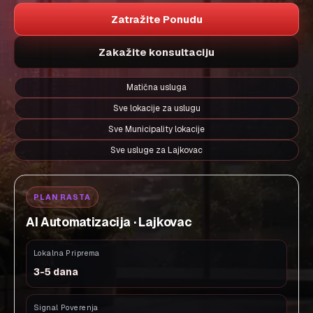
Zatražite Ponudu
Zakažite konsultaciju
Matična usluga
Sve lokacije za uslugu
Sve Municipality lokacije
Sve usluge za Lajkovac
PLAN RASTA
AI Automatizacija · Lajkovac
Lokalna Priprema
3-5 dana
Signal Poverenja