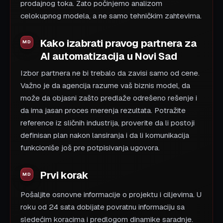
prodajnog toka. Zato počinjemo analizom
celokupnog modela, a ne samo tehničkim zahtevima.
Kako izabrati pravog partnera za
AI automatizacija u Novi Sad
Izbor partnera ne bi trebalo da zavisi samo od cene.
Važno je da agencija razume vaš biznis model, da
može da objasni zašto predlaže odrešeno rešenje i
da ima jasan proces merenja rezultata. Potražite
reference iz sličnih industrija, proverite da li postoji
definisan plan nakon lansiranja i da li komunikacija
funkcioniše još pre potpisivanja ugovora.
Prvi korak
Pošaljite osnovne informacije o projektu i ciljevima. U
roku od 24 sata dobijate povratnu informaciju sa
sledećim koracima i predlogom dinamike saradnje.