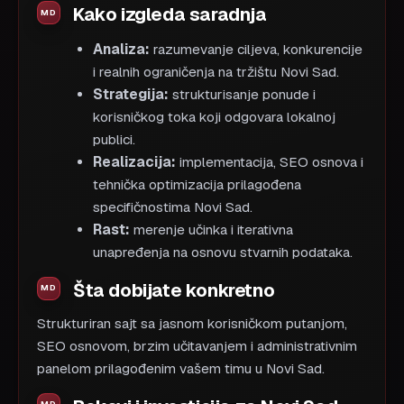
Kako izgleda saradnja
Analiza:
razumevanje ciljeva, konkurencije
i realnih ograničenja na tržištu Novi Sad.
Strategija:
strukturisanje ponude i
korisničkog toka koji odgovara lokalnoj
publici.
Realizacija:
implementacija, SEO osnova i
tehnička optimizacija prilagođena
specifičnostima Novi Sad.
Rast:
merenje učinka i iterativna
unapređenja na osnovu stvarnih podataka.
Šta dobijate konkretno
Strukturiran sajt sa jasnom korisničkom putanjom,
SEO osnovom, brzim učitavanjem i administrativnim
panelom prilagođenim vašem timu u Novi Sad.