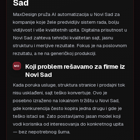
Sad
MaxDesign pruža AI automatizacija u Novi Sad za
kompanije koje žele predvidljiv sistem rada, bolju
vidljivost i više kvalitetnih upita. Digitalna prisutnost u
Novi Sad zahteva tehnički kvalitetan sajt, jasnu
strukturu i merljive rezultate. Fokus je na poslovnom
rezultatu, a ne na generičkoj produkciji.
Koji problem rešavamo za firme iz
Novi Sad
Kada poruka usluge, struktura stranice i prodajni tok
nisu usklađeni, sajt teško konvertuje. Ovo je
posebno izraženo na lokalnom tržištu u Novi Sad,
gde konkurencija često kopira jedna drugu i gde je
teško istaci se. Zato postavljamo jasan model koji
vodi korisnika od interesovanja do konkretnog upita
— bez nepotrebnog šuma.