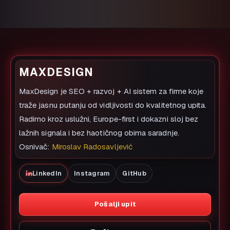
MAXDESIGN
MaxDesign je SEO + razvoj + AI sistem za firme koje
traže jasnu putanju od vidljivosti do kvalitetnog upita.
Radimo kroz uslužni, Europe-first i dokazni sloj bez
lažnih signala i bez haotičnog obima saradnje.
Osnivač:
Miroslav Radosavljević
LinkedIn
Instagram
GitHub
Pošalji upit