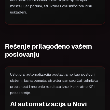
nisu povezani u celinu. Poseta postoji, ali upiti
izostaju jer poruka, struktura i korisnički tok nisu
usklađeni.
Rešenje prilagođeno vašem
poslovanju
Uslugu ai automatizacija postavljamo kao poslovni
sistem: jasna ponuda, strukturisan sadržaj, tehnička
preciznost i merenje rezultata kroz konkretne KPI
pokazatelje.
AI automatizacija u Novi