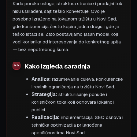
Kada poruka usluge, struktura stranice i prodajni tok
nisu usklađeni, sajt teško konvertuje. Ovo je
posebno izraženo na lokalnom tržištu u Novi Sad,
gde konkurencija često kopira jedna drugu i gde je
teško istaci se. Zato postavljamo jasan model koji
vodi korisnika od interesovanja do konkretnog upita
— bez nepotrebnog šuma.
Kako izgleda saradnja
Analiza:
razumevanje ciljeva, konkurencije
i realnih ograničenja na tržištu Novi Sad.
Strategija:
strukturisanje ponude i
korisničkog toka koji odgovara lokalnoj
publici.
Realizacija:
implementacija, SEO osnova i
tehnička optimizacija prilagođena
specifičnostima Novi Sad.