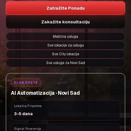
Zatražite Ponudu
Zakažite konsultaciju
Matična usluga
Sve lokacije za uslugu
Sve City lokacije
Sve usluge za Novi Sad
PLAN RASTA
AI Automatizacija · Novi Sad
Lokalna Priprema
3-5 dana
Signal Poverenja