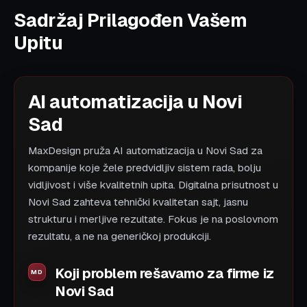
Sadržaj Prilagođen Vašem
Upitu
AI automatizacija u Novi
Sad
MaxDesign pruža AI automatizacija u Novi Sad za
kompanije koje žele predvidljiv sistem rada, bolju
vidljivost i više kvalitetnih upita. Digitalna prisutnost u
Novi Sad zahteva tehnički kvalitetan sajt, jasnu
strukturu i merljive rezultate. Fokus je na poslovnom
rezultatu, a ne na generičkoj produkciji.
Koji problem rešavamo za firme iz
Novi Sad