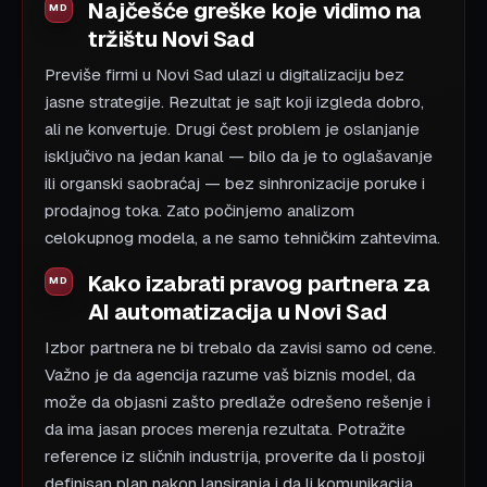
Najčešće greške koje vidimo na
tržištu Novi Sad
Previše firmi u Novi Sad ulazi u digitalizaciju bez
jasne strategije. Rezultat je sajt koji izgleda dobro,
ali ne konvertuje. Drugi čest problem je oslanjanje
isključivo na jedan kanal — bilo da je to oglašavanje
ili organski saobraćaj — bez sinhronizacije poruke i
prodajnog toka. Zato počinjemo analizom
celokupnog modela, a ne samo tehničkim zahtevima.
Kako izabrati pravog partnera za
AI automatizacija u Novi Sad
Izbor partnera ne bi trebalo da zavisi samo od cene.
Važno je da agencija razume vaš biznis model, da
može da objasni zašto predlaže odrešeno rešenje i
da ima jasan proces merenja rezultata. Potražite
reference iz sličnih industrija, proverite da li postoji
definisan plan nakon lansiranja i da li komunikacija