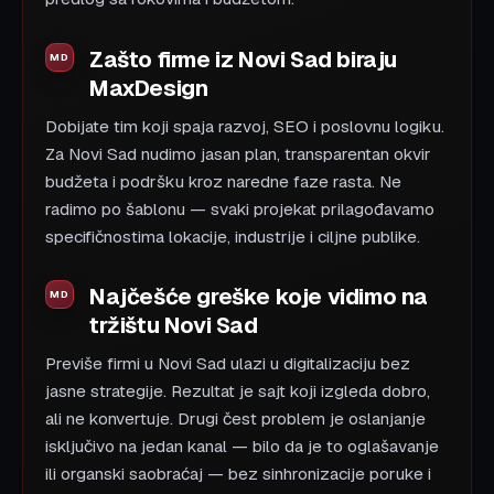
Zašto firme iz Novi Sad biraju
MaxDesign
Dobijate tim koji spaja razvoj, SEO i poslovnu logiku.
Za Novi Sad nudimo jasan plan, transparentan okvir
budžeta i podršku kroz naredne faze rasta. Ne
radimo po šablonu — svaki projekat prilagođavamo
specifičnostima lokacije, industrije i ciljne publike.
Najčešće greške koje vidimo na
tržištu Novi Sad
Previše firmi u Novi Sad ulazi u digitalizaciju bez
jasne strategije. Rezultat je sajt koji izgleda dobro,
ali ne konvertuje. Drugi čest problem je oslanjanje
isključivo na jedan kanal — bilo da je to oglašavanje
ili organski saobraćaj — bez sinhronizacije poruke i