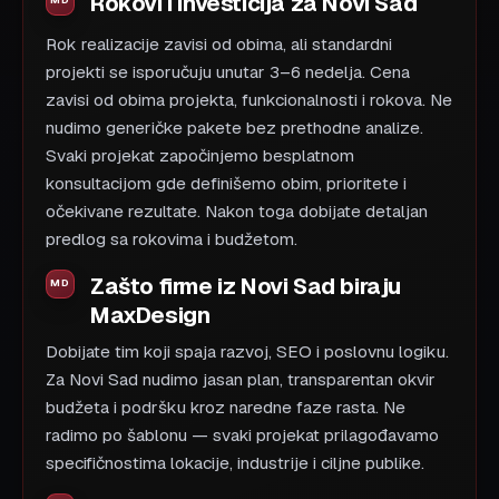
Rokovi i investicija za Novi Sad
Rok realizacije zavisi od obima, ali standardni
projekti se isporučuju unutar 3–6 nedelja. Cena
zavisi od obima projekta, funkcionalnosti i rokova. Ne
nudimo generičke pakete bez prethodne analize.
Svaki projekat započinjemo besplatnom
konsultacijom gde definišemo obim, prioritete i
očekivane rezultate. Nakon toga dobijate detaljan
predlog sa rokovima i budžetom.
Zašto firme iz Novi Sad biraju
MaxDesign
Dobijate tim koji spaja razvoj, SEO i poslovnu logiku.
Za Novi Sad nudimo jasan plan, transparentan okvir
budžeta i podršku kroz naredne faze rasta. Ne
radimo po šablonu — svaki projekat prilagođavamo
specifičnostima lokacije, industrije i ciljne publike.