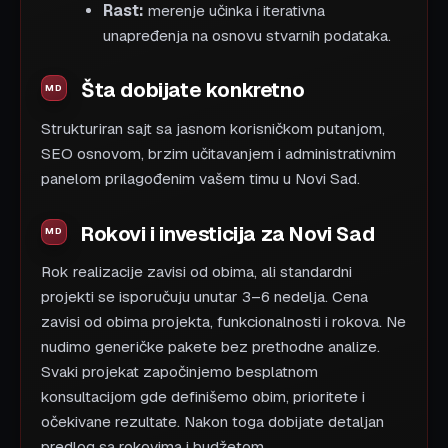
Rast:
merenje učinka i iterativna
unapređenja na osnovu stvarnih podataka.
Šta dobijate konkretno
Strukturiran sajt sa jasnom korisničkom putanjom,
SEO osnovom, brzim učitavanjem i administrativnim
panelom prilagođenim vašem timu u Novi Sad.
Rokovi i investicija za Novi Sad
Rok realizacije zavisi od obima, ali standardni
projekti se isporučuju unutar 3–6 nedelja. Cena
zavisi od obima projekta, funkcionalnosti i rokova. Ne
nudimo generičke pakete bez prethodne analize.
Svaki projekat započinjemo besplatnom
konsultacijom gde definišemo obim, prioritete i
očekivane rezultate. Nakon toga dobijate detaljan
predlog sa rokovima i budžetom.