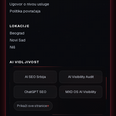
Ugovor o nivou usluge
Politika povraćaja
LOKACIJE
Beograd
Novi Sad
Niš
AI VIDLJIVOST
AI SEO Srbija
AI Visibility Audit
ChatGPT SEO
MXD OS AI Visibility
Prikaži sve stranice