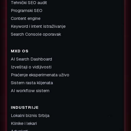
Tehnički SEO audit
Programski SEO
Content engine
Keyword i intent istraživanje
Search Console oporavak
MXD OS
AI Search Dashboard
Izveštaji o vidljivosti
Praćenje eksperimenata uživo
Sistem rasta klijenata
AI workflow sistem
INDUSTRIJE
Lokalni biznis Srbija
Klinike i lekari