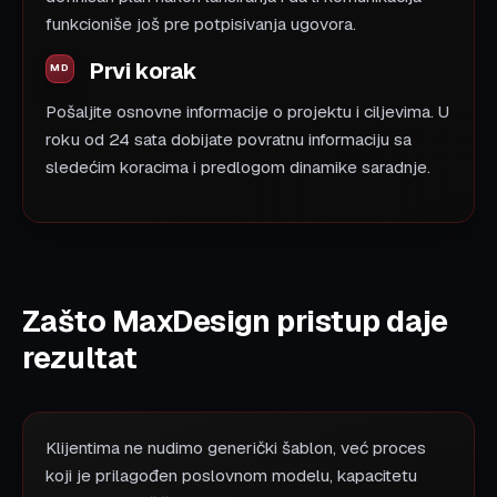
funkcioniše još pre potpisivanja ugovora.
Prvi korak
Pošaljite osnovne informacije o projektu i ciljevima. U
roku od 24 sata dobijate povratnu informaciju sa
sledećim koracima i predlogom dinamike saradnje.
Zašto MaxDesign pristup daje
rezultat
Klijentima ne nudimo generički šablon, već proces
koji je prilagođen poslovnom modelu, kapacitetu