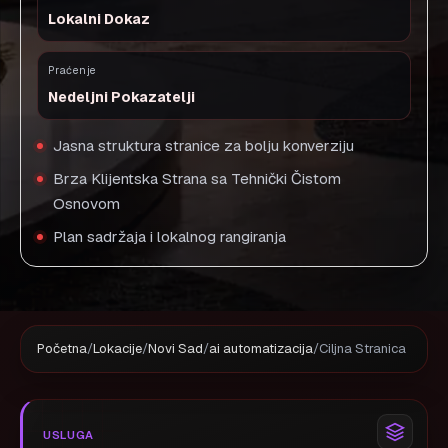
Lokalni Dokaz
Praćenje
Nedeljni Pokazatelji
Jasna struktura stranice za bolju konverziju
Brza Klijentska Strana sa Tehnički Čistom
Osnovom
Plan sadržaja i lokalnog rangiranja
Početna
/
Lokacije
/
Novi Sad
/
ai automatizacija
/
Ciljna Stranica
USLUGA