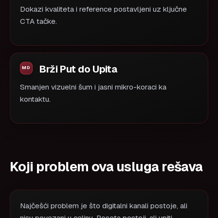
Dokazi kvaliteta i reference postavljeni uz ključne
CTA tačke.
Brži Put do Upita
Smanjen vizuelni šum i jasni mikro-koraci ka
kontaktu.
Koji problem ova usluga rešava
Najčešći problem je što digitalni kanali postoje, ali