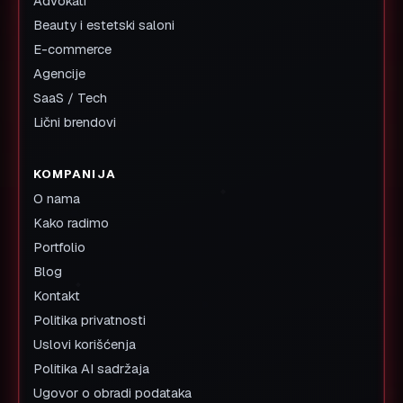
Advokati
Beauty i estetski saloni
E-commerce
Agencije
SaaS / Tech
Lični brendovi
KOMPANIJA
O nama
Kako radimo
Portfolio
Blog
Kontakt
Politika privatnosti
Uslovi korišćenja
Politika AI sadržaja
Ugovor o obradi podataka