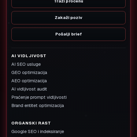
Traži procenu
Zakaži poziv
Pošalji brief
AI VIDLJIVOST
AI SEO usluge
GEO optimizacija
AEO optimizacija
AI vidljivost audit
Praćenje prompt vidljivosti
Brand entitet optimizacija
ORGANSKI RAST
Google SEO i indeksiranje