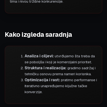
tima i nivou tržišne konkurencije.
Kako izgleda saradnja
Analiza i ciljevi:
utvrđujemo šta treba da
se poboljša i koji je komercijalni prioritet.
Struktura i realizacija:
gradimo sadržaj i
tehničku osnovu prema nameri korisnika.
Optimizacija i rast:
pratimo performanse i
iterativno unapređujemo ključne tačke
konverzije.