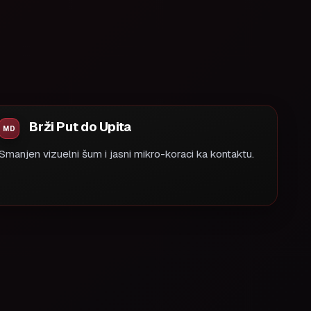
Brži Put do Upita
Smanjen vizuelni šum i jasni mikro-koraci ka kontaktu.