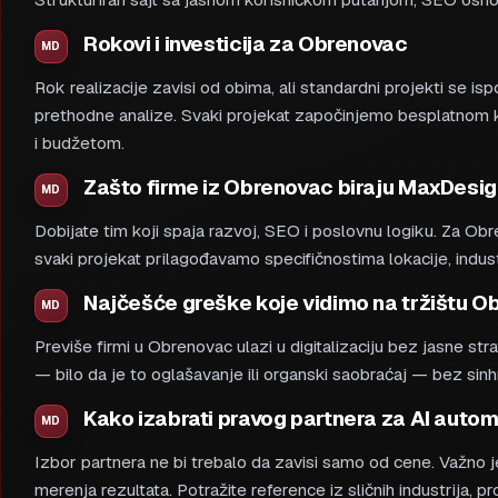
Rokovi i investicija za Obrenovac
Rok realizacije zavisi od obima, ali standardni projekti se 
prethodne analize. Svaki projekat započinjemo besplatnom ko
i budžetom.
Zašto firme iz Obrenovac biraju MaxDesi
Dobijate tim koji spaja razvoj, SEO i poslovnu logiku. Za O
svaki projekat prilagođavamo specifičnostima lokacije, industri
Najčešće greške koje vidimo na tržištu 
Previše firmi u Obrenovac ulazi u digitalizaciju bez jasne stra
— bilo da je to oglašavanje ili organski saobraćaj — bez si
Kako izabrati pravog partnera za AI autom
Izbor partnera ne bi trebalo da zavisi samo od cene. Važno 
merenja rezultata. Potražite reference iz sličnih industrija, pr