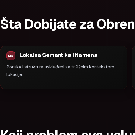
Šta Dobijate za Obre
Lokalna Semantika i Namena
Poruka i struktura usklađeni sa tržišnim kontekstom
lokacije.