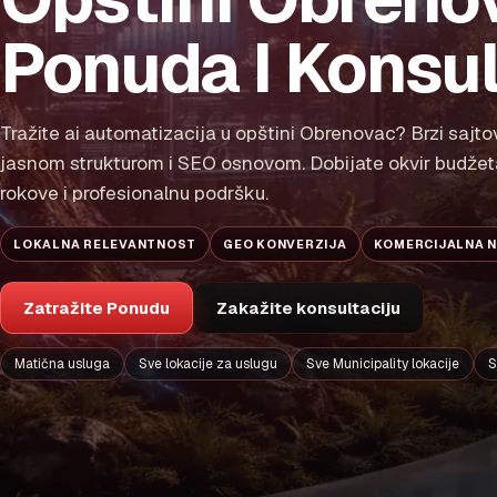
Ponuda I Konsul
Tražite ai automatizacija u opštini Obrenovac? Brzi sajto
jasnom strukturom i SEO osnovom. Dobijate okvir budžet
rokove i profesionalnu podršku.
LOKALNA RELEVANTNOST
GEO KONVERZIJA
KOMERCIJALNA 
Zatražite Ponudu
Zakažite konsultaciju
Matična usluga
Sve lokacije za uslugu
Sve Municipality lokacije
S