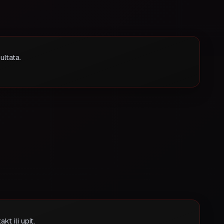
ultata.
t ili upit.