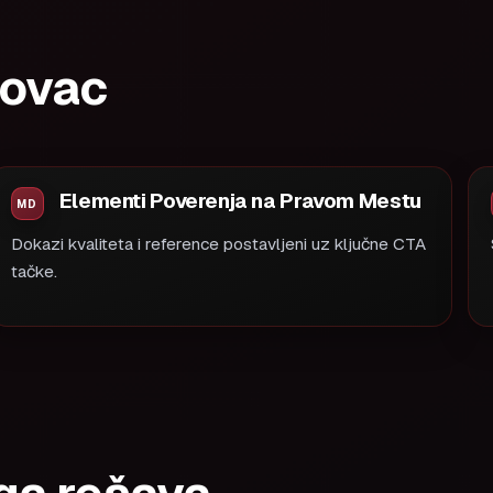
novac
Elementi Poverenja na Pravom Mestu
Dokazi kvaliteta i reference postavljeni uz ključne CTA
tačke.