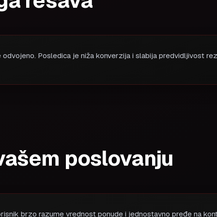
ga rešava
odvojeno. Posledica je niža konverzija i slabija predvidljivost rez
vašem poslovanju
orisnik brzo razume vrednost ponude i jednostavno pređe na kontak