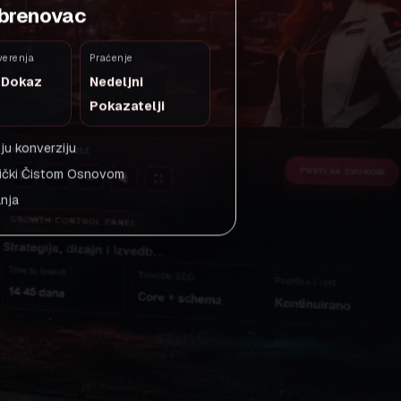
Obrenovac
verenja
Praćenje
i Dokaz
Nedeljni
Pokazatelji
ju konverziju
nički Čistom Osnovom
anja