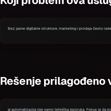
Koji problem ova uslu
Bez jasne digitalne strukture, marketing i prodaja često rade 
Rešenje prilagođeno 
ai automatizacija nije samo tehnička isporuka. Fokus je da k