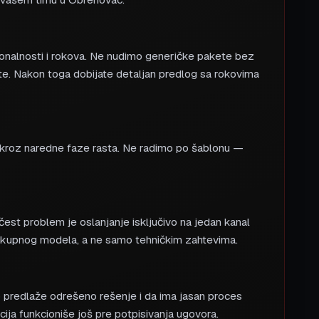
kcionalnosti i rokova. Ne nudimo generičke pakete bez
te. Nakon toga dobijate detaljan predlog sa rokovima
u kroz naredne faze rasta. Ne radimo po šablonu —
i čest problem je oslanjanje isključivo na jedan kanal
elokupnog modela, a ne samo tehničkim zahtevima.
o predlaže odrešeno rešenje i da ima jasan proces
kacija funkcioniše još pre potpisivanja ugovora.