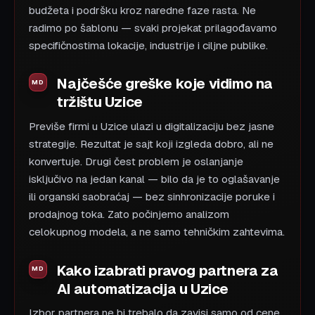
budžeta i podršku kroz naredne faze rasta. Ne
radimo po šablonu — svaki projekat prilagođavamo
specifičnostima lokacije, industrije i ciljne publike.
Najčešće greške koje vidimo na
tržištu Uzice
Previše firmi u Uzice ulazi u digitalizaciju bez jasne
strategije. Rezultat je sajt koji izgleda dobro, ali ne
konvertuje. Drugi čest problem je oslanjanje
isključivo na jedan kanal — bilo da je to oglašavanje
ili organski saobraćaj — bez sinhronizacije poruke i
prodajnog toka. Zato počinjemo analizom
celokupnog modela, a ne samo tehničkim zahtevima.
Kako izabrati pravog partnera za
AI automatizacija u Uzice
Izbor partnera ne bi trebalo da zavisi samo od cene.