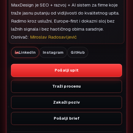
MaxDesign je SEO + razvoj + AI sistem za firme koje
traže jasnu putanju od vidljivosti do kvalitetnog upita.
Radimo kroz uslužni, Europe-first i dokazni sloj bez
lažnih signala i bez haotičnog obima saradnje.
Osnivač:
Miroslav Radosavljević
LinkedIn
Instagram
GitHub
Pošalji upit
Traži procenu
Zakaži poziv
Pošalji brief