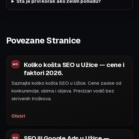
Šta je prvi korak ako želim ponudu?
Povezane Stranice
Koliko košta SEO u Užice — cene i
faktori 2026.
Saznajte koliko košta SEO u Užice. Cene zavise od
konkurencije, obima i ciljeva. Precizan vodič bez
skrivenih troškova.
Otvori
SEO ili Google Ads u Užice —