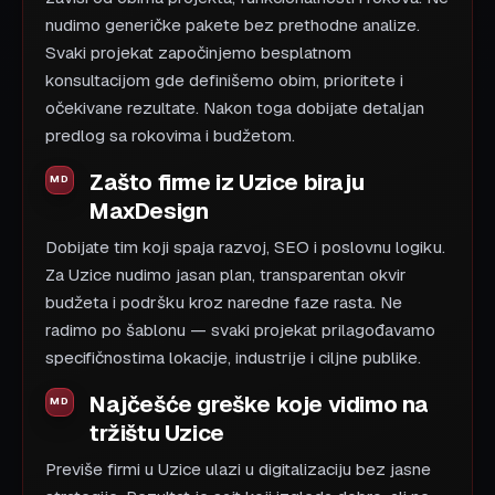
nudimo generičke pakete bez prethodne analize.
Svaki projekat započinjemo besplatnom
konsultacijom gde definišemo obim, prioritete i
očekivane rezultate. Nakon toga dobijate detaljan
predlog sa rokovima i budžetom.
Zašto firme iz Uzice biraju
MaxDesign
Dobijate tim koji spaja razvoj, SEO i poslovnu logiku.
Za Uzice nudimo jasan plan, transparentan okvir
budžeta i podršku kroz naredne faze rasta. Ne
radimo po šablonu — svaki projekat prilagođavamo
specifičnostima lokacije, industrije i ciljne publike.
Najčešće greške koje vidimo na
tržištu Uzice
Previše firmi u Uzice ulazi u digitalizaciju bez jasne