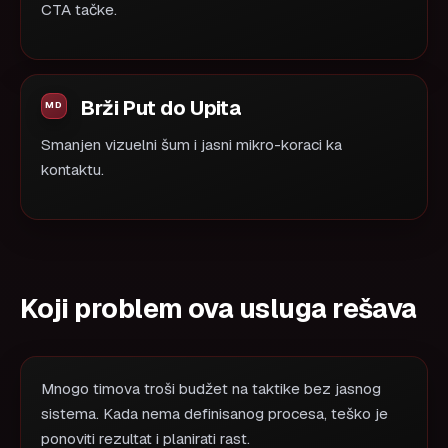
CTA tačke.
Brži Put do Upita
Smanjen vizuelni šum i jasni mikro-koraci ka
kontaktu.
Koji problem ova usluga rešava
Mnogo timova troši budžet na taktike bez jasnog
sistema. Kada nema definisanog procesa, teško je
ponoviti rezultat i planirati rast.