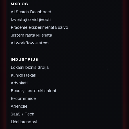
MXD OS
AI Search Dashboard
Izveštaji o vidljivosti
Praćenje eksperimenata uživo
Sistem rasta klijenata
AI workflow sistem
INDUSTRIJE
Lokalni biznis Srbija
Klinike i lekari
Advokati
Beauty i estetski saloni
E-commerce
Agencije
SaaS / Tech
Lični brendovi