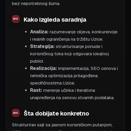
bez nepotrebnog šuma.
Kako izgleda saradnja
Analiza:
razumevanje ciljeva, konkurencije
i realnih ograničenja na tržištu Uzice.
Strategija:
strukturisanje ponude i
korisničkog toka koji odgovara lokalnoj
publici.
Realizacija:
implementacija, SEO osnova i
tehnička optimizacija prilagođena
specifičnostima Uzice.
Rast:
merenje učinka i iterativna
unapređenja na osnovu stvarnih podataka.
Šta dobijate konkretno
Strukturiran sajt sa jasnom korisničkom putanjom,