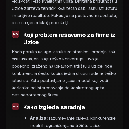
vidljivost i više kvalitetnih upita. Digitalna prisutnost u
Uzice zahteva tehnički kvalitetan sajt, jasnu strukturu
i merljive rezultate. Fokus je na poslovnom rezultatu,
a ne na generičkoj produkciji.
Koji problem rešavamo za firme iz
Uzice
Kada poruka usluge, struktura stranice i prodajni tok
nisu usklađeni, sajt teško konvertuje. Ovo je
posebno izraženo na lokalnom tržištu u Uzice, gde
konkurencija često kopira jedna drugu i gde je teško
istaci se. Zato postavljamo jasan model koji vodi
korisnika od interesovanja do konkretnog upita —
bez nepotrebnog šuma.
Kako izgleda saradnja
Analiza:
razumevanje ciljeva, konkurencije
i realnih ograničenja na tržištu Uzice.