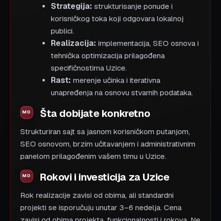
Strategija:
strukturisanje ponude i
korisničkog toka koji odgovara lokalnoj
publici.
Realizacija:
implementacija, SEO osnova i
tehnička optimizacija prilagođena
specifičnostima Uzice.
Rast:
merenje učinka i iterativna
unapređenja na osnovu stvarnih podataka.
Šta dobijate konkretno
Strukturiran sajt sa jasnom korisničkom putanjom,
SEO osnovom, brzim učitavanjem i administrativnim
panelom prilagođenim vašem timu u Uzice.
Rokovi i investicija za Uzice
Rok realizacije zavisi od obima, ali standardni
projekti se isporučuju unutar 3–6 nedelja. Cena
zavisi od obima projekta, funkcionalnosti i rokova. Ne