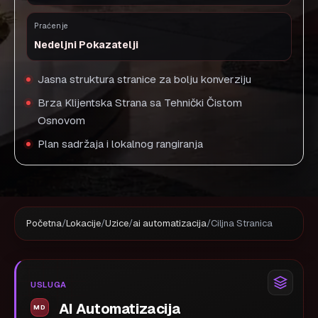
Praćenje
Nedeljni Pokazatelji
Jasna struktura stranice za bolju konverziju
Brza Klijentska Strana sa Tehnički Čistom
Osnovom
Plan sadržaja i lokalnog rangiranja
Početna
/
Lokacije
/
Uzice
/
ai automatizacija
/
Ciljna Stranica
USLUGA
AI Automatizacija