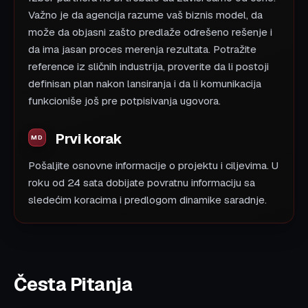
Važno je da agencija razume vaš biznis model, da
može da objasni zašto predlaže odrešeno rešenje i
da ima jasan proces merenja rezultata. Potražite
reference iz sličnih industrija, proverite da li postoji
definisan plan nakon lansiranja i da li komunikacija
funkcioniše još pre potpisivanja ugovora.
Prvi korak
Pošaljite osnovne informacije o projektu i ciljevima. U
roku od 24 sata dobijate povratnu informaciju sa
sledećim koracima i predlogom dinamike saradnje.
Česta Pitanja