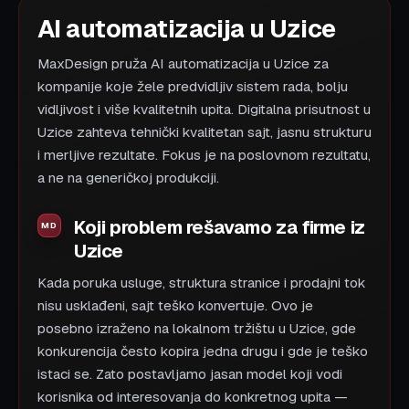
AI automatizacija u Uzice
MaxDesign pruža AI automatizacija u Uzice za
kompanije koje žele predvidljiv sistem rada, bolju
vidljivost i više kvalitetnih upita. Digitalna prisutnost u
Uzice zahteva tehnički kvalitetan sajt, jasnu strukturu
i merljive rezultate. Fokus je na poslovnom rezultatu,
a ne na generičkoj produkciji.
Koji problem rešavamo za firme iz
Uzice
Kada poruka usluge, struktura stranice i prodajni tok
nisu usklađeni, sajt teško konvertuje. Ovo je
posebno izraženo na lokalnom tržištu u Uzice, gde
konkurencija često kopira jedna drugu i gde je teško
istaci se. Zato postavljamo jasan model koji vodi
korisnika od interesovanja do konkretnog upita —