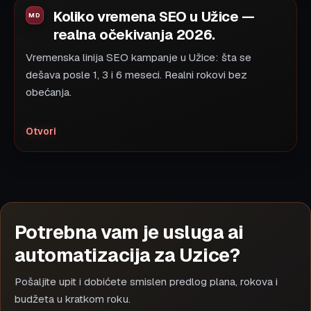
Koliko vremena SEO u Užice —
realna očekivanja 2026.
Vremenska linija SEO kampanje u Užice: šta se
dešava posle 1, 3 i 6 meseci. Realni rokovi bez
obećanja.
Otvori
Potrebna vam je usluga ai
automatizacija za Uzice?
Pošaljite upit i dobićete smislen predlog plana, rokova i
budžeta u kratkom roku.