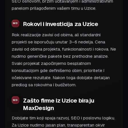
SEO osnovom, brzim učitavanjem i administrativnim
panelom prilagođenim vašem timu u Uzice.
Rokovi i investicija za Uzice
Rok realizacije zavisi od obima, ali standardni
projekti se isporučuju unutar 3–6 nedelja. Cena
zavisi od obima projekta, funkcionalnosti i rokova. Ne
nudimo generičke pakete bez prethodne analize.
Svaki projekat započinjemo besplatnom
konsultacijom gde definišemo obim, prioritete i
očekivane rezultate. Nakon toga dobijate detaljan
predlog sa rokovima i budžetom.
Zašto firme iz Uzice biraju
MaxDesign
Dobijate tim koji spaja razvoj, SEO i poslovnu logiku.
Za Uzice nudimo jasan plan, transparentan okvir