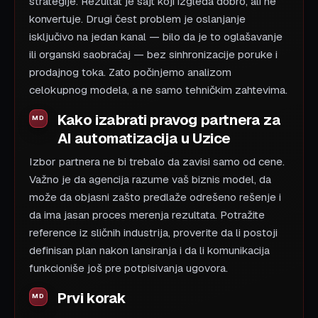
strategije. Rezultat je sajt koji izgleda dobro, ali ne
konvertuje. Drugi čest problem je oslanjanje
isključivo na jedan kanal — bilo da je to oglašavanje
ili organski saobraćaj — bez sinhronizacije poruke i
prodajnog toka. Zato počinjemo analizom
celokupnog modela, a ne samo tehničkim zahtevima.
Kako izabrati pravog partnera za
AI automatizacija u Uzice
Izbor partnera ne bi trebalo da zavisi samo od cene.
Važno je da agencija razume vaš biznis model, da
može da objasni zašto predlaže odrešeno rešenje i
da ima jasan proces merenja rezultata. Potražite
reference iz sličnih industrija, proverite da li postoji
definisan plan nakon lansiranja i da li komunikacija
funkcioniše još pre potpisivanja ugovora.
Prvi korak