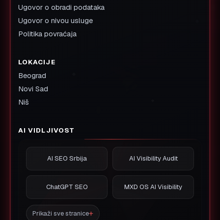
Ugovor o obradi podataka
Ugovor o nivou usluge
Politika povraćaja
LOKACIJE
Beograd
Novi Sad
Niš
AI VIDLJIVOST
AI SEO Srbija
AI Visibility Audit
ChatGPT SEO
MXD OS AI Visibility
Prikaži sve stranice