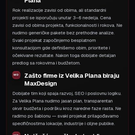
Plana
Rok realizacije zavisi od obima, ali standardni
projekti se isporučuju unutar 3–6 nedelja. Cena
zavisi od obima projekta, funkcionalnosti i rokova. Ne
nudimo generičke pakete bez prethodne analize.
Svaki projekat započinjemo besplatnom
konsultacijom gde definišemo obim, prioritete i
očekivane rezultate. Nakon toga dobijate detaljan
predlog sa rokovima i budžetom.
Zašto firme iz Velika Plana biraju
MaxDesign
Dobijate tim koji spaja razvoj, SEO i poslovnu logiku.
Za Velika Plana nudimo jasan plan, transparentan
okvir budžeta i podršku kroz naredne faze rasta. Ne
radimo po šablonu — svaki projekat prilagođavamo
specifičnostima lokacije, industrije i ciljne publike.