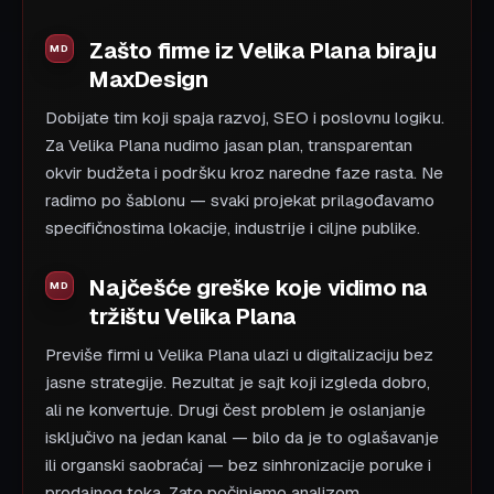
Zašto firme iz Velika Plana biraju
MaxDesign
Dobijate tim koji spaja razvoj, SEO i poslovnu logiku.
Za Velika Plana nudimo jasan plan, transparentan
okvir budžeta i podršku kroz naredne faze rasta. Ne
radimo po šablonu — svaki projekat prilagođavamo
specifičnostima lokacije, industrije i ciljne publike.
Najčešće greške koje vidimo na
tržištu Velika Plana
Previše firmi u Velika Plana ulazi u digitalizaciju bez
jasne strategije. Rezultat je sajt koji izgleda dobro,
ali ne konvertuje. Drugi čest problem je oslanjanje
isključivo na jedan kanal — bilo da je to oglašavanje
ili organski saobraćaj — bez sinhronizacije poruke i
prodajnog toka. Zato počinjemo analizom