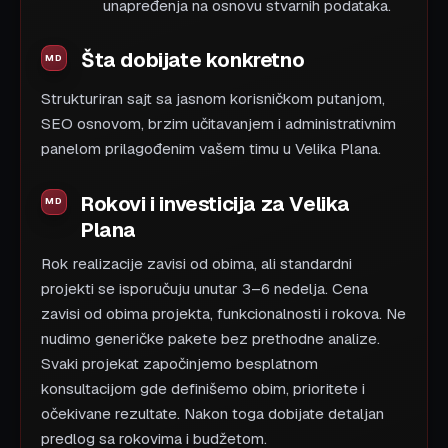
unapređenja na osnovu stvarnih podataka.
Šta dobijate konkretno
Strukturiran sajt sa jasnom korisničkom putanjom,
SEO osnovom, brzim učitavanjem i administrativnim
panelom prilagođenim vašem timu u Velika Plana.
Rokovi i investicija za Velika
Plana
Rok realizacije zavisi od obima, ali standardni
projekti se isporučuju unutar 3–6 nedelja. Cena
zavisi od obima projekta, funkcionalnosti i rokova. Ne
nudimo generičke pakete bez prethodne analize.
Svaki projekat započinjemo besplatnom
konsultacijom gde definišemo obim, prioritete i
očekivane rezultate. Nakon toga dobijate detaljan
predlog sa rokovima i budžetom.