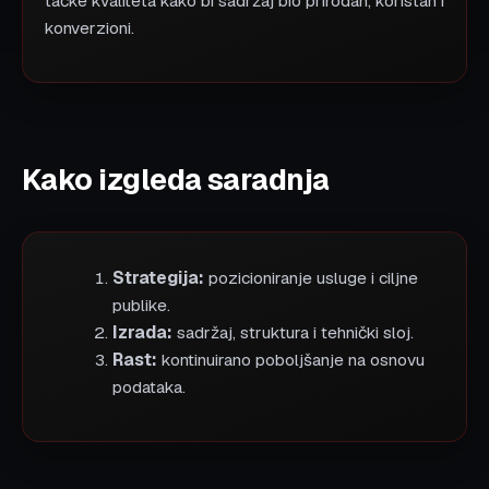
tačke kvaliteta kako bi sadržaj bio prirodan, koristan i
konverzioni.
Kako izgleda saradnja
Strategija:
pozicioniranje usluge i ciljne
publike.
Izrada:
sadržaj, struktura i tehnički sloj.
Rast:
kontinuirano poboljšanje na osnovu
podataka.