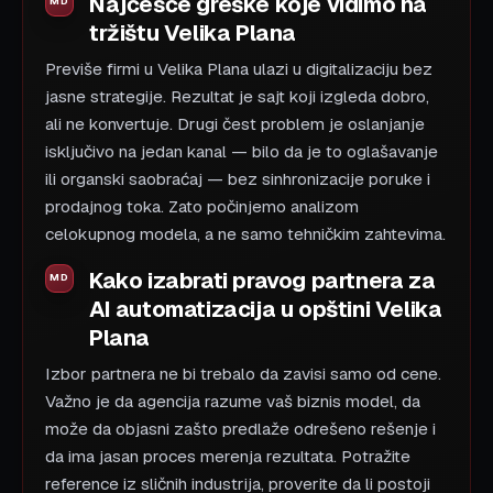
Najčešće greške koje vidimo na
tržištu Velika Plana
Previše firmi u Velika Plana ulazi u digitalizaciju bez
jasne strategije. Rezultat je sajt koji izgleda dobro,
ali ne konvertuje. Drugi čest problem je oslanjanje
isključivo na jedan kanal — bilo da je to oglašavanje
ili organski saobraćaj — bez sinhronizacije poruke i
prodajnog toka. Zato počinjemo analizom
celokupnog modela, a ne samo tehničkim zahtevima.
Kako izabrati pravog partnera za
AI automatizacija u opštini Velika
Plana
Izbor partnera ne bi trebalo da zavisi samo od cene.
Važno je da agencija razume vaš biznis model, da
može da objasni zašto predlaže odrešeno rešenje i
da ima jasan proces merenja rezultata. Potražite
reference iz sličnih industrija, proverite da li postoji