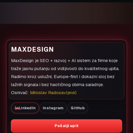
MAXDESIGN
MaxDesign je SEO + razvoj + AI sistem za firme koje
traže jasnu putanju od vidljivosti do kvalitetnog upita.
Radimo kroz uslužni, Europe-first i dokazni sloj bez
lažnih signala i bez haotičnog obima saradnje.
Osnivač:
Miroslav Radosavljević
LinkedIn
Instagram
GitHub
Pošalji upit