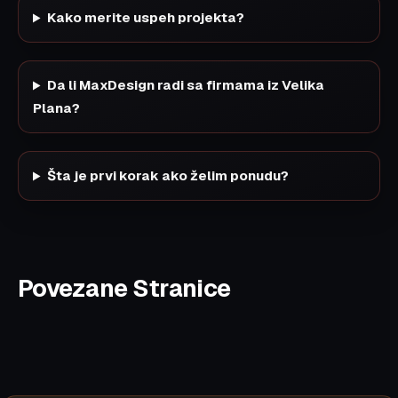
Kako merite uspeh projekta?
Da li MaxDesign radi sa firmama iz Velika
Plana?
Šta je prvi korak ako želim ponudu?
Povezane Stranice