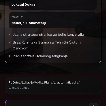
Lokalni Dokaz
Praćenje
Nedeljni Pokazatelji
Jasna struktura stranice za bolju konverziju
Brza Klijentska Strana sa Tehnički Čistom
Osnovom
Plan sadržaja i lokalnog rangiranja
Početna
/
Lokacije
/
Velika Plana
/
ai automatizacija
/
Ciljna Stranica