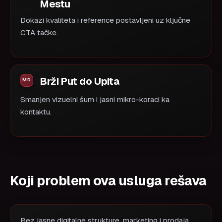
Mestu
Dokazi kvaliteta i reference postavljeni uz ključne
CTA tačke.
Brži Put do Upita
Smanjen vizuelni šum i jasni mikro-koraci ka
kontaktu.
Koji problem ova usluga rešava
Bez jasne digitalne strukture, marketing i prodaja