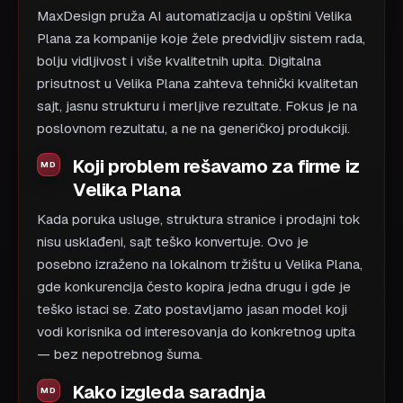
MaxDesign pruža AI automatizacija u opštini Velika
Plana za kompanije koje žele predvidljiv sistem rada,
bolju vidljivost i više kvalitetnih upita. Digitalna
prisutnost u Velika Plana zahteva tehnički kvalitetan
sajt, jasnu strukturu i merljive rezultate. Fokus je na
poslovnom rezultatu, a ne na generičkoj produkciji.
Koji problem rešavamo za firme iz
Velika Plana
Kada poruka usluge, struktura stranice i prodajni tok
nisu usklađeni, sajt teško konvertuje. Ovo je
posebno izraženo na lokalnom tržištu u Velika Plana,
gde konkurencija često kopira jedna drugu i gde je
teško istaci se. Zato postavljamo jasan model koji
vodi korisnika od interesovanja do konkretnog upita
— bez nepotrebnog šuma.
Kako izgleda saradnja