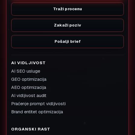
Traži procenu
Zakaži poziv
Pošalji brief
AI VIDLJIVOST
AI SEO usluge
GEO optimizacija
AEO optimizacija
AI vidljivost audit
Praćenje prompt vidljivosti
Brand entitet optimizacija
ORGANSKI RAST