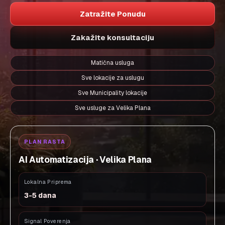
Zatražite Ponudu
Zakažite konsultaciju
Matična usluga
Sve lokacije za uslugu
Sve Municipality lokacije
Sve usluge za Velika Plana
PLAN RASTA
AI Automatizacija · Velika Plana
Lokalna Priprema
3-5 dana
Signal Poverenja