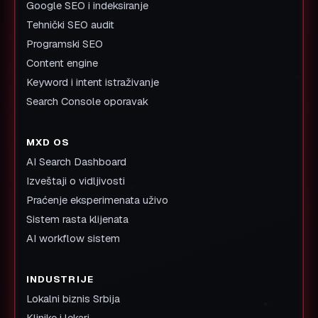
Google SEO i indeksiranje
Tehnički SEO audit
Programski SEO
Content engine
Keyword i intent istraživanje
Search Console oporavak
MXD OS
AI Search Dashboard
Izveštaji o vidljivosti
Praćenje eksperimenata uživo
Sistem rasta klijenata
AI workflow sistem
INDUSTRIJE
Lokalni biznis Srbija
Klinike i lekari