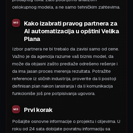
celokupnog modela, a ne samo tehničkim zahtevima.
Kako izabrati pravog partnera za
AI automatizacija u opštini Velika
Plana
Izbor partnera ne bi trebalo da zavisi samo od cene.
Važno je da agencija razume vaš biznis model, da
može da objasni zašto predlaže odrešeno rešenje i
da ima jasan proces merenja rezultata. Potražite
reference iz sličnih industrija, proverite da li postoji
definisan plan nakon lansiranja i da li komunikacija
funkcioniše još pre potpisivanja ugovora.
Prvi korak
Pošaljite osnovne informacije o projektu i ciljevima. U
roku od 24 sata dobijate povratnu informaciju sa