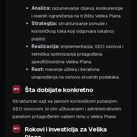
Analiza:
razumevanje ciljeva, konkurencije
i realnih ograničenja na tržištu Velika Plana.
Strategija:
strukturisanje ponude i
korisničkog toka koji odgovara lokalnoj
publici.
Realizacija:
implementacija, SEO osnova i
tehnička optimizacija prilagođena
specifičnostima Velika Plana.
Rast:
merenje učinka i iterativna
unapređenja na osnovu stvarnih podataka.
Šta dobijate konkretno
Strukturiran sajt sa jasnom korisničkom putanjom,
SEO osnovom, brzim učitavanjem i administrativnim
panelom prilagođenim vašem timu u Velika Plana.
Rokovi i investicija za Velika