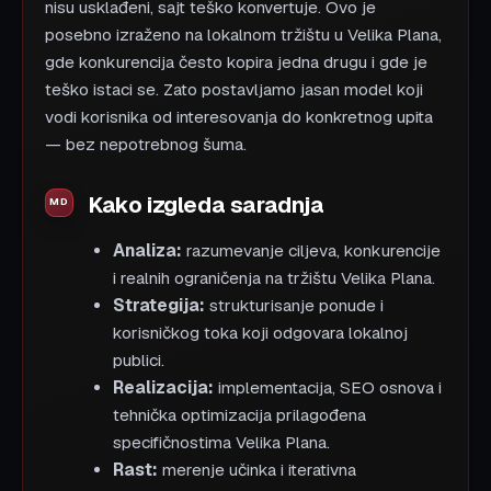
nisu usklađeni, sajt teško konvertuje. Ovo je
posebno izraženo na lokalnom tržištu u Velika Plana,
gde konkurencija često kopira jedna drugu i gde je
teško istaci se. Zato postavljamo jasan model koji
vodi korisnika od interesovanja do konkretnog upita
— bez nepotrebnog šuma.
Kako izgleda saradnja
Analiza:
razumevanje ciljeva, konkurencije
i realnih ograničenja na tržištu Velika Plana.
Strategija:
strukturisanje ponude i
korisničkog toka koji odgovara lokalnoj
publici.
Realizacija:
implementacija, SEO osnova i
tehnička optimizacija prilagođena
specifičnostima Velika Plana.
Rast:
merenje učinka i iterativna