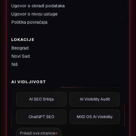
Ugovor o obradi podataka
Ugovor o nivou usluge
Politika povraćaja
LOKACIJE
Beograd
Novi Sad
Niš
AI VIDLJIVOST
AI SEO Srbija
AI Visibility Audit
ChatGPT SEO
MXD OS AI Visibility
Prikaži sve stranice