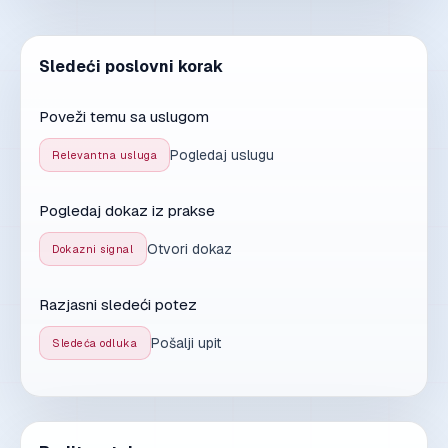
Sledeći poslovni korak
Poveži temu sa uslugom
Pogledaj uslugu
Relevantna usluga
Pogledaj dokaz iz prakse
Otvori dokaz
Dokazni signal
Razjasni sledeći potez
Pošalji upit
Sledeća odluka