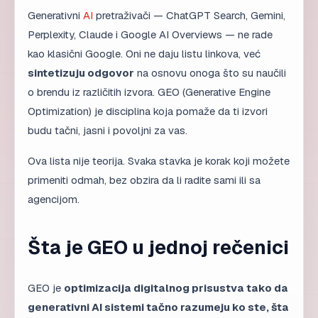
Generativni
AI
pretraživači — ChatGPT Search, Gemini,
Perplexity, Claude i Google AI Overviews — ne rade
kao klasični Google. Oni ne daju listu linkova, već
sintetizuju odgovor
na osnovu onoga što su naučili
o brendu iz različitih izvora. GEO (Generative Engine
Optimization) je disciplina koja pomaže da ti izvori
budu tačni, jasni i povoljni za vas.
Ova lista nije teorija. Svaka stavka je korak koji možete
primeniti odmah, bez obzira da li radite sami ili sa
agencijom.
Šta je GEO u jednoj rečenici
GEO je
optimizacija digitalnog prisustva tako da
generativni AI sistemi tačno razumeju ko ste, šta