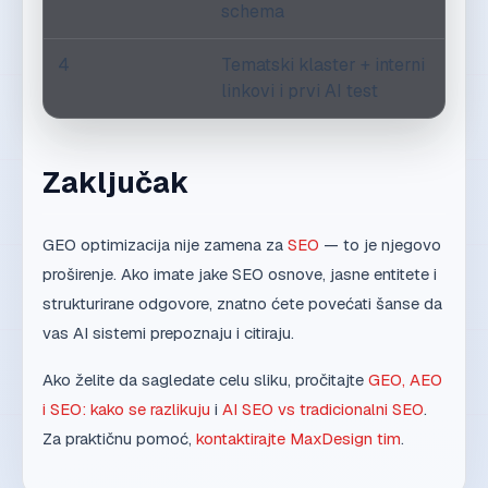
schema
4
Tematski klaster + interni
linkovi i prvi AI test
Zaključak
GEO optimizacija nije zamena za
SEO
— to je njegovo
proširenje. Ako imate jake SEO osnove, jasne entitete i
strukturirane odgovore, znatno ćete povećati šanse da
vas AI sistemi prepoznaju i citiraju.
Ako želite da sagledate celu sliku, pročitajte
GEO, AEO
i SEO: kako se razlikuju
i
AI SEO vs tradicionalni SEO
.
Za praktičnu pomoć,
kontaktirajte MaxDesign tim
.