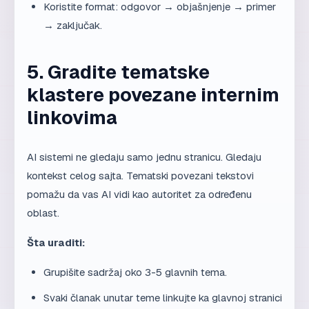
Koristite format: odgovor → objašnjenje → primer
→ zaključak.
5. Gradite tematske
klastere povezane internim
linkovima
AI sistemi ne gledaju samo jednu stranicu. Gledaju
kontekst celog sajta. Tematski povezani tekstovi
pomažu da vas AI vidi kao autoritet za određenu
oblast.
Šta uraditi:
Grupišite sadržaj oko 3-5 glavnih tema.
Svaki članak unutar teme linkujte ka glavnoj stranici