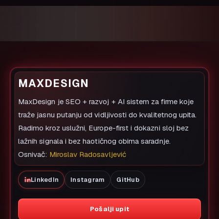
MAXDESIGN
MaxDesign je SEO + razvoj + AI sistem za firme koje
traže jasnu putanju od vidljivosti do kvalitetnog upita.
Radimo kroz uslužni, Europe-first i dokazni sloj bez
lažnih signala i bez haotičnog obima saradnje.
Osnivač:
Miroslav Radosavljević
LinkedIn
Instagram
GitHub
Pošalji upit