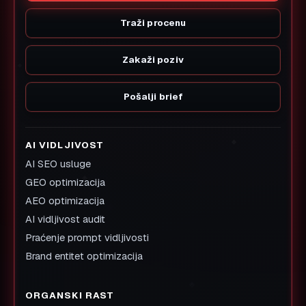
Traži procenu
Zakaži poziv
Pošalji brief
AI VIDLJIVOST
AI SEO usluge
GEO optimizacija
AEO optimizacija
AI vidljivost audit
Praćenje prompt vidljivosti
Brand entitet optimizacija
ORGANSKI RAST