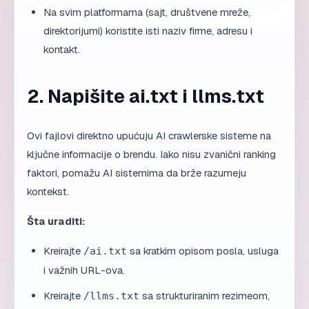
Na svim platformama (sajt, društvene mreže,
direktorijumi) koristite isti naziv firme, adresu i
kontakt.
2. Napišite ai.txt i llms.txt
Ovi fajlovi direktno upućuju AI crawlerske sisteme na
ključne informacije o brendu. Iako nisu zvanični ranking
faktori, pomažu AI sistemima da brže razumeju
kontekst.
Šta uraditi:
Kreirajte
sa kratkim opisom posla, usluga
/ai.txt
i važnih URL-ova.
Kreirajte
sa strukturiranim rezimeom,
/llms.txt