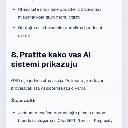
Objavljujte originalne podatke, istraživanja i
mišljenja koja drugi mogu citirati.
Gostujte na relevantnim portalima i podcast-
ovima.
8. Pratite kako vas AI
sistemi prikazuju
GEO nije jednokratna akcija. Potrebno je redovno
proveravati šta AI sistemi kažu o vama.
Šta uraditi:
Jednom mesečno postavljajte pitanja o svom
brendu i uslugama u ChatGPT, Gemini i Perplexity.