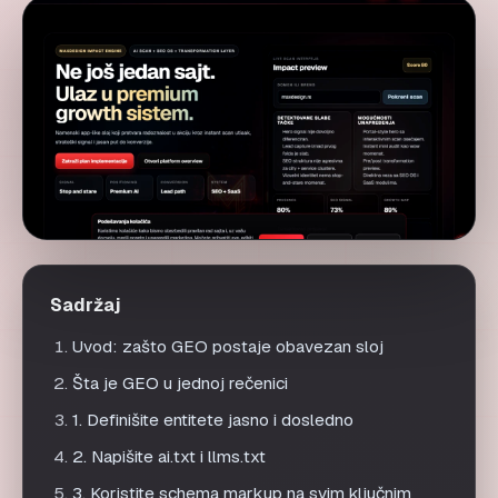
GEO optimizacija: praktična lista za 2026
Sadržaj
Uvod: zašto GEO postaje obavezan sloj
Šta je GEO u jednoj rečenici
1. Definišite entitete jasno i dosledno
2. Napišite ai.txt i llms.txt
3. Koristite schema markup na svim ključnim