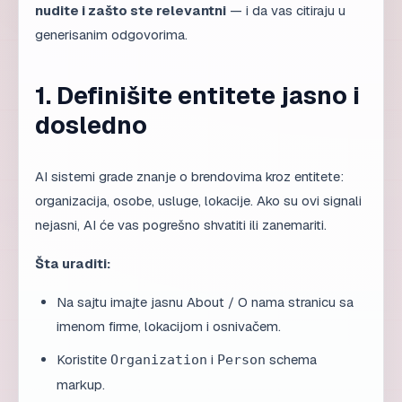
nudite i zašto ste relevantni
— i da vas citiraju u
generisanim odgovorima.
1. Definišite entitete jasno i
dosledno
AI sistemi grade znanje o brendovima kroz entitete:
organizacija, osobe, usluge, lokacije. Ako su ovi signali
nejasni, AI će vas pogrešno shvatiti ili zanemariti.
Šta uraditi:
Na sajtu imajte jasnu About / O nama stranicu sa
imenom firme, lokacijom i osnivačem.
Koristite
i
schema
Organization
Person
markup.