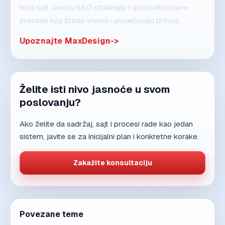
bolji sajt, jasniju SEO strategiju i automatizovane
procese koji štede vreme i povećavaju prihod.
Upoznajte MaxDesign
Želite isti nivo jasnoće u svom
poslovanju?
Ako želite da sadržaj, sajt i procesi rade kao jedan
sistem, javite se za inicijalni plan i konkretne korake.
Zakažite konsultaciju
Povezane teme