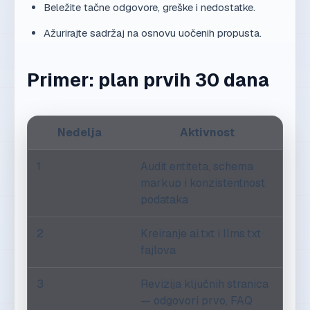
Beležite tačne odgovore, greške i nedostatke.
Ažurirajte sadržaj na osnovu uočenih propusta.
Primer: plan prvih 30 dana
Nedelja
Aktivnost
1
Audit entiteta, schema
markup i konzistentnost
podataka
2
Kreiranje ai.txt i llms.txt
fajlova
3
Revizija ključnih stranica
— odgovori prvo, FAQ