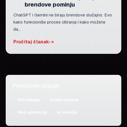
brendove pominju
ChatGPT i Gemini ne biraju brendove slučajno. Evo
kako funkcioniše proces citiranja i kako možete
da...
Pročitaj članak
Povezane usluge
SEO usluge
Izrada sajtova
Web aplikacije
AI rešenja