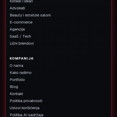
Klinike i lekari
Advokati
Beauty i estetski saloni
E-commerce
Agencije
SaaS / Tech
Lični brendovi
KOMPANIJA
O nama
Kako radimo
Portfolio
Blog
Kontakt
Politika privatnosti
Uslovi korišćenja
Politika AI sadržaja