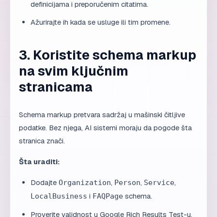
definicijama i preporučenim citatima.
Ažurirajte ih kada se usluge ili tim promene.
3. Koristite schema markup
na svim ključnim
stranicama
Schema markup pretvara sadržaj u mašinski čitljive
podatke. Bez njega, AI sistemi moraju da pogode šta
stranica znači.
Šta uraditi:
Dodajte
,
,
,
Organization
Person
Service
i
schema.
LocalBusiness
FAQPage
Proverite validnost u Google Rich Results Test-u.