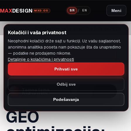
MAX
DESIGN
/
Meni
SR
EN
MXD OS
Početna
Blog
GEO optimizacija: praktična lista za 2026
Kolačići i vaša privatnost
Neophodni kolačići drže sajt u funkciji. Uz vašu saglasnost,
anonimna analitika poseta nam pokazuje šta da unapredimo
— podatke ne prodajemo nikome.
SEO
Detaljnije o kolačićima i privatnosti
Prihvati sve
9 min čitanja
Odbij sve
Tamna tema
Pređi na svetlu
Podešavanja
GEO