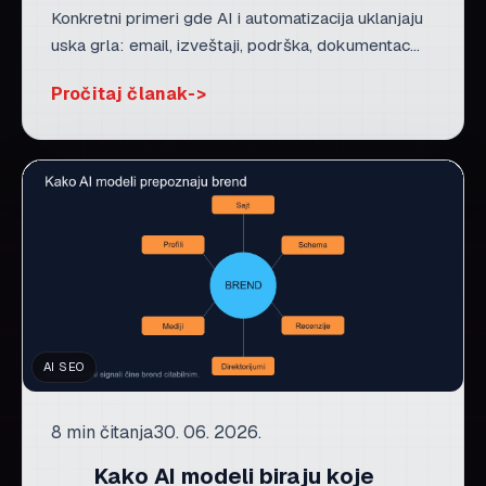
Konkretni primeri gde AI i automatizacija uklanjaju
uska grla: email, izveštaji, podrška, dokumentac...
Pročitaj članak
AI SEO
8 min čitanja
30. 06. 2026.
Kako AI modeli biraju koje