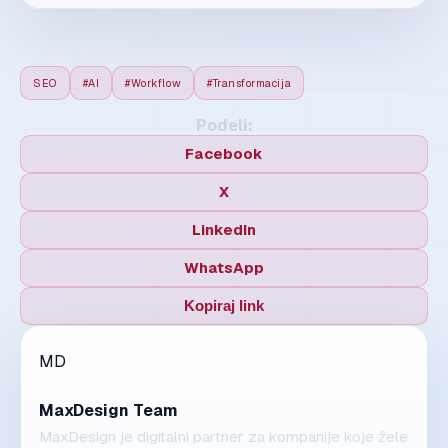
SEO
#AI
#Workflow
#Transformacija
Podeli:
Facebook
X
LinkedIn
WhatsApp
Kopiraj link
MD
MaxDesign Team
MaxDesign je digitalni partner za kompanije koje žele