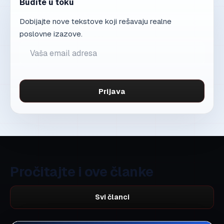
Budite u toku
Dobijajte nove tekstove koji rešavaju realne
poslovne izazove.
Prijava
Pročitajte i ove članke
Svi članci