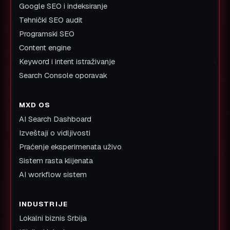
Google SEO i indeksiranje
Tehnički SEO audit
Programski SEO
Content engine
Keyword i intent istraživanje
Search Console oporavak
MXD OS
AI Search Dashboard
Izveštaji o vidljivosti
Praćenje eksperimenata uživo
Sistem rasta klijenata
AI workflow sistem
INDUSTRIJE
Lokalni biznis Srbija