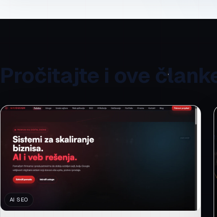
Pročitajte i ove člank
AI SEO