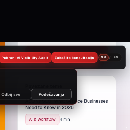
Želite isti nivo jasnoće u svom
poslovanju?
Ako želite da sadržaj, sajt i procesi
rade kao jedan sistem, javite se za
inicijalni plan i konkretne korake.
Zakažite konsultaciju
Povezane teme
AEO vs SEO: What Service Businesses
Need to Know in 2026
AI & Workflow
4 min