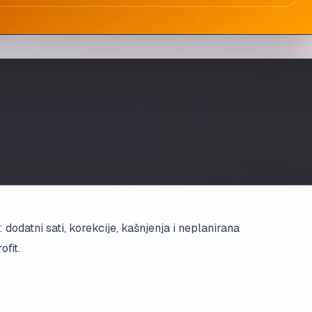
dodatni sati, korekcije, kašnjenja i neplanirana
fit.