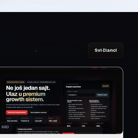
Svi članci
SEO