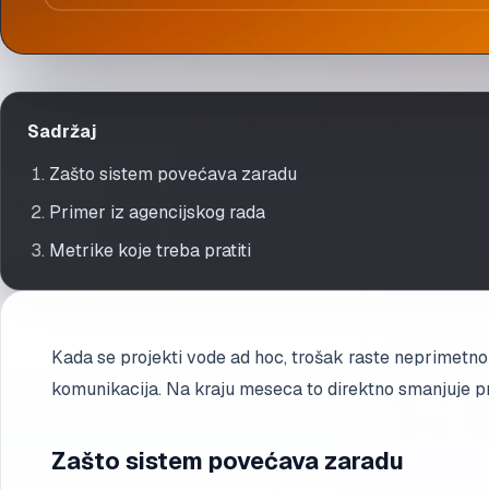
Profit kroz proces: zašto sistem rada odlučuje o zaradi
Sadržaj
Zašto sistem povećava zaradu
Primer iz agencijskog rada
Metrike koje treba pratiti
Kada se projekti vode ad hoc, trošak raste neprimetno: 
komunikacija. Na kraju meseca to direktno smanjuje pro
Zašto sistem povećava zaradu