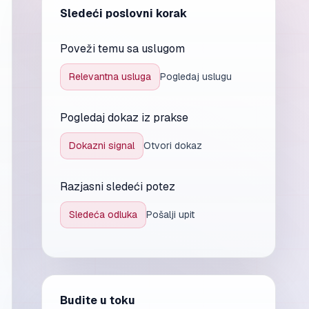
Sledeći poslovni korak
Poveži temu sa uslugom
Relevantna usluga
Pogledaj uslugu
Pogledaj dokaz iz prakse
Dokazni signal
Otvori dokaz
Razjasni sledeći potez
Sledeća odluka
Pošalji upit
Budite u toku