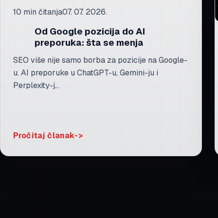
10 min čitanja
07. 07. 2026.
Od Google pozicija do AI
preporuka: šta se menja
SEO više nije samo borba za pozicije na Google-
u. AI preporuke u ChatGPT-u, Gemini-ju i
Perplexity-j...
Pročitaj članak