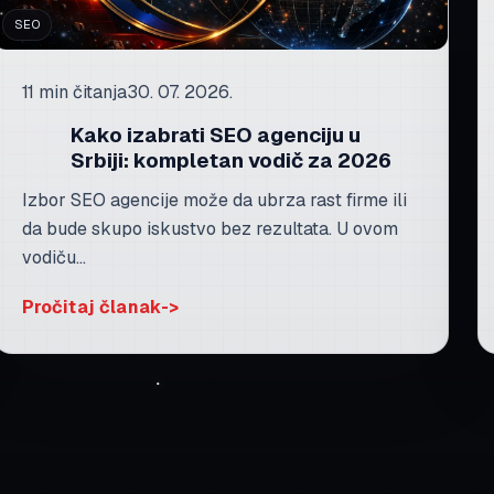
SEO
11 min čitanja
30. 07. 2026.
Kako izabrati SEO agenciju u
Srbiji: kompletan vodič za 2026
Izbor SEO agencije može da ubrza rast firme ili
da bude skupo iskustvo bez rezultata. U ovom
vodiču...
Pročitaj članak