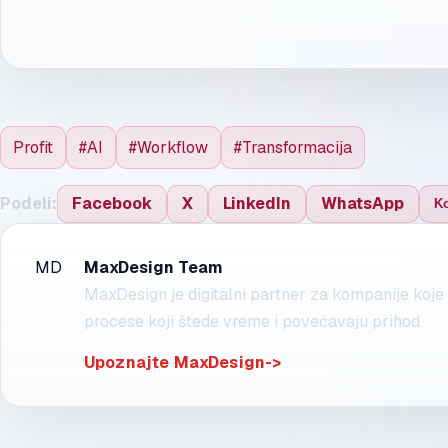
Profit
#AI
#Workflow
#Transformacija
Facebook
X
LinkedIn
WhatsApp
Podeli:
Ko
MD
MaxDesign Team
MaxDesign je digitalni partner za kompanije koje ž
procese koji štede vreme i povećavaju prihod.
Upoznajte MaxDesign