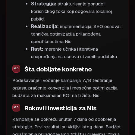
Strategija:
strukturisanje ponude i
korisničkog toka koji odgovara lokalnoj
publici.
Realizacija:
implementacija, SEO osnova i
tehnička optimizacija prilagođena
specifičnostima Nis.
Rast:
merenje učinka i iterativna
unapređenja na osnovu stvarnih podataka.
Šta dobijate konkretno
Podešavanje i vođenje kampanja, A/B testiranje
oglasa, praćenje konverzija i mesečna optimizacija
budžeta za maksimalan ROI na tržištu Nis.
Rokovi i investicija za Nis
Kampanje se pokreću unutar 7 dana od odobrenja
strategije. Prvi rezultati su vidljivi istog dana. Budžet
oglašavanja prilagođavamo tržištu i ciljevima; fokus