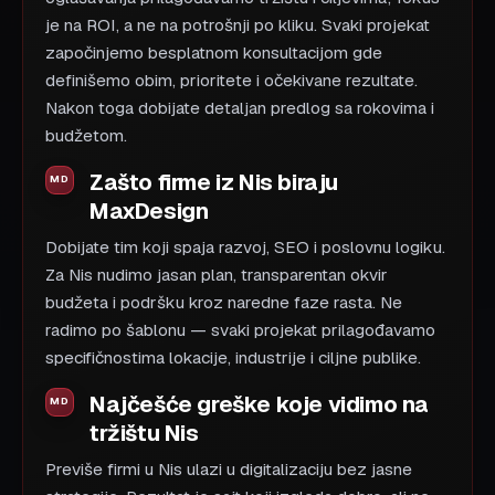
je na ROI, a ne na potrošnji po kliku. Svaki projekat
započinjemo besplatnom konsultacijom gde
definišemo obim, prioritete i očekivane rezultate.
Nakon toga dobijate detaljan predlog sa rokovima i
budžetom.
Zašto firme iz Nis biraju
MaxDesign
Dobijate tim koji spaja razvoj, SEO i poslovnu logiku.
Za Nis nudimo jasan plan, transparentan okvir
budžeta i podršku kroz naredne faze rasta. Ne
radimo po šablonu — svaki projekat prilagođavamo
specifičnostima lokacije, industrije i ciljne publike.
Najčešće greške koje vidimo na
tržištu Nis
Previše firmi u Nis ulazi u digitalizaciju bez jasne