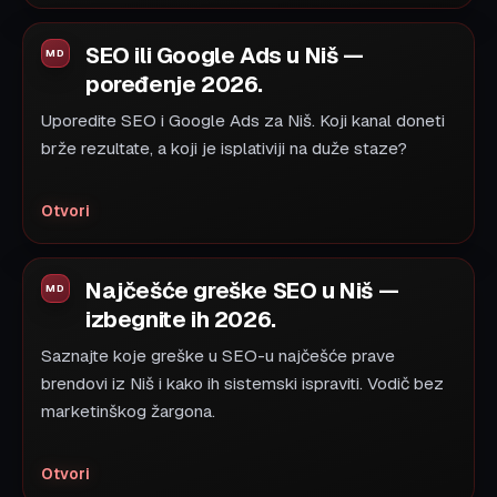
SEO ili Google Ads u Niš —
poređenje 2026.
Uporedite SEO i Google Ads za Niš. Koji kanal doneti
brže rezultate, a koji je isplativiji na duže staze?
Otvori
Najčešće greške SEO u Niš —
izbegnite ih 2026.
Saznajte koje greške u SEO-u najčešće prave
brendovi iz Niš i kako ih sistemski ispraviti. Vodič bez
marketinškog žargona.
Otvori