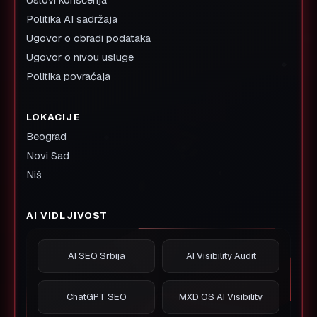
Politika AI sadržaja
Ugovor o obradi podataka
Ugovor o nivou usluge
Politika povraćaja
LOKACIJE
Beograd
Novi Sad
Niš
AI VIDLJIVOST
AI SEO Srbija
AI Visibility Audit
ChatGPT SEO
MXD OS AI Visibility