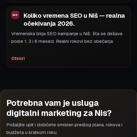
Koliko vremena SEO u Niš — realna
očekivanja 2026.
Vremenska linija SEO kampanje u Niš: šta se dešava
posle 1, 3 i 6 meseci. Realni rokovi bez obećanja.
Otvori
Potrebna vam je usluga
digitalni marketing za Nis?
Pošaljite upit i dobićete smislen predlog plana, rokova i
budžeta u kratkom roku.