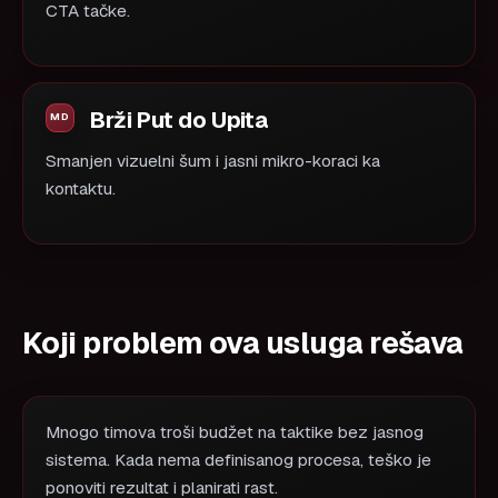
CTA tačke.
Brži Put do Upita
Smanjen vizuelni šum i jasni mikro-koraci ka
kontaktu.
Koji problem ova usluga rešava
Mnogo timova troši budžet na taktike bez jasnog
sistema. Kada nema definisanog procesa, teško je
ponoviti rezultat i planirati rast.