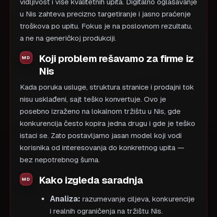
vidljivost i više kvalitetnih upita. Digitalno oglašavanje
u Nis zahteva precizno targetiranje i jasno praćenje
troškova po upitu. Fokus je na poslovnom rezultatu,
a ne na generičkoj produkciji.
Koji problem rešavamo za firme iz
Nis
Kada poruka usluge, struktura stranice i prodajni tok
nisu usklađeni, sajt teško konvertuje. Ovo je
posebno izraženo na lokalnom tržištu u Nis, gde
konkurencija često kopira jedna drugu i gde je teško
istaci se. Zato postavljamo jasan model koji vodi
korisnika od interesovanja do konkretnog upita —
bez nepotrebnog šuma.
Kako izgleda saradnja
Analiza:
razumevanje ciljeva, konkurencije
i realnih ograničenja na tržištu Nis.