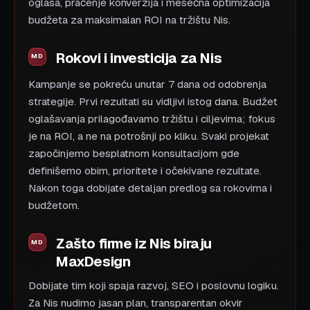
oglasa, praćenje konverzija i mesečna optimizacija
budžeta za maksimalan ROI na tržištu Nis.
Rokovi i investicija za Nis
Kampanje se pokreću unutar 7 dana od odobrenja
strategije. Prvi rezultati su vidljivi istog dana. Budžet
oglašavanja prilagođavamo tržištu i ciljevima; fokus
je na ROI, a ne na potrošnji po kliku. Svaki projekat
započinjemo besplatnom konsultacijom gde
definišemo obim, prioritete i očekivane rezultate.
Nakon toga dobijate detaljan predlog sa rokovima i
budžetom.
Zašto firme iz Nis biraju
MaxDesign
Dobijate tim koji spaja razvoj, SEO i poslovnu logiku.
Za Nis nudimo jasan plan, transparentan okvir