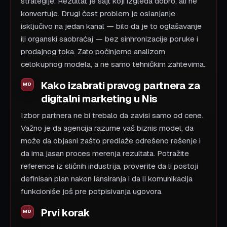
strategije. Rezultat je sajt koji izgleda dobro, ali ne
konvertuje. Drugi čest problem je oslanjanje
isključivo na jedan kanal — bilo da je to oglašavanje
ili organski saobraćaj — bez sinhronizacije poruke i
prodajnog toka. Zato počinjemo analizom
celokupnog modela, a ne samo tehničkim zahtevima.
Kako izabrati pravog partnera za
digitalni marketing u Nis
Izbor partnera ne bi trebalo da zavisi samo od cene.
Važno je da agencija razume vaš biznis model, da
može da objasni zašto predlaže odrešeno rešenje i
da ima jasan proces merenja rezultata. Potražite
reference iz sličnih industrija, proverite da li postoji
definisan plan nakon lansiranja i da li komunikacija
funkcioniše još pre potpisivanja ugovora.
Prvi korak