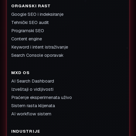
ORGANSKI RAST
Google SEO i indeksiranje
Tehnički SEO audit
Programski SEO
Content engine
Keyword i intent istraživanje
Search Console oporavak
MXD OS
AI Search Dashboard
Izveštaji o vidljivosti
Praćenje eksperimenata uživo
Sistem rasta klijenata
AI workflow sistem
INDUSTRIJE