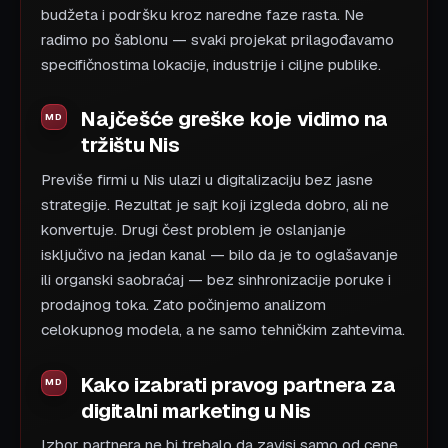
budžeta i podršku kroz naredne faze rasta. Ne
radimo po šablonu — svaki projekat prilagođavamo
specifičnostima lokacije, industrije i ciljne publike.
Najčešće greške koje vidimo na
tržištu Nis
Previše firmi u Nis ulazi u digitalizaciju bez jasne
strategije. Rezultat je sajt koji izgleda dobro, ali ne
konvertuje. Drugi čest problem je oslanjanje
isključivo na jedan kanal — bilo da je to oglašavanje
ili organski saobraćaj — bez sinhronizacije poruke i
prodajnog toka. Zato počinjemo analizom
celokupnog modela, a ne samo tehničkim zahtevima.
Kako izabrati pravog partnera za
digitalni marketing u Nis
Izbor partnera ne bi trebalo da zavisi samo od cene.