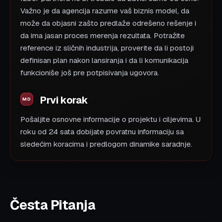
Važno je da agencija razume vaš biznis model, da
može da objasni zašto predlaže odrešeno rešenje i
da ima jasan proces merenja rezultata. Potražite
reference iz sličnih industrija, proverite da li postoji
definisan plan nakon lansiranja i da li komunikacija
funkcioniše još pre potpisivanja ugovora.
Prvi korak
Pošaljite osnovne informacije o projektu i ciljevima. U
roku od 24 sata dobijate povratnu informaciju sa
sledećim koracima i predlogom dinamike saradnje.
Česta Pitanja