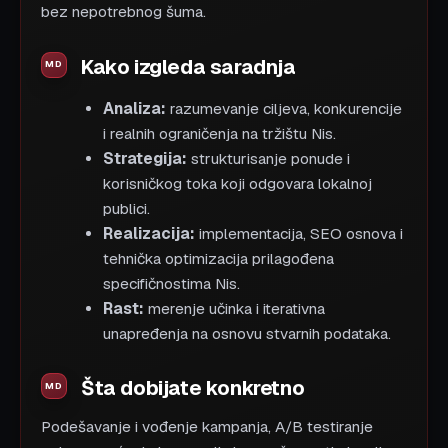
bez nepotrebnog šuma.
Kako izgleda saradnja
Analiza:
razumevanje ciljeva, konkurencije
i realnih ograničenja na tržištu Nis.
Strategija:
strukturisanje ponude i
korisničkog toka koji odgovara lokalnoj
publici.
Realizacija:
implementacija, SEO osnova i
tehnička optimizacija prilagođena
specifičnostima Nis.
Rast:
merenje učinka i iterativna
unapređenja na osnovu stvarnih podataka.
Šta dobijate konkretno
Podešavanje i vođenje kampanja, A/B testiranje