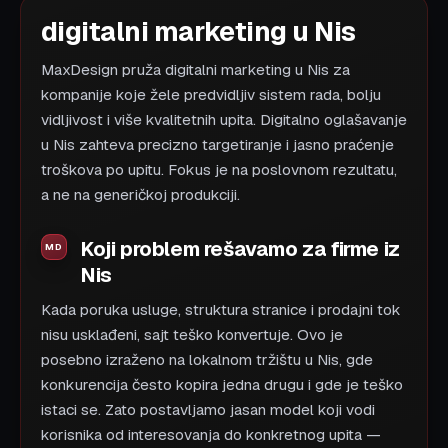
digitalni marketing u Nis
MaxDesign pruža digitalni marketing u Nis za
kompanije koje žele predvidljiv sistem rada, bolju
vidljivost i više kvalitetnih upita. Digitalno oglašavanje
u Nis zahteva precizno targetiranje i jasno praćenje
troškova po upitu. Fokus je na poslovnom rezultatu,
a ne na generičkoj produkciji.
Koji problem rešavamo za firme iz
Nis
Kada poruka usluge, struktura stranice i prodajni tok
nisu usklađeni, sajt teško konvertuje. Ovo je
posebno izraženo na lokalnom tržištu u Nis, gde
konkurencija često kopira jedna drugu i gde je teško
istaci se. Zato postavljamo jasan model koji vodi
korisnika od interesovanja do konkretnog upita —