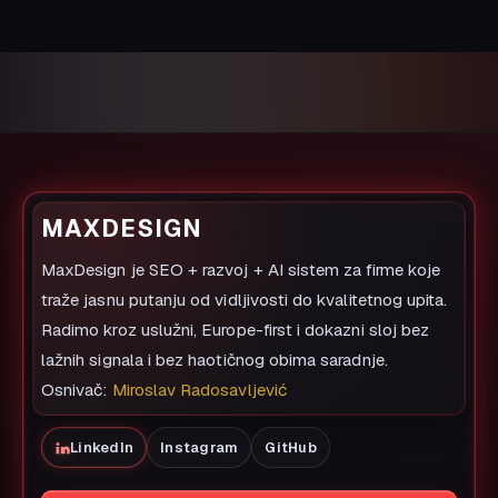
MAXDESIGN
MaxDesign je SEO + razvoj + AI sistem za firme koje
traže jasnu putanju od vidljivosti do kvalitetnog upita.
Radimo kroz uslužni, Europe-first i dokazni sloj bez
lažnih signala i bez haotičnog obima saradnje.
Osnivač:
Miroslav Radosavljević
LinkedIn
Instagram
GitHub