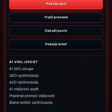
Pošalji upit
Traži procenu
Zakaži poziv
Pošalji brief
AI VIDLJIVOST
AI SEO usluge
GEO optimizacija
AEO optimizacija
AI vidljivost audit
Praćenje prompt vidljivosti
Brand entitet optimizacija