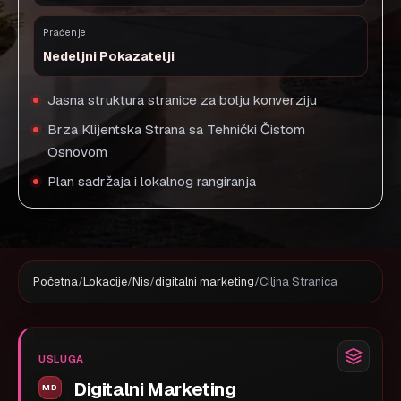
Praćenje
Nedeljni Pokazatelji
Jasna struktura stranice za bolju konverziju
Brza Klijentska Strana sa Tehnički Čistom
Osnovom
Plan sadržaja i lokalnog rangiranja
Početna
/
Lokacije
/
Nis
/
digitalni marketing
/
Ciljna Stranica
USLUGA
Digitalni Marketing