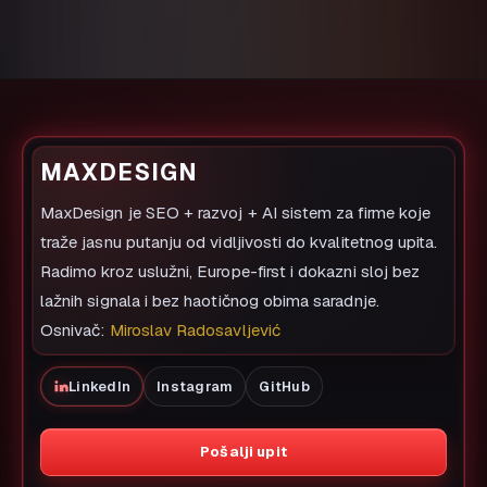
MAXDESIGN
MaxDesign je SEO + razvoj + AI sistem za firme koje
traže jasnu putanju od vidljivosti do kvalitetnog upita.
Radimo kroz uslužni, Europe-first i dokazni sloj bez
lažnih signala i bez haotičnog obima saradnje.
Osnivač:
Miroslav Radosavljević
LinkedIn
Instagram
GitHub
Pošalji upit