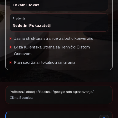
Lokalni Dokaz
Praćenje
Nedeljni Pokazatelji
Jasna struktura stranice za bolju konverziju
Brza Klijentska Strana sa Tehnički Čistom
Osnovom
Plan sadržaja i lokalnog rangiranja
Početna
/
Lokacije
/
Rasinski
/
google ads oglasavanje
/
Ciljna Stranica