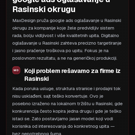
Rasinski okrugu
MaxDesign pruža google ads oglašavanje u Rasinski
okrugu za kompanije koje žele predvidljiv sistem
rada, bolju vidljivost i više kvalitetnih upita. Digitalno
oglašavanje u Rasinski zahteva precizno targetiranje
i jasno praćenje troškova po upitu. Fokus je na
poslovnom rezultatu, a ne na generičkoj produkciji.
Koji problem rešavamo za firme iz
Rasinski
Kada poruka usluge, struktura stranice i prodajni tok
nisu usklađeni, sajt teško konvertuje. Ovo je
posebno izraženo na lokalnom tržištu u Rasinski, gde
konkurencija često kopira jedna drugu i gde je teško
istaci se. Zato postavljamo jasan model koji vodi
korisnika od interesovanja do konkretnog upita —
bez nepotrebnog šuma.