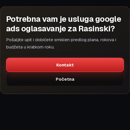
Potrebna vam je usluga google
ads oglasavanje za Rasinski?
Pošaljite upit i dobićete smislen predlog plana, rokova i
budžeta u kratkom roku.
Kontakt
Početna