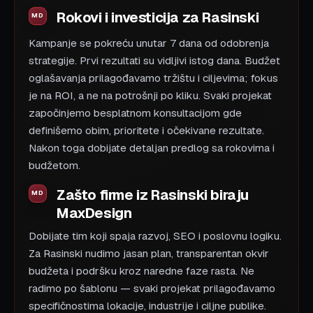
Rokovi i investicija za Rasinski
Kampanje se pokreću unutar 7 dana od odobrenja
strategije. Prvi rezultati su vidljivi istog dana. Budžet
oglašavanja prilagođavamo tržištu i ciljevima; fokus
je na ROI, a ne na potrošnji po kliku. Svaki projekat
započinjemo besplatnom konsultacijom gde
definišemo obim, prioritete i očekivane rezultate.
Nakon toga dobijate detaljan predlog sa rokovima i
budžetom.
Zašto firme iz Rasinski biraju
MaxDesign
Dobijate tim koji spaja razvoj, SEO i poslovnu logiku.
Za Rasinski nudimo jasan plan, transparentan okvir
budžeta i podršku kroz naredne faze rasta. Ne
radimo po šablonu — svaki projekat prilagođavamo
specifičnostima lokacije, industrije i ciljne publike.