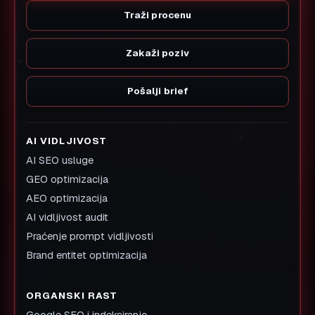
Traži procenu
Zakaži poziv
Pošalji brief
AI VIDLJIVOST
AI SEO usluge
GEO optimizacija
AEO optimizacija
AI vidljivost audit
Praćenje prompt vidljivosti
Brand entitet optimizacija
ORGANSKI RAST
Google SEO i indeksiranje