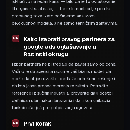
isključivo na jedan kanal — bilo da je to oglašavanje
ili organski saobraćaj — bez sinhronizacije poruke i
prodajnog toka. Zato počinjemo analizom
celokupnog modela, a ne samo tehničkim zahtevima.
Kako izabrati pravog partnera za
google ads oglašavanje u
Rasinski okrugu
Izbor partnera ne bi trebalo da zavisi samo od cene.
Važno je da agencija razume vaš biznis model, da
može da objasni zašto predlaže odrešeno rešenje i
da ima jasan proces merenja rezultata. Potražite
reference iz sličnih industrija, proverite da li postoji
definisan plan nakon lansiranja i da li komunikacija
funkcioniše još pre potpisivanja ugovora.
Prvi korak