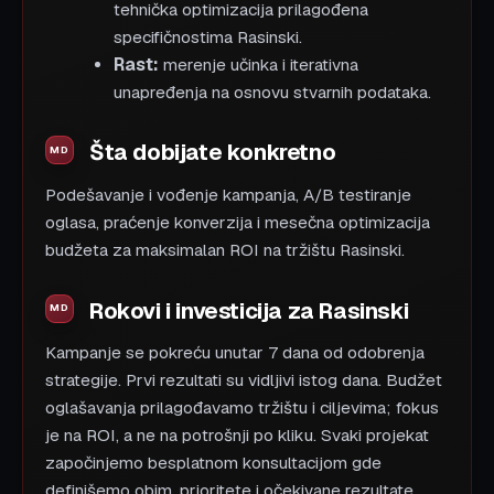
tehnička optimizacija prilagođena
specifičnostima Rasinski.
Rast:
merenje učinka i iterativna
unapređenja na osnovu stvarnih podataka.
Šta dobijate konkretno
Podešavanje i vođenje kampanja, A/B testiranje
oglasa, praćenje konverzija i mesečna optimizacija
budžeta za maksimalan ROI na tržištu Rasinski.
Rokovi i investicija za Rasinski
Kampanje se pokreću unutar 7 dana od odobrenja
strategije. Prvi rezultati su vidljivi istog dana. Budžet
oglašavanja prilagođavamo tržištu i ciljevima; fokus
je na ROI, a ne na potrošnji po kliku. Svaki projekat
započinjemo besplatnom konsultacijom gde
definišemo obim, prioritete i očekivane rezultate.