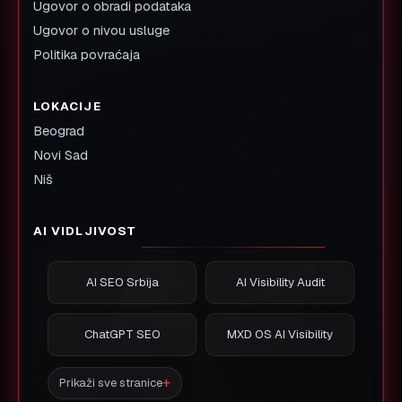
Ugovor o obradi podataka
Ugovor o nivou usluge
Politika povraćaja
LOKACIJE
Beograd
Novi Sad
Niš
AI VIDLJIVOST
AI SEO Srbija
AI Visibility Audit
ChatGPT SEO
MXD OS AI Visibility
Prikaži sve stranice