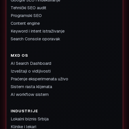
Tehnički SEO audit
Programski SEO
Content engine
Keyword i intent istraživanje
Search Console oporavak
MXD OS
AI Search Dashboard
Izveštaji o vidljivosti
Praćenje eksperimenata uživo
Sistem rasta klijenata
AI workflow sistem
INDUSTRIJE
Lokalni biznis Srbija
Klinike i lekari