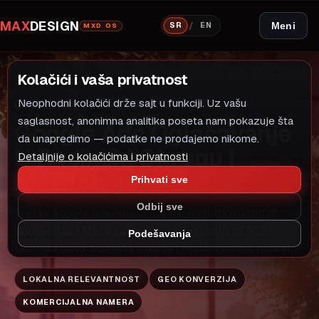
MAX
DESIGN
/
Meni
SR
EN
MXD OS
Kolačići i vaša privatnost
Neophodni kolačići drže sajt u funkciji. Uz vašu
LOKALNI MODEL RASTA
GOOGLE ADS OGLASAVANJE
saglasnost, anonimna analitika poseta nam pokazuje šta
Google Ads Oglašavanje
da unapredimo — podatke ne prodajemo nikome.
U Rasinski Okrugu |
Detaljnije o kolačićima i privatnosti
Maxdesign
Prihvati sve
Odbij sve
Tražite google ads oglašavanje u Rasinski okrugu?
Google Ads i Meta kampanje sa fokusom na ROI.
Podešavanja
Dobijate okvir budžeta, rokove i profesionalnu podršku.
LOKALNA RELEVANTNOST
GEO KONVERZIJA
KOMERCIJALNA NAMERA