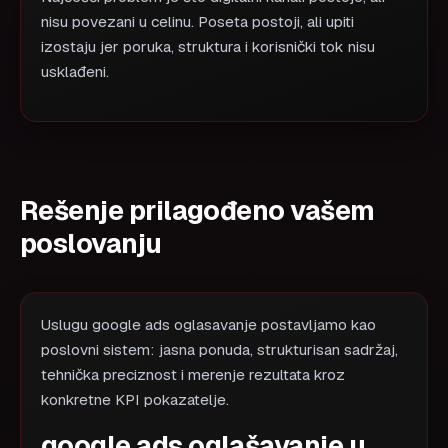
nisu povezani u celinu. Poseta postoji, ali upiti
izostaju jer poruka, struktura i korisnički tok nisu
usklađeni.
Rešenje prilagođeno vašem
poslovanju
Uslugu google ads oglasavanje postavljamo kao
poslovni sistem: jasna ponuda, strukturisan sadržaj,
tehnička preciznost i merenje rezultata kroz
konkretne KPI pokazatelje.
google ads oglašavanje u