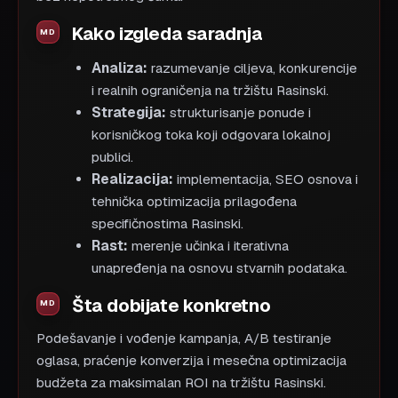
Kako izgleda saradnja
Analiza:
razumevanje ciljeva, konkurencije
i realnih ograničenja na tržištu Rasinski.
Strategija:
strukturisanje ponude i
korisničkog toka koji odgovara lokalnoj
publici.
Realizacija:
implementacija, SEO osnova i
tehnička optimizacija prilagođena
specifičnostima Rasinski.
Rast:
merenje učinka i iterativna
unapređenja na osnovu stvarnih podataka.
Šta dobijate konkretno
Podešavanje i vođenje kampanja, A/B testiranje
oglasa, praćenje konverzija i mesečna optimizacija
budžeta za maksimalan ROI na tržištu Rasinski.