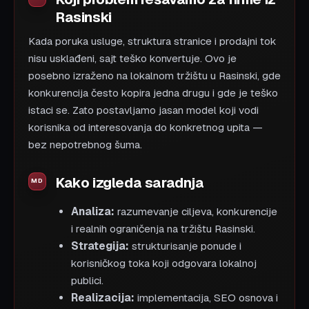
Rasinski
Kada poruka usluge, struktura stranice i prodajni tok
nisu usklađeni, sajt teško konvertuje. Ovo je
posebno izraženo na lokalnom tržištu u Rasinski, gde
konkurencija često kopira jedna drugu i gde je teško
istaci se. Zato postavljamo jasan model koji vodi
korisnika od interesovanja do konkretnog upita —
bez nepotrebnog šuma.
Kako izgleda saradnja
Analiza:
razumevanje ciljeva, konkurencije
i realnih ograničenja na tržištu Rasinski.
Strategija:
strukturisanje ponude i
korisničkog toka koji odgovara lokalnoj
publici.
Realizacija:
implementacija, SEO osnova i