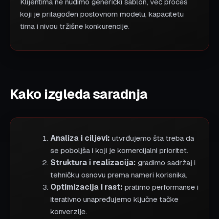
Klijentima ne nudimo generički šablon, već proces
koji je prilagođen poslovnom modelu, kapacitetu
tima i nivou tržišne konkurencije.
Kako izgleda saradnja
Analiza i ciljevi:
utvrđujemo šta treba da
se poboljša i koji je komercijalni prioritet.
Struktura i realizacija:
gradimo sadržaj i
tehničku osnovu prema nameri korisnika.
Optimizacija i rast:
pratimo performanse i
iterativno unapređujemo ključne tačke
konverzije.