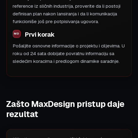
reference iz sličnih industrija, proverite da li postoji
definisan plan nakon lansiranja i da li komunikacija
funkcioniše još pre potpisivanja ugovora.
Prvi korak
Pošaljite osnovne informacije o projektu i ciljevima. U
roku od 24 sata dobijate povratnu informaciju sa
sledećim koracima i predlogom dinamike saradnje.
Zašto MaxDesign pristup daje
rezultat