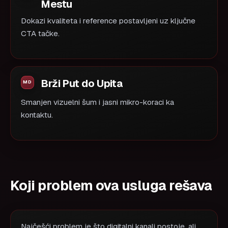
Mestu
Dokazi kvaliteta i reference postavljeni uz ključne
CTA tačke.
Brži Put do Upita
Smanjen vizuelni šum i jasni mikro-koraci ka
kontaktu.
Koji problem ova usluga rešava
Najčešći problem je što digitalni kanali postoje, ali