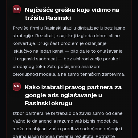
Najčešće greške koje vidimo na
tržištu Rasinski
Previše firmi u Rasinski ulazi u digitalizaciju bez jasne
strategije. Rezultat je sajt koji izgleda dobro, ali ne
konvertuje. Drugi čest problem je oslanjanje
isključivo na jedan kanal — bilo da je to oglašavanje
ili organski saobraćaj — bez sinhronizacije poruke i
prodajnog toka. Zato počinjemo analizom
celokupnog modela, a ne samo tehničkim zahtevima.
Kako izabrati pravog partnera za
google ads oglašavanje u
Rasinski okrugu
Izbor partnera ne bi trebalo da zavisi samo od cene.
Važno je da agencija razume vaš biznis model, da
može da objasni zašto predlaže odrešeno rešenje i
da ima jasan proces merenja rezultata. Potražite