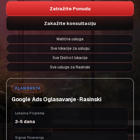
Zatražite Ponudu
Zakažite konsultaciju
Matična usluga
Sve lokacije za uslugu
Sve District lokacije
Sve usluge za Rasinski
PLAN RASTA
Google Ads Oglasavanje · Rasinski
Lokalna Priprema
3-5 dana
Signal Poverenja