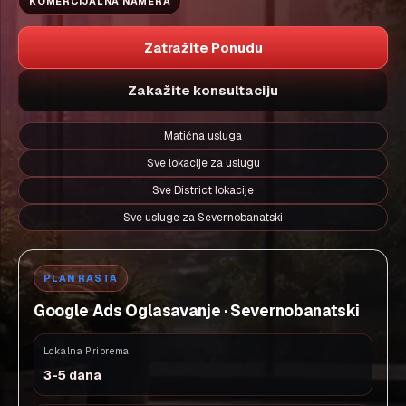
KOMERCIJALNA NAMERA
Zatražite Ponudu
Zakažite konsultaciju
Matična usluga
Sve lokacije za uslugu
Sve District lokacije
Sve usluge za Severnobanatski
PLAN RASTA
Google Ads Oglasavanje · Severnobanatski
Lokalna Priprema
3-5 dana