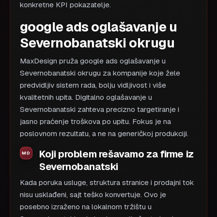
konkretne KPI pokazatelje.
google ads oglašavanje u
Severnobanatski okrugu
MaxDesign pruža google ads oglašavanje u
Severnobanatski okrugu za kompanije koje žele
predvidljiv sistem rada, bolju vidljivost i više
kvalitetnih upita. Digitalno oglašavanje u
Severnobanatski zahteva precizno targetiranje i
jasno praćenje troškova po upitu. Fokus je na
poslovnom rezultatu, a ne na generičkoj produkciji.
Koji problem rešavamo za firme iz
Severnobanatski
Kada poruka usluge, struktura stranice i prodajni tok
nisu usklađeni, sajt teško konvertuje. Ovo je
posebno izraženo na lokalnom tržištu u