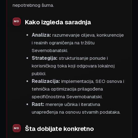
nepotrebnog šuma.
Kako izgleda saradnja
Analiza:
razumevanje ciljeva, konkurencije
i realnih ograničenja na tržištu
Severnobanatski.
Strategija:
strukturisanje ponude i
korisničkog toka koji odgovara lokalnoj
publici.
Realizacija:
implementacija, SEO osnova i
tehnička optimizacija prilagođena
specifičnostima Severnobanatski.
Rast:
merenje učinka i iterativna
unapređenja na osnovu stvarnih podataka.
Šta dobijate konkretno