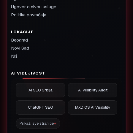
Ugovor o nivou usluge
Politika povraćaja
LOKACIJE
Beograd
Novi Sad
Niš
AI VIDLJIVOST
AI SEO Srbija
AI Visibility Audit
ChatGPT SEO
MXD OS AI Visibility
Prikaži sve stranice