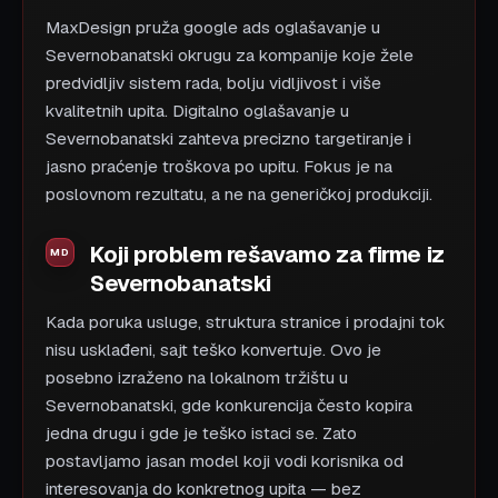
MaxDesign pruža google ads oglašavanje u
Severnobanatski okrugu za kompanije koje žele
predvidljiv sistem rada, bolju vidljivost i više
kvalitetnih upita. Digitalno oglašavanje u
Severnobanatski zahteva precizno targetiranje i
jasno praćenje troškova po upitu. Fokus je na
poslovnom rezultatu, a ne na generičkoj produkciji.
Koji problem rešavamo za firme iz
Severnobanatski
Kada poruka usluge, struktura stranice i prodajni tok
nisu usklađeni, sajt teško konvertuje. Ovo je
posebno izraženo na lokalnom tržištu u
Severnobanatski, gde konkurencija često kopira
jedna drugu i gde je teško istaci se. Zato
postavljamo jasan model koji vodi korisnika od
interesovanja do konkretnog upita — bez