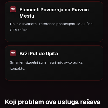
Elementi Poverenja na Pravom
Mestu
Dokazi kvaliteta i reference postavljeni uz ključne
CTA tačke.
Brži Put do Upita
Smanjen vizuelni šum i jasni mikro-koraci ka
kontaktu.
Koji problem ova usluga rešava