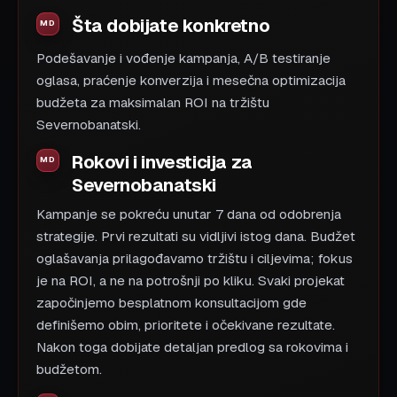
Šta dobijate konkretno
Podešavanje i vođenje kampanja, A/B testiranje
oglasa, praćenje konverzija i mesečna optimizacija
budžeta za maksimalan ROI na tržištu
Severnobanatski.
Rokovi i investicija za
Severnobanatski
Kampanje se pokreću unutar 7 dana od odobrenja
strategije. Prvi rezultati su vidljivi istog dana. Budžet
oglašavanja prilagođavamo tržištu i ciljevima; fokus
je na ROI, a ne na potrošnji po kliku. Svaki projekat
započinjemo besplatnom konsultacijom gde
definišemo obim, prioritete i očekivane rezultate.
Nakon toga dobijate detaljan predlog sa rokovima i
budžetom.