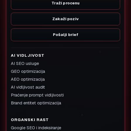
Traži procenu
Zakaži poziv
Pošalji brief
AI VIDLJIVOST
AI SEO usluge
GEO optimizacija
AEO optimizacija
AI vidljivost audit
Praćenje prompt vidljivosti
Brand entitet optimizacija
ORGANSKI RAST
Google SEO i indeksiranje