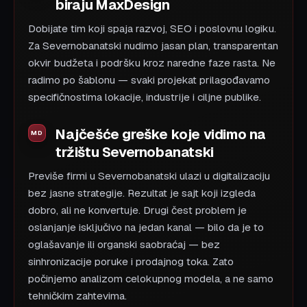
biraju MaxDesign
Dobijate tim koji spaja razvoj, SEO i poslovnu logiku.
Za Severnobanatski nudimo jasan plan, transparentan
okvir budžeta i podršku kroz naredne faze rasta. Ne
radimo po šablonu — svaki projekat prilagođavamo
specifičnostima lokacije, industrije i ciljne publike.
Najčešće greške koje vidimo na
tržištu Severnobanatski
Previše firmi u Severnobanatski ulazi u digitalizaciju
bez jasne strategije. Rezultat je sajt koji izgleda
dobro, ali ne konvertuje. Drugi čest problem je
oslanjanje isključivo na jedan kanal — bilo da je to
oglašavanje ili organski saobraćaj — bez
sinhronizacije poruke i prodajnog toka. Zato
počinjemo analizom celokupnog modela, a ne samo
tehničkim zahtevima.