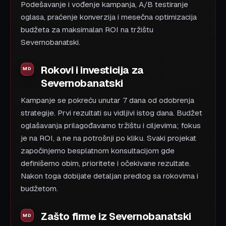
Podešavanje i vođenje kampanja, A/B testiranje
oglasa, praćenje konverzija i mesečna optimizacija
budžeta za maksimalan ROI na tržištu
Severnobanatski.
Rokovi i investicija za
Severnobanatski
Kampanje se pokreću unutar 7 dana od odobrenja
strategije. Prvi rezultati su vidljivi istog dana. Budžet
oglašavanja prilagođavamo tržištu i ciljevima; fokus
je na ROI, a ne na potrošnji po kliku. Svaki projekat
započinjemo besplatnom konsultacijom gde
definišemo obim, prioritete i očekivane rezultate.
Nakon toga dobijate detaljan predlog sa rokovima i
budžetom.
Zašto firme iz Severnobanatski