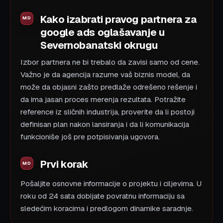
Kako izabrati pravog partnera za
google ads oglašavanje u
Severnobanatski okrugu
Izbor partnera ne bi trebalo da zavisi samo od cene.
Važno je da agencija razume vaš biznis model, da
može da objasni zašto predlaže odrešeno rešenje i
da ima jasan proces merenja rezultata. Potražite
reference iz sličnih industrija, proverite da li postoji
definisan plan nakon lansiranja i da li komunikacija
funkcioniše još pre potpisivanja ugovora.
Prvi korak
Pošaljite osnovne informacije o projektu i ciljevima. U
roku od 24 sata dobijate povratnu informaciju sa
sledećim koracima i predlogom dinamike saradnje.