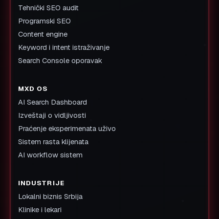
Tehnički SEO audit
Programski SEO
Content engine
Keyword i intent istraživanje
Search Console oporavak
MXD OS
AI Search Dashboard
Izveštaji o vidljivosti
Praćenje eksperimenata uživo
Sistem rasta klijenata
AI workflow sistem
INDUSTRIJE
Lokalni biznis Srbija
Klinike i lekari