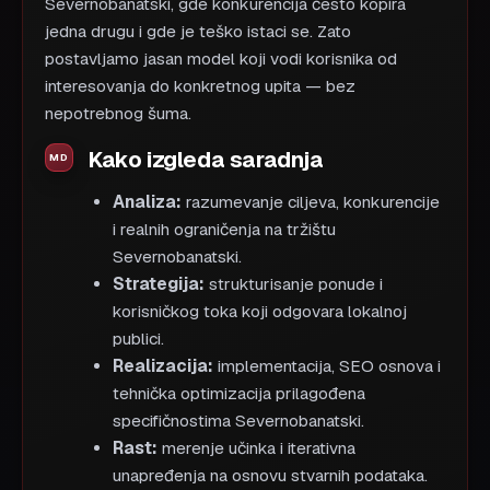
Severnobanatski, gde konkurencija često kopira
jedna drugu i gde je teško istaci se. Zato
postavljamo jasan model koji vodi korisnika od
interesovanja do konkretnog upita — bez
nepotrebnog šuma.
Kako izgleda saradnja
Analiza:
razumevanje ciljeva, konkurencije
i realnih ograničenja na tržištu
Severnobanatski.
Strategija:
strukturisanje ponude i
korisničkog toka koji odgovara lokalnoj
publici.
Realizacija:
implementacija, SEO osnova i
tehnička optimizacija prilagođena
specifičnostima Severnobanatski.
Rast:
merenje učinka i iterativna
unapređenja na osnovu stvarnih podataka.