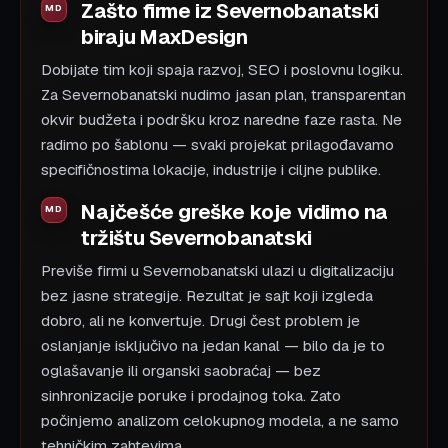
Zašto firme iz Severnobanatski
biraju MaxDesign
Dobijate tim koji spaja razvoj, SEO i poslovnu logiku.
Za Severnobanatski nudimo jasan plan, transparentan
okvir budžeta i podršku kroz naredne faze rasta. Ne
radimo po šablonu — svaki projekat prilagođavamo
specifičnostima lokacije, industrije i ciljne publike.
Najčešće greške koje vidimo na
tržištu Severnobanatski
Previše firmi u Severnobanatski ulazi u digitalizaciju
bez jasne strategije. Rezultat je sajt koji izgleda
dobro, ali ne konvertuje. Drugi čest problem je
oslanjanje isključivo na jedan kanal — bilo da je to
oglašavanje ili organski saobraćaj — bez
sinhronizacije poruke i prodajnog toka. Zato
počinjemo analizom celokupnog modela, a ne samo
tehničkim zahtevima.