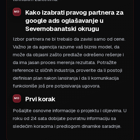
Kako izabrati pravog partnera za
google ads oglašavanje u
Severnobanatski okrugu
Izbor partnera ne bi trebalo da zavisi samo od cene.
Važno je da agencija razume vaš biznis model, da
može da objasni zašto predlaže odrešeno rešenje i
da ima jasan proces merenja rezultata. Potražite
reference iz sličnih industrija, proverite da li postoji
definisan plan nakon lansiranja i da li komunikacija
funkcioniše još pre potpisivanja ugovora.
Prvi korak
Pošaljite osnovne informacije o projektu i ciljevima. U
roku od 24 sata dobijate povratnu informaciju sa
sledećim koracima i predlogom dinamike saradnje.