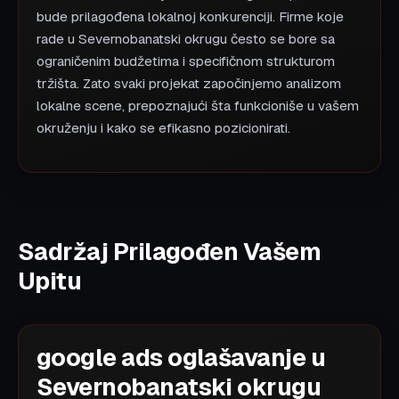
bude prilagođena lokalnoj konkurenciji. Firme koje
rade u Severnobanatski okrugu često se bore sa
ograničenim budžetima i specifičnom strukturom
tržišta. Zato svaki projekat započinjemo analizom
lokalne scene, prepoznajući šta funkcioniše u vašem
okruženju i kako se efikasno pozicionirati.
Sadržaj Prilagođen Vašem
Upitu
google ads oglašavanje u
Severnobanatski okrugu