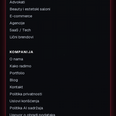
Advokati
Beauty i estetski saloni
E-commerce
Agencije
SaaS / Tech
Lični brendovi
KOMPANIJA
O nama
Kako radimo
Portfolio
Blog
Kontakt
Politika privatnosti
Uslovi korišćenja
Politika AI sadržaja
Ugovor o obradi podataka