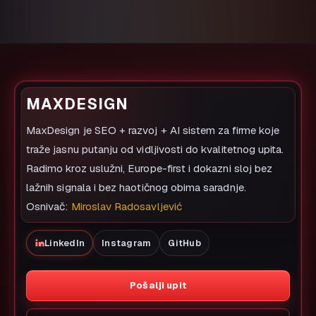
MAXDESIGN
MaxDesign je SEO + razvoj + AI sistem za firme koje
traže jasnu putanju od vidljivosti do kvalitetnog upita.
Radimo kroz uslužni, Europe-first i dokazni sloj bez
lažnih signala i bez haotičnog obima saradnje.
Osnivač:
Miroslav Radosavljević
LinkedIn
Instagram
GitHub
Pošalji upit