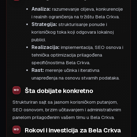
Analiza:
razumevanje ciljeva, konkurencije
i realnih ograničenja na tržištu Bela Crkva.
Strategija:
strukturisanje ponude i
korisničkog toka koji odgovara lokalnoj
publici.
Realizacija:
implementacija, SEO osnova i
tehnička optimizacija prilagođena
specifičnostima Bela Crkva.
Rast:
merenje učinka i iterativna
unapređenja na osnovu stvarnih podataka.
Šta dobijate konkretno
Strukturiran sajt sa jasnom korisničkom putanjom,
SEO osnovom, brzim učitavanjem i administrativnim
panelom prilagođenim vašem timu u Bela Crkva.
Rokovi i investicija za Bela Crkva