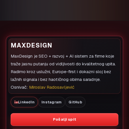
MAXDESIGN
MaxDesign je SEO + razvoj + AI sistem za firme koje
traže jasnu putanju od vidljivosti do kvalitetnog upita.
Radimo kroz uslužni, Europe-first i dokazni sloj bez
lažnih signala i bez haotičnog obima saradnje.
Osnivač:
Miroslav Radosavljević
LinkedIn
Instagram
GitHub
Pošalji upit