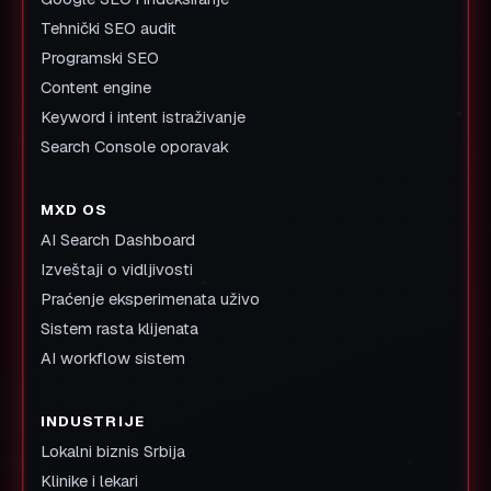
Tehnički SEO audit
Programski SEO
Content engine
Keyword i intent istraživanje
Search Console oporavak
MXD OS
AI Search Dashboard
Izveštaji o vidljivosti
Praćenje eksperimenata uživo
Sistem rasta klijenata
AI workflow sistem
INDUSTRIJE
Lokalni biznis Srbija
Klinike i lekari