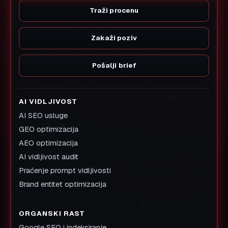
Traži procenu
Zakaži poziv
Pošalji brief
AI VIDLJIVOST
AI SEO usluge
GEO optimizacija
AEO optimizacija
AI vidljivost audit
Praćenje prompt vidljivosti
Brand entitet optimizacija
ORGANSKI RAST
Google SEO i indeksiranje