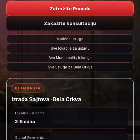
Zatražite Ponudu
Zakažite konsultaciju
Matična usluga
Sve lokacije za uslugu
Sve Municipality lokacije
Sve usluge za Bela Crkva
PLAN RASTA
Izrada Sajtova · Bela Crkva
Lokalna Priprema
3-5 dana
Signal Poverenja