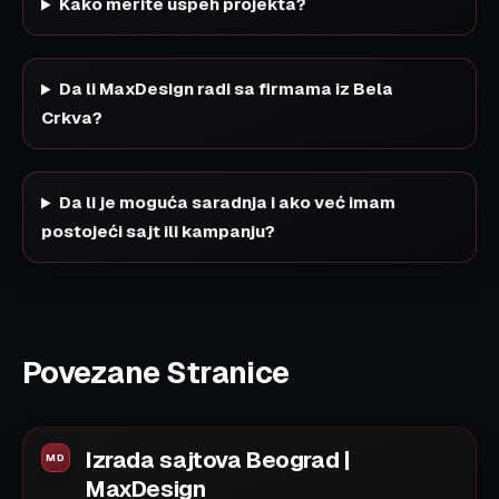
Kako merite uspeh projekta?
Da li MaxDesign radi sa firmama iz Bela
Crkva?
Da li je moguća saradnja i ako već imam
postojeći sajt ili kampanju?
Povezane Stranice
Izrada sajtova Beograd |
MaxDesign