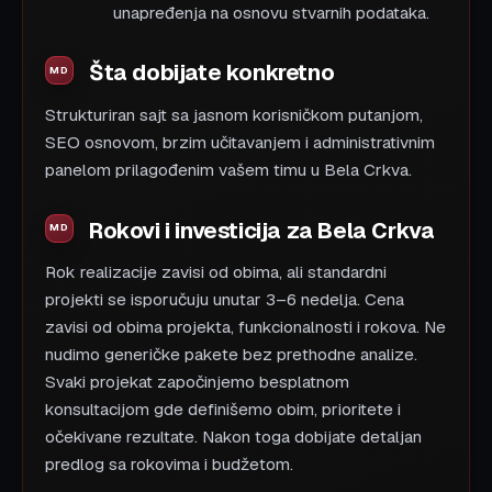
unapređenja na osnovu stvarnih podataka.
Šta dobijate konkretno
Strukturiran sajt sa jasnom korisničkom putanjom,
SEO osnovom, brzim učitavanjem i administrativnim
panelom prilagođenim vašem timu u Bela Crkva.
Rokovi i investicija za Bela Crkva
Rok realizacije zavisi od obima, ali standardni
projekti se isporučuju unutar 3–6 nedelja. Cena
zavisi od obima projekta, funkcionalnosti i rokova. Ne
nudimo generičke pakete bez prethodne analize.
Svaki projekat započinjemo besplatnom
konsultacijom gde definišemo obim, prioritete i
očekivane rezultate. Nakon toga dobijate detaljan
predlog sa rokovima i budžetom.