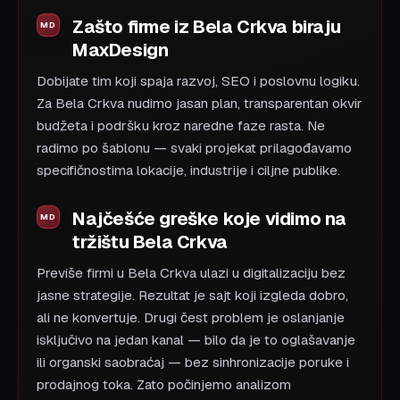
Zašto firme iz Bela Crkva biraju
MaxDesign
Dobijate tim koji spaja razvoj, SEO i poslovnu logiku.
Za Bela Crkva nudimo jasan plan, transparentan okvir
budžeta i podršku kroz naredne faze rasta. Ne
radimo po šablonu — svaki projekat prilagođavamo
specifičnostima lokacije, industrije i ciljne publike.
Najčešće greške koje vidimo na
tržištu Bela Crkva
Previše firmi u Bela Crkva ulazi u digitalizaciju bez
jasne strategije. Rezultat je sajt koji izgleda dobro,
ali ne konvertuje. Drugi čest problem je oslanjanje
isključivo na jedan kanal — bilo da je to oglašavanje
ili organski saobraćaj — bez sinhronizacije poruke i
prodajnog toka. Zato počinjemo analizom