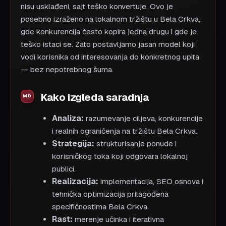
nisu usklađeni, sajt teško konvertuje. Ovo je
posebno izraženo na lokalnom tržištu u Bela Crkva,
gde konkurencija često kopira jedna drugu i gde je
teško istaci se. Zato postavljamo jasan model koji
vodi korisnika od interesovanja do konkretnog upita
— bez nepotrebnog šuma.
Kako izgleda saradnja
Analiza:
razumevanje ciljeva, konkurencije
i realnih ograničenja na tržištu Bela Crkva.
Strategija:
strukturisanje ponude i
korisničkog toka koji odgovara lokalnoj
publici.
Realizacija:
implementacija, SEO osnova i
tehnička optimizacija prilagođena
specifičnostima Bela Crkva.
Rast:
merenje učinka i iterativna