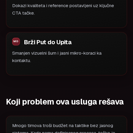
Dokazi kvaliteta i reference postavljeni uz ključne
CTA tačke.
Brži Put do Upita
Smanjen vizuelni šum i jasni mikro-koraci ka
kontaktu.
Koji problem ova usluga rešava
Mnogo timova troši budžet na taktike bez jasnog