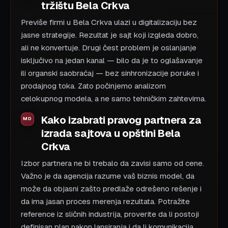
tržištu Bela Crkva
Previše firmi u Bela Crkva ulazi u digitalizaciju bez
jasne strategije. Rezultat je sajt koji izgleda dobro,
ali ne konvertuje. Drugi čest problem je oslanjanje
isključivo na jedan kanal — bilo da je to oglašavanje
ili organski saobraćaj — bez sinhronizacije poruke i
prodajnog toka. Zato počinjemo analizom
celokupnog modela, a ne samo tehničkim zahtevima.
Kako izabrati pravog partnera za
izrada sajtova u opštini Bela
Crkva
Izbor partnera ne bi trebalo da zavisi samo od cene.
Važno je da agencija razume vaš biznis model, da
može da objasni zašto predlaže odrešeno rešenje i
da ima jasan proces merenja rezultata. Potražite
reference iz sličnih industrija, proverite da li postoji
definisan plan nakon lansiranja i da li komunikacija