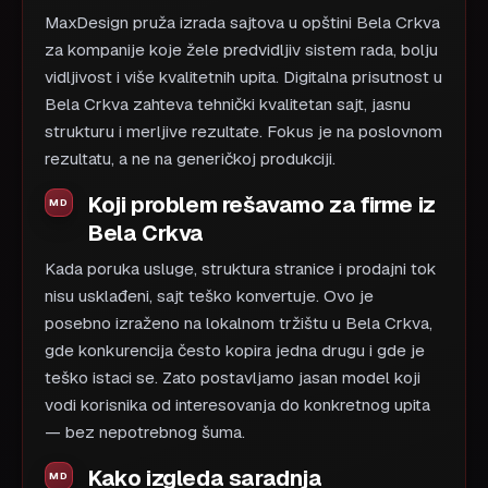
MaxDesign pruža izrada sajtova u opštini Bela Crkva
za kompanije koje žele predvidljiv sistem rada, bolju
vidljivost i više kvalitetnih upita. Digitalna prisutnost u
Bela Crkva zahteva tehnički kvalitetan sajt, jasnu
strukturu i merljive rezultate. Fokus je na poslovnom
rezultatu, a ne na generičkoj produkciji.
Koji problem rešavamo za firme iz
Bela Crkva
Kada poruka usluge, struktura stranice i prodajni tok
nisu usklađeni, sajt teško konvertuje. Ovo je
posebno izraženo na lokalnom tržištu u Bela Crkva,
gde konkurencija često kopira jedna drugu i gde je
teško istaci se. Zato postavljamo jasan model koji
vodi korisnika od interesovanja do konkretnog upita
— bez nepotrebnog šuma.
Kako izgleda saradnja