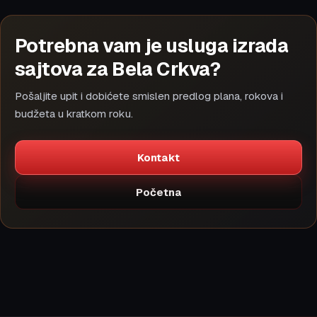
Potrebna vam je usluga izrada
sajtova za Bela Crkva?
Pošaljite upit i dobićete smislen predlog plana, rokova i
budžeta u kratkom roku.
Kontakt
Početna