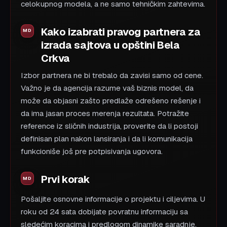
celokupnog modela, a ne samo tehničkim zahtevima.
Kako izabrati pravog partnera za
izrada sajtova u opštini Bela
Crkva
Izbor partnera ne bi trebalo da zavisi samo od cene.
Važno je da agencija razume vaš biznis model, da
može da objasni zašto predlaže odrešeno rešenje i
da ima jasan proces merenja rezultata. Potražite
reference iz sličnih industrija, proverite da li postoji
definisan plan nakon lansiranja i da li komunikacija
funkcioniše još pre potpisivanja ugovora.
Prvi korak
Pošaljite osnovne informacije o projektu i ciljevima. U
roku od 24 sata dobijate povratnu informaciju sa
sledećim koracima i predlogom dinamike saradnje.