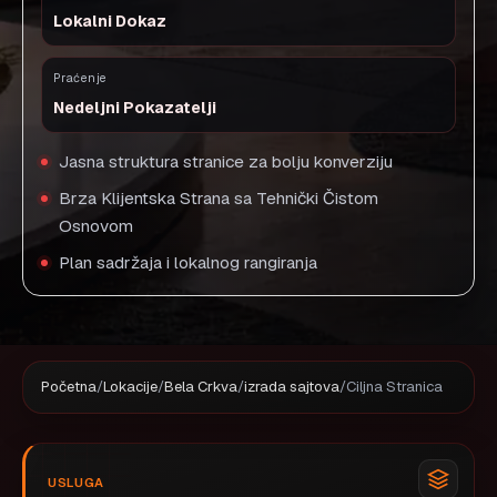
Lokalni Dokaz
Praćenje
Nedeljni Pokazatelji
Jasna struktura stranice za bolju konverziju
Brza Klijentska Strana sa Tehnički Čistom
Osnovom
Plan sadržaja i lokalnog rangiranja
Početna
/
Lokacije
/
Bela Crkva
/
izrada sajtova
/
Ciljna Stranica
USLUGA