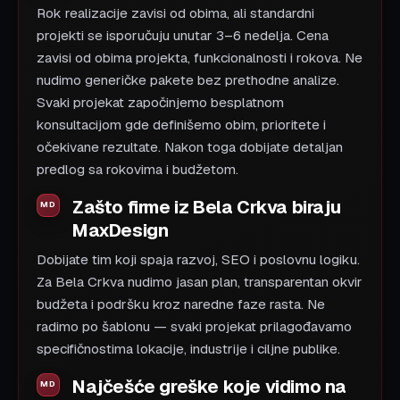
Rok realizacije zavisi od obima, ali standardni
projekti se isporučuju unutar 3–6 nedelja. Cena
zavisi od obima projekta, funkcionalnosti i rokova. Ne
nudimo generičke pakete bez prethodne analize.
Svaki projekat započinjemo besplatnom
konsultacijom gde definišemo obim, prioritete i
očekivane rezultate. Nakon toga dobijate detaljan
predlog sa rokovima i budžetom.
Zašto firme iz Bela Crkva biraju
MaxDesign
Dobijate tim koji spaja razvoj, SEO i poslovnu logiku.
Za Bela Crkva nudimo jasan plan, transparentan okvir
budžeta i podršku kroz naredne faze rasta. Ne
radimo po šablonu — svaki projekat prilagođavamo
specifičnostima lokacije, industrije i ciljne publike.
Najčešće greške koje vidimo na