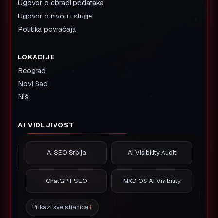
Ugovor o obradi podataka
Ugovor o nivou usluge
Politika povraćaja
LOKACIJE
Beograd
Novi Sad
Niš
AI VIDLJIVOST
AI SEO Srbija
AI Visibility Audit
ChatGPT SEO
MXD OS AI Visibility
Prikaži sve stranice