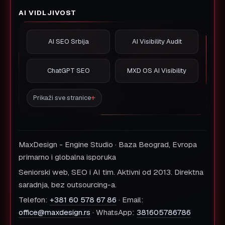
AI VIDLJIVOST
AI SEO Srbija
AI Visibility Audit
ChatGPT SEO
MXD OS AI Visibility
Prikaži sve stranice
MaxDesign - Engine Studio · Baza Beograd, Evropa
primarno i globalna isporuka
Seniorski web, SEO i AI tim. Aktivni od 2013. Direktna
saradnja, bez outsourcing-a.
Telefon:
+381 60 578 67 86
· Email:
office@maxdesign.rs
· WhatsApp:
381605786786