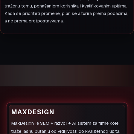
traženu temu, ponašanjem korisnika i kvalifikovanim upitima.
Kada se prioriteti promene, plan se ažurira prema podacima,
a ne prema pretpostavkama.
MAXDESIGN
MaxDesign je SEO + razvoj + AI sistem za firme koje
traže jasnu putanju od vidljivosti do kvalitetnog upita.