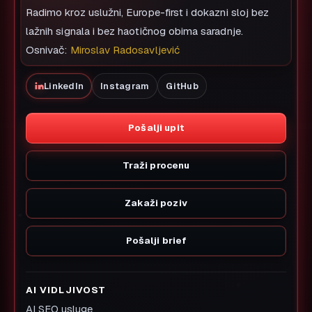
Radimo kroz uslužni, Europe-first i dokazni sloj bez
lažnih signala i bez haotičnog obima saradnje.
Osnivač:
Miroslav Radosavljević
LinkedIn
Instagram
GitHub
Pošalji upit
Traži procenu
Zakaži poziv
Pošalji brief
AI VIDLJIVOST
AI SEO usluge