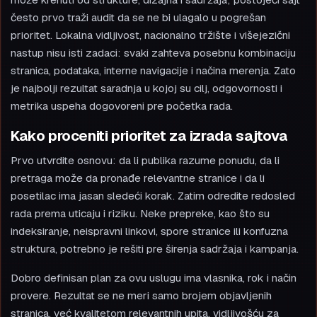
može krenuti od strukture, dizajna i sadržaja; postojeći sajt
često prvo traži audit da se ne bi ulagalo u pogrešan
prioritet. Lokalna vidljivost, nacionalno tržište i višejezični
nastup nisu isti zadaci: svaki zahteva posebnu kombinaciju
stranica, podataka, interne navigacije i načina merenja. Zato
je najbolji rezultat saradnja u kojoj su cilj, odgovornosti i
metrika uspeha dogovoreni pre početka rada.
Kako proceniti prioritet za izrada sajtova
Prvo utvrdite osnovu: da li publika razume ponudu, da li
pretraga može da pronađe relevantne stranice i da li
posetilac ima jasan sledeći korak. Zatim odredite redosled
rada prema uticaju i riziku. Neke prepreke, kao što su
indeksiranje, neispravni linkovi, spore stranice ili konfuzna
struktura, potrebno je rešiti pre širenja sadržaja i kampanja.
Dobro definisan plan za ovu uslugu ima vlasnika, rok i način
provere. Rezultat se ne meri samo brojem objavljenih
stranica, već kvalitetom relevantnih upita, vidljivošću za