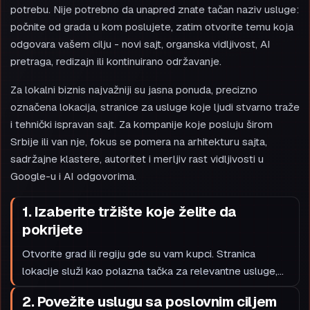
potrebu. Nije potrebno da unapred znate tačan naziv usluge:
počnite od grada u kom poslujete, zatim otvorite temu koja
odgovara vašem cilju - novi sajt, organska vidljivost, AI
pretraga, redizajn ili kontinuirano održavanje.
Za lokalni biznis najvažniji su jasna ponuda, precizno
označena lokacija, stranice za usluge koje ljudi stvarno traže
i tehnički ispravan sajt. Za kompanije koje posluju širom
Srbije ili van nje, fokus se pomera na arhitekturu sajta,
sadržajne klastere, autoritet i merljiv rast vidljivosti u
Google-u i AI odgovorima.
1. Izaberite tržište koje želite da
pokrijete
Otvorite grad ili regiju gde su vam kupci. Stranica
lokacije služi kao polazna tačka za relevantne usluge,
primere upita i sledeće korake - ne kao zamena za
2. Povežite uslugu sa poslovnim ciljem
jedinstvenu strategiju vašeg brenda.