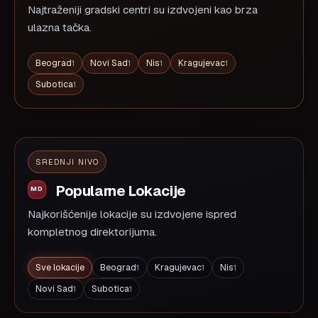
Najtraženiji gradski centri su izdvojeni kao brza
ulazna tačka.
Beograd
Novi Sad
Nis
Kragujevac
1
1
1
1
Subotica
1
SREDNJI NIVO
Popularne Lokacije
Najkorišćenije lokacije su izdvojene ispred
kompletnog direktorijuma.
Sve lokacije
Beograd
Kragujevac
Nis
1
1
1
Novi Sad
Subotica
1
1