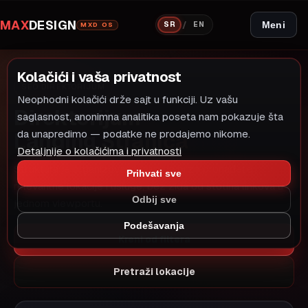
MAX
DESIGN
/
Meni
SR
EN
MXD OS
Kolačići i vaša privatnost
SEO DIREKTORIJUM
Neophodni kolačići drže sajt u funkciji. Uz vašu
Direktorijum
saglasnost, anonimna analitika poseta nam pokazuje šta
Landing Stranica
da unapredimo — podatke ne prodajemo nikome.
Detaljnije o kolačićima i privatnosti
Struktura je organizovana tako da brzo pronađete
Prihvati sve
relevantne lokacije i usluge, bez zida od stotina linkova u
Odbij sve
jednom viewportu.
Podešavanja
Kreni od filtera
Pretraži lokacije