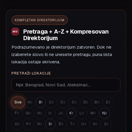
KOMPLETAN DIREKTORIJUM
Pretraga + A-Z + Kompresovan
Direktorijum
Podrazumevano je direktorijum zatvoren. Dok ne
izaberete slovo ili ne unesete pretragu, puna lista
lokacija ostaje skrivena.
PRETRAŽI LOKACIJE
Sve
A
B
C
Č
Ć
D
Đ
E
0
1
0
0
0
0
0
0
F
G
H
I
J
K
L
M
N
0
0
0
0
0
1
0
0
2
O
P
R
S
Š
T
U
V
Z
0
0
0
1
0
0
0
0
0