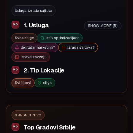
Usluga: izrada sajtova
1. Usluga
SHOW MORE (5)
Sve usluge
seo optimizacija
62
digitalni marketing
izrada sajtova
7
5
laravel razvoj
5
2. Tip Lokacije
Svi tipovi
city
5
SREDNJI NIVO
Top Gradovi Srbije