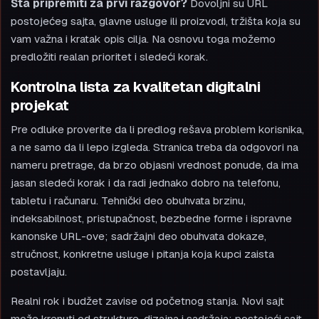
Šta pripremiti za prvi razgovor?
Dovoljni su URL
postojećeg sajta, glavne usluge ili proizvodi, tržišta koja su
vam važna i kratak opis cilja. Na osnovu toga možemo
predložiti realan prioritet i sledeći korak.
Kontrolna lista za kvalitetan digitalni
projekat
Pre odluke proverite da li predlog rešava problem korisnika,
a ne samo da li lepo izgleda. Stranica treba da odgovori na
nameru pretrage, da brzo objasni vrednost ponude, da ima
jasan sledeći korak i da radi jednako dobro na telefonu,
tabletu i računaru. Tehnički deo obuhvata brzinu,
indeksabilnost, pristupačnost, bezbedne forme i ispravne
kanonske URL-ove; sadržajni deo obuhvata dokaze,
stručnost, konkretne usluge i pitanja koja kupci zaista
postavljaju.
Realni rok i budžet zavise od početnog stanja. Novi sajt