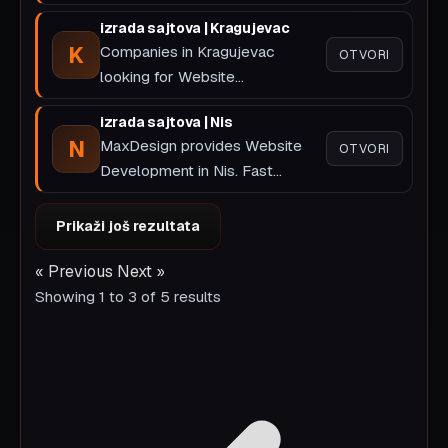
projektima: redosled kor...
izrada sajtova | Kragujevac
K
Companies in Kragujevac
OTVORI
looking for Website
Development get measurable
izrada sajtova | Nis
results. Fast web...
N
MaxDesign provides Website
OTVORI
Development in Nis. Fast
websites with clear structure
and SE...
Prikaži još rezultata
« Previous
Next »
Showing
1
to
3
of
5
results