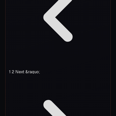
1
2
Next &raquo;