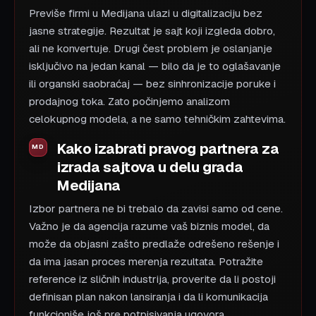
Previše firmi u Medijana ulazi u digitalizaciju bez
jasne strategije. Rezultat je sajt koji izgleda dobro,
ali ne konvertuje. Drugi čest problem je oslanjanje
isključivo na jedan kanal — bilo da je to oglašavanje
ili organski saobraćaj — bez sinhronizacije poruke i
prodajnog toka. Zato počinjemo analizom
celokupnog modela, a ne samo tehničkim zahtevima.
Kako izabrati pravog partnera za
izrada sajtova u delu grada
Medijana
Izbor partnera ne bi trebalo da zavisi samo od cene.
Važno je da agencija razume vaš biznis model, da
može da objasni zašto predlaže odrešeno rešenje i
da ima jasan proces merenja rezultata. Potražite
reference iz sličnih industrija, proverite da li postoji
definisan plan nakon lansiranja i da li komunikacija
funkcioniše još pre potpisivanja ugovora.