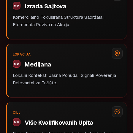
Izrada Sajtova
Komercijalno Fokusirana Struktura Sadržaja i
Elemenata Poziva na Akciju.
LOKACIJA
Medijana
Lokalni Kontekst, Jasna Ponuda i Signali Poverenja
Relevantni za Tržište.
CILJ
Više Kvalifikovanih Upita