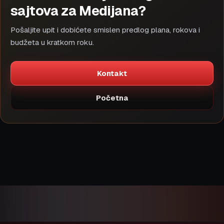
sajtova za Medijana?
Pošaljite upit i dobićete smislen predlog plana, rokova i
budžeta u kratkom roku.
Kontakt
Početna