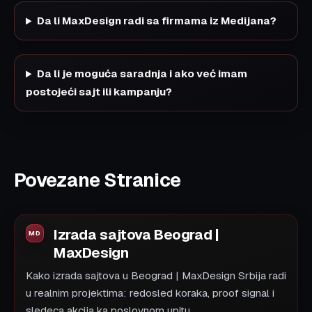
Da li MaxDesign radi sa firmama iz Medijana?
Da li je moguća saradnja i ako već imam
postojeći sajt ili kampanju?
Povezane Stranice
Izrada sajtova Beograd |
MaxDesign
Kako izrada sajtova u Beograd | MaxDesign Srbija radi
u realnim projektima: redosled koraka, proof signal i
sledeca akcija ka poslovnom upitu.