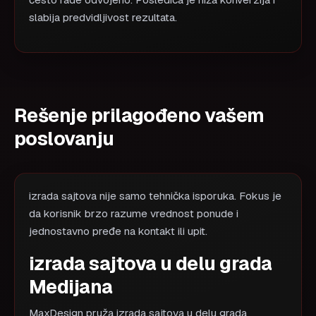
često rade odvojeno. Posledica je niža konverzija i
slabija predvidljivost rezultata.
Rešenje prilagođeno vašem
poslovanju
izrada sajtova nije samo tehnička isporuka. Fokus je
da korisnik brzo razume vrednost ponude i
jednostavno pređe na kontakt ili upit.
izrada sajtova u delu grada
Medijana
MaxDesign pruža izrada sajtova u delu grada