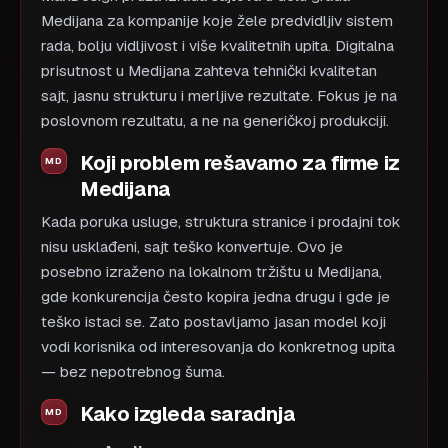
Medijana za kompanije koje žele predvidljiv sistem
rada, bolju vidljivost i više kvalitetnih upita. Digitalna
prisutnost u Medijana zahteva tehnički kvalitetan
sajt, jasnu strukturu i merljive rezultate. Fokus je na
poslovnom rezultatu, a ne na generičkoj produkciji.
Koji problem rešavamo za firme iz
Medijana
Kada poruka usluge, struktura stranice i prodajni tok
nisu usklađeni, sajt teško konvertuje. Ovo je
posebno izraženo na lokalnom tržištu u Medijana,
gde konkurencija često kopira jedna drugu i gde je
teško istaci se. Zato postavljamo jasan model koji
vodi korisnika od interesovanja do konkretnog upita
— bez nepotrebnog šuma.
Kako izgleda saradnja