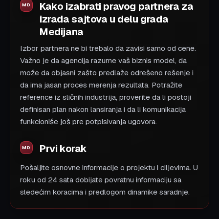
Kako izabrati pravog partnera za
izrada sajtova u delu grada
Medijana
Izbor partnera ne bi trebalo da zavisi samo od cene.
Važno je da agencija razume vaš biznis model, da
može da objasni zašto predlaže odrešeno rešenje i
da ima jasan proces merenja rezultata. Potražite
reference iz sličnih industrija, proverite da li postoji
definisan plan nakon lansiranja i da li komunikacija
funkcioniše još pre potpisivanja ugovora.
Prvi korak
Pošaljite osnovne informacije o projektu i ciljevima. U
roku od 24 sata dobijate povratnu informaciju sa
sledećim koracima i predlogom dinamike saradnje.