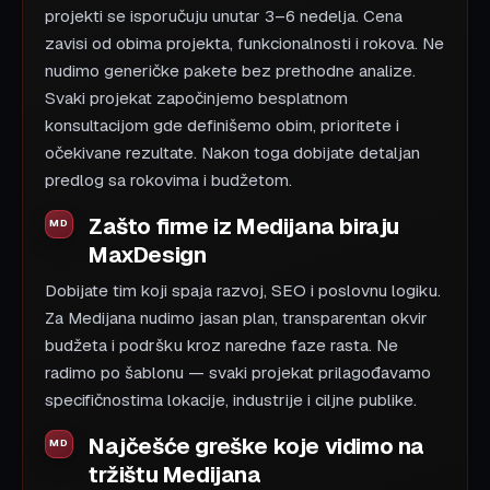
projekti se isporučuju unutar 3–6 nedelja. Cena
zavisi od obima projekta, funkcionalnosti i rokova. Ne
nudimo generičke pakete bez prethodne analize.
Svaki projekat započinjemo besplatnom
konsultacijom gde definišemo obim, prioritete i
očekivane rezultate. Nakon toga dobijate detaljan
predlog sa rokovima i budžetom.
Zašto firme iz Medijana biraju
MaxDesign
Dobijate tim koji spaja razvoj, SEO i poslovnu logiku.
Za Medijana nudimo jasan plan, transparentan okvir
budžeta i podršku kroz naredne faze rasta. Ne
radimo po šablonu — svaki projekat prilagođavamo
specifičnostima lokacije, industrije i ciljne publike.
Najčešće greške koje vidimo na
tržištu Medijana