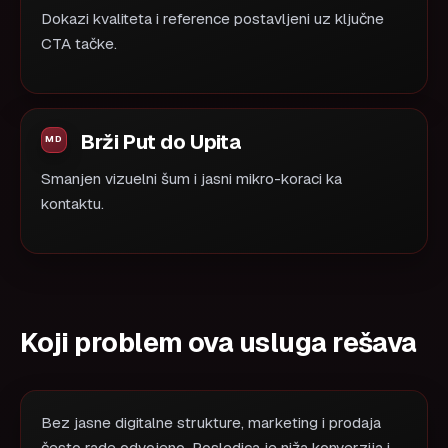
Dokazi kvaliteta i reference postavljeni uz ključne
CTA tačke.
Brži Put do Upita
Smanjen vizuelni šum i jasni mikro-koraci ka
kontaktu.
Koji problem ova usluga rešava
Bez jasne digitalne strukture, marketing i prodaja