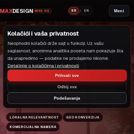
MAX
DESIGN
/
Meni
SR
EN
MXD OS
Kolačići i vaša privatnost
Neophodni kolačići drže sajt u funkciji. Uz vašu
LOKALNI MODEL RASTA
IZRADA SAJTOVA
saglasnost, anonimna analitika poseta nam pokazuje šta
Izrada Sajtova U Delu
da unapredimo — podatke ne prodajemo nikome.
Grada Medijana |
Detaljnije o kolačićima i privatnosti
Maxdesign SRbija
Prihvati sve
Odbij sve
izrada sajtova u delu grada Medijana uz tehničku
preciznost i jasnu poslovnu komunikaciju. Brzi sajtovi
Podešavanja
sa jasnom strukturom i SEO osnovom. Pošaljite upit
LOKALNA RELEVANTNOST
GEO KONVERZIJA
KOMERCIJALNA NAMERA