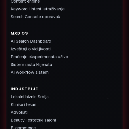
Content engine
Keyword i intent istraživanje
Search Console oporavak
MXD OS
AI Search Dashboard
Izveštaji o vidljivosti
Praćenje eksperimenata uživo
Sistem rasta klijenata
AI workflow sistem
INDUSTRIJE
Lokalni biznis Srbija
Klinike i lekari
Advokati
Beauty i estetski saloni
E-commerce