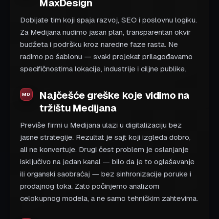
MaxDesign
Dobijate tim koji spaja razvoj, SEO i poslovnu logiku.
Za Medijana nudimo jasan plan, transparentan okvir
budžeta i podršku kroz naredne faze rasta. Ne
radimo po šablonu — svaki projekat prilagođavamo
specifičnostima lokacije, industrije i ciljne publike.
Najčešće greške koje vidimo na
tržištu Medijana
Previše firmi u Medijana ulazi u digitalizaciju bez
jasne strategije. Rezultat je sajt koji izgleda dobro,
ali ne konvertuje. Drugi čest problem je oslanjanje
isključivo na jedan kanal — bilo da je to oglašavanje
ili organski saobraćaj — bez sinhronizacije poruke i
prodajnog toka. Zato počinjemo analizom
celokupnog modela, a ne samo tehničkim zahtevima.