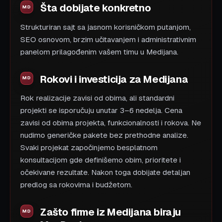
Šta dobijate konkretno
Strukturiran sajt sa jasnom korisničkom putanjom,
SEO osnovom, brzim učitavanjem i administrativnim
panelom prilagođenim vašem timu u Medijana.
Rokovi i investicija za Medijana
Rok realizacije zavisi od obima, ali standardni
projekti se isporučuju unutar 3–6 nedelja. Cena
zavisi od obima projekta, funkcionalnosti i rokova. Ne
nudimo generičke pakete bez prethodne analize.
Svaki projekat započinjemo besplatnom
konsultacijom gde definišemo obim, prioritete i
očekivane rezultate. Nakon toga dobijate detaljan
predlog sa rokovima i budžetom.
Zašto firme iz Medijana biraju