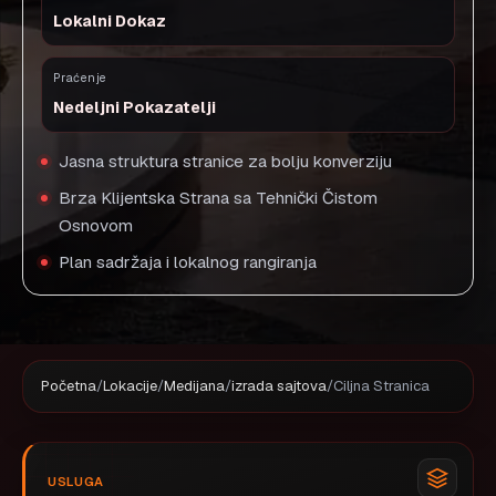
Lokalni Dokaz
Praćenje
Nedeljni Pokazatelji
Jasna struktura stranice za bolju konverziju
Brza Klijentska Strana sa Tehnički Čistom
Osnovom
Plan sadržaja i lokalnog rangiranja
Početna
/
Lokacije
/
Medijana
/
izrada sajtova
/
Ciljna Stranica
USLUGA