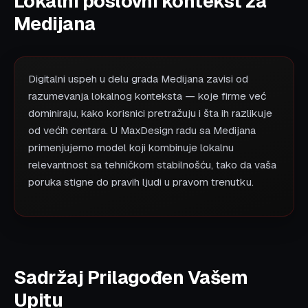
Lokalni poslovni kontekst za
Medijana
Digitalni uspeh u delu grada Medijana zavisi od
razumevanja lokalnog konteksta — koje firme već
dominiraju, kako korisnici pretražuju i šta ih razlikuje
od većih centara. U MaxDesign radu sa Medijana
primenjujemo model koji kombinuje lokalnu
relevantnost sa tehničkom stabilnošću, tako da vaša
poruka stigne do pravih ljudi u pravom trenutku.
Sadržaj Prilagođen Vašem
Upitu