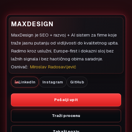
MAXDESIGN
MaxDesign je SEO + razvoj + AI sistem za firme koje
traže jasnu putanju od vidljivosti do kvalitetnog upita.
Radimo kroz uslužni, Europe-first i dokazni sloj bez
lažnih signala i bez haotičnog obima saradnje.
Osnivač:
Miroslav Radosavljević
LinkedIn
Instagram
GitHub
Pošalji upit
Traži procenu
Zakaži poziv