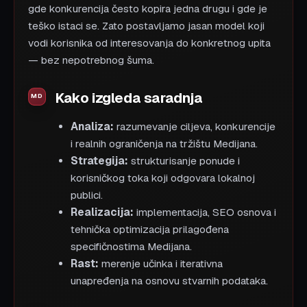
gde konkurencija često kopira jedna drugu i gde je
teško istaci se. Zato postavljamo jasan model koji
vodi korisnika od interesovanja do konkretnog upita
— bez nepotrebnog šuma.
Kako izgleda saradnja
Analiza:
razumevanje ciljeva, konkurencije
i realnih ograničenja na tržištu Medijana.
Strategija:
strukturisanje ponude i
korisničkog toka koji odgovara lokalnoj
publici.
Realizacija:
implementacija, SEO osnova i
tehnička optimizacija prilagođena
specifičnostima Medijana.
Rast:
merenje učinka i iterativna
unapređenja na osnovu stvarnih podataka.