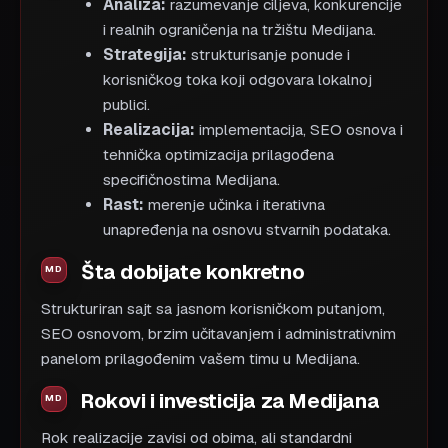
Analiza:
razumevanje ciljeva, konkurencije
i realnih ograničenja na tržištu Medijana.
Strategija:
strukturisanje ponude i
korisničkog toka koji odgovara lokalnoj
publici.
Realizacija:
implementacija, SEO osnova i
tehnička optimizacija prilagođena
specifičnostima Medijana.
Rast:
merenje učinka i iterativna
unapređenja na osnovu stvarnih podataka.
Šta dobijate konkretno
Strukturiran sajt sa jasnom korisničkom putanjom,
SEO osnovom, brzim učitavanjem i administrativnim
panelom prilagođenim vašem timu u Medijana.
Rokovi i investicija za Medijana
Rok realizacije zavisi od obima, ali standardni