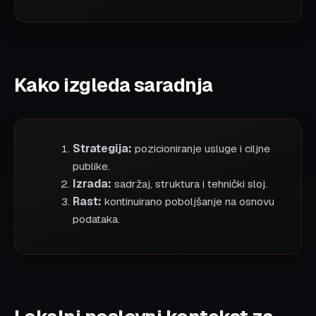
Kako izgleda saradnja
Strategija:
pozicioniranje usluge i ciljne
publike.
Izrada:
sadržaj, struktura i tehnički sloj.
Rast:
kontinuirano poboljšanje na osnovu
podataka.