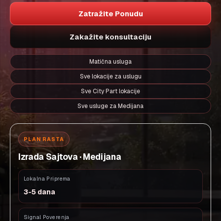
Zatražite Ponudu
Zakažite konsultaciju
Matična usluga
Sve lokacije za uslugu
Sve City Part lokacije
Sve usluge za Medijana
PLAN RASTA
Izrada Sajtova · Medijana
Lokalna Priprema
3-5 dana
Signal Poverenja