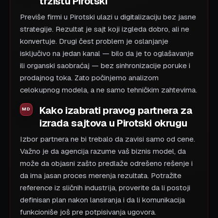
tržištu Pirotski
Previše firmi u Pirotski ulazi u digitalizaciju bez jasne
strategije. Rezultat je sajt koji izgleda dobro, ali ne
konvertuje. Drugi čest problem je oslanjanje
isključivo na jedan kanal — bilo da je to oglašavanje
ili organski saobraćaj — bez sinhronizacije poruke i
prodajnog toka. Zato počinjemo analizom
celokupnog modela, a ne samo tehničkim zahtevima.
Kako izabrati pravog partnera za
izrada sajtova u Pirotski okrugu
Izbor partnera ne bi trebalo da zavisi samo od cene.
Važno je da agencija razume vaš biznis model, da
može da objasni zašto predlaže odrešeno rešenje i
da ima jasan proces merenja rezultata. Potražite
reference iz sličnih industrija, proverite da li postoji
definisan plan nakon lansiranja i da li komunikacija
funkcioniše još pre potpisivanja ugovora.