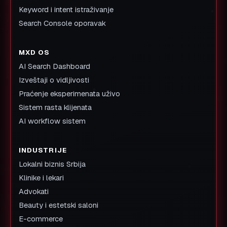
Keyword i intent istraživanje
Search Console oporavak
MXD OS
AI Search Dashboard
Izveštaji o vidljivosti
Praćenje eksperimenata uživo
Sistem rasta klijenata
AI workflow sistem
INDUSTRIJE
Lokalni biznis Srbija
Klinike i lekari
Advokati
Beauty i estetski saloni
E-commerce