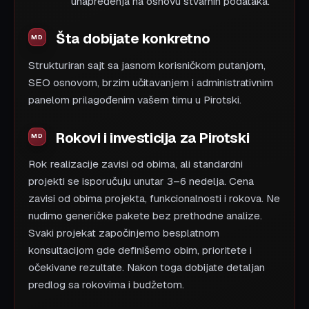
unapređenja na osnovu stvarnih podataka.
Šta dobijate konkretno
Strukturiran sajt sa jasnom korisničkom putanjom,
SEO osnovom, brzim učitavanjem i administrativnim
panelom prilagođenim vašem timu u Pirotski.
Rokovi i investicija za Pirotski
Rok realizacije zavisi od obima, ali standardni
projekti se isporučuju unutar 3–6 nedelja. Cena
zavisi od obima projekta, funkcionalnosti i rokova. Ne
nudimo generičke pakete bez prethodne analize.
Svaki projekat započinjemo besplatnom
konsultacijom gde definišemo obim, prioritete i
očekivane rezultate. Nakon toga dobijate detaljan
predlog sa rokovima i budžetom.