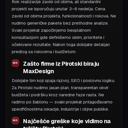
Rok realizacije zavisi od obima, ali standardni
projekti se isporučuju unutar 3–6 nedelja. Cena
zavisi od obima projekta, funkcionalnosti i rokova. Ne
nudimo generičke pakete bez prethodne analize.
Svaki projekat započinjemo besplatnom
konsultacijom gde definišemo obim, prioritete i
očekivane rezultate. Nakon toga dobijate detaljan
predlog sa rokovima i budžetom.
Zašto firme iz Pirotski biraju
MaxDesign
Dobijate tim koji spaja razvoj, SEO i poslovnu logiku.
Za Pirotski nudimo jasan plan, transparentan okvir
budžeta i podršku kroz naredne faze rasta. Ne
radimo po šablonu — svaki projekat prilagođavamo
specifičnostima lokacije, industrije i ciljne publike.
Najčešće greške koje vidimo na