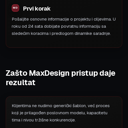
Prvi korak
Pošaljite osnovne informacije o projektu i ciljevima. U
roku od 24 sata dobijate povratnu informaciju sa
sledećim koracima i predlogom dinamike saradnje.
Zašto MaxDesign pristup daje
rezultat
Klijentima ne nudimo generički šablon, već proces
koji je prilagođen poslovnom modelu, kapacitetu
tima i nivou tržišne konkurencije.