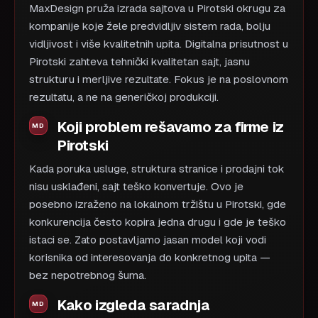
MaxDesign pruža izrada sajtova u Pirotski okrugu za
kompanije koje žele predvidljiv sistem rada, bolju
vidljivost i više kvalitetnih upita. Digitalna prisutnost u
Pirotski zahteva tehnički kvalitetan sajt, jasnu
strukturu i merljive rezultate. Fokus je na poslovnom
rezultatu, a ne na generičkoj produkciji.
Koji problem rešavamo za firme iz
Pirotski
Kada poruka usluge, struktura stranice i prodajni tok
nisu usklađeni, sajt teško konvertuje. Ovo je
posebno izraženo na lokalnom tržištu u Pirotski, gde
konkurencija često kopira jedna drugu i gde je teško
istaci se. Zato postavljamo jasan model koji vodi
korisnika od interesovanja do konkretnog upita —
bez nepotrebnog šuma.
Kako izgleda saradnja