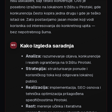
nisu usklađeni, sajt teško konvertuje. Ovo je
posebno izraženo na lokalnom tržištu u Pirotski, gde
konkurencija često kopira jedna drugu i gde je teško
istaci se. Zato postavljamo jasan model koji vodi
korisnika od interesovanja do konkretnog upita —
bez nepotrebnog šuma.
Kako izgleda saradnja
Analiza:
razumevanje ciljeva, konkurencije
i realnih ograničenja na tržištu Pirotski.
Strategija:
strukturisanje ponude i
korisničkog toka koji odgovara lokalnoj
publici.
Realizacija:
implementacija, SEO osnova i
tehnička optimizacija prilagođena
specifičnostima Pirotski.
Rast:
merenje učinka i iterativna