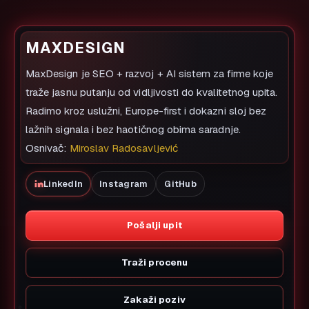
MAXDESIGN
MaxDesign je SEO + razvoj + AI sistem za firme koje
traže jasnu putanju od vidljivosti do kvalitetnog upita.
Radimo kroz uslužni, Europe-first i dokazni sloj bez
lažnih signala i bez haotičnog obima saradnje.
Osnivač:
Miroslav Radosavljević
LinkedIn
Instagram
GitHub
Pošalji upit
Traži procenu
Zakaži poziv