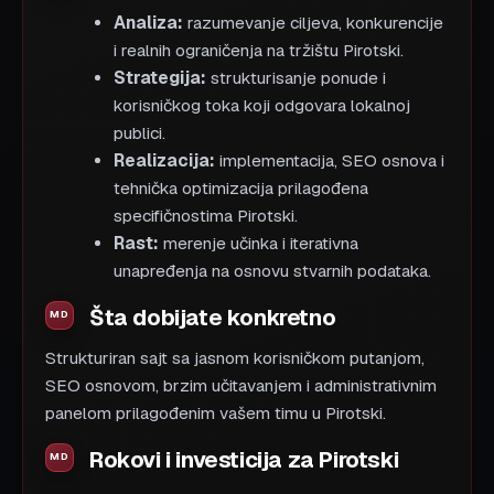
Analiza:
razumevanje ciljeva, konkurencije
i realnih ograničenja na tržištu Pirotski.
Strategija:
strukturisanje ponude i
korisničkog toka koji odgovara lokalnoj
publici.
Realizacija:
implementacija, SEO osnova i
tehnička optimizacija prilagođena
specifičnostima Pirotski.
Rast:
merenje učinka i iterativna
unapređenja na osnovu stvarnih podataka.
Šta dobijate konkretno
Strukturiran sajt sa jasnom korisničkom putanjom,
SEO osnovom, brzim učitavanjem i administrativnim
panelom prilagođenim vašem timu u Pirotski.
Rokovi i investicija za Pirotski