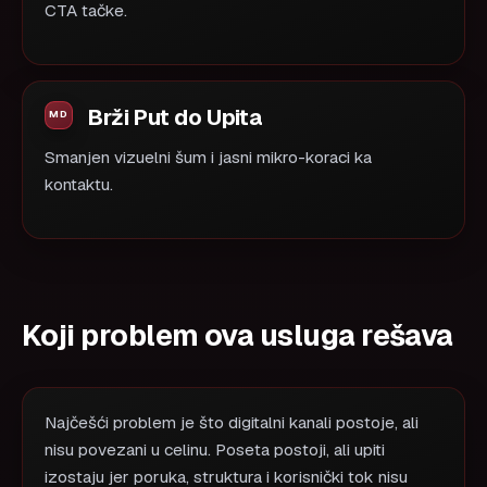
CTA tačke.
Brži Put do Upita
Smanjen vizuelni šum i jasni mikro-koraci ka
kontaktu.
Koji problem ova usluga rešava
Najčešći problem je što digitalni kanali postoje, ali
nisu povezani u celinu. Poseta postoji, ali upiti
izostaju jer poruka, struktura i korisnički tok nisu