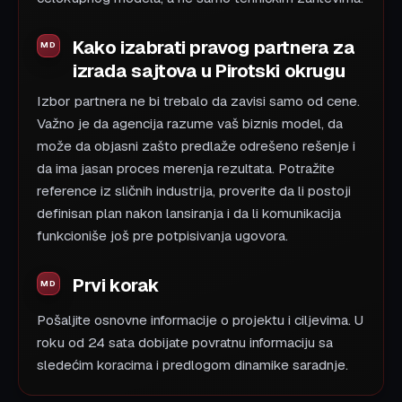
Kako izabrati pravog partnera za
izrada sajtova u Pirotski okrugu
Izbor partnera ne bi trebalo da zavisi samo od cene.
Važno je da agencija razume vaš biznis model, da
može da objasni zašto predlaže odrešeno rešenje i
da ima jasan proces merenja rezultata. Potražite
reference iz sličnih industrija, proverite da li postoji
definisan plan nakon lansiranja i da li komunikacija
funkcioniše još pre potpisivanja ugovora.
Prvi korak
Pošaljite osnovne informacije o projektu i ciljevima. U
roku od 24 sata dobijate povratnu informaciju sa
sledećim koracima i predlogom dinamike saradnje.