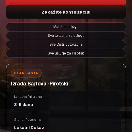
Zakažite konsultaciju
Matična usluga
Sve lokacije za uslugu
Sve District lokacije
Sve usluge za Pirotski
PLAN RASTA
Izrada Sajtova · Pirotski
Lokalna Priprema
3-5 dana
Signal Poverenja
Lokalni Dokaz