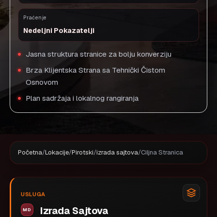
Praćenje
Nedeljni Pokazatelji
Jasna struktura stranice za bolju konverziju
Brza Klijentska Strana sa Tehnički Čistom
Osnovom
Plan sadržaja i lokalnog rangiranja
Početna
/
Lokacije
/
Pirotski
/
izrada sajtova
/
Ciljna Stranica
USLUGA
Izrada Sajtova