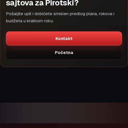
sajtova za Pirotski?
Pošaljite upit i dobićete smislen predlog plana, rokova i
budžeta u kratkom roku.
Kontakt
Početna