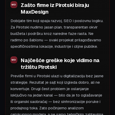
Zašto firme iz Pirotski biraju
MaxDesign
Dobijate tim koji spaja razvoj, SEO i poslovnu logiku.
Za Pirotski nudimo jasan plan, transparentan okvir
budžeta i podršku kroz naredne faze rasta. Ne
radimo po šablonu — svaki projekat prilagođavamo
specifičnostima lokacije, industrije i ciljne publike.
Najčešće greške koje vidimo na
tržištu Pirotski
Previše firmi u Pirotski ulazi u digitalizaciju bez jasne
strategije. Rezultat je sajt koji izgleda dobro, ali ne
konvertuje. Drugi čest problem je oslanjanje
isključivo na jedan kanal — bilo da je to oglašavanje
ili organski saobraćaj — bez sinhronizacije poruke i
prodajnog toka. Zato počinjemo analizom
celokupnog modela, a ne samo tehničkim zahtevima.