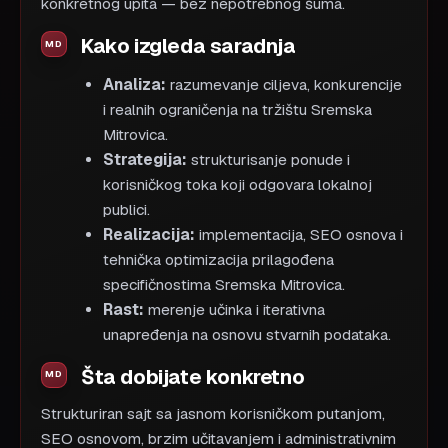
konkretnog upita — bez nepotrebnog šuma.
Kako izgleda saradnja
Analiza:
razumevanje ciljeva, konkurencije
i realnih ograničenja na tržištu Sremska
Mitrovica.
Strategija:
strukturisanje ponude i
korisničkog toka koji odgovara lokalnoj
publici.
Realizacija:
implementacija, SEO osnova i
tehnička optimizacija prilagođena
specifičnostima Sremska Mitrovica.
Rast:
merenje učinka i iterativna
unapređenja na osnovu stvarnih podataka.
Šta dobijate konkretno
Strukturiran sajt sa jasnom korisničkom putanjom,
SEO osnovom, brzim učitavanjem i administrativnim