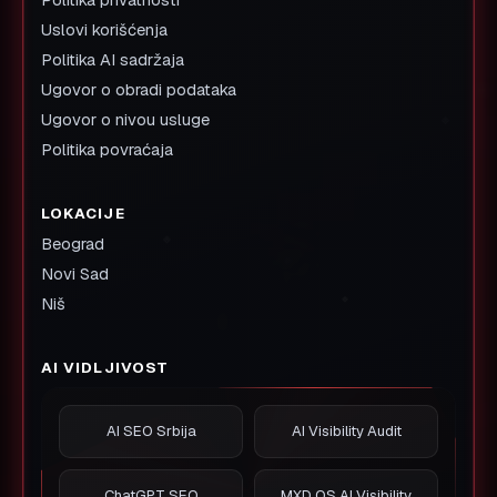
Uslovi korišćenja
Politika AI sadržaja
Ugovor o obradi podataka
Ugovor o nivou usluge
Politika povraćaja
LOKACIJE
Beograd
Novi Sad
Niš
AI VIDLJIVOST
AI SEO Srbija
AI Visibility Audit
ChatGPT SEO
MXD OS AI Visibility