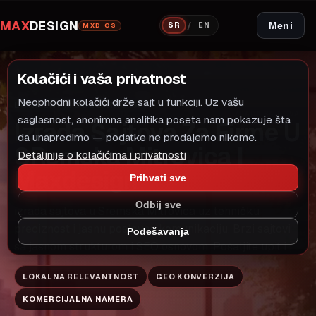
MAX
DESIGN
/
Meni
SR
EN
MXD OS
Kolačići i vaša privatnost
Neophodni kolačići drže sajt u funkciji. Uz vašu
LOKALNI MODEL RASTA
IZRADA SAJTOVA
saglasnost, anonimna analitika poseta nam pokazuje šta
Izrada Sajtova Za Firme U
da unapredimo — podatke ne prodajemo nikome.
SRemska Mitrovica |
Detaljnije o kolačićima i privatnosti
Maxdesign
Prihvati sve
Odbij sve
izrada sajtova u Sremska Mitrovica uz tehničku
preciznost i jasnu poslovnu komunikaciju. Brzi sajtovi
Podešavanja
sa jasnom strukturom i SEO osnovom. Pošaljite upit i
LOKALNA RELEVANTNOST
GEO KONVERZIJA
KOMERCIJALNA NAMERA