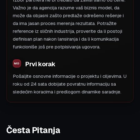
Izbor partnera ne bi trebalo da zavisi samo od cene.
Važno je da agencija razume vaš biznis model, da
može da objasni zašto predlaže odrešeno rešenje i
da ima jasan proces merenja rezultata. Potražite
reference iz sličnih industrija, proverite da li postoji
definisan plan nakon lansiranja i da li komunikacija
funkcioniše još pre potpisivanja ugovora.
Prvi korak
Pošaljite osnovne informacije o projektu i ciljevima. U
roku od 24 sata dobijate povratnu informaciju sa
sledećim koracima i predlogom dinamike saradnje.
Česta Pitanja