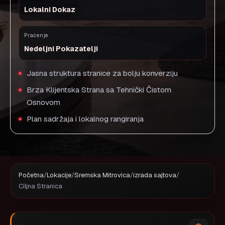
Lokalni Dokaz
Praćenje
Nedeljni Pokazatelji
Jasna struktura stranice za bolju konverziju
Brza Klijentska Strana sa Tehnički Čistom
Osnovom
Plan sadržaja i lokalnog rangiranja
Početna
/
Lokacije
/
Sremska Mitrovica
/
izrada sajtova
/
Ciljna Stranica