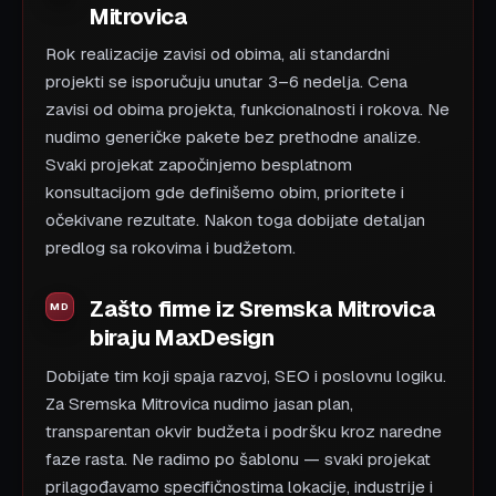
Mitrovica
Rok realizacije zavisi od obima, ali standardni
projekti se isporučuju unutar 3–6 nedelja. Cena
zavisi od obima projekta, funkcionalnosti i rokova. Ne
nudimo generičke pakete bez prethodne analize.
Svaki projekat započinjemo besplatnom
konsultacijom gde definišemo obim, prioritete i
očekivane rezultate. Nakon toga dobijate detaljan
predlog sa rokovima i budžetom.
Zašto firme iz Sremska Mitrovica
biraju MaxDesign
Dobijate tim koji spaja razvoj, SEO i poslovnu logiku.
Za Sremska Mitrovica nudimo jasan plan,
transparentan okvir budžeta i podršku kroz naredne
faze rasta. Ne radimo po šablonu — svaki projekat
prilagođavamo specifičnostima lokacije, industrije i