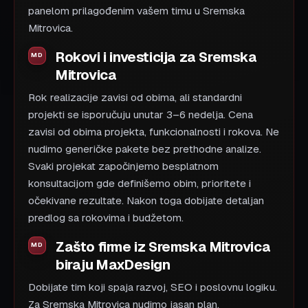
panelom prilagođenim vašem timu u Sremska
Mitrovica.
Rokovi i investicija za Sremska
Mitrovica
Rok realizacije zavisi od obima, ali standardni
projekti se isporučuju unutar 3–6 nedelja. Cena
zavisi od obima projekta, funkcionalnosti i rokova. Ne
nudimo generičke pakete bez prethodne analize.
Svaki projekat započinjemo besplatnom
konsultacijom gde definišemo obim, prioritete i
očekivane rezultate. Nakon toga dobijate detaljan
predlog sa rokovima i budžetom.
Zašto firme iz Sremska Mitrovica
biraju MaxDesign
Dobijate tim koji spaja razvoj, SEO i poslovnu logiku.
Za Sremska Mitrovica nudimo jasan plan,