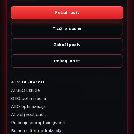
Pošalji upit
Traži procenu
Zakaži poziv
Pošalji brief
AI VIDLJIVOST
AI SEO usluge
GEO optimizacija
AEO optimizacija
AI vidljivost audit
Praćenje prompt vidljivosti
Brand entitet optimizacija