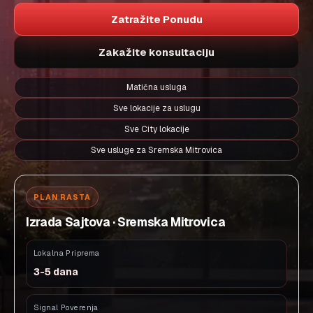
Zatražite Ponudu
Zakažite konsultaciju
Matična usluga
Sve lokacije za uslugu
Sve City lokacije
Sve usluge za Sremska Mitrovica
PLAN RASTA
Izrada Sajtova · Sremska Mitrovica
Lokalna Priprema
3-5 dana
Signal Poverenja