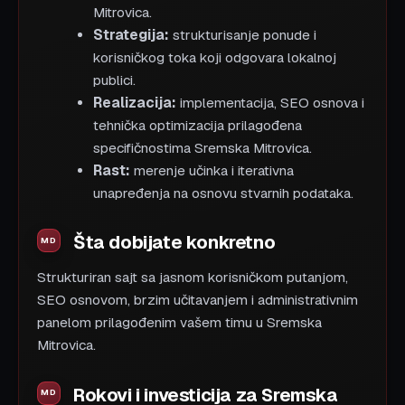
Mitrovica.
Strategija:
strukturisanje ponude i
korisničkog toka koji odgovara lokalnoj
publici.
Realizacija:
implementacija, SEO osnova i
tehnička optimizacija prilagođena
specifičnostima Sremska Mitrovica.
Rast:
merenje učinka i iterativna
unapređenja na osnovu stvarnih podataka.
Šta dobijate konkretno
Strukturiran sajt sa jasnom korisničkom putanjom,
SEO osnovom, brzim učitavanjem i administrativnim
panelom prilagođenim vašem timu u Sremska
Mitrovica.
Rokovi i investicija za Sremska