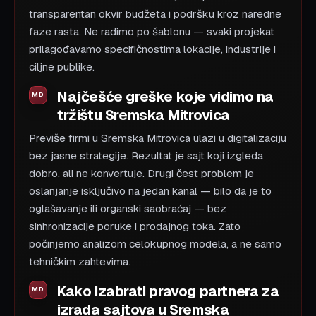
transparentan okvir budžeta i podršku kroz naredne
faze rasta. Ne radimo po šablonu — svaki projekat
prilagođavamo specifičnostima lokacije, industrije i
ciljne publike.
Najčešće greške koje vidimo na
tržištu Sremska Mitrovica
Previše firmi u Sremska Mitrovica ulazi u digitalizaciju
bez jasne strategije. Rezultat je sajt koji izgleda
dobro, ali ne konvertuje. Drugi čest problem je
oslanjanje isključivo na jedan kanal — bilo da je to
oglašavanje ili organski saobraćaj — bez
sinhronizacije poruke i prodajnog toka. Zato
počinjemo analizom celokupnog modela, a ne samo
tehničkim zahtevima.
Kako izabrati pravog partnera za
izrada sajtova u Sremska