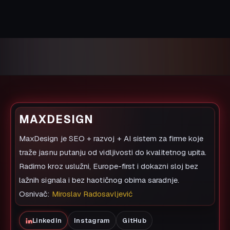
MAXDESIGN
MaxDesign je SEO + razvoj + AI sistem za firme koje
traže jasnu putanju od vidljivosti do kvalitetnog upita.
Radimo kroz uslužni, Europe-first i dokazni sloj bez
lažnih signala i bez haotičnog obima saradnje.
Osnivač:
Miroslav Radosavljević
LinkedIn
Instagram
GitHub