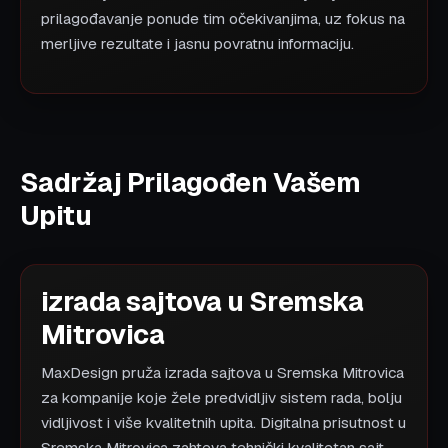
prilagođavanje ponude tim očekivanjima, uz fokus na
merljive rezultate i jasnu povratnu informaciju.
Sadržaj Prilagođen Vašem
Upitu
izrada sajtova u Sremska
Mitrovica
MaxDesign pruža izrada sajtova u Sremska Mitrovica
za kompanije koje žele predvidljiv sistem rada, bolju
vidljivost i više kvalitetnih upita. Digitalna prisutnost u
Sremska Mitrovica zahteva tehnički kvalitetan sajt,