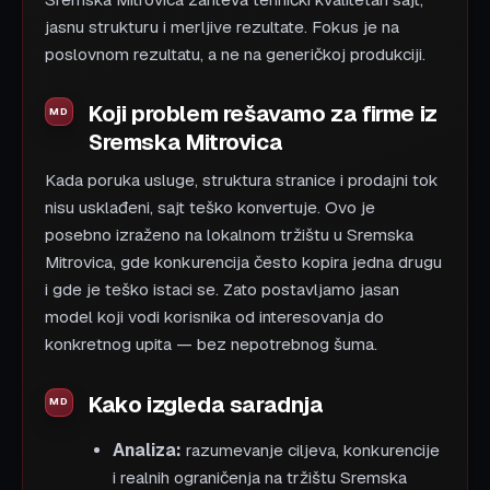
jasnu strukturu i merljive rezultate. Fokus je na
poslovnom rezultatu, a ne na generičkoj produkciji.
Koji problem rešavamo za firme iz
Sremska Mitrovica
Kada poruka usluge, struktura stranice i prodajni tok
nisu usklađeni, sajt teško konvertuje. Ovo je
posebno izraženo na lokalnom tržištu u Sremska
Mitrovica, gde konkurencija često kopira jedna drugu
i gde je teško istaci se. Zato postavljamo jasan
model koji vodi korisnika od interesovanja do
konkretnog upita — bez nepotrebnog šuma.
Kako izgleda saradnja
Analiza:
razumevanje ciljeva, konkurencije
i realnih ograničenja na tržištu Sremska