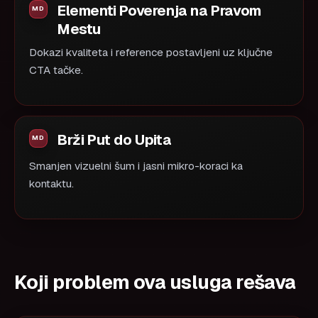
Elementi Poverenja na Pravom
Mestu
Dokazi kvaliteta i reference postavljeni uz ključne
CTA tačke.
Brži Put do Upita
Smanjen vizuelni šum i jasni mikro-koraci ka
kontaktu.
Koji problem ova usluga rešava