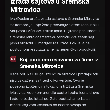
izrada sajtova u Sremska
Mitrovica
MaxDesign pruža izrada sajtova u Sremska Mitrovica
za kompanije koje žele predvidljiv sistem rada, bolju
vidljivost i više kvalitetnih upita. Digitalna prisutnost u
Sremska Mitrovica zahteva tehnički kvalitetan sajt,
jasnu strukturu i merljive rezultate. Fokus je na
poslovnom rezultatu, a ne na generičkoj produkciji.
Koji problem rešavamo za firme iz
Sremska Mitrovica
Kada poruka usluge, struktura stranice i prodajni tok
nisu usklađeni, sajt teško konvertuje. Ovo je
posebno izraženo na lokalnom tržištu u Sremska
Mitrovica, gde konkurencija često kopira jedna drugu
i gde je teško istaci se. Zato postavljamo jasan
model koji vodi korisnika od interesovanja do