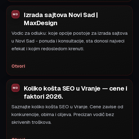
Izrada sajtova Novi Sad |
MaxDesign
Vodic za odluku: koje opcije postoje za izrada sajtova
u Novi Sad - ponuda i konsultacije, sta donosi najveci
efekat i kojim redosledom krenuti.
Otvori
Koliko košta SEO u Vranje — cene i
faktori 2026.
Saznajte koliko košta SEO u Vranje. Cene zavise od
konkurencije, obima i ciljeva. Precizan vodič bez
skrivenih troškova.