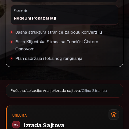
Praćenje
Nedeljni Pokazatelji
Jasna struktura stranice za bolju konverziju
Brza Klijentska Strana sa Tehnički Čistom
Osnovom
Plan sadržaja i lokalnog rangiranja
Početna
/
Lokacije
/
Vranje
/
izrada sajtova
/
Ciljna Stranica
USLUGA
Izrada Sajtova