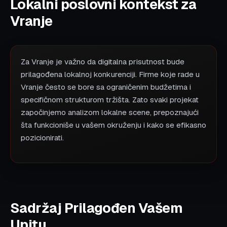
Lokalni poslovni kontekst za
Vranje
Za Vranje je važno da digitalna prisutnost bude
prilagođena lokalnoj konkurenciji. Firme koje rade u
Vranje često se bore sa ograničenim budžetima i
specifičnom strukturom tržišta. Zato svaki projekat
započinjemo analizom lokalne scene, prepoznajući
šta funkcioniše u vašem okruženju i kako se efikasno
pozicionirati.
Sadržaj Prilagođen Vašem
Upitu