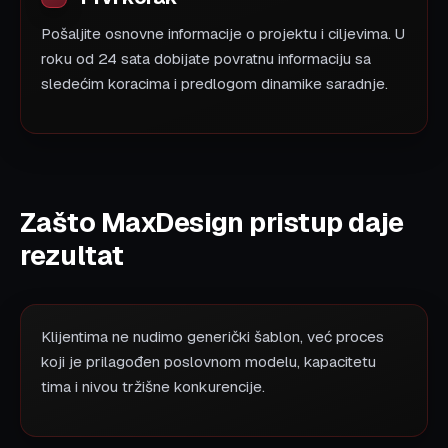
Pošaljite osnovne informacije o projektu i ciljevima. U
roku od 24 sata dobijate povratnu informaciju sa
sledećim koracima i predlogom dinamike saradnje.
Zašto MaxDesign pristup daje
rezultat
Klijentima ne nudimo generički šablon, već proces
koji je prilagođen poslovnom modelu, kapacitetu
tima i nivou tržišne konkurencije.