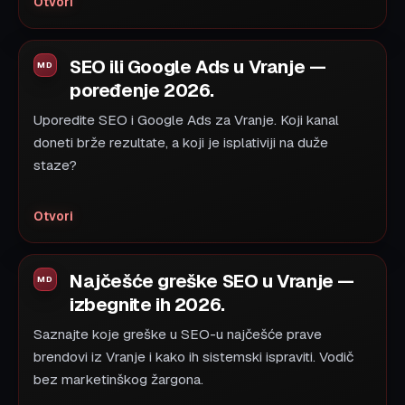
Otvori
SEO ili Google Ads u Vranje —
poređenje 2026.
Uporedite SEO i Google Ads za Vranje. Koji kanal
doneti brže rezultate, a koji je isplativiji na duže
staze?
Otvori
Najčešće greške SEO u Vranje —
izbegnite ih 2026.
Saznajte koje greške u SEO-u najčešće prave
brendovi iz Vranje i kako ih sistemski ispraviti. Vodič
bez marketinškog žargona.