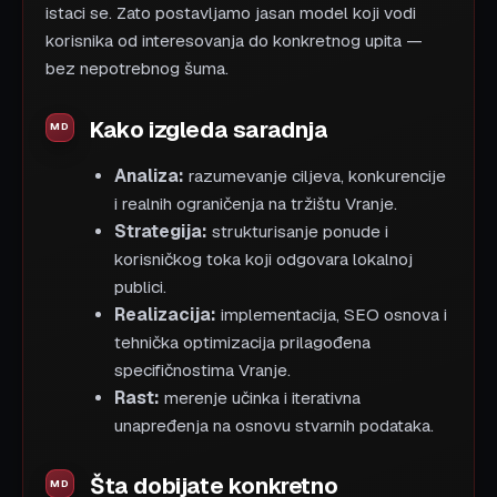
istaci se. Zato postavljamo jasan model koji vodi
korisnika od interesovanja do konkretnog upita —
bez nepotrebnog šuma.
Kako izgleda saradnja
Analiza:
razumevanje ciljeva, konkurencije
i realnih ograničenja na tržištu Vranje.
Strategija:
strukturisanje ponude i
korisničkog toka koji odgovara lokalnoj
publici.
Realizacija:
implementacija, SEO osnova i
tehnička optimizacija prilagođena
specifičnostima Vranje.
Rast:
merenje učinka i iterativna
unapređenja na osnovu stvarnih podataka.
Šta dobijate konkretno