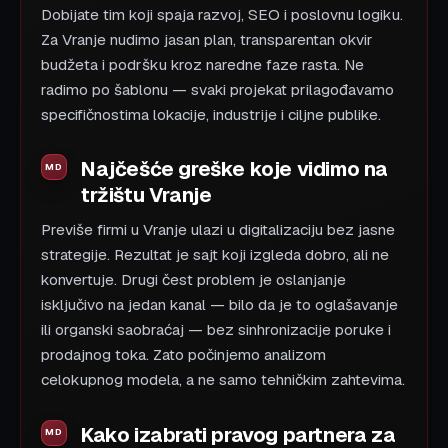
Dobijate tim koji spaja razvoj, SEO i poslovnu logiku.
Za Vranje nudimo jasan plan, transparentan okvir
budžeta i podršku kroz naredne faze rasta. Ne
radimo po šablonu — svaki projekat prilagođavamo
specifičnostima lokacije, industrije i ciljne publike.
Najčešće greške koje vidimo na
tržištu Vranje
Previše firmi u Vranje ulazi u digitalizaciju bez jasne
strategije. Rezultat je sajt koji izgleda dobro, ali ne
konvertuje. Drugi čest problem je oslanjanje
isključivo na jedan kanal — bilo da je to oglašavanje
ili organski saobraćaj — bez sinhronizacije poruke i
prodajnog toka. Zato počinjemo analizom
celokupnog modela, a ne samo tehničkim zahtevima.
Kako izabrati pravog partnera za