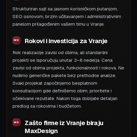
Strukturiran sajt sa jasnom korisničkom putanjom,
SEO osnovom, brzim učitavanjem i administrativnim
panelom prilagođenim vašem timu u Vranje.
Rokovi i investicija za Vranje
Rok realizacije zavisi od obima, ali standardni
projekti se isporučuju unutar 3–6 nedelja. Cena
zavisi od obima projekta, funkcionalnosti i rokova. Ne
nudimo generičke pakete bez prethodne analize.
Svaki projekat započinjemo besplatnom
konsultacijom gde definišemo obim, prioritete i
očekivane rezultate. Nakon toga dobijate detaljan
predlog sa rokovima i budžetom.
Zašto firme iz Vranje biraju
MaxDesign