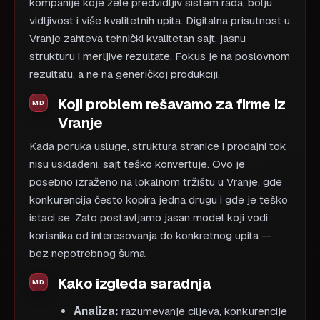
kompanije koje žele predvidljiv sistem rada, bolju
vidljivost i više kvalitetnih upita. Digitalna prisutnost u
Vranje zahteva tehnički kvalitetan sajt, jasnu
strukturu i merljive rezultate. Fokus je na poslovnom
rezultatu, a ne na generičkoj produkciji.
Koji problem rešavamo za firme iz
Vranje
Kada poruka usluge, struktura stranice i prodajni tok
nisu usklađeni, sajt teško konvertuje. Ovo je
posebno izraženo na lokalnom tržištu u Vranje, gde
konkurencija često kopira jedna drugu i gde je teško
istaci se. Zato postavljamo jasan model koji vodi
korisnika od interesovanja do konkretnog upita —
bez nepotrebnog šuma.
Kako izgleda saradnja
Analiza:
razumevanje ciljeva, konkurencije