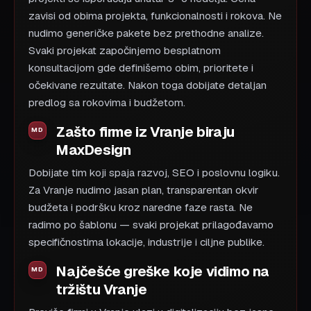
zavisi od obima projekta, funkcionalnosti i rokova. Ne
nudimo generičke pakete bez prethodne analize.
Svaki projekat započinjemo besplatnom
konsultacijom gde definišemo obim, prioritete i
očekivane rezultate. Nakon toga dobijate detaljan
predlog sa rokovima i budžetom.
Zašto firme iz Vranje biraju
MaxDesign
Dobijate tim koji spaja razvoj, SEO i poslovnu logiku.
Za Vranje nudimo jasan plan, transparentan okvir
budžeta i podršku kroz naredne faze rasta. Ne
radimo po šablonu — svaki projekat prilagođavamo
specifičnostima lokacije, industrije i ciljne publike.
Najčešće greške koje vidimo na
tržištu Vranje