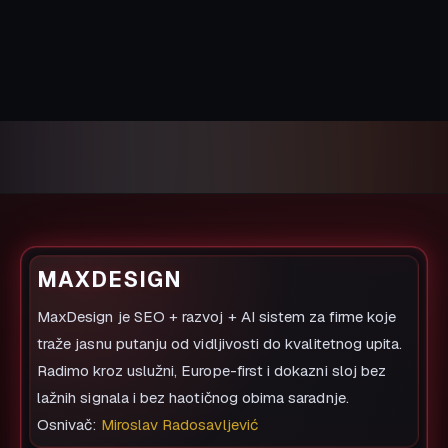
MAXDESIGN
MaxDesign je SEO + razvoj + AI sistem za firme koje
traže jasnu putanju od vidljivosti do kvalitetnog upita.
Radimo kroz uslužni, Europe-first i dokazni sloj bez
lažnih signala i bez haotičnog obima saradnje.
Osnivač:
Miroslav Radosavljević