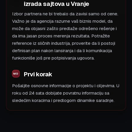
izrada sajtova u Vranje
Izbor partnera ne bi trebalo da zavisi samo od cene.
Važno je da agencija razume vaš biznis model, da
može da objasni zašto predlaže odrešeno rešenje i
da ima jasan proces merenja rezultata. Potražite
reference iz sličnih industrija, proverite da li postoji
definisan plan nakon lansiranja i da li komunikacija
funkcioniše još pre potpisivanja ugovora.
Prvi korak
Pošaljite osnovne informacije o projektu i ciljevima. U
roku od 24 sata dobijate povratnu informaciju sa
sledećim koracima i predlogom dinamike saradnje.