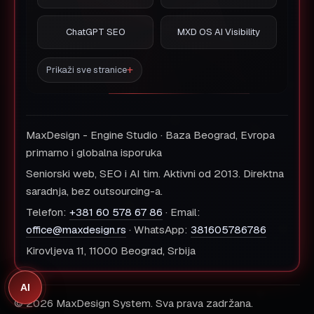
ChatGPT SEO
MXD OS AI Visibility
Prikaži sve stranice
MaxDesign - Engine Studio · Baza Beograd, Evropa
primarno i globalna isporuka
Seniorski web, SEO i AI tim. Aktivni od 2013. Direktna
saradnja, bez outsourcing-a.
Telefon:
+381 60 578 67 86
· Email:
office@maxdesign.rs
· WhatsApp:
381605786786
Kirovljeva 11, 11000 Beograd, Srbija
AI
© 2026 MaxDesign System. Sva prava zadržana.