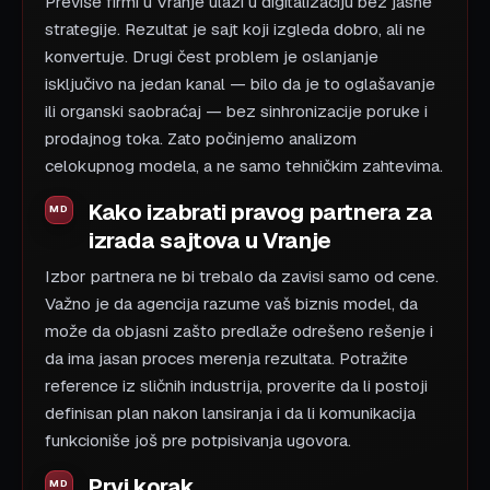
Previše firmi u Vranje ulazi u digitalizaciju bez jasne
strategije. Rezultat je sajt koji izgleda dobro, ali ne
konvertuje. Drugi čest problem je oslanjanje
isključivo na jedan kanal — bilo da je to oglašavanje
ili organski saobraćaj — bez sinhronizacije poruke i
prodajnog toka. Zato počinjemo analizom
celokupnog modela, a ne samo tehničkim zahtevima.
Kako izabrati pravog partnera za
izrada sajtova u Vranje
Izbor partnera ne bi trebalo da zavisi samo od cene.
Važno je da agencija razume vaš biznis model, da
može da objasni zašto predlaže odrešeno rešenje i
da ima jasan proces merenja rezultata. Potražite
reference iz sličnih industrija, proverite da li postoji
definisan plan nakon lansiranja i da li komunikacija
funkcioniše još pre potpisivanja ugovora.
Prvi korak