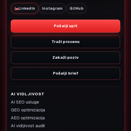
LinkedIn
Instagram
GitHub
Pošalji upit
Traži procenu
Zakaži poziv
Pošalji brief
AI VIDLJIVOST
AI SEO usluge
GEO optimizacija
AEO optimizacija
AI vidljivost audit