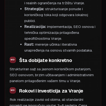
i realnih ograničenja na tržištu Vranje.
Strategija:
strukturisanje ponude i
korisničkog toka koji odgovara lokalnoj
publici.
Realizacija:
implementacija, SEO osnova i
tehnička optimizacija prilagođena
specifičnostima Vranje.
Rast:
merenje učinka i iterativna
unapređenja na osnovu stvarnih podataka.
Šta dobijate konkretno
Strukturiran sajt sa jasnom korisničkom putanjom,
SEO osnovom, brzim učitavanjem i administrativnim
panelom prilagođenim vašem timu u Vranje.
Rokovi i investicija za Vranje
Rok realizacije zavisi od obima, ali standardni
projekti se isporučuju unutar 3–6 nedelja. Cena