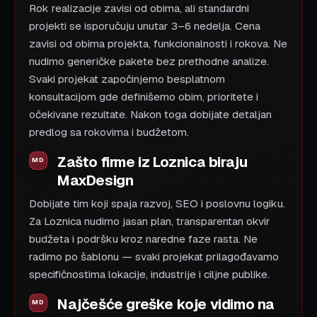
Rok realizacije zavisi od obima, ali standardni
projekti se isporučuju unutar 3–6 nedelja. Cena
zavisi od obima projekta, funkcionalnosti i rokova. Ne
nudimo generičke pakete bez prethodne analize.
Svaki projekat započinjemo besplatnom
konsultacijom gde definišemo obim, prioritete i
očekivane rezultate. Nakon toga dobijate detaljan
predlog sa rokovima i budžetom.
Zašto firme iz Loznica biraju
MaxDesign
Dobijate tim koji spaja razvoj, SEO i poslovnu logiku.
Za Loznica nudimo jasan plan, transparentan okvir
budžeta i podršku kroz naredne faze rasta. Ne
radimo po šablonu — svaki projekat prilagođavamo
specifičnostima lokacije, industrije i ciljne publike.
Najčešće greške koje vidimo na