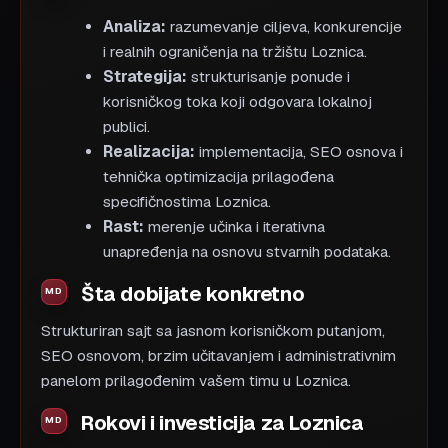
Analiza:
razumevanje ciljeva, konkurencije
i realnih ograničenja na tržištu Loznica.
Strategija:
strukturisanje ponude i
korisničkog toka koji odgovara lokalnoj
publici.
Realizacija:
implementacija, SEO osnova i
tehnička optimizacija prilagođena
specifičnostima Loznica.
Rast:
merenje učinka i iterativna
unapređenja na osnovu stvarnih podataka.
Šta dobijate konkretno
Strukturiran sajt sa jasnom korisničkom putanjom,
SEO osnovom, brzim učitavanjem i administrativnim
panelom prilagođenim vašem timu u Loznica.
Rokovi i investicija za Loznica