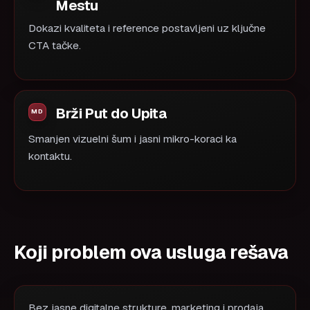
Mestu
Dokazi kvaliteta i reference postavljeni uz ključne
CTA tačke.
Brži Put do Upita
Smanjen vizuelni šum i jasni mikro-koraci ka
kontaktu.
Koji problem ova usluga rešava
Bez jasne digitalne strukture, marketing i prodaja