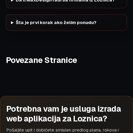
Šta je prvi korak ako želim ponudu?
Povezane Stranice
Potrebna vam je usluga izrada
web aplikacija za Loznica?
Pošaljite upit i dobićete smislen predlog plana, rokova i