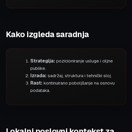
Kako izgleda saradnja
Strategija:
pozicioniranje usluge i ciljne
publike.
Izrada:
sadržaj, struktura i tehnički sloj.
Rast:
kontinuirano poboljšanje na osnovu
podataka.
Lokalni poslovni kontekst za