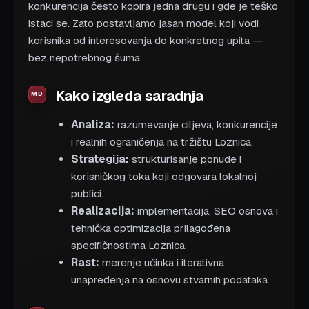
konkurencija često kopira jedna drugu i gde je teško
istaci se. Zato postavljamo jasan model koji vodi
korisnika od interesovanja do konkretnog upita —
bez nepotrebnog šuma.
Kako izgleda saradnja
Analiza:
razumevanje ciljeva, konkurencije
i realnih ograničenja na tržištu Loznica.
Strategija:
strukturisanje ponude i
korisničkog toka koji odgovara lokalnoj
publici.
Realizacija:
implementacija, SEO osnova i
tehnička optimizacija prilagođena
specifičnostima Loznica.
Rast:
merenje učinka i iterativna
unapređenja na osnovu stvarnih podataka.