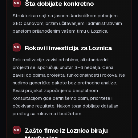
Šta dobijate konkretno
Strukturiran sajt sa jasnom korisničkom putanjom,
SEO osnovom, brzim učitavanjem i administrativnim
panelom prilagođenim vašem timu u Loznica.
Rokovi i investicija za Loznica
Rok realizacije zavisi od obima, ali standardni
projekti se isporučuju unutar 3–6 nedelja. Cena
zavisi od obima projekta, funkcionalnosti i rokova. Ne
nudimo generičke pakete bez prethodne analize.
Svaki projekat započinjemo besplatnom
konsultacijom gde definišemo obim, prioritete i
očekivane rezultate. Nakon toga dobijate detaljan
predlog sa rokovima i budžetom.
Zašto firme iz Loznica biraju