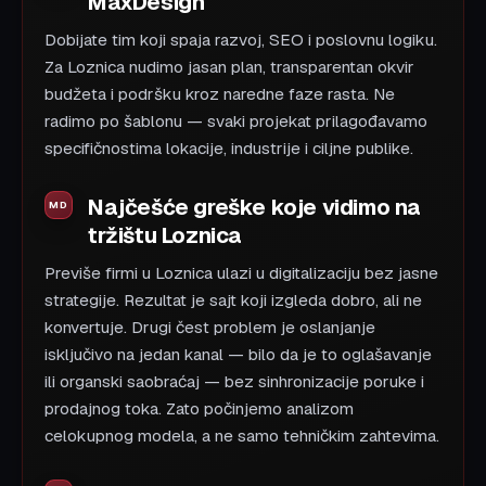
MaxDesign
Dobijate tim koji spaja razvoj, SEO i poslovnu logiku.
Za Loznica nudimo jasan plan, transparentan okvir
budžeta i podršku kroz naredne faze rasta. Ne
radimo po šablonu — svaki projekat prilagođavamo
specifičnostima lokacije, industrije i ciljne publike.
Najčešće greške koje vidimo na
tržištu Loznica
Previše firmi u Loznica ulazi u digitalizaciju bez jasne
strategije. Rezultat je sajt koji izgleda dobro, ali ne
konvertuje. Drugi čest problem je oslanjanje
isključivo na jedan kanal — bilo da je to oglašavanje
ili organski saobraćaj — bez sinhronizacije poruke i
prodajnog toka. Zato počinjemo analizom
celokupnog modela, a ne samo tehničkim zahtevima.