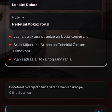
Lokalni Dokaz
Praćenje
Nedeljni Pokazatelji
Jasna struktura stranice za bolju konverziju
Brza Klijentska Strana sa Tehnički Čistom
Osnovom
Plan sadržaja i lokalnog rangiranja
Početna
/
Lokacije
/
Loznica
/
izrada web aplikacija
/
Ciljna Stranica