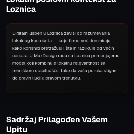
Loznica
Digitalni uspeh u Loznica zavisi od razumevanja
lokalnog konteksta — koje firme već dominiraju,
kako korisnici pretražuju i šta ih razlikuje od većih
centara. U MaxDesign radu sa Loznica primenjujemo
model koji kombinuje lokalnu relevantnost sa
tehničkom stabilnošću, tako da vaša poruka stigne
do pravih ljudi u pravom trenutku.
Sadržaj Prilagođen Vašem
Upitu