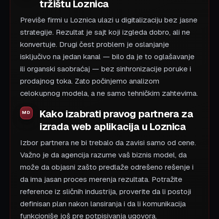
tržištu Loznica
Previše firmi u Loznica ulazi u digitalizaciju bez jasne
strategije. Rezultat je sajt koji izgleda dobro, ali ne
konvertuje. Drugi čest problem je oslanjanje
isključivo na jedan kanal — bilo da je to oglašavanje
ili organski saobraćaj — bez sinhronizacije poruke i
prodajnog toka. Zato počinjemo analizom
celokupnog modela, a ne samo tehničkim zahtevima.
Kako izabrati pravog partnera za
izrada web aplikacija u Loznica
Izbor partnera ne bi trebalo da zavisi samo od cene.
Važno je da agencija razume vaš biznis model, da
može da objasni zašto predlaže odrešeno rešenje i
da ima jasan proces merenja rezultata. Potražite
reference iz sličnih industrija, proverite da li postoji
definisan plan nakon lansiranja i da li komunikacija
funkcioniše još pre potpisivanja ugovora.