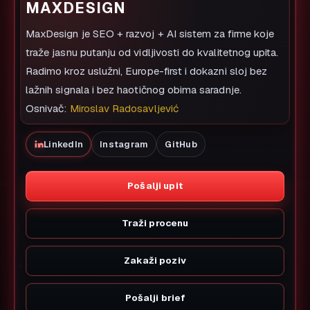
MAXDESIGN
MaxDesign je SEO + razvoj + AI sistem za firme koje
traže jasnu putanju od vidljivosti do kvalitetnog upita.
Radimo kroz uslužni, Europe-first i dokazni sloj bez
lažnih signala i bez haotičnog obima saradnje.
Osnivač:
Miroslav Radosavljević
LinkedIn
Instagram
GitHub
Pošalji upit
Traži procenu
Zakaži poziv
Pošalji brief