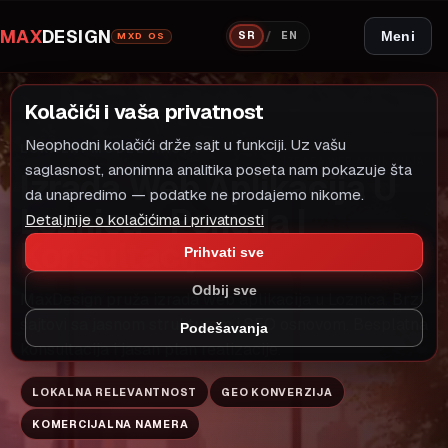
MAX
DESIGN
/
Meni
SR
EN
MXD OS
Kolačići i vaša privatnost
Neophodni kolačići drže sajt u funkciji. Uz vašu
LOKALNI MODEL RASTA
IZRADA WEB APLIKACIJA
saglasnost, anonimna analitika poseta nam pokazuje šta
Izrada Web Aplikacija U
da unapredimo — podatke ne prodajemo nikome.
Loznica - Ponuda I
Detaljnije o kolačićima i privatnosti
Konsultacije
Prihvati sve
Odbij sve
MaxDesign pruža izrada web aplikacija u Loznica. Brzi
sajtovi sa jasnom strukturom i SEO osnovom. Besplatna
Podešavanja
konsultacija i jasan plan realizacije.
LOKALNA RELEVANTNOST
GEO KONVERZIJA
KOMERCIJALNA NAMERA