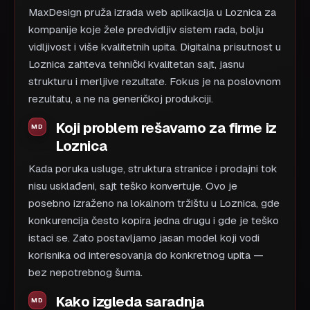
MaxDesign pruža izrada web aplikacija u Loznica za
kompanije koje žele predvidljiv sistem rada, bolju
vidljivost i više kvalitetnih upita. Digitalna prisutnost u
Loznica zahteva tehnički kvalitetan sajt, jasnu
strukturu i merljive rezultate. Fokus je na poslovnom
rezultatu, a ne na generičkoj produkciji.
Koji problem rešavamo za firme iz
Loznica
Kada poruka usluge, struktura stranice i prodajni tok
nisu usklađeni, sajt teško konvertuje. Ovo je
posebno izraženo na lokalnom tržištu u Loznica, gde
konkurencija često kopira jedna drugu i gde je teško
istaci se. Zato postavljamo jasan model koji vodi
korisnika od interesovanja do konkretnog upita —
bez nepotrebnog šuma.
Kako izgleda saradnja