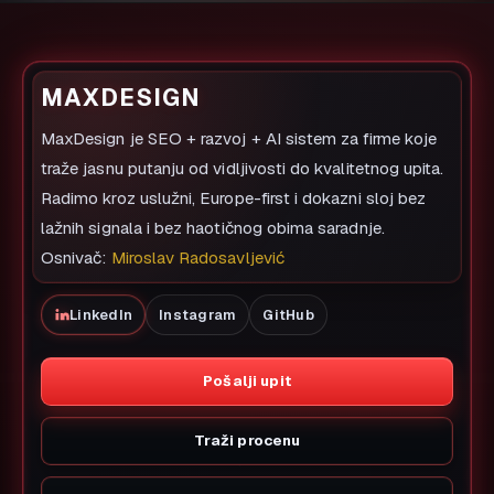
MAXDESIGN
MaxDesign je SEO + razvoj + AI sistem za firme koje
traže jasnu putanju od vidljivosti do kvalitetnog upita.
Radimo kroz uslužni, Europe-first i dokazni sloj bez
lažnih signala i bez haotičnog obima saradnje.
Osnivač:
Miroslav Radosavljević
LinkedIn
Instagram
GitHub
Pošalji upit
Traži procenu