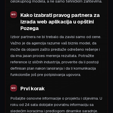
celokupnog modela, a ne samo tehničkim zahtevima.
Kako izabrati pravog partnera za
izrada web aplikacija u opštini
Pozega
Izbor partnera ne bi trebalo da zavisi samo od cene.
Važno je da agencija razume vaš biznis model, da
može da objasni zašto predlaže odrešeno rešenje i
da ima jasan proces merenja rezultata. Potražite
reference iz sličnih industrija, proverite da li postoji
definisan plan nakon lansiranja i da li komunikacija
funkcioniše još pre potpisivanja ugovora.
Prvi korak
Pošaljite osnovne informacije o projektu i ciljevima. U
roku od 24 sata dobijate povratnu informaciju sa
sledećim koracima i predlogom dinamike saradnje.