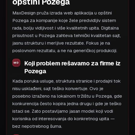
opštini Pozega
MaxDesign pruža izrada web aplikacija u opštini
Pozega za kompanije koje žele predvidljiv sistem
rada, bolju vidljivost i više kvalitetnih upita. Digitalna
prisutnost u Pozega zahteva tehnički kvalitetan sajt,
jasnu strukturu i merljive rezultate. Fokus je na
poslovnom rezultatu, a ne na generičkoj produkciji.
Koji problem rešavamo za firme iz
Pozega
Kada poruka usluge, struktura stranice i prodajni tok
nisu usklađeni, sajt teško konvertuje. Ovo je
posebno izraženo na lokalnom tržištu u Pozega, gde
konkurencija često kopira jedna drugu i gde je teško
istaci se. Zato postavljamo jasan model koji vodi
korisnika od interesovanja do konkretnog upita —
bez nepotrebnog šuma.