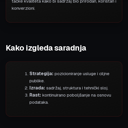
tačke kvaliteta kako bi sadržaj bio prirodan, koristan i
konverzioni.
Kako izgleda saradnja
Strategija:
pozicioniranje usluge i ciljne
publike.
Izrada:
sadržaj, struktura i tehnički sloj.
Rast:
kontinuirano poboljšanje na osnovu
podataka.