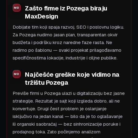
Zašto firme iz Pozega biraju
MaxDesign
Dobijate tim koji spaja razvoj, SEO i poslovnu logiku.
Za Pozega nudimo jasan plan, transparentan okvir
budžeta i podršku kroz naredne faze rasta. Ne
radimo po šablonu — svaki projekat prilagođavamo
specifičnostima lokacije, industrije i ciljne publike.
Najčešće greške koje vidimo na
tržištu Pozega
Previše firmi u Pozega ulazi u digitalizaciju bez jasne
strategije. Rezultat je sajt koji izgleda dobro, ali ne
konvertuje. Drugi čest problem je oslanjanje
isključivo na jedan kanal — bilo da je to oglašavanje
ili organski saobraćaj — bez sinhronizacije poruke i
prodajnog toka. Zato počinjemo analizom