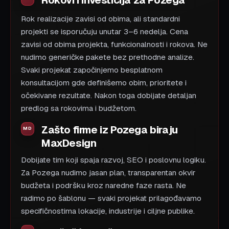
Rok realizacije zavisi od obima, ali standardni
projekti se isporučuju unutar 3–6 nedelja. Cena
zavisi od obima projekta, funkcionalnosti i rokova. Ne
nudimo generičke pakete bez prethodne analize.
Svaki projekat započinjemo besplatnom
konsultacijom gde definišemo obim, prioritete i
očekivane rezultate. Nakon toga dobijate detaljan
predlog sa rokovima i budžetom.
Zašto firme iz Pozega biraju
MaxDesign
Dobijate tim koji spaja razvoj, SEO i poslovnu logiku.
Za Pozega nudimo jasan plan, transparentan okvir
budžeta i podršku kroz naredne faze rasta. Ne
radimo po šablonu — svaki projekat prilagođavamo
specifičnostima lokacije, industrije i ciljne publike.