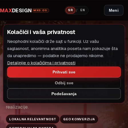
MAX
DESIGN
/
Meni
SR
EN
MXD OS
Kolačići i vaša privatnost
Neophodni kolačići drže sajt u funkciji. Uz vašu
LOKALNI MODEL RASTA
IZRADA WEB APLIKACIJA
saglasnost, anonimna analitika poseta nam pokazuje šta
Izrada Web Aplikacija U
da unapredimo — podatke ne prodajemo nikome.
Opštini Pozega - Ponuda I
Detaljnije o kolačićima i privatnosti
Konsultaci
Prihvati sve
Odbij sve
MaxDesign pruža izrada web aplikacija u opštini
Pozega. Brzi sajtovi sa jasnom strukturom i SEO
Podešavanja
osnovom. Besplatna konsultacija i jasan plan
realizacije.
LOKALNA RELEVANTNOST
GEO KONVERZIJA