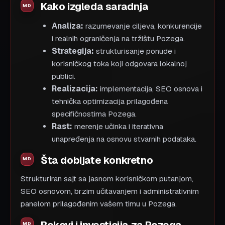
Kako izgleda saradnja
Analiza:
razumevanje ciljeva, konkurencije
i realnih ograničenja na tržištu Pozega.
Strategija:
strukturisanje ponude i
korisničkog toka koji odgovara lokalnoj
publici.
Realizacija:
implementacija, SEO osnova i
tehnička optimizacija prilagođena
specifičnostima Pozega.
Rast:
merenje učinka i iterativna
unapređenja na osnovu stvarnih podataka.
Šta dobijate konkretno
Strukturiran sajt sa jasnom korisničkom putanjom,
SEO osnovom, brzim učitavanjem i administrativnim
panelom prilagođenim vašem timu u Pozega.
Rokovi i investicija za Pozega