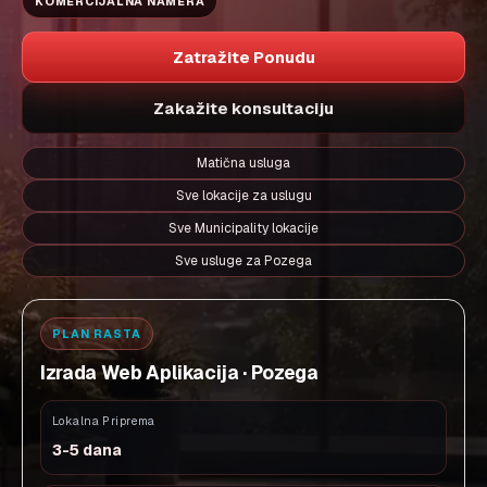
KOMERCIJALNA NAMERA
Zatražite Ponudu
Zakažite konsultaciju
Matična usluga
Sve lokacije za uslugu
Sve Municipality lokacije
Sve usluge za Pozega
PLAN RASTA
Izrada Web Aplikacija · Pozega
Lokalna Priprema
3-5 dana