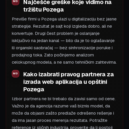
Najčešće greške koje vidimo na
tržištu Pozega
Previše firmi u Pozega ulazi u digitalizaciju bez jasne
strategije. Rezultat je sajt koji izgleda dobro, ali ne
konvertuje. Drugi čest problem je oslanjanje
isključivo na jedan kanal — bilo da je to oglašavanje
ili organski saobraćaj — bez sinhronizacije poruke i
prodajnog toka. Zato počinjemo analizom
celokupnog modela, a ne samo tehničkim zahtevima.
Kako izabrati pravog partnera za
izrada web aplikacija u opštini
Pozega
Izbor partnera ne bi trebalo da zavisi samo od cene.
Važno je da agencija razume vaš biznis model, da
može da objasni zašto predlaže odrešeno rešenje i
da ima jasan proces merenja rezultata. Potražite
reference iz sličnih industrija, proverite da li postoji