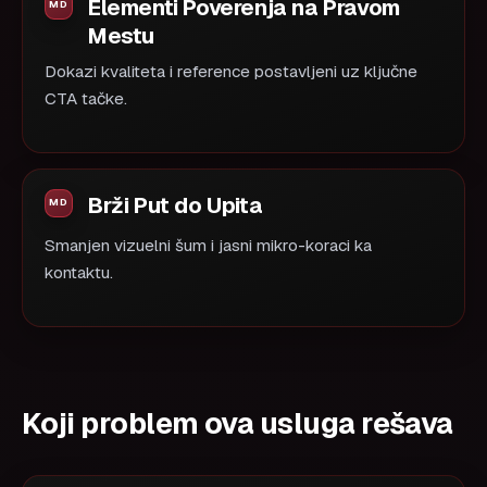
Elementi Poverenja na Pravom
Mestu
Dokazi kvaliteta i reference postavljeni uz ključne
CTA tačke.
Brži Put do Upita
Smanjen vizuelni šum i jasni mikro-koraci ka
kontaktu.
Koji problem ova usluga rešava