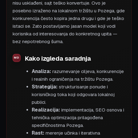
nisu usklađeni, sajt teško konvertuje. Ovo je
posebno izraženo na lokalnom tržištu u Pozega, gde
konkurencija često kopira jedna drugu i gde je teško
istaci se. Zato postavljamo jasan model koji vodi
korisnika od interesovanja do konkretnog upita —
bez nepotrebnog šuma.
Kako izgleda saradnja
Analiza:
razumevanje ciljeva, konkurencije
i realnih ograničenja na tržištu Pozega.
Strategija:
strukturisanje ponude i
korisničkog toka koji odgovara lokalnoj
publici.
Realizacija:
implementacija, SEO osnova i
tehnička optimizacija prilagođena
specifičnostima Pozega.
Rast:
merenje učinka i iterativna