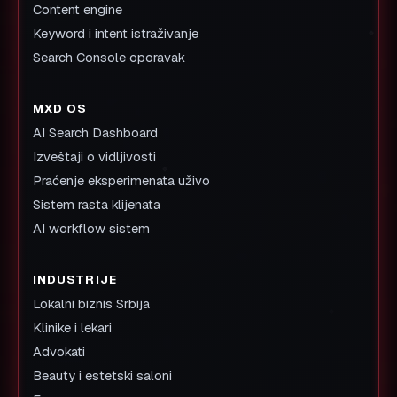
Content engine
Keyword i intent istraživanje
Search Console oporavak
MXD OS
AI Search Dashboard
Izveštaji o vidljivosti
Praćenje eksperimenata uživo
Sistem rasta klijenata
AI workflow sistem
INDUSTRIJE
Lokalni biznis Srbija
Klinike i lekari
Advokati
Beauty i estetski saloni