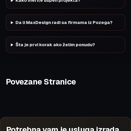
Kako merite uspeh projekta?
Da li MaxDesign radi sa firmama iz Pozega?
Šta je prvi korak ako želim ponudu?
Povezane Stranice
Potrebna vam je usluga izrada