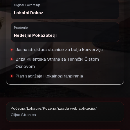
Signal Poverenja
Lokalni Dokaz
Praćenje
Nedeljni Pokazatelji
Jasna struktura stranice za bolju konverziju
Brza Klijentska Strana sa Tehnički Čistom
Osnovom
Plan sadržaja i lokalnog rangiranja
Početna
/
Lokacije
/
Pozega
/
izrada web aplikacija
/
Ciljna Stranica