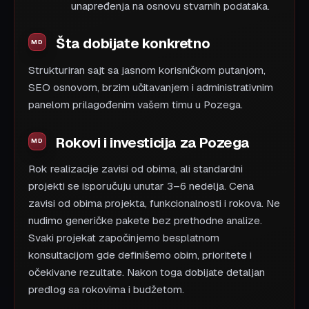
unapređenja na osnovu stvarnih podataka.
Šta dobijate konkretno
Strukturiran sajt sa jasnom korisničkom putanjom,
SEO osnovom, brzim učitavanjem i administrativnim
panelom prilagođenim vašem timu u Pozega.
Rokovi i investicija za Pozega
Rok realizacije zavisi od obima, ali standardni
projekti se isporučuju unutar 3–6 nedelja. Cena
zavisi od obima projekta, funkcionalnosti i rokova. Ne
nudimo generičke pakete bez prethodne analize.
Svaki projekat započinjemo besplatnom
konsultacijom gde definišemo obim, prioritete i
očekivane rezultate. Nakon toga dobijate detaljan
predlog sa rokovima i budžetom.