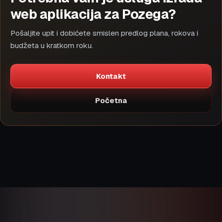
web aplikacija za Pozega?
Pošaljite upit i dobićete smislen predlog plana, rokova i
budžeta u kratkom roku.
Kontakt
Početna