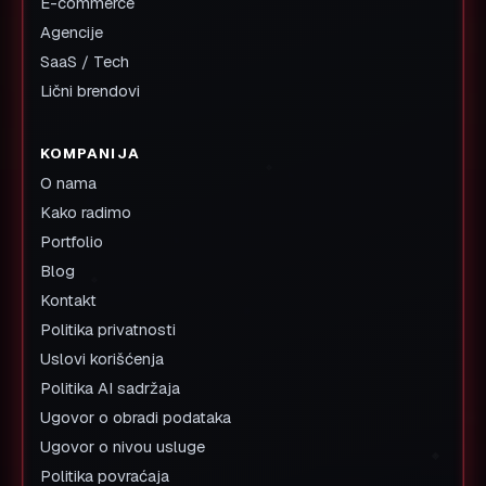
E-commerce
Agencije
SaaS / Tech
Lični brendovi
KOMPANIJA
O nama
Kako radimo
Portfolio
Blog
Kontakt
Politika privatnosti
Uslovi korišćenja
Politika AI sadržaja
Ugovor o obradi podataka
Ugovor o nivou usluge
Politika povraćaja