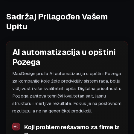
Sadržaj Prilagođen Vašem
Upitu
AI automatizacija u opštini
Pozega
MaxDesign pruža AI automatizacija u opštini Pozega
za kompanije koje žele predvidljiv sistem rada, bolju
vidljivost i više kvalitetnih upita. Digitalna prisutnost u
Pozega zahteva tehnički kvalitetan sajt, jasnu
strukturu i merljive rezultate. Fokus je na poslovnom
rezultatu, a ne na generičkoj produkciji.
Koji problem rešavamo za firme iz