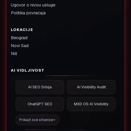
Ugovor o nivou usluge
Politika povraćaja
LOKACIJE
Beograd
Novi Sad
Niš
AI VIDLJIVOST
AI SEO Srbija
AI Visibility Audit
ChatGPT SEO
MXD OS AI Visibility
Prikaži sve stranice