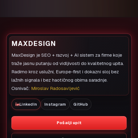
MAXDESIGN
MaxDesign je SEO + razvoj + AI sistem za firme koje
traže jasnu putanju od vidljivosti do kvalitetnog upita.
Radimo kroz uslužni, Europe-first i dokazni sloj bez
lažnih signala i bez haotičnog obima saradnje.
Osnivač:
Miroslav Radosavljević
LinkedIn
Instagram
GitHub
Pošalji upit