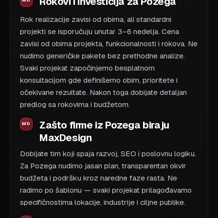
Rokovi i investicija za Pozega
Rok realizacije zavisi od obima, ali standardni
projekti se isporučuju unutar 3–6 nedelja. Cena
zavisi od obima projekta, funkcionalnosti i rokova. Ne
nudimo generičke pakete bez prethodne analize.
Svaki projekat započinjemo besplatnom
konsultacijom gde definišemo obim, prioritete i
očekivane rezultate. Nakon toga dobijate detaljan
predlog sa rokovima i budžetom.
Zašto firme iz Pozega biraju
MaxDesign
Dobijate tim koji spaja razvoj, SEO i poslovnu logiku.
Za Pozega nudimo jasan plan, transparentan okvir
budžeta i podršku kroz naredne faze rasta. Ne
radimo po šablonu — svaki projekat prilagođavamo
specifičnostima lokacije, industrije i ciljne publike.