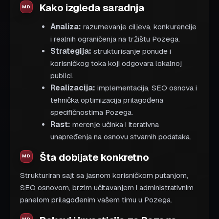
Kako izgleda saradnja
Analiza:
razumevanje ciljeva, konkurencije
i realnih ograničenja na tržištu Pozega.
Strategija:
strukturisanje ponude i
korisničkog toka koji odgovara lokalnoj
publici.
Realizacija:
implementacija, SEO osnova i
tehnička optimizacija prilagođena
specifičnostima Pozega.
Rast:
merenje učinka i iterativna
unapređenja na osnovu stvarnih podataka.
Šta dobijate konkretno
Strukturiran sajt sa jasnom korisničkom putanjom,
SEO osnovom, brzim učitavanjem i administrativnim
panelom prilagođenim vašem timu u Pozega.