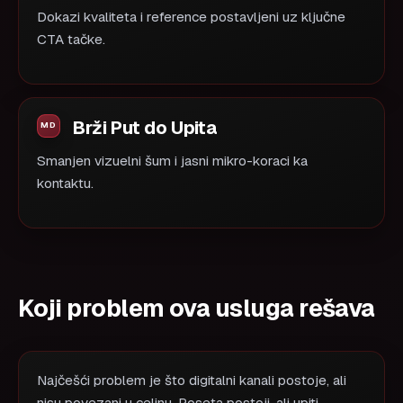
Dokazi kvaliteta i reference postavljeni uz ključne
CTA tačke.
Brži Put do Upita
Smanjen vizuelni šum i jasni mikro-koraci ka
kontaktu.
Koji problem ova usluga rešava
Najčešći problem je što digitalni kanali postoje, ali