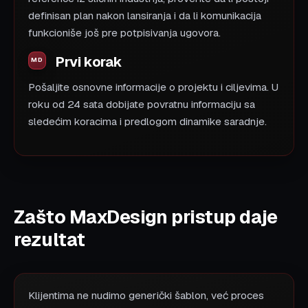
definisan plan nakon lansiranja i da li komunikacija
funkcioniše još pre potpisivanja ugovora.
Prvi korak
Pošaljite osnovne informacije o projektu i ciljevima. U
roku od 24 sata dobijate povratnu informaciju sa
sledećim koracima i predlogom dinamike saradnje.
Zašto MaxDesign pristup daje
rezultat
Klijentima ne nudimo generički šablon, već proces