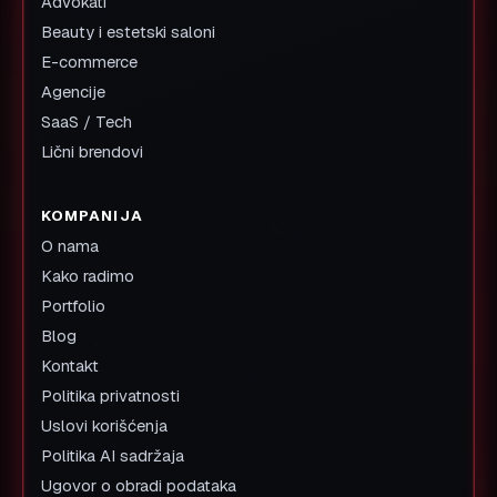
Advokati
Beauty i estetski saloni
E-commerce
Agencije
SaaS / Tech
Lični brendovi
KOMPANIJA
O nama
Kako radimo
Portfolio
Blog
Kontakt
Politika privatnosti
Uslovi korišćenja
Politika AI sadržaja
Ugovor o obradi podataka