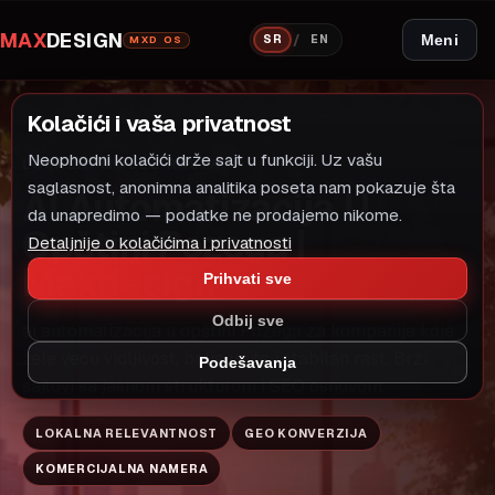
MAX
DESIGN
/
Meni
SR
EN
MXD OS
Kolačići i vaša privatnost
Neophodni kolačići drže sajt u funkciji. Uz vašu
LOKALNI MODEL RASTA
AI AUTOMATIZACIJA
saglasnost, anonimna analitika poseta nam pokazuje šta
AI Automatizacija U
da unapredimo — podatke ne prodajemo nikome.
Opštini Pozega |
Detaljnije o kolačićima i privatnosti
Maxdesign
Prihvati sve
Odbij sve
ai automatizacija u opštini Pozega za kompanije koje
žele veću vidljivost, bolje upite i stabilan rast. Brzi
Podešavanja
sajtovi sa jasnom strukturom i SEO osnovom.
LOKALNA RELEVANTNOST
GEO KONVERZIJA
KOMERCIJALNA NAMERA