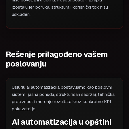
nisu povezani u celinu. Poseta postoji, ali upiti
izostaju jer poruka, struktura i korisnički tok nisu
usklađeni.
Rešenje prilagođeno vašem
poslovanju
Uslugu ai automatizacija postavljamo kao poslovni
sistem: jasna ponuda, strukturisan sadržaj, tehnička
preciznost i merenje rezultata kroz konkretne KPI
pokazatelje.
AI automatizacija u opštini