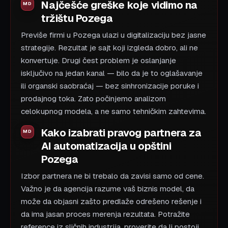
Najčešće greške koje vidimo na
tržištu Pozega
Previše firmi u Pozega ulazi u digitalizaciju bez jasne
strategije. Rezultat je sajt koji izgleda dobro, ali ne
konvertuje. Drugi čest problem je oslanjanje
isključivo na jedan kanal — bilo da je to oglašavanje
ili organski saobraćaj — bez sinhronizacije poruke i
prodajnog toka. Zato počinjemo analizom
celokupnog modela, a ne samo tehničkim zahtevima.
Kako izabrati pravog partnera za
AI automatizacija u opštini
Pozega
Izbor partnera ne bi trebalo da zavisi samo od cene.
Važno je da agencija razume vaš biznis model, da
može da objasni zašto predlaže odrešeno rešenje i
da ima jasan proces merenja rezultata. Potražite
reference iz sličnih industrija, proverite da li postoji