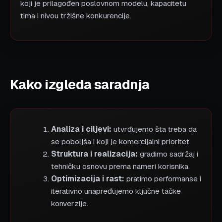
koji je prilagođen poslovnom modelu, kapacitetu
tima i nivou tržišne konkurencije.
Kako izgleda saradnja
Analiza i ciljevi:
utvrđujemo šta treba da
se poboljša i koji je komercijalni prioritet.
Struktura i realizacija:
gradimo sadržaj i
tehničku osnovu prema nameri korisnika.
Optimizacija i rast:
pratimo performanse i
iterativno unapređujemo ključne tačke
konverzije.