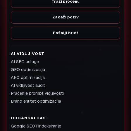
Traži procenu
Zakaži poziv
Pošalji brief
AI VIDLJIVOST
AI SEO usluge
GEO optimizacija
AEO optimizacija
AI vidljivost audit
Praćenje prompt vidljivosti
Brand entitet optimizacija
ORGANSKI RAST
Google SEO i indeksiranje