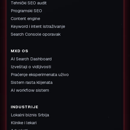
Tehnički SEO audit
Programski SEO
Content engine
Keyword i intent istraživanje
Search Console oporavak
MXD OS
AI Search Dashboard
Izveštaji o vidljivosti
Praćenje eksperimenata uživo
Sistem rasta klijenata
AI workflow sistem
INDUSTRIJE
Lokalni biznis Srbija
Klinike i lekari