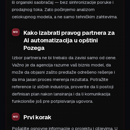
ili organski saobraćaj — bez sinhronizacije poruke i
prodajnog toka. Zato počinjemo analizom
celokupnog modela, a ne samo tehničkim zahtevima.
Kako izabrati pravog partnera za
AI automatizacija u opštini
Pozega
Izbor partnera ne bi trebalo da zavisi samo od cene.
Važno je da agencija razume vaš biznis model, da
može da objasni zašto predlaže odrešeno rešenje i
da ima jasan proces merenja rezultata. Potražite
reference iz sličnih industrija, proverite da li postoji
definisan plan nakon lansiranja i da li komunikacija
funkcioniše još pre potpisivanja ugovora.
Prvi korak
Pošaljite osnovne informacije o projektu i ciljevima. U