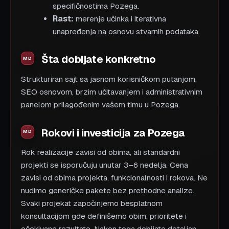
specifičnostima Pozega.
Rast:
merenje učinka i iterativna
unapređenja na osnovu stvarnih podataka.
Šta dobijate konkretno
Strukturiran sajt sa jasnom korisničkom putanjom,
SEO osnovom, brzim učitavanjem i administrativnim
panelom prilagođenim vašem timu u Pozega.
Rokovi i investicija za Pozega
Rok realizacije zavisi od obima, ali standardni
projekti se isporučuju unutar 3–6 nedelja. Cena
zavisi od obima projekta, funkcionalnosti i rokova. Ne
nudimo generičke pakete bez prethodne analize.
Svaki projekat započinjemo besplatnom
konsultacijom gde definišemo obim, prioritete i