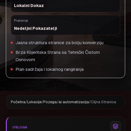
Lokalni Dokaz
Praćenje
Nedeljni Pokazatelji
Jasna struktura stranice za bolju konverziju
Brza Klijentska Strana sa Tehnički Čistom
Osnovom
Plan sadržaja i lokalnog rangiranja
Početna
/
Lokacije
/
Pozega
/
ai automatizacija
/
Ciljna Stranica
USLUGA