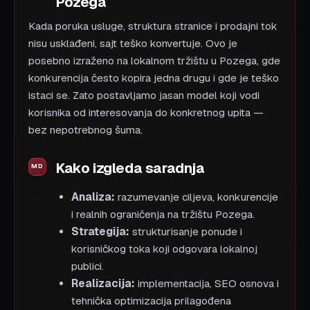
Pozega
Kada poruka usluge, struktura stranice i prodajni tok
nisu usklađeni, sajt teško konvertuje. Ovo je
posebno izraženo na lokalnom tržištu u Pozega, gde
konkurencija često kopira jedna drugu i gde je teško
istaci se. Zato postavljamo jasan model koji vodi
korisnika od interesovanja do konkretnog upita —
bez nepotrebnog šuma.
Kako izgleda saradnja
Analiza:
razumevanje ciljeva, konkurencije
i realnih ograničenja na tržištu Pozega.
Strategija:
strukturisanje ponude i
korisničkog toka koji odgovara lokalnoj
publici.
Realizacija:
implementacija, SEO osnova i
tehnička optimizacija prilagođena