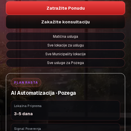
Zatražite Ponudu
Zakažite konsultaciju
Matična usluga
Sve lokacije za uslugu
Sve Municipality lokacije
Sve usluge za Pozega
PLAN RASTA
AI Automatizacija · Pozega
Lokalna Priprema
3-5 dana
Signal Poverenja