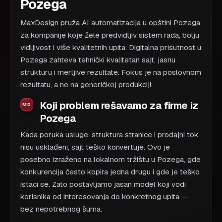
Pozega
MaxDesign pruža AI automatizacija u opštini Pozega
za kompanije koje žele predvidljiv sistem rada, bolju
vidljivost i više kvalitetnih upita. Digitalna prisutnost u
Pozega zahteva tehnički kvalitetan sajt, jasnu
strukturu i merljive rezultate. Fokus je na poslovnom
rezultatu, a ne na generičkoj produkciji.
Koji problem rešavamo za firme iz
Pozega
Kada poruka usluge, struktura stranice i prodajni tok
nisu usklađeni, sajt teško konvertuje. Ovo je
posebno izraženo na lokalnom tržištu u Pozega, gde
konkurencija često kopira jedna drugu i gde je teško
istaci se. Zato postavljamo jasan model koji vodi
korisnika od interesovanja do konkretnog upita —
bez nepotrebnog šuma.