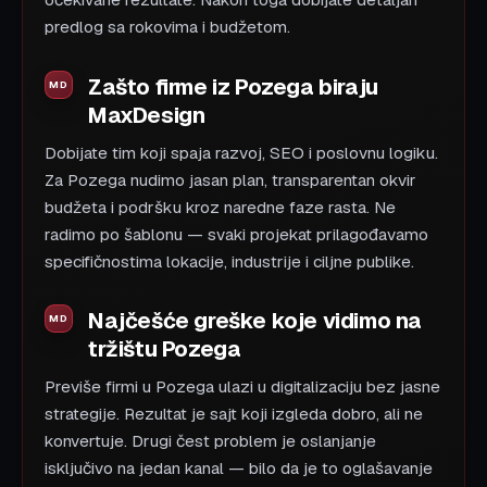
očekivane rezultate. Nakon toga dobijate detaljan
predlog sa rokovima i budžetom.
Zašto firme iz Pozega biraju
MaxDesign
Dobijate tim koji spaja razvoj, SEO i poslovnu logiku.
Za Pozega nudimo jasan plan, transparentan okvir
budžeta i podršku kroz naredne faze rasta. Ne
radimo po šablonu — svaki projekat prilagođavamo
specifičnostima lokacije, industrije i ciljne publike.
Najčešće greške koje vidimo na
tržištu Pozega
Previše firmi u Pozega ulazi u digitalizaciju bez jasne
strategije. Rezultat je sajt koji izgleda dobro, ali ne
konvertuje. Drugi čest problem je oslanjanje
isključivo na jedan kanal — bilo da je to oglašavanje