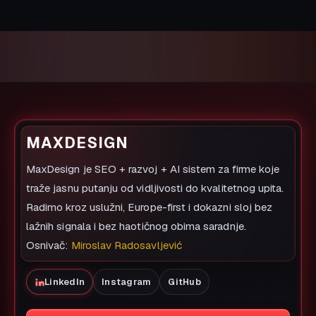
MAXDESIGN
MaxDesign je SEO + razvoj + AI sistem za firme koje
traže jasnu putanju od vidljivosti do kvalitetnog upita.
Radimo kroz uslužni, Europe-first i dokazni sloj bez
lažnih signala i bez haotičnog obima saradnje.
Osnivač:
Miroslav Radosavljević
LinkedIn
Instagram
GitHub