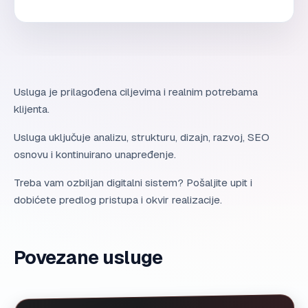
Usluga je prilagođena ciljevima i realnim potrebama
klijenta.
Usluga uključuje analizu, strukturu, dizajn, razvoj, SEO
osnovu i kontinuirano unapređenje.
Treba vam ozbiljan digitalni sistem? Pošaljite upit i
dobićete predlog pristupa i okvir realizacije.
Povezane usluge