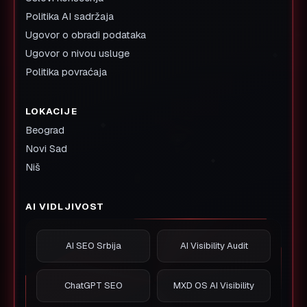
Politika AI sadržaja
Ugovor o obradi podataka
Ugovor o nivou usluge
Politika povraćaja
LOKACIJE
Beograd
Novi Sad
Niš
AI VIDLJIVOST
AI SEO Srbija
AI Visibility Audit
ChatGPT SEO
MXD OS AI Visibility