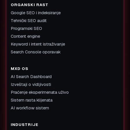
ORGANSKI RAST
Google SEO i indeksiranje
Tehnički SEO audit
Programski SEO
Content engine
Keyword i intent istraživanje
Search Console oporavak
MXD OS
AI Search Dashboard
Izveštaji o vidljivosti
Praćenje eksperimenata uživo
Sistem rasta klijenata
AI workflow sistem
INDUSTRIJE