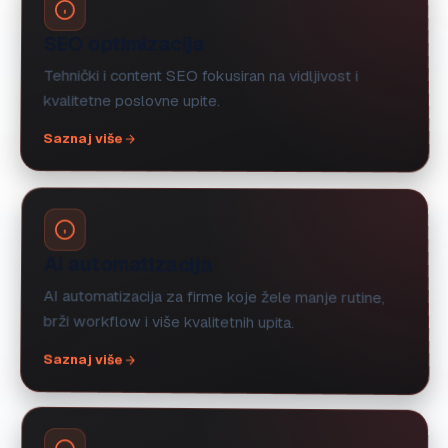
SEO optimizacija
Tehnički i content SEO fokusiran na vidljivost i
kvalitetne poslovne upite.
Saznaj više
AI automatizacija
AI automatizacija za firme koje žele manje rutine,
brži workflow i više kvalitetnih upita.
Saznaj više