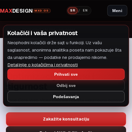
MAX
DESIGN
/
Meni
SR
EN
MXD OS
Početna
/
Optimizacija brzine i sigurnost
Kolačići i vaša privatnost
Neophodni kolačići drže sajt u funkciji. Uz vašu
saglasnost, anonimna analitika poseta nam pokazuje šta
da unapredimo — podatke ne prodajemo nikome.
AI + SEO + GEO
Detaljnije o kolačićima i privatnosti
Optimizacija brzine i
Prihvati sve
sigurnost
Odbij sve
Podešavanja
Bolje Core Web Vitals metrike i čvrsta sigurnosna osnova.
Zakažite konsultaciju