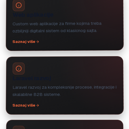
Web aplikacije
Custom web aplikacije za firme kojima treba
ozbiljniji digitalni sistem od klasicnog sajta.
Saznaj više
Laravel razvoj
Laravel razvoj za kompleksnije procese, integracije i
skalabilne B2B sisteme.
Saznaj više