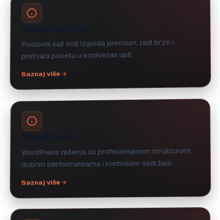
Izrada sajtova
Poslovni sajt koji izgleda premium, radi brzo i
pretvara posetu u konkretan upit.
Saznaj više
WordPress
WordPress rešenja sa profesionalnom strukturom,
dobrim performansama i kontrolom sadržaja.
Saznaj više