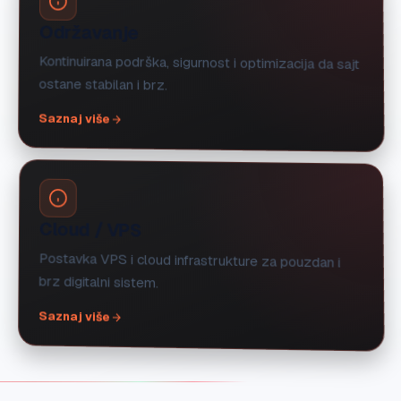
Održavanje
Kontinuirana podrška, sigurnost i optimizacija da sajt
ostane stabilan i brz.
Saznaj više
Cloud / VPS
Postavka VPS i cloud infrastrukture za pouzdan i
brz digitalni sistem.
Saznaj više