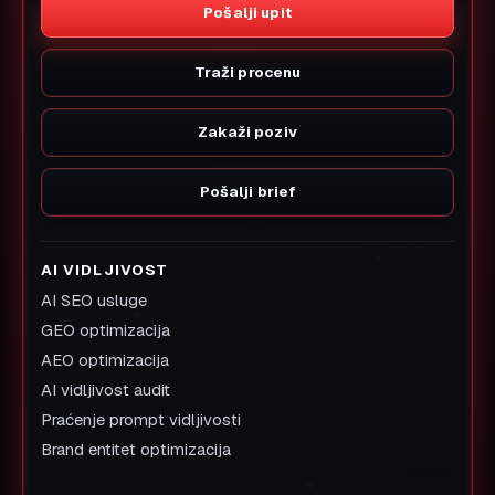
Pošalji upit
Traži procenu
Zakaži poziv
Pošalji brief
AI VIDLJIVOST
AI SEO usluge
GEO optimizacija
AEO optimizacija
AI vidljivost audit
Praćenje prompt vidljivosti
Brand entitet optimizacija