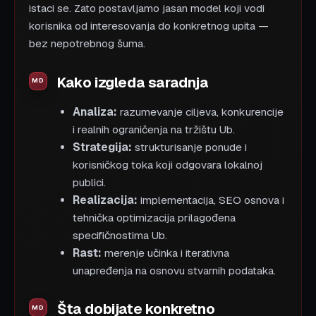
istaci se. Zato postavljamo jasan model koji vodi
korisnika od interesovanja do konkretnog upita —
bez nepotrebnog šuma.
Kako izgleda saradnja
Analiza:
razumevanje ciljeva, konkurencije
i realnih ograničenja na tržištu Ub.
Strategija:
strukturisanje ponude i
korisničkog toka koji odgovara lokalnoj
publici.
Realizacija:
implementacija, SEO osnova i
tehnička optimizacija prilagođena
specifičnostima Ub.
Rast:
merenje učinka i iterativna
unapređenja na osnovu stvarnih podataka.
Šta dobijate konkretno