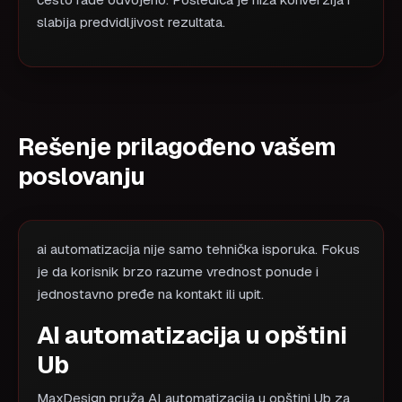
često rade odvojeno. Posledica je niža konverzija i
slabija predvidljivost rezultata.
Rešenje prilagođeno vašem
poslovanju
ai automatizacija nije samo tehnička isporuka. Fokus
je da korisnik brzo razume vrednost ponude i
jednostavno pređe na kontakt ili upit.
AI automatizacija u opštini
Ub
MaxDesign pruža AI automatizacija u opštini Ub za