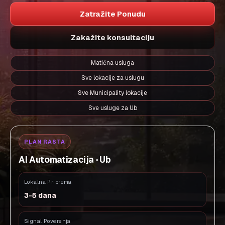
Zatražite Ponudu
Zakažite konsultaciju
Matična usluga
Sve lokacije za uslugu
Sve Municipality lokacije
Sve usluge za Ub
PLAN RASTA
AI Automatizacija · Ub
Lokalna Priprema
3-5 dana
Signal Poverenja