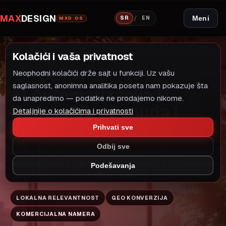
MAX
DESIGN
/
Meni
SR
EN
MXD OS
Kolačići i vaša privatnost
Neophodni kolačići drže sajt u funkciji. Uz vašu
LOKALNI MODEL RASTA
AI AUTOMATIZACIJA
saglasnost, anonimna analitika poseta nam pokazuje šta
AI Automatizacija U
da unapredimo — podatke ne prodajemo nikome.
Opštini Ub - Ponuda I
Detaljnije o kolačićima i privatnosti
Konsultacije
Prihvati sve
Odbij sve
ai automatizacija u opštini Ub za kompanije koje žele
veću vidljivost, bolje upite i stabilan rast. Brzi sajtovi sa
Podešavanja
jasnom strukturom i SEO osnovom.
LOKALNA RELEVANTNOST
GEO KONVERZIJA
KOMERCIJALNA NAMERA