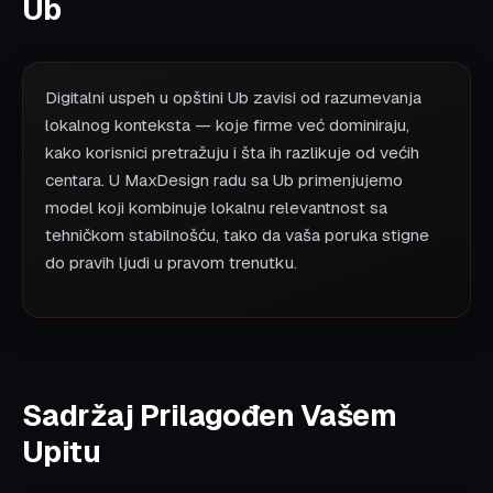
Ub
Digitalni uspeh u opštini Ub zavisi od razumevanja
lokalnog konteksta — koje firme već dominiraju,
kako korisnici pretražuju i šta ih razlikuje od većih
centara. U MaxDesign radu sa Ub primenjujemo
model koji kombinuje lokalnu relevantnost sa
tehničkom stabilnošću, tako da vaša poruka stigne
do pravih ljudi u pravom trenutku.
Sadržaj Prilagođen Vašem
Upitu