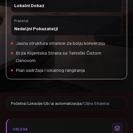
Lokalni Dokaz
Praćenje
Nedeljni Pokazatelji
Jasna struktura stranice za bolju konverziju
Brza Klijentska Strana sa Tehnički Čistom
Osnovom
Plan sadržaja i lokalnog rangiranja
Početna
/
Lokacije
/
Ub
/
ai automatizacija
/
Ciljna Stranica
USLUGA