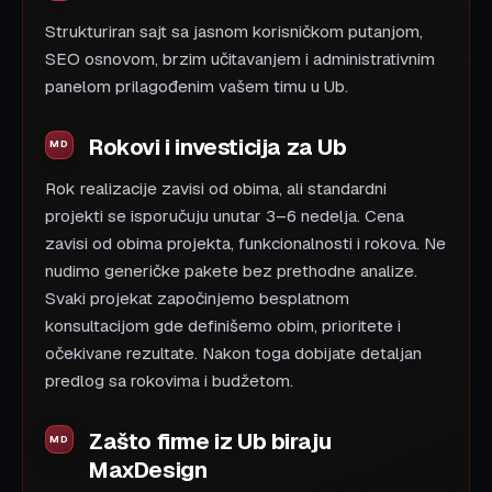
Strukturiran sajt sa jasnom korisničkom putanjom,
SEO osnovom, brzim učitavanjem i administrativnim
panelom prilagođenim vašem timu u Ub.
Rokovi i investicija za Ub
Rok realizacije zavisi od obima, ali standardni
projekti se isporučuju unutar 3–6 nedelja. Cena
zavisi od obima projekta, funkcionalnosti i rokova. Ne
nudimo generičke pakete bez prethodne analize.
Svaki projekat započinjemo besplatnom
konsultacijom gde definišemo obim, prioritete i
očekivane rezultate. Nakon toga dobijate detaljan
predlog sa rokovima i budžetom.
Zašto firme iz Ub biraju
MaxDesign