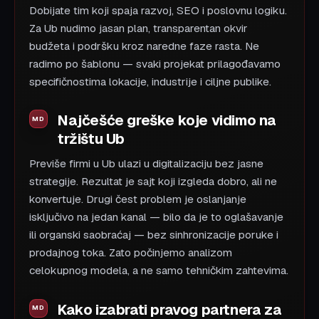
Dobijate tim koji spaja razvoj, SEO i poslovnu logiku.
Za Ub nudimo jasan plan, transparentan okvir
budžeta i podršku kroz naredne faze rasta. Ne
radimo po šablonu — svaki projekat prilagođavamo
specifičnostima lokacije, industrije i ciljne publike.
Najčešće greške koje vidimo na
tržištu Ub
Previše firmi u Ub ulazi u digitalizaciju bez jasne
strategije. Rezultat je sajt koji izgleda dobro, ali ne
konvertuje. Drugi čest problem je oslanjanje
isključivo na jedan kanal — bilo da je to oglašavanje
ili organski saobraćaj — bez sinhronizacije poruke i
prodajnog toka. Zato počinjemo analizom
celokupnog modela, a ne samo tehničkim zahtevima.
Kako izabrati pravog partnera za