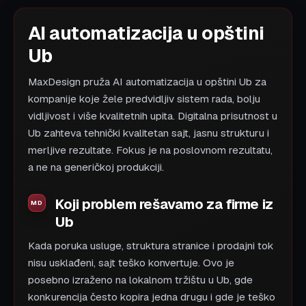
AI automatizacija u opštini
Ub
MaxDesign pruža AI automatizacija u opštini Ub za
kompanije koje žele predvidljiv sistem rada, bolju
vidljivost i više kvalitetnih upita. Digitalna prisutnost u
Ub zahteva tehnički kvalitetan sajt, jasnu strukturu i
merljive rezultate. Fokus je na poslovnom rezultatu,
a ne na generičkoj produkciji.
Koji problem rešavamo za firme iz
Ub
Kada poruka usluge, struktura stranice i prodajni tok
nisu usklađeni, sajt teško konvertuje. Ovo je
posebno izraženo na lokalnom tržištu u Ub, gde
konkurencija često kopira jedna drugu i gde je teško