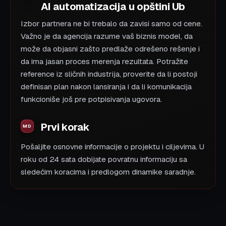
AI automatizacija u opštini Ub
Izbor partnera ne bi trebalo da zavisi samo od cene.
Važno je da agencija razume vaš biznis model, da
može da objasni zašto predlaže odrešeno rešenje i
da ima jasan proces merenja rezultata. Potražite
reference iz sličnih industrija, proverite da li postoji
definisan plan nakon lansiranja i da li komunikacija
funkcioniše još pre potpisivanja ugovora.
Prvi korak
Pošaljite osnovne informacije o projektu i ciljevima. U
roku od 24 sata dobijate povratnu informaciju sa
sledećim koracima i predlogom dinamike saradnje.