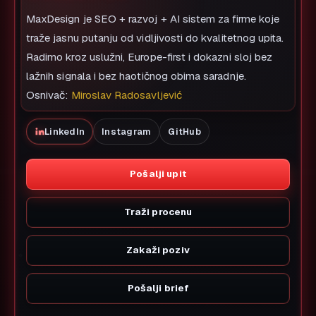
MaxDesign je SEO + razvoj + AI sistem za firme koje
traže jasnu putanju od vidljivosti do kvalitetnog upita.
Radimo kroz uslužni, Europe-first i dokazni sloj bez
lažnih signala i bez haotičnog obima saradnje.
Osnivač:
Miroslav Radosavljević
LinkedIn
Instagram
GitHub
Pošalji upit
Traži procenu
Zakaži poziv
Pošalji brief