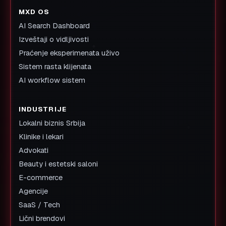
MXD OS
AI Search Dashboard
Izveštaji o vidljivosti
Praćenje eksperimenata uživo
Sistem rasta klijenata
AI workflow sistem
INDUSTRIJE
Lokalni biznis Srbija
Klinike i lekari
Advokati
Beauty i estetski saloni
E-commerce
Agencije
SaaS / Tech
Lični brendovi