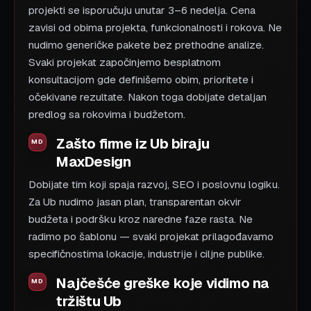
projekti se isporučuju unutar 3–6 nedelja. Cena
zavisi od obima projekta, funkcionalnosti i rokova. Ne
nudimo generičke pakete bez prethodne analize.
Svaki projekat započinjemo besplatnom
konsultacijom gde definišemo obim, prioritete i
očekivane rezultate. Nakon toga dobijate detaljan
predlog sa rokovima i budžetom.
Zašto firme iz Ub biraju
MaxDesign
Dobijate tim koji spaja razvoj, SEO i poslovnu logiku.
Za Ub nudimo jasan plan, transparentan okvir
budžeta i podršku kroz naredne faze rasta. Ne
radimo po šablonu — svaki projekat prilagođavamo
specifičnostima lokacije, industrije i ciljne publike.
Najčešće greške koje vidimo na
tržištu Ub