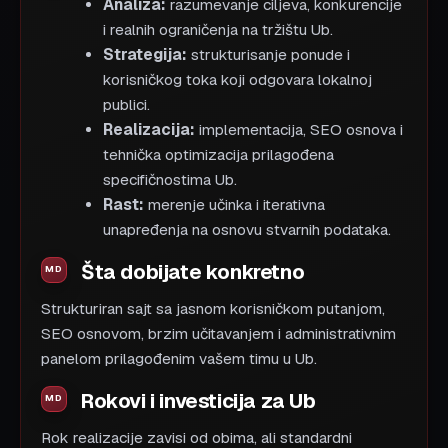
Analiza:
razumevanje ciljeva, konkurencije
i realnih ograničenja na tržištu Ub.
Strategija:
strukturisanje ponude i
korisničkog toka koji odgovara lokalnoj
publici.
Realizacija:
implementacija, SEO osnova i
tehnička optimizacija prilagođena
specifičnostima Ub.
Rast:
merenje učinka i iterativna
unapređenja na osnovu stvarnih podataka.
Šta dobijate konkretno
Strukturiran sajt sa jasnom korisničkom putanjom,
SEO osnovom, brzim učitavanjem i administrativnim
panelom prilagođenim vašem timu u Ub.
Rokovi i investicija za Ub
Rok realizacije zavisi od obima, ali standardni