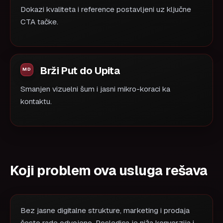
Dokazi kvaliteta i reference postavljeni uz ključne
CTA tačke.
Brži Put do Upita
Smanjen vizuelni šum i jasni mikro-koraci ka
kontaktu.
Koji problem ova usluga rešava
Bez jasne digitalne strukture, marketing i prodaja