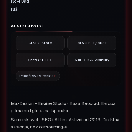
Novi Sad
Niš
AI VIDLJIVOST
AI SEO Srbija
AI Visibility Audit
ChatGPT SEO
MXD OS AI Visibility
Prikaži sve stranice
MaxDesign - Engine Studio · Baza Beograd, Evropa
primarno i globalna isporuka
Seniorski web, SEO i AI tim. Aktivni od 2013. Direktna
saradnja, bez outsourcing-a.