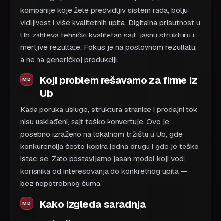
kompanije koje žele predvidljiv sistem rada, bolju
vidljivost i više kvalitetnih upita. Digitalna prisutnost u
Ub zahteva tehnički kvalitetan sajt, jasnu strukturu i
merljive rezultate. Fokus je na poslovnom rezultatu,
a ne na generičkoj produkciji.
Koji problem rešavamo za firme iz
Ub
Kada poruka usluge, struktura stranice i prodajni tok
nisu usklađeni, sajt teško konvertuje. Ovo je
posebno izraženo na lokalnom tržištu u Ub, gde
konkurencija često kopira jedna drugu i gde je teško
istaci se. Zato postavljamo jasan model koji vodi
korisnika od interesovanja do konkretnog upita —
bez nepotrebnog šuma.
Kako izgleda saradnja