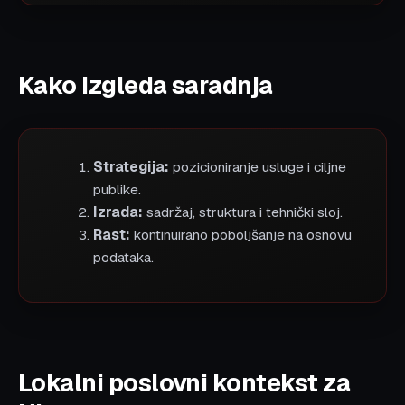
Kako izgleda saradnja
Strategija:
pozicioniranje usluge i ciljne
publike.
Izrada:
sadržaj, struktura i tehnički sloj.
Rast:
kontinuirano poboljšanje na osnovu
podataka.
Lokalni poslovni kontekst za