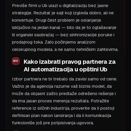
Previše firmi u Ub ulazi u digitalizaciju bez jasne
strategije. Rezultat je sajt koji izgleda dobro, ali ne
konvertuje. Drugi čest problem je oslanjanje
isključivo na jedan kanal — bilo da je to oglašavanje
ili organski saobraćaj — bez sinhronizacije poruke i
prodajnog toka. Zato počinjemo analizom
celokupnog modela, a ne samo tehničkim zahtevima.
Kako izabrati pravog partnera za
AI automatizacija u opštini Ub
Izbor partnera ne bi trebalo da zavisi samo od cene.
Važno je da agencija razume vaš biznis model, da
može da objasni zašto predlaže odrešeno rešenje i
da ima jasan proces merenja rezultata. Potražite
reference iz sličnih industrija, proverite da li postoji
definisan plan nakon lansiranja i da li komunikacija
funkcioniše još pre potpisivanja ugovora.