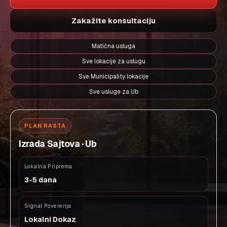
Zakažite konsultaciju
Matična usluga
Sve lokacije za uslugu
Sve Municipality lokacije
Sve usluge za Ub
PLAN RASTA
Izrada Sajtova · Ub
Lokalna Priprema
3-5 dana
Signal Poverenja
Lokalni Dokaz