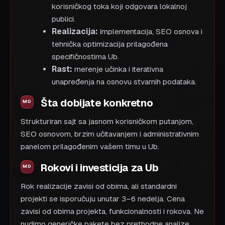
korisničkog toka koji odgovara lokalnoj
publici.
Realizacija:
implementacija, SEO osnova i
tehnička optimizacija prilagođena
specifičnostima Ub.
Rast:
merenje učinka i iterativna
unapređenja na osnovu stvarnih podataka.
Šta dobijate konkretno
Strukturiran sajt sa jasnom korisničkom putanjom,
SEO osnovom, brzim učitavanjem i administrativnim
panelom prilagođenim vašem timu u Ub.
Rokovi i investicija za Ub
Rok realizacije zavisi od obima, ali standardni
projekti se isporučuju unutar 3–6 nedelja. Cena
zavisi od obima projekta, funkcionalnosti i rokova. Ne
nudimo generičke pakete bez prethodne analize.