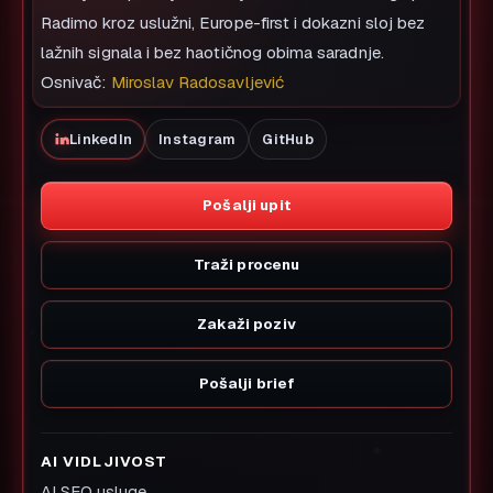
Radimo kroz uslužni, Europe-first i dokazni sloj bez
lažnih signala i bez haotičnog obima saradnje.
Osnivač:
Miroslav Radosavljević
LinkedIn
Instagram
GitHub
Pošalji upit
Traži procenu
Zakaži poziv
Pošalji brief
AI VIDLJIVOST
AI SEO usluge