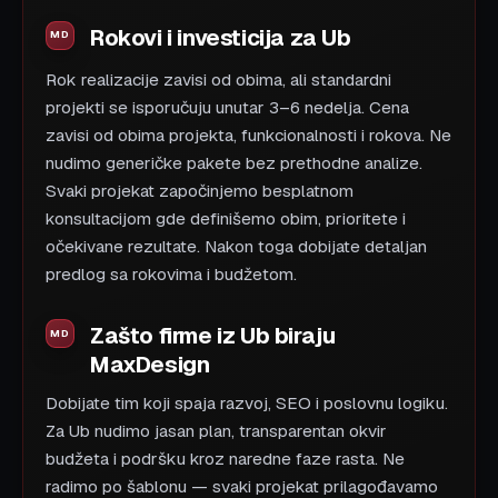
Rokovi i investicija za Ub
Rok realizacije zavisi od obima, ali standardni
projekti se isporučuju unutar 3–6 nedelja. Cena
zavisi od obima projekta, funkcionalnosti i rokova. Ne
nudimo generičke pakete bez prethodne analize.
Svaki projekat započinjemo besplatnom
konsultacijom gde definišemo obim, prioritete i
očekivane rezultate. Nakon toga dobijate detaljan
predlog sa rokovima i budžetom.
Zašto firme iz Ub biraju
MaxDesign
Dobijate tim koji spaja razvoj, SEO i poslovnu logiku.
Za Ub nudimo jasan plan, transparentan okvir
budžeta i podršku kroz naredne faze rasta. Ne
radimo po šablonu — svaki projekat prilagođavamo