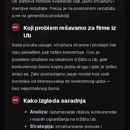
Ub zahteva tehnički kvalitetan sajt, jasnu strukturu i
merljive rezultate. Fokus je na poslovnom rezultatu,
a ne na generičkoj produkciji.
Koji problem rešavamo za firme iz
Ub
Kada poruka usluge, struktura stranice i prodajni tok
nisu usklađeni, sajt teško konvertuje. Ovo je
posebno izraženo na lokalnom tržištu u Ub, gde
konkurencija često kopira jedna drugu i gde je teško
istaci se. Zato postavljamo jasan model koji vodi
korisnika od interesovanja do konkretnog upita —
bez nepotrebnog šuma.
Kako izgleda saradnja
Analiza:
razumevanje ciljeva, konkurencije
i realnih ograničenja na tržištu Ub.
Strategija:
strukturisanje ponude i