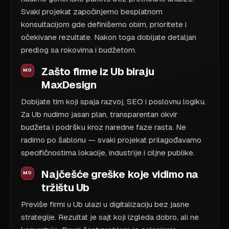
Svaki projekat započinjemo besplatnom
konsultacijom gde definišemo obim, prioritete i
očekivane rezultate. Nakon toga dobijate detaljan
predlog sa rokovima i budžetom.
Zašto firme iz Ub biraju
MaxDesign
Dobijate tim koji spaja razvoj, SEO i poslovnu logiku.
Za Ub nudimo jasan plan, transparentan okvir
budžeta i podršku kroz naredne faze rasta. Ne
radimo po šablonu — svaki projekat prilagođavamo
specifičnostima lokacije, industrije i ciljne publike.
Najčešće greške koje vidimo na
tržištu Ub
Previše firmi u Ub ulazi u digitalizaciju bez jasne
strategije. Rezultat je sajt koji izgleda dobro, ali ne