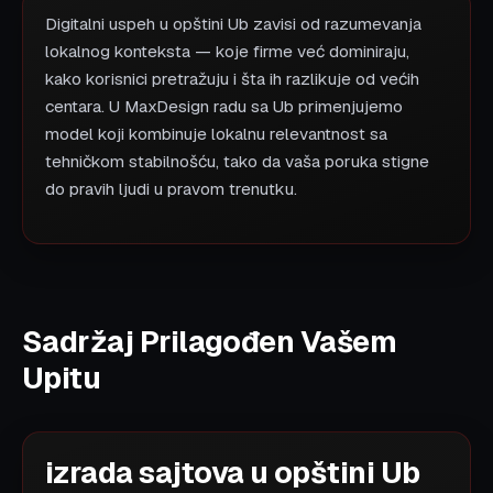
Digitalni uspeh u opštini Ub zavisi od razumevanja
lokalnog konteksta — koje firme već dominiraju,
kako korisnici pretražuju i šta ih razlikuje od većih
centara. U MaxDesign radu sa Ub primenjujemo
model koji kombinuje lokalnu relevantnost sa
tehničkom stabilnošću, tako da vaša poruka stigne
do pravih ljudi u pravom trenutku.
Sadržaj Prilagođen Vašem
Upitu
izrada sajtova u opštini Ub