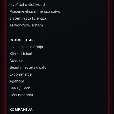
Izveštaji o vidljivosti
Praćenje eksperimenata uživo
Sistem rasta klijenata
AI workflow sistem
INDUSTRIJE
Lokalni biznis Srbija
Klinike i lekari
Advokati
Beauty i estetski saloni
E-commerce
Agencije
SaaS / Tech
Lični brendovi
KOMPANIJA