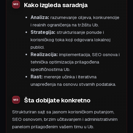
Kako izgleda saradnja
Analiza:
razumevanje ciljeva, konkurencije
i realnih ograničenja na tržištu Ub.
Strategija:
strukturisanje ponude i
korisničkog toka koji odgovara lokalnoj
publici.
Realizacija:
implementacija, SEO osnova i
tehnička optimizacija prilagođena
specifičnostima Ub.
Rast:
merenje učinka i iterativna
unapređenja na osnovu stvarnih podataka.
Šta dobijate konkretno
Strukturiran sajt sa jasnom korisničkom putanjom,
SEO osnovom, brzim učitavanjem i administrativnim
panelom prilagođenim vašem timu u Ub.