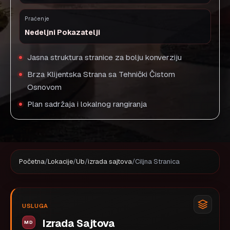
Praćenje
Nedeljni Pokazatelji
Jasna struktura stranice za bolju konverziju
Brza Klijentska Strana sa Tehnički Čistom
Osnovom
Plan sadržaja i lokalnog rangiranja
Početna
/
Lokacije
/
Ub
/
izrada sajtova
/
Ciljna Stranica
USLUGA
Izrada Sajtova