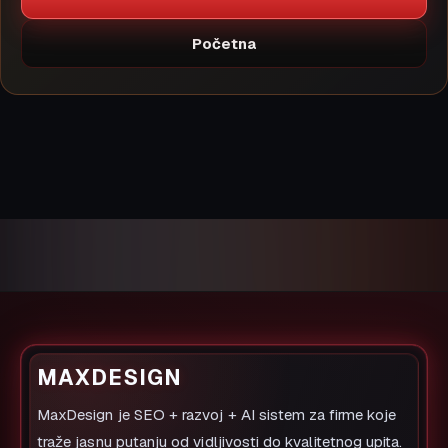
Početna
MAXDESIGN
MaxDesign je SEO + razvoj + AI sistem za firme koje
traže jasnu putanju od vidljivosti do kvalitetnog upita.