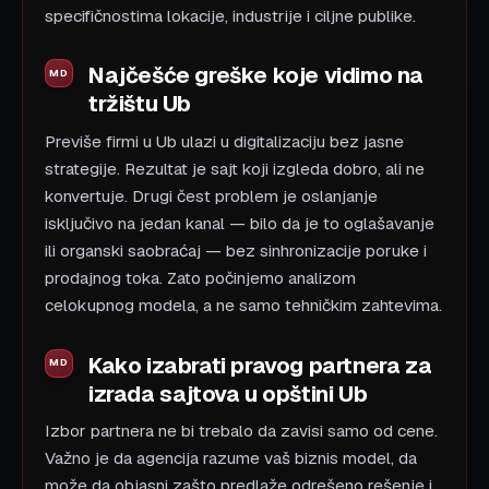
specifičnostima lokacije, industrije i ciljne publike.
Najčešće greške koje vidimo na
tržištu Ub
Previše firmi u Ub ulazi u digitalizaciju bez jasne
strategije. Rezultat je sajt koji izgleda dobro, ali ne
konvertuje. Drugi čest problem je oslanjanje
isključivo na jedan kanal — bilo da je to oglašavanje
ili organski saobraćaj — bez sinhronizacije poruke i
prodajnog toka. Zato počinjemo analizom
celokupnog modela, a ne samo tehničkim zahtevima.
Kako izabrati pravog partnera za
izrada sajtova u opštini Ub
Izbor partnera ne bi trebalo da zavisi samo od cene.
Važno je da agencija razume vaš biznis model, da
može da objasni zašto predlaže odrešeno rešenje i