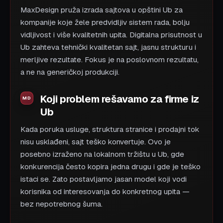
MaxDesign pruža izrada sajtova u opštini Ub za
kompanije koje žele predvidljiv sistem rada, bolju
vidljivost i više kvalitetnih upita. Digitalna prisutnost u
Ub zahteva tehnički kvalitetan sajt, jasnu strukturu i
merljive rezultate. Fokus je na poslovnom rezultatu,
a ne na generičkoj produkciji.
Koji problem rešavamo za firme iz
Ub
Kada poruka usluge, struktura stranice i prodajni tok
nisu usklađeni, sajt teško konvertuje. Ovo je
posebno izraženo na lokalnom tržištu u Ub, gde
konkurencija često kopira jedna drugu i gde je teško
istaci se. Zato postavljamo jasan model koji vodi
korisnika od interesovanja do konkretnog upita —
bez nepotrebnog šuma.