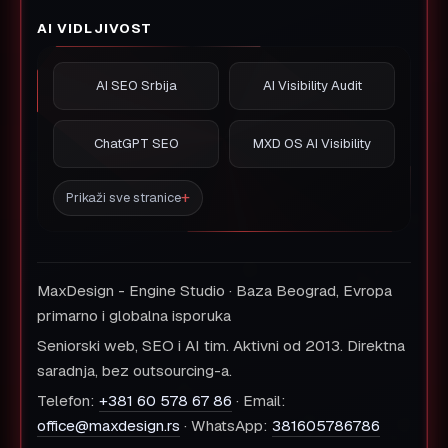
AI VIDLJIVOST
AI SEO Srbija
AI Visibility Audit
ChatGPT SEO
MXD OS AI Visibility
Prikaži sve stranice
MaxDesign - Engine Studio · Baza Beograd, Evropa
primarno i globalna isporuka
Seniorski web, SEO i AI tim. Aktivni od 2013. Direktna
saradnja, bez outsourcing-a.
Telefon:
+381 60 578 67 86
· Email:
office@maxdesign.rs
· WhatsApp:
381605786786