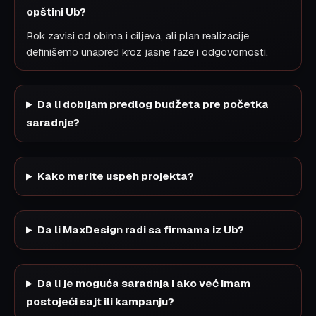
opštini Ub?
Rok zavisi od obima i ciljeva, ali plan realizacije
definišemo unapred kroz jasne faze i odgovornosti.
Da li dobijam predlog budžeta pre početka
saradnje?
Kako merite uspeh projekta?
Da li MaxDesign radi sa firmama iz Ub?
Da li je moguća saradnja i ako već imam
postojeći sajt ili kampanju?