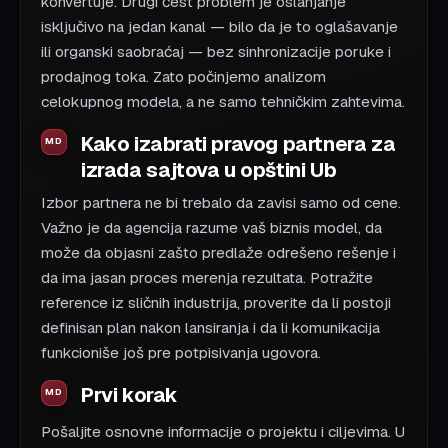
konvertuje. Drugi čest problem je oslanjanje
isključivo na jedan kanal — bilo da je to oglašavanje
ili organski saobraćaj — bez sinhronizacije poruke i
prodajnog toka. Zato počinjemo analizom
celokupnog modela, a ne samo tehničkim zahtevima.
Kako izabrati pravog partnera za
izrada sajtova u opštini Ub
Izbor partnera ne bi trebalo da zavisi samo od cene.
Važno je da agencija razume vaš biznis model, da
može da objasni zašto predlaže odrešeno rešenje i
da ima jasan proces merenja rezultata. Potražite
reference iz sličnih industrija, proverite da li postoji
definisan plan nakon lansiranja i da li komunikacija
funkcioniše još pre potpisivanja ugovora.
Prvi korak
Pošaljite osnovne informacije o projektu i ciljevima. U