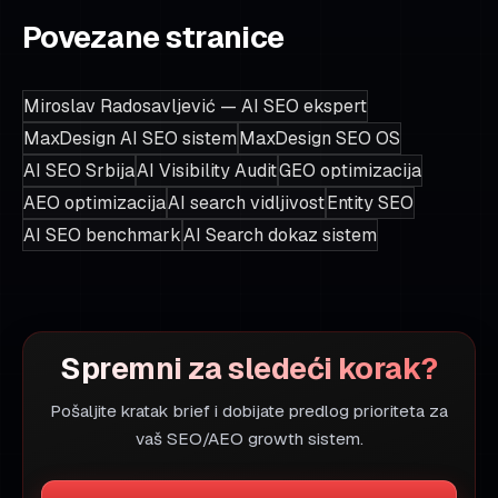
Povezane stranice
Miroslav Radosavljević — AI SEO ekspert
MaxDesign AI SEO sistem
MaxDesign SEO OS
AI SEO Srbija
AI Visibility Audit
GEO optimizacija
AEO optimizacija
AI search vidljivost
Entity SEO
AI SEO benchmark
AI Search dokaz sistem
Spremni za sledeći korak?
Pošaljite kratak brief i dobijate predlog prioriteta za
vaš SEO/AEO growth sistem.