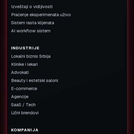
Izveštaji o vidljivosti
Praćenje eksperimenata uživo
Sistem rasta klijenata
AI workflow sistem
INDUSTRIJE
Lokalni biznis Srbija
Klinike i lekari
Advokati
Beauty i estetski saloni
E-commerce
Agencije
SaaS / Tech
Lični brendovi
KOMPANIJA