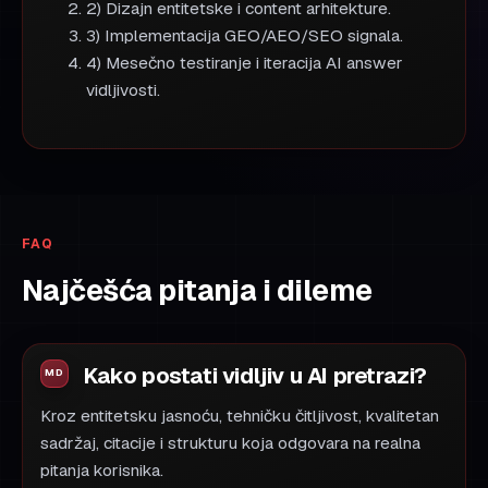
2) Dizajn entitetske i content arhitekture.
3) Implementacija GEO/AEO/SEO signala.
4) Mesečno testiranje i iteracija AI answer
vidljivosti.
FAQ
Najčešća pitanja i dileme
Kako postati vidljiv u AI pretrazi?
Kroz entitetsku jasnoću, tehničku čitljivost, kvalitetan
sadržaj, citacije i strukturu koja odgovara na realna
pitanja korisnika.