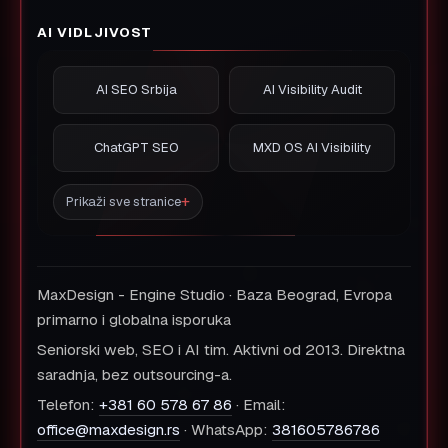
AI VIDLJIVOST
AI SEO Srbija
AI Visibility Audit
ChatGPT SEO
MXD OS AI Visibility
Prikaži sve stranice
MaxDesign - Engine Studio · Baza Beograd, Evropa
primarno i globalna isporuka
Seniorski web, SEO i AI tim. Aktivni od 2013. Direktna
saradnja, bez outsourcing-a.
Telefon:
+381 60 578 67 86
· Email:
office@maxdesign.rs
· WhatsApp:
381605786786