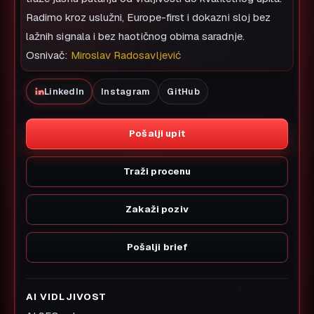
Radimo kroz uslužni, Europe-first i dokazni sloj bez
lažnih signala i bez haotičnog obima saradnje.
Osnivač:
Miroslav Radosavljević
LinkedIn
Instagram
GitHub
Pošalji upit
Traži procenu
Zakaži poziv
Pošalji brief
AI VIDLJIVOST