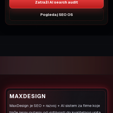
Zatraži AI search audit
Pogledaj SEO OS
MAXDESIGN
MaxDesign je SEO + razvoj + AI sistem za firme koje
traže jasnu putanju od vidljivosti do kvalitetnog upita.