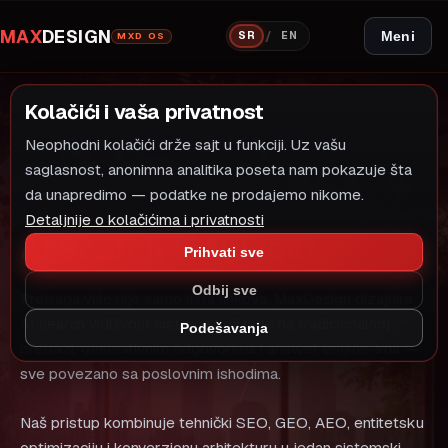
MAX
DESIGN
/
Meni
SR
EN
MXD OS
Kolačići i vaša privatnost
Neophodni kolačići drže sajt u funkciji. Uz vašu
saglasnost, anonimna analitika poseta nam pokazuje šta
da unapredimo — podatke ne prodajemo nikome.
USLUGA
Detaljnije o kolačićima i privatnosti
AI Search vidljivost
Prihvati sve
Odbij sve
Pretraga više nije samo lista linkova. MaxDesign dizajnira
AI search vidljivost sisteme koji rade na tradicionalnoj
Podešavanja
pretrazi, generativnim odgovorima i answer engine-ima —
sve povezano sa poslovnim ishodima.
Naš pristup kombinuje tehnički SEO, GEO, AEO, entitetsku