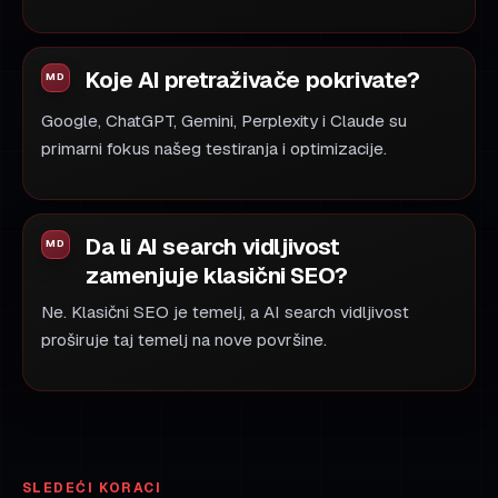
Koje AI pretraživače pokrivate?
Google, ChatGPT, Gemini, Perplexity i Claude su
primarni fokus našeg testiranja i optimizacije.
Da li AI search vidljivost
zamenjuje klasični SEO?
Ne. Klasični SEO je temelj, a AI search vidljivost
proširuje taj temelj na nove površine.
SLEDEĆI KORACI