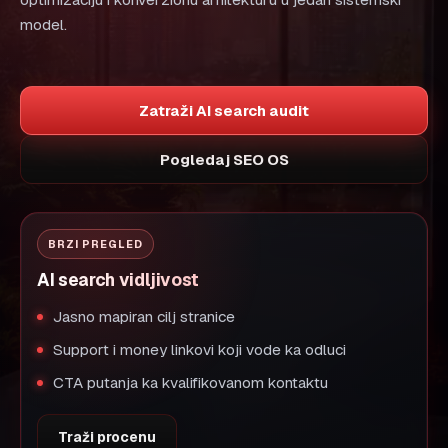
optimizaciju i konverzionu arhitekturu u jedan sistemski
model.
Zatraži AI search audit
Pogledaj SEO OS
BRZI PREGLED
AI search vidljivost
Jasno mapiran cilj stranice
Support i money linkovi koji vode ka odluci
CTA putanja ka kvalifikovanom kontaktu
Traži procenu