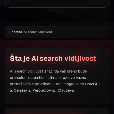
Početna
/
AI search vidljivost
Šta je AI search vidljivost
AI search vidljivost znači da vaš brend bude
pronađen, razumljen i citiran kroz sve važne
pretraživačke površine — od Google-a do ChatGPT-
a, Gemini-ja, Perplexity-ja i Claude-a.