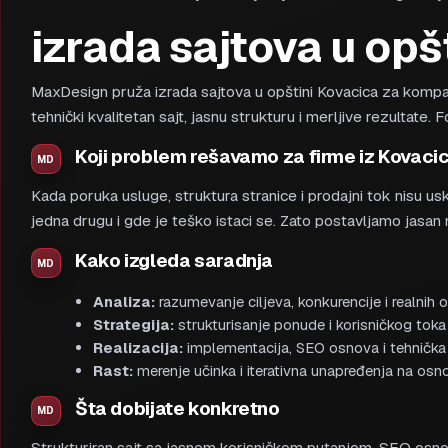
izrada sajtova u opš
MaxDesign pruža izrada sajtova u opštini Kovacica za kompanije
tehnički kvalitetan sajt, jasnu strukturu i merljive rezultate.
Koji problem rešavamo za firme iz Kovaci
Kada poruka usluge, struktura stranice i prodajni tok nisu u
jedna drugu i gde je teško istaci se. Zato postavljamo jasa
Kako izgleda saradnja
Analiza:
razumevanje ciljeva, konkurencije i realnih 
Strategija:
strukturisanje ponude i korisničkog toka 
Realizacija:
implementacija, SEO osnova i tehnička 
Rast:
merenje učinka i iterativna unapređenja na osn
Šta dobijate konkretno
Strukturiran sajt sa jasnom korisničkom putanjom, SEO osno