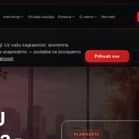
Industrije
Studije slučaja
Resursi
O nama
Kontakt
iji. Uz vašu saglasnost, anonimna
da unapredimo — podatke ne prodajemo
Prihvati sve
atnosti
U
a -
PLAN RASTA