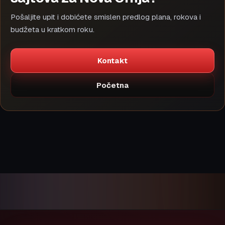
Pošaljite upit i dobićete smislen predlog plana, rokova i
budžeta u kratkom roku.
Kontakt
Početna