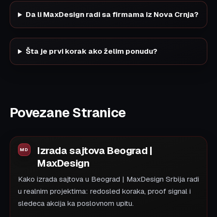
Da li MaxDesign radi sa firmama iz Nova Crnja?
Šta je prvi korak ako želim ponudu?
Povezane Stranice
Izrada sajtova Beograd |
MaxDesign
Kako izrada sajtova u Beograd | MaxDesign Srbija radi
u realnim projektima: redosled koraka, proof signal i
sledeca akcija ka poslovnom upitu.