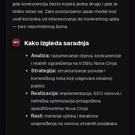
gde konkurencija često kopira jedna drugu i gde je
teško istaci se. Zato postavljamo jasan model koji
vodi korisnika od interesovanja do konkretnog upita
— bez nepotrebnog šuma.
Kako izgleda saradnja
Analiza:
razumevanje ciljeva, konkurencije
i realnih ograničenja na tržištu Nova Crnja.
Strategija:
strukturisanje ponude i
korisničkog toka koji odgovara lokalnoj
publici.
Realizacija:
implementacija, SEO osnova i
tehnička optimizacija prilagođena
specifičnostima Nova Crnja.
Rast:
merenje učinka i iterativna
unapređenja na osnovu stvarnih podataka.