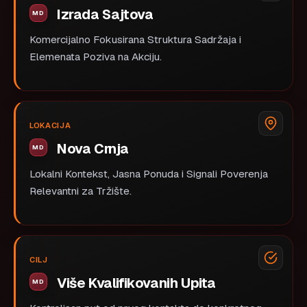
Izrada Sajtova
Komercijalno Fokusirana Struktura Sadržaja i
Elemenata Poziva na Akciju.
LOKACIJA
Nova Crnja
Lokalni Kontekst, Jasna Ponuda i Signali Poverenja
Relevantni za Tržište.
CILJ
Više Kvalifikovanih Upita