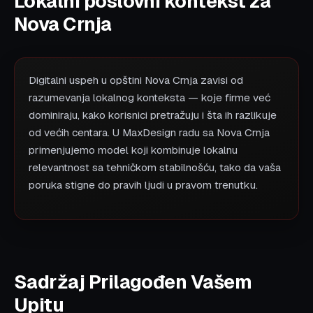
Lokalni poslovni kontekst za
Nova Crnja
Digitalni uspeh u opštini Nova Crnja zavisi od
razumevanja lokalnog konteksta — koje firme već
dominiraju, kako korisnici pretražuju i šta ih razlikuje
od većih centara. U MaxDesign radu sa Nova Crnja
primenjujemo model koji kombinuje lokalnu
relevantnost sa tehničkom stabilnošću, tako da vaša
poruka stigne do pravih ljudi u pravom trenutku.
Sadržaj Prilagođen Vašem
Upitu