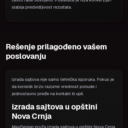
često rade odvojeno. Posledica je niža konverzija i
slabija predvidljivost rezultata.
Rešenje prilagođeno vašem
poslovanju
izrada sajtova nije samo tehnička isporuka. Fokus je
da korisnik brzo razume vrednost ponude i
jednostavno pređe na kontakt ili upit.
izrada sajtova u opštini
Nova Crnja
MaxDesign pruža izrada sajtova u opštini Nova Crnja