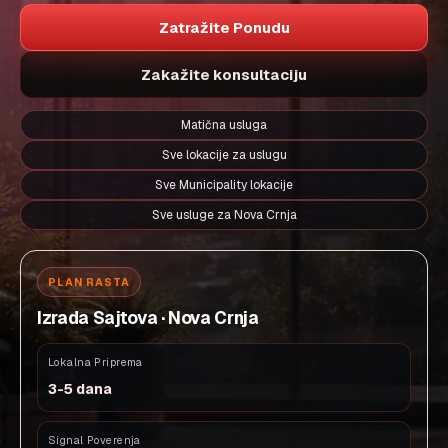
Zatražite Ponudu
Zakažite konsultaciju
Matična usluga
Sve lokacije za uslugu
Sve Municipality lokacije
Sve usluge za Nova Crnja
PLAN RASTA
Izrada Sajtova · Nova Crnja
Lokalna Priprema
3-5 dana
Signal Poverenja