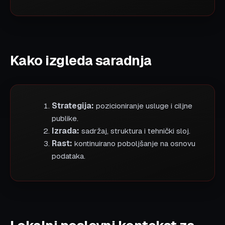
Kako izgleda saradnja
Strategija:
pozicioniranje usluge i ciljne
publike.
Izrada:
sadržaj, struktura i tehnički sloj.
Rast:
kontinuirano poboljšanje na osnovu
podataka.