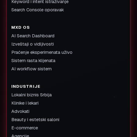
Keyword i intent istraživanje
Search Console oporavak
MXD OS
AI Search Dashboard
Izveštaji o vidljivosti
Praćenje eksperimenata uživo
Sistem rasta klijenata
AI workflow sistem
INDUSTRIJE
Lokalni biznis Srbija
Klinike i lekari
Advokati
Beauty i estetski saloni
E-commerce
Agencije