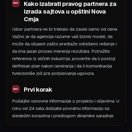
Kako izabrati pravog partnera za
izrada sajtova u opštini Nova
Crnja
Izbor partnera ne bi trebalo da zavisi samo od cene.
Važno je da agencija razume vaš biznis model, da
može da objasni zašto predlaže odrešeno rešenje i
da ima jasan proces merenja rezultata. Potražite
reference iz sličnih industrija, proverite da li postoji
definisan plan nakon lansiranja i da li komunikacija
funkcioniše još pre potpisivanja ugovora.
Prvi korak
Pošaljite osnovne informacije o projektu i ciljevima. U
roku od 24 sata dobijate povratnu informaciju sa
sledećim koracima i predlogom dinamike saradnje.