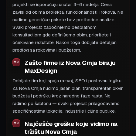
projekti se isporučuju unutar 3–6 nedelja. Cena
zavisi od obima projekta, funkcionalnosti i rokova. Ne
nudimo generičke pakete bez prethodne analize.
Svaki projekat započinjemo besplatnom
konsultacijom gde definišemo obim, prioritete i
očekivane rezultate. Nakon toga dobijate detaljan
predlog sa rokovima i budžetom.
Zašto firme iz Nova Crnja biraju
MaxDesign
Dobijate tim koji spaja razvoj, SEO i poslovnu logiku.
Za Nova Crnja nudimo jasan plan, transparentan okvir
budžeta i podršku kroz naredne faze rasta. Ne
radimo po šablonu — svaki projekat prilagođavamo
specifičnostima lokacije, industrije i ciljne publike.
Najčešće greške koje vidimo na
tržištu Nova Crnja