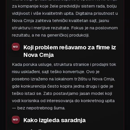
za kompanije koje žele predvidljiv sistem rada, bolju
vidljivost i više kvalitetnih upita. Digitalna prisutnost u
Nova Crnja zahteva tehnički kvalitetan sajt, jasnu
strukturu i merljive rezultate. Fokus je na poslovnom
rezultatu, a ne na generičkoj produkciji.
Koji problem rešavamo za firme iz
Nova Crnja
Kada poruka usluge, struktura stranice i prodajni tok
nisu usklađeni, sajt teško konvertuje. Ovo je
posebno izraženo na lokalnom tržištu u Nova Crnja,
gde konkurencija često kopira jedna drugu i gde je
teško istaci se. Zato postavljamo jasan model koji
vodi korisnika od interesovanja do konkretnog upita
— bez nepotrebnog šuma.
Kako izgleda saradnja