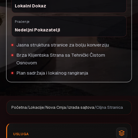
Lokalni Dokaz
Praćenje
Nedeljni Pokazatelji
Jasna struktura stranice za bolju konverziju
Brza Klijentska Strana sa Tehnički Čistom
Osnovom
Plan sadržaja i lokalnog rangiranja
Početna
/
Lokacije
/
Nova Crnja
/
izrada sajtova
/
Ciljna Stranica
USLUGA