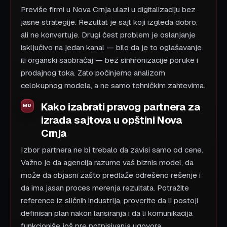
Previše firmi u Nova Crnja ulazi u digitalizaciju bez
jasne strategije. Rezultat je sajt koji izgleda dobro,
ali ne konvertuje. Drugi čest problem je oslanjanje
isključivo na jedan kanal — bilo da je to oglašavanje
ili organski saobraćaj — bez sinhronizacije poruke i
prodajnog toka. Zato počinjemo analizom
celokupnog modela, a ne samo tehničkim zahtevima.
Kako izabrati pravog partnera za
izrada sajtova u opštini Nova
Crnja
Izbor partnera ne bi trebalo da zavisi samo od cene.
Važno je da agencija razume vaš biznis model, da
može da objasni zašto predlaže odrešeno rešenje i
da ima jasan proces merenja rezultata. Potražite
reference iz sličnih industrija, proverite da li postoji
definisan plan nakon lansiranja i da li komunikacija
funkcioniše još pre potpisivanja ugovora.