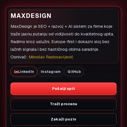
MAXDESIGN
MaxDesign je SEO + razvoj + AI sistem za firme koje
traže jasnu putanju od vidljivosti do kvalitetnog upita.
Radimo kroz uslužni, Europe-first i dokazni sloj bez
lažnih signala i bez haotičnog obima saradnje.
Osnivač:
Miroslav Radosavljević
LinkedIn
Instagram
GitHub
Pošalji upit
Traži procenu
Zakaži poziv