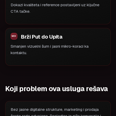
Dokazi kvaliteta i reference postavljeni uz ključne
CTA tačke.
Brži Put do Upita
Smanjen vizuelni šum i jasni mikro-koraci ka
kontaktu.
Koji problem ova usluga rešava
Bez jasne digitalne strukture, marketing i prodaja