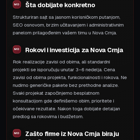
Šta dobijate konkretno
Strukturiran sajt sa jasnom korisničkom putanjom,
SEO osnovom, brzim učitavanjem i administrativnim
panelom prilagođenim vašem timu u Nova Crnja.
Rokovi i investicija za Nova Crnja
Rok realizacije zavisi od obima, ali standardni
projekti se isporučuju unutar 3–6 nedelja. Cena
zavisi od obima projekta, funkcionalnosti i rokova. Ne
nudimo generičke pakete bez prethodne analize.
Svaki projekat započinjemo besplatnom
konsultacijom gde definišemo obim, prioritete i
očekivane rezultate. Nakon toga dobijate detaljan
predlog sa rokovima i budžetom.
Zašto firme iz Nova Crnja biraju