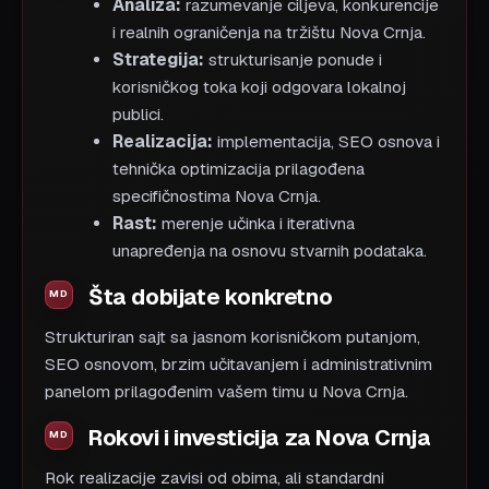
Analiza:
razumevanje ciljeva, konkurencije
i realnih ograničenja na tržištu Nova Crnja.
Strategija:
strukturisanje ponude i
korisničkog toka koji odgovara lokalnoj
publici.
Realizacija:
implementacija, SEO osnova i
tehnička optimizacija prilagođena
specifičnostima Nova Crnja.
Rast:
merenje učinka i iterativna
unapređenja na osnovu stvarnih podataka.
Šta dobijate konkretno
Strukturiran sajt sa jasnom korisničkom putanjom,
SEO osnovom, brzim učitavanjem i administrativnim
panelom prilagođenim vašem timu u Nova Crnja.
Rokovi i investicija za Nova Crnja
Rok realizacije zavisi od obima, ali standardni