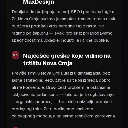
MaxDesign
Dobijate tim koji spaja razvoj, SEO i poslovnu logiku.
Za Nova Crnja nudimo jasan plan, transparentan okvir
budžeta i podršku kroz naredne faze rasta. Ne
radimo po šablonu — svaki projekat prilagođavamo
specifičnostima lokacije, industrije i ciljne publike.
Najčešće greške koje vidimo na
tržištu Nova Crnja
Previše firmi u Nova Crnja ulazi u digitalizaciju bez
jasne strategije. Rezultat je sajt koji izgleda dobro,
ali ne konvertuje. Drugi čest problem je oslanjanje
isključivo na jedan kanal — bilo da je to oglašavanje
ili organski saobraćaj — bez sinhronizacije poruke i
prodajnog toka. Zato počinjemo analizom
celokupnog modela, a ne samo tehničkim zahtevima.