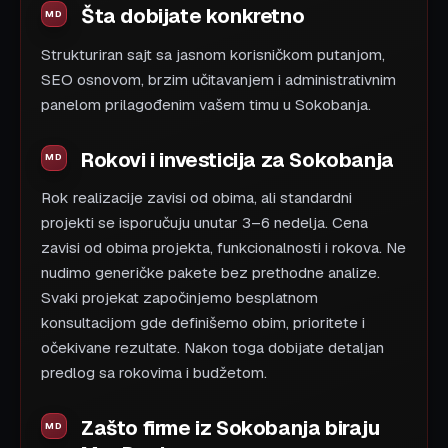
Šta dobijate konkretno
Strukturiran sajt sa jasnom korisničkom putanjom,
SEO osnovom, brzim učitavanjem i administrativnim
panelom prilagođenim vašem timu u Sokobanja.
Rokovi i investicija za Sokobanja
Rok realizacije zavisi od obima, ali standardni
projekti se isporučuju unutar 3–6 nedelja. Cena
zavisi od obima projekta, funkcionalnosti i rokova. Ne
nudimo generičke pakete bez prethodne analize.
Svaki projekat započinjemo besplatnom
konsultacijom gde definišemo obim, prioritete i
očekivane rezultate. Nakon toga dobijate detaljan
predlog sa rokovima i budžetom.
Zašto firme iz Sokobanja biraju