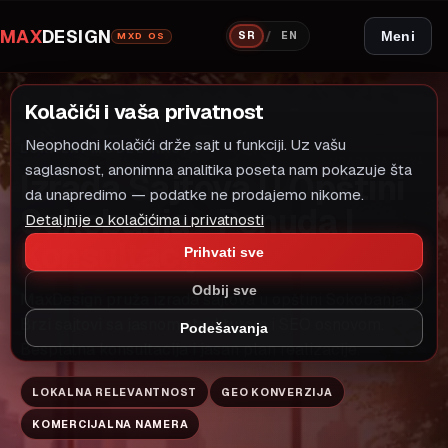
MAX
DESIGN
/
Meni
SR
EN
MXD OS
Kolačići i vaša privatnost
Neophodni kolačići drže sajt u funkciji. Uz vašu
LOKALNI MODEL RASTA
IZRADA SAJTOVA
saglasnost, anonimna analitika poseta nam pokazuje šta
Izrada Sajtova U Opštini
da unapredimo — podatke ne prodajemo nikome.
Sokobanja - Ponuda I
Detaljnije o kolačićima i privatnosti
Konsultacije
Prihvati sve
Odbij sve
MaxDesign pruža izrada sajtova u opštini Sokobanja.
Brzi sajtovi sa jasnom strukturom i SEO osnovom.
Podešavanja
Besplatna konsultacija i jasan plan realizacije.
LOKALNA RELEVANTNOST
GEO KONVERZIJA
KOMERCIJALNA NAMERA