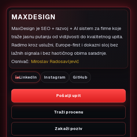
MAXDESIGN
MaxDesign je SEO + razvoj + AI sistem za firme koje
traže jasnu putanju od vidljivosti do kvalitetnog upita.
Radimo kroz uslužni, Europe-first i dokazni sloj bez
lažnih signala i bez haotičnog obima saradnje.
Osnivač:
Miroslav Radosavljević
LinkedIn
Instagram
GitHub
Pošalji upit
Traži procenu
Zakaži poziv