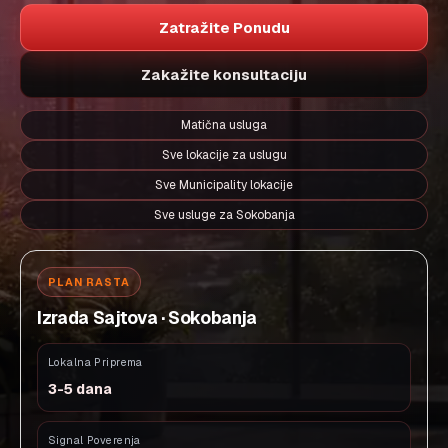
Zatražite Ponudu
Zakažite konsultaciju
Matična usluga
Sve lokacije za uslugu
Sve Municipality lokacije
Sve usluge za Sokobanja
PLAN RASTA
Izrada Sajtova · Sokobanja
Lokalna Priprema
3-5 dana
Signal Poverenja