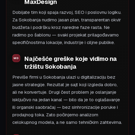
MaxDesign
Dobijate tim koji spaja razvoj, SEO i poslovnu logiku.
Za Sokobanja nudimo jasan plan, transparentan okvir
budžeta i podršku kroz naredne faze rasta. Ne
radimo po šablonu — svaki projekat prilagođavamo
specifičnostima lokacije, industrije i ciljne publike.
Najčešće greške koje vidimo na
tržištu Sokobanja
Previše firmi u Sokobanja ulazi u digitalizaciju bez
jasne strategije. Rezultat je sajt koji izgleda dobro,
ali ne konvertuje. Drugi čest problem je oslanjanje
isključivo na jedan kanal — bilo da je to oglašavanje
ili organski saobraćaj — bez sinhronizacije poruke i
prodajnog toka. Zato počinjemo analizom
celokupnog modela, a ne samo tehničkim zahtevima.