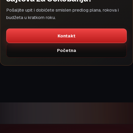
Pošaljite upit i dobićete smislen predlog plana, rokova i
budžeta u kratkom roku.
Kontakt
Početna