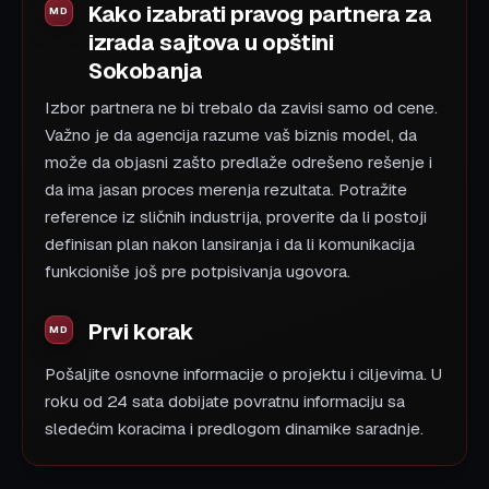
Kako izabrati pravog partnera za
izrada sajtova u opštini
Sokobanja
Izbor partnera ne bi trebalo da zavisi samo od cene.
Važno je da agencija razume vaš biznis model, da
može da objasni zašto predlaže odrešeno rešenje i
da ima jasan proces merenja rezultata. Potražite
reference iz sličnih industrija, proverite da li postoji
definisan plan nakon lansiranja i da li komunikacija
funkcioniše još pre potpisivanja ugovora.
Prvi korak
Pošaljite osnovne informacije o projektu i ciljevima. U
roku od 24 sata dobijate povratnu informaciju sa
sledećim koracima i predlogom dinamike saradnje.