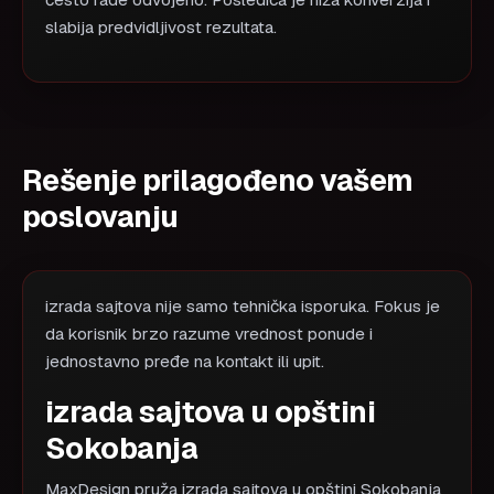
često rade odvojeno. Posledica je niža konverzija i
slabija predvidljivost rezultata.
Rešenje prilagođeno vašem
poslovanju
izrada sajtova nije samo tehnička isporuka. Fokus je
da korisnik brzo razume vrednost ponude i
jednostavno pređe na kontakt ili upit.
izrada sajtova u opštini
Sokobanja
MaxDesign pruža izrada sajtova u opštini Sokobanja