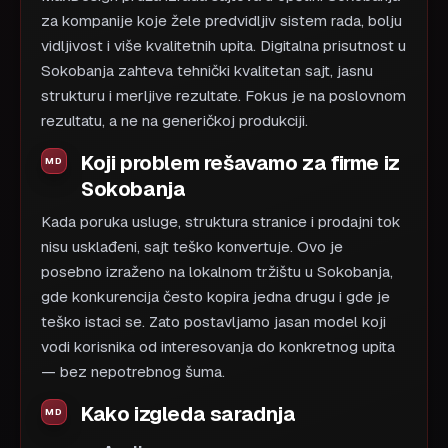
za kompanije koje žele predvidljiv sistem rada, bolju
vidljivost i više kvalitetnih upita. Digitalna prisutnost u
Sokobanja zahteva tehnički kvalitetan sajt, jasnu
strukturu i merljive rezultate. Fokus je na poslovnom
rezultatu, a ne na generičkoj produkciji.
Koji problem rešavamo za firme iz
Sokobanja
Kada poruka usluge, struktura stranice i prodajni tok
nisu usklađeni, sajt teško konvertuje. Ovo je
posebno izraženo na lokalnom tržištu u Sokobanja,
gde konkurencija često kopira jedna drugu i gde je
teško istaci se. Zato postavljamo jasan model koji
vodi korisnika od interesovanja do konkretnog upita
— bez nepotrebnog šuma.
Kako izgleda saradnja