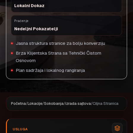
Lokalni Dokaz
Praćenje
Nedeljni Pokazatelji
Jasna struktura stranice za bolju konverziju
Brza Klijentska Strana sa Tehnički Čistom
Osnovom
Plan sadržaja i lokalnog rangiranja
Početna
/
Lokacije
/
Sokobanja
/
izrada sajtova
/
Ciljna Stranica
USLUGA