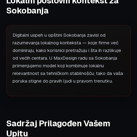
Lokalni poslovni kontekst za
Sokobanja
Digitalni uspeh u opštini Sokobanja zavisi od
razumevanja lokalnog konteksta — koje firme već
dominiraju, kako korisnici pretražuju i šta ih razlikuje
od većih centara. U MaxDesign radu sa Sokobanja
primenjujemo model koji kombinuje lokalnu
relevantnost sa tehničkom stabilnošću, tako da vaša
poruka stigne do pravih ljudi u pravom trenutku.
Sadržaj Prilagođen Vašem
Upitu