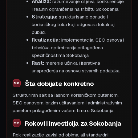
Analiza:
razumevanje ciljeva, konkurencije
i realnih ograničenja na tržištu Sokobanja.
Strategija:
strukturisanje ponude i
korisničkog toka koji odgovara lokalnoj
publici.
Realizacija:
implementacija, SEO osnova i
tehnička optimizacija prilagođena
specifičnostima Sokobanja.
Rast:
merenje učinka i iterativna
unapređenja na osnovu stvarnih podataka.
Šta dobijate konkretno
Strukturiran sajt sa jasnom korisničkom putanjom,
SEO osnovom, brzim učitavanjem i administrativnim
panelom prilagođenim vašem timu u Sokobanja.
Rokovi i investicija za Sokobanja
Rok realizacije zavisi od obima, ali standardni