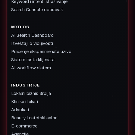
Keyword i intent istraživanje
Search Console oporavak
MXD OS
AI Search Dashboard
Izveštaji o vidljivosti
Praćenje eksperimenata uživo
Sistem rasta klijenata
AI workflow sistem
INDUSTRIJE
Lokalni biznis Srbija
Klinike i lekari
Advokati
Beauty i estetski saloni
E-commerce
Agencije