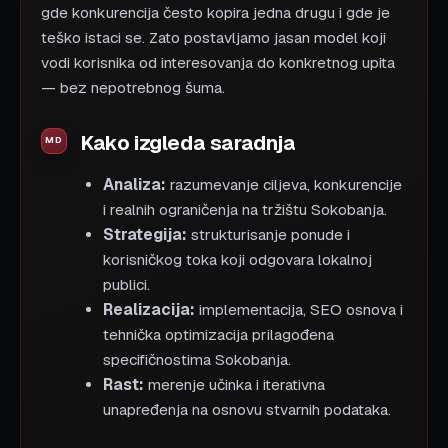
gde konkurencija često kopira jedna drugu i gde je
teško istaci se. Zato postavljamo jasan model koji
vodi korisnika od interesovanja do konkretnog upita
— bez nepotrebnog šuma.
Kako izgleda saradnja
Analiza:
razumevanje ciljeva, konkurencije
i realnih ograničenja na tržištu Sokobanja.
Strategija:
strukturisanje ponude i
korisničkog toka koji odgovara lokalnoj
publici.
Realizacija:
implementacija, SEO osnova i
tehnička optimizacija prilagođena
specifičnostima Sokobanja.
Rast:
merenje učinka i iterativna
unapređenja na osnovu stvarnih podataka.