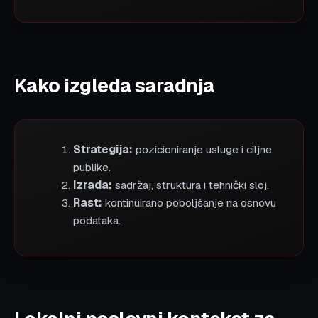
Kako izgleda saradnja
Strategija:
pozicioniranje usluge i ciljne
publike.
Izrada:
sadržaj, struktura i tehnički sloj.
Rast:
kontinuirano poboljšanje na osnovu
podataka.