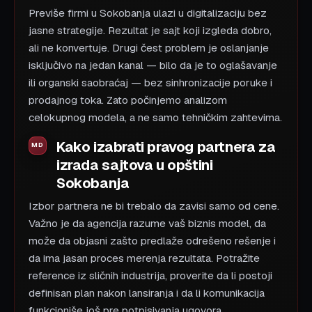
Previše firmi u Sokobanja ulazi u digitalizaciju bez
jasne strategije. Rezultat je sajt koji izgleda dobro,
ali ne konvertuje. Drugi čest problem je oslanjanje
isključivo na jedan kanal — bilo da je to oglašavanje
ili organski saobraćaj — bez sinhronizacije poruke i
prodajnog toka. Zato počinjemo analizom
celokupnog modela, a ne samo tehničkim zahtevima.
Kako izabrati pravog partnera za
izrada sajtova u opštini
Sokobanja
Izbor partnera ne bi trebalo da zavisi samo od cene.
Važno je da agencija razume vaš biznis model, da
može da objasni zašto predlaže odrešeno rešenje i
da ima jasan proces merenja rezultata. Potražite
reference iz sličnih industrija, proverite da li postoji
definisan plan nakon lansiranja i da li komunikacija
funkcioniše još pre potpisivanja ugovora.