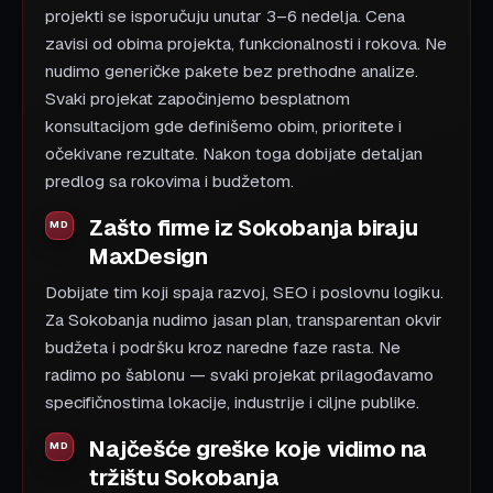
projekti se isporučuju unutar 3–6 nedelja. Cena
zavisi od obima projekta, funkcionalnosti i rokova. Ne
nudimo generičke pakete bez prethodne analize.
Svaki projekat započinjemo besplatnom
konsultacijom gde definišemo obim, prioritete i
očekivane rezultate. Nakon toga dobijate detaljan
predlog sa rokovima i budžetom.
Zašto firme iz Sokobanja biraju
MaxDesign
Dobijate tim koji spaja razvoj, SEO i poslovnu logiku.
Za Sokobanja nudimo jasan plan, transparentan okvir
budžeta i podršku kroz naredne faze rasta. Ne
radimo po šablonu — svaki projekat prilagođavamo
specifičnostima lokacije, industrije i ciljne publike.
Najčešće greške koje vidimo na
tržištu Sokobanja