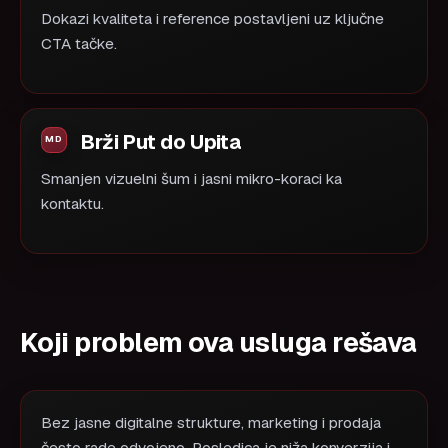
Dokazi kvaliteta i reference postavljeni uz ključne
CTA tačke.
Brži Put do Upita
Smanjen vizuelni šum i jasni mikro-koraci ka
kontaktu.
Koji problem ova usluga rešava
Bez jasne digitalne strukture, marketing i prodaja