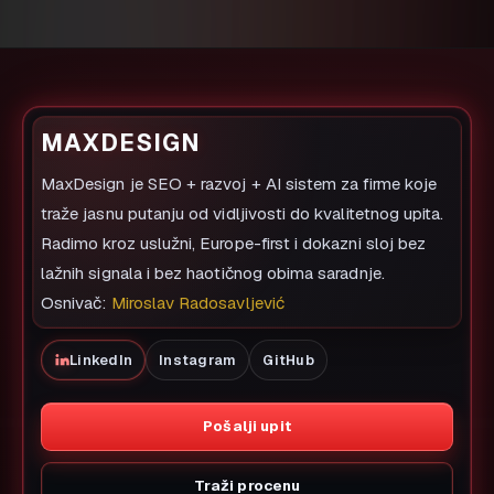
MAXDESIGN
MaxDesign je SEO + razvoj + AI sistem za firme koje
traže jasnu putanju od vidljivosti do kvalitetnog upita.
Radimo kroz uslužni, Europe-first i dokazni sloj bez
lažnih signala i bez haotičnog obima saradnje.
Osnivač:
Miroslav Radosavljević
LinkedIn
Instagram
GitHub
Pošalji upit
Traži procenu