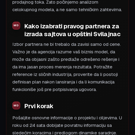
prodajnog toka. Zato počinjemo analizom
celokupnog modela, a ne samo tehničkim zahtevima.
Kako izabrati pravog partnera za
izrada sajtova u opštini Svilajnac
Izbor partnera ne bi trebalo da zavisi samo od cene.
Važno je da agencija razume vaš biznis model, da
može da objasni zašto predlaže odrešeno rešenje i
da ima jasan proces merenja rezultata. Potražite
reference iz sličnih industrija, proverite da li postoji
definisan plan nakon lansiranja i da li komunikacija
funkcioniše još pre potpisivanja ugovora.
Prvi korak
Pošaljite osnovne informacije o projektu i ciljevima. U
roku od 24 sata dobijate povratnu informaciju sa
sledećim koracima i predlogom dinamike saradnje.