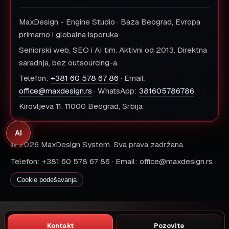
MaxDesign - Engine Studio · Baza Beograd, Evropa
primarno i globalna isporuka
Seniorski web, SEO i AI tim. Aktivni od 2013. Direktna
saradnja, bez outsourcing-a.
Telefon:
+381 60 578 67 86
· Email:
office@maxdesign.rs
· WhatsApp:
381605786786
Kirovljeva 11, 11000 Beograd, Srbija
AI
© 2026 MaxDesign System. Sva prava zadržana.
Telefon: +381 60 578 67 86 · Email: office@maxdesign.rs
Cookie podešavanja
Kontakt
Pozovite