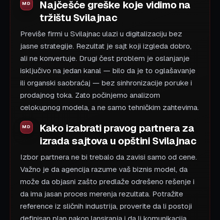
Najčešće greške koje vidimo na
tržištu Svilajnac
Previše firmi u Svilajnac ulazi u digitalizaciju bez
jasne strategije. Rezultat je sajt koji izgleda dobro,
ali ne konvertuje. Drugi čest problem je oslanjanje
isključivo na jedan kanal — bilo da je to oglašavanje
ili organski saobraćaj — bez sinhronizacije poruke i
prodajnog toka. Zato počinjemo analizom
celokupnog modela, a ne samo tehničkim zahtevima.
Kako izabrati pravog partnera za
izrada sajtova u opštini Svilajnac
Izbor partnera ne bi trebalo da zavisi samo od cene.
Važno je da agencija razume vaš biznis model, da
može da objasni zašto predlaže odrešeno rešenje i
da ima jasan proces merenja rezultata. Potražite
reference iz sličnih industrija, proverite da li postoji
definisan plan nakon lansiranja i da li komunikacija