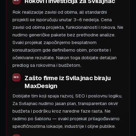
Rokovi i investicija za Svilajnac
Rok realizacije zavisi od obima, ali standardni
projekti se isporučuju unutar 3–6 nedelja. Cena
zavisi od obima projekta, funkcionalnosti i rokova. Ne
nudimo generičke pakete bez prethodne analize.
Svaki projekat započinjemo besplatnom
konsultacijom gde definišemo obim, prioritete i
očekivane rezultate. Nakon toga dobijate detaljan
predlog sa rokovima i budžetom.
Zašto firme iz Svilajnac biraju
MaxDesign
Dobijate tim koji spaja razvoj, SEO i poslovnu logiku.
Za Svilajnac nudimo jasan plan, transparentan okvir
budžeta i podršku kroz naredne faze rasta. Ne
radimo po šablonu — svaki projekat prilagođavamo
specifičnostima lokacije, industrije i ciljne publike.