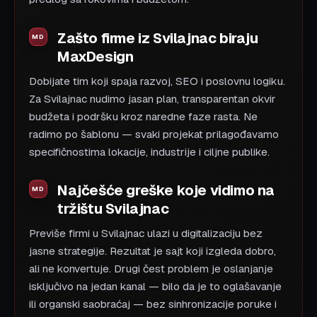
Zašto firme iz Svilajnac biraju
MaxDesign
Dobijate tim koji spaja razvoj, SEO i poslovnu logiku.
Za Svilajnac nudimo jasan plan, transparentan okvir
budžeta i podršku kroz naredne faze rasta. Ne
radimo po šablonu — svaki projekat prilagođavamo
specifičnostima lokacije, industrije i ciljne publike.
Najčešće greške koje vidimo na
tržištu Svilajnac
Previše firmi u Svilajnac ulazi u digitalizaciju bez
jasne strategije. Rezultat je sajt koji izgleda dobro,
ali ne konvertuje. Drugi čest problem je oslanjanje
isključivo na jedan kanal — bilo da je to oglašavanje
ili organski saobraćaj — bez sinhronizacije poruke i