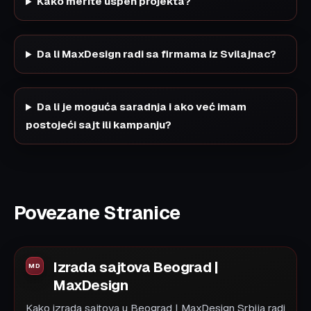
Kako merite uspeh projekta?
Da li MaxDesign radi sa firmama iz Svilajnac?
Da li je moguća saradnja i ako već imam
postojeći sajt ili kampanju?
Povezane Stranice
Izrada sajtova Beograd |
MaxDesign
Kako izrada sajtova u Beograd | MaxDesign Srbija radi