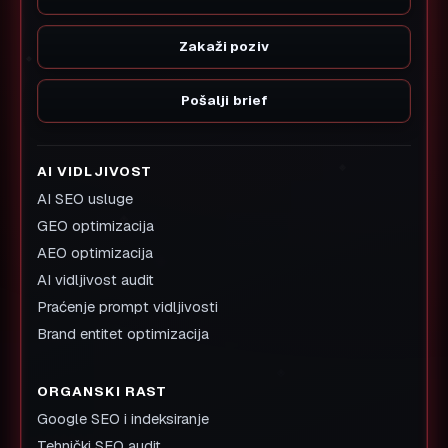
Zakaži poziv
Pošalji brief
AI VIDLJIVOST
AI SEO usluge
GEO optimizacija
AEO optimizacija
AI vidljivost audit
Praćenje prompt vidljivosti
Brand entitet optimizacija
ORGANSKI RAST
Google SEO i indeksiranje
Tehnički SEO audit