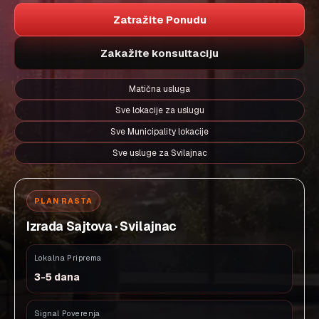
Zatražite Ponudu
Zakažite konsultaciju
Matična usluga
Sve lokacije za uslugu
Sve Municipality lokacije
Sve usluge za Svilajnac
PLAN RASTA
Izrada Sajtova · Svilajnac
Lokalna Priprema
3-5 dana
Signal Poverenja