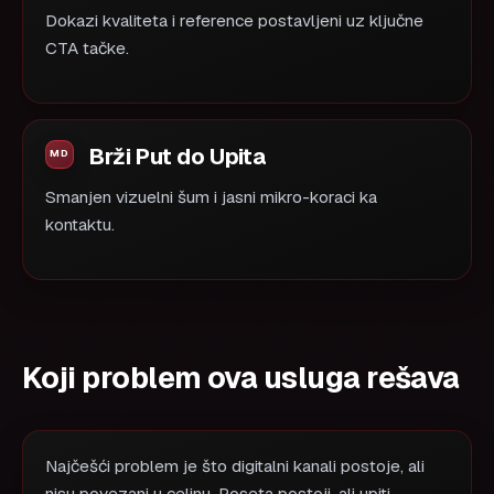
Dokazi kvaliteta i reference postavljeni uz ključne
CTA tačke.
Brži Put do Upita
Smanjen vizuelni šum i jasni mikro-koraci ka
kontaktu.
Koji problem ova usluga rešava
Najčešći problem je što digitalni kanali postoje, ali