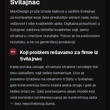
Svilajnac
MaxDesign pruža izrada sajtova u opštini Svilajnac
za kompanije koje žele predvidljiv sistem rada, bolju
vidljivost i više kvalitetnih upita. Digitalna prisutnost u
Svilajnac zahteva tehnički kvalitetan sajt, jasnu
strukturu i merljive rezultate. Fokus je na poslovnom
rezultatu, a ne na generičkoj produkciji.
Koji problem rešavamo za firme iz
Svilajnac
Kada poruka usluge, struktura stranice i prodajni tok
nisu usklađeni, sajt teško konvertuje. Ovo je
posebno izraženo na lokalnom tržištu u Svilajnac,
gde konkurencija često kopira jedna drugu i gde je
teško istaci se. Zato postavljamo jasan model koji
vodi korisnika od interesovanja do konkretnog upita
— bez nepotrebnog šuma.