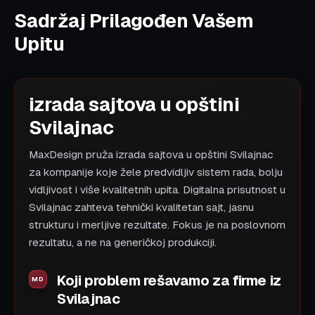
Sadržaj Prilagođen Vašem
Upitu
izrada sajtova u opštini
Svilajnac
MaxDesign pruža izrada sajtova u opštini Svilajnac
za kompanije koje žele predvidljiv sistem rada, bolju
vidljivost i više kvalitetnih upita. Digitalna prisutnost u
Svilajnac zahteva tehnički kvalitetan sajt, jasnu
strukturu i merljive rezultate. Fokus je na poslovnom
rezultatu, a ne na generičkoj produkciji.
Koji problem rešavamo za firme iz
Svilajnac