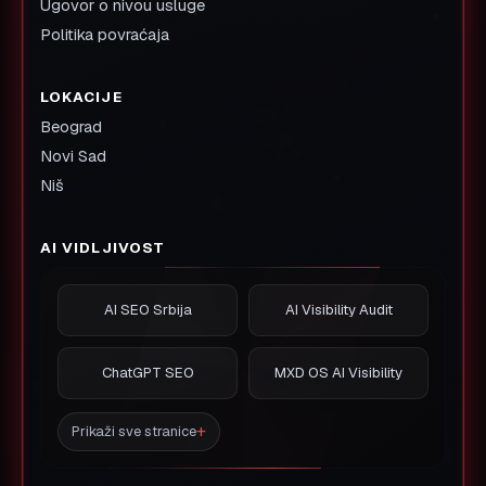
Ugovor o nivou usluge
Politika povraćaja
LOKACIJE
Beograd
Novi Sad
Niš
AI VIDLJIVOST
AI SEO Srbija
AI Visibility Audit
ChatGPT SEO
MXD OS AI Visibility
Prikaži sve stranice