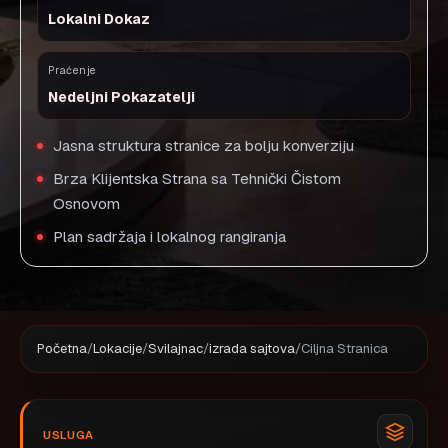
Lokalni Dokaz
Praćenje
Nedeljni Pokazatelji
Jasna struktura stranice za bolju konverziju
Brza Klijentska Strana sa Tehnički Čistom
Osnovom
Plan sadržaja i lokalnog rangiranja
Početna
/
Lokacije
/
Svilajnac
/
izrada sajtova
/
Ciljna Stranica
USLUGA