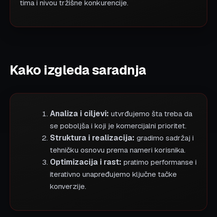
tima i nivou tržišne konkurencije.
Kako izgleda saradnja
Analiza i ciljevi:
utvrđujemo šta treba da
se poboljša i koji je komercijalni prioritet.
Struktura i realizacija:
gradimo sadržaj i
tehničku osnovu prema nameri korisnika.
Optimizacija i rast:
pratimo performanse i
iterativno unapređujemo ključne tačke
konverzije.