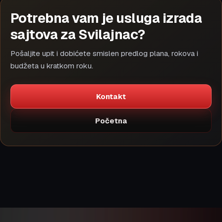
Potrebna vam je usluga izrada
sajtova za Svilajnac?
Pošaljite upit i dobićete smislen predlog plana, rokova i
budžeta u kratkom roku.
Kontakt
Početna