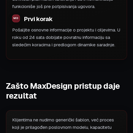
funkcioniše još pre potpisivanja ugovora.
Prvi korak
Pošaljite osnovne informacije o projektu i ciljevima. U
roku od 24 sata dobijate povratnu informaciju sa
sledećim koracima i predlogom dinamike saradnje.
Zašto MaxDesign pristup daje
rezultat
Klijentima ne nudimo generički šablon, već proces
koji je prilagođen poslovnom modelu, kapacitetu