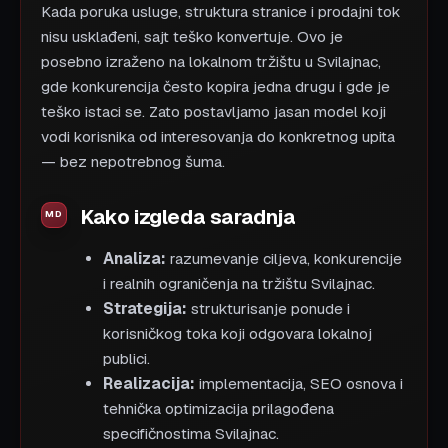
Kada poruka usluge, struktura stranice i prodajni tok
nisu usklađeni, sajt teško konvertuje. Ovo je
posebno izraženo na lokalnom tržištu u Svilajnac,
gde konkurencija često kopira jedna drugu i gde je
teško istaci se. Zato postavljamo jasan model koji
vodi korisnika od interesovanja do konkretnog upita
— bez nepotrebnog šuma.
Kako izgleda saradnja
Analiza:
razumevanje ciljeva, konkurencije
i realnih ograničenja na tržištu Svilajnac.
Strategija:
strukturisanje ponude i
korisničkog toka koji odgovara lokalnoj
publici.
Realizacija:
implementacija, SEO osnova i
tehnička optimizacija prilagođena
specifičnostima Svilajnac.