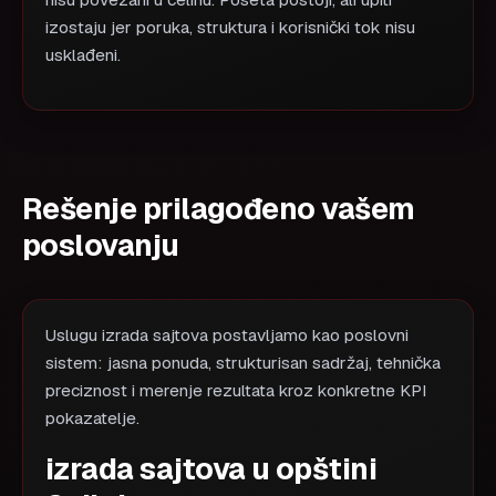
nisu povezani u celinu. Poseta postoji, ali upiti
izostaju jer poruka, struktura i korisnički tok nisu
usklađeni.
Rešenje prilagođeno vašem
poslovanju
Uslugu izrada sajtova postavljamo kao poslovni
sistem: jasna ponuda, strukturisan sadržaj, tehnička
preciznost i merenje rezultata kroz konkretne KPI
pokazatelje.
izrada sajtova u opštini