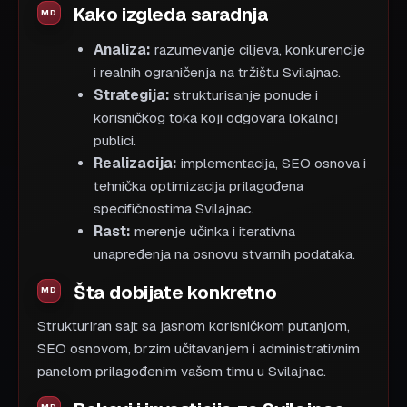
Kako izgleda saradnja
Analiza:
razumevanje ciljeva, konkurencije
i realnih ograničenja na tržištu Svilajnac.
Strategija:
strukturisanje ponude i
korisničkog toka koji odgovara lokalnoj
publici.
Realizacija:
implementacija, SEO osnova i
tehnička optimizacija prilagođena
specifičnostima Svilajnac.
Rast:
merenje učinka i iterativna
unapređenja na osnovu stvarnih podataka.
Šta dobijate konkretno
Strukturiran sajt sa jasnom korisničkom putanjom,
SEO osnovom, brzim učitavanjem i administrativnim
panelom prilagođenim vašem timu u Svilajnac.