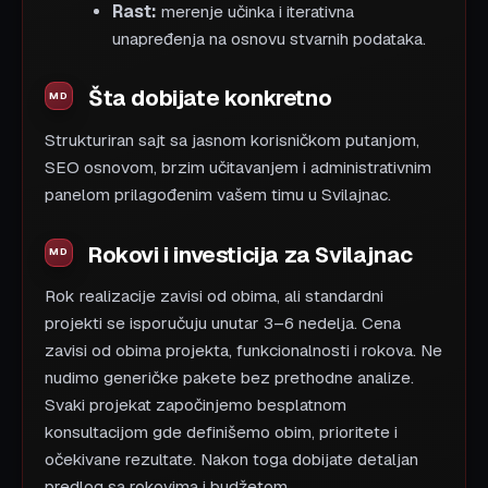
Rast:
merenje učinka i iterativna
unapređenja na osnovu stvarnih podataka.
Šta dobijate konkretno
Strukturiran sajt sa jasnom korisničkom putanjom,
SEO osnovom, brzim učitavanjem i administrativnim
panelom prilagođenim vašem timu u Svilajnac.
Rokovi i investicija za Svilajnac
Rok realizacije zavisi od obima, ali standardni
projekti se isporučuju unutar 3–6 nedelja. Cena
zavisi od obima projekta, funkcionalnosti i rokova. Ne
nudimo generičke pakete bez prethodne analize.
Svaki projekat započinjemo besplatnom
konsultacijom gde definišemo obim, prioritete i
očekivane rezultate. Nakon toga dobijate detaljan
predlog sa rokovima i budžetom.