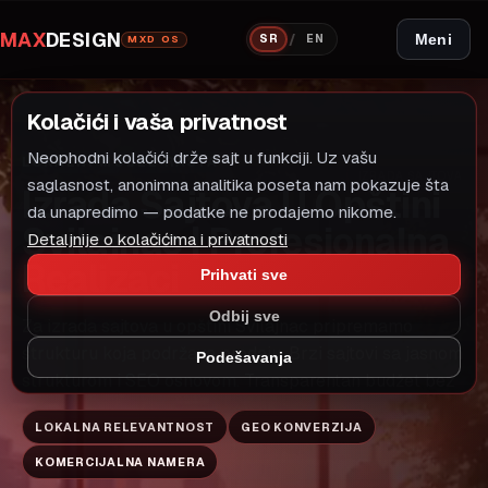
MAX
DESIGN
/
Meni
SR
EN
MXD OS
Kolačići i vaša privatnost
Neophodni kolačići drže sajt u funkciji. Uz vašu
LOKALNI MODEL RASTA
IZRADA SAJTOVA
saglasnost, anonimna analitika poseta nam pokazuje šta
Izrada Sajtova U Opštini
da unapredimo — podatke ne prodajemo nikome.
Svilajnac | Profesionalna
Detaljnije o kolačićima i privatnosti
Realizaci
Prihvati sve
Odbij sve
Za izrada sajtova u opštini Svilajnac pripremamo
strukturu koja podržava prodaju. Brzi sajtovi sa jasnom
Podešavanja
strukturom i SEO osnovom. Transparentan budžet bez
LOKALNA RELEVANTNOST
GEO KONVERZIJA
KOMERCIJALNA NAMERA