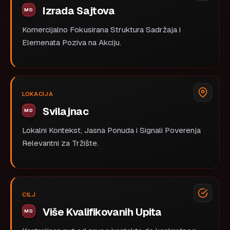
Izrada Sajtova
Komercijalno Fokusirana Struktura Sadržaja i
Elemenata Poziva na Akciju.
LOKACIJA
Svilajnac
Lokalni Kontekst, Jasna Ponuda i Signali Poverenja
Relevantni za Tržište.
CILJ
Više Kvalifikovanih Upita