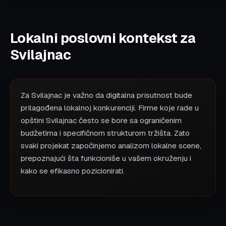
Lokalni poslovni kontekst za
Svilajnac
Za Svilajnac je važno da digitalna prisutnost bude
prilagođena lokalnoj konkurenciji. Firme koje rade u
opštini Svilajnac često se bore sa ograničenim
budžetima i specifičnom strukturom tržišta. Zato
svaki projekat započinjemo analizom lokalne scene,
prepoznajući šta funkcioniše u vašem okruženju i
kako se efikasno pozicionirati.