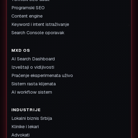
Programski SEO
Content engine
Keyword i intent istraživanje
Search Console oporavak
MXD OS
AI Search Dashboard
Izveštaji o vidljivosti
Praćenje eksperimenata uživo
Sistem rasta klijenata
AI workflow sistem
INDUSTRIJE
Lokalni biznis Srbija
Klinike i lekari
Advokati