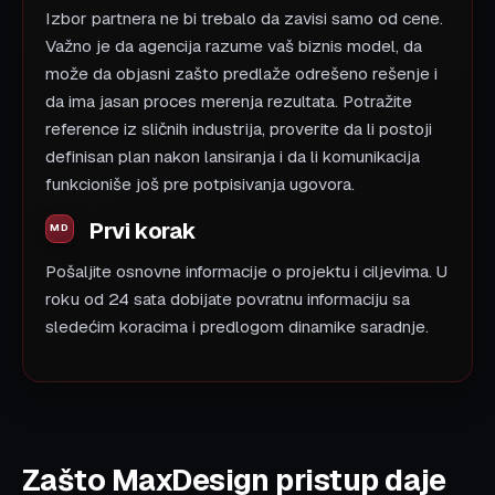
Izbor partnera ne bi trebalo da zavisi samo od cene.
Važno je da agencija razume vaš biznis model, da
može da objasni zašto predlaže odrešeno rešenje i
da ima jasan proces merenja rezultata. Potražite
reference iz sličnih industrija, proverite da li postoji
definisan plan nakon lansiranja i da li komunikacija
funkcioniše još pre potpisivanja ugovora.
Prvi korak
Pošaljite osnovne informacije o projektu i ciljevima. U
roku od 24 sata dobijate povratnu informaciju sa
sledećim koracima i predlogom dinamike saradnje.
Zašto MaxDesign pristup daje