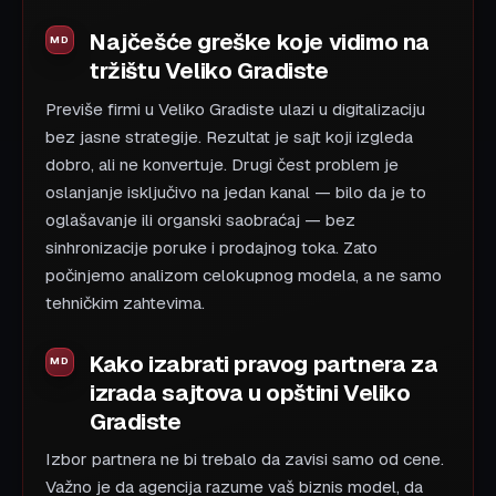
Najčešće greške koje vidimo na
tržištu Veliko Gradiste
Previše firmi u Veliko Gradiste ulazi u digitalizaciju
bez jasne strategije. Rezultat je sajt koji izgleda
dobro, ali ne konvertuje. Drugi čest problem je
oslanjanje isključivo na jedan kanal — bilo da je to
oglašavanje ili organski saobraćaj — bez
sinhronizacije poruke i prodajnog toka. Zato
počinjemo analizom celokupnog modela, a ne samo
tehničkim zahtevima.
Kako izabrati pravog partnera za
izrada sajtova u opštini Veliko
Gradiste
Izbor partnera ne bi trebalo da zavisi samo od cene.
Važno je da agencija razume vaš biznis model, da