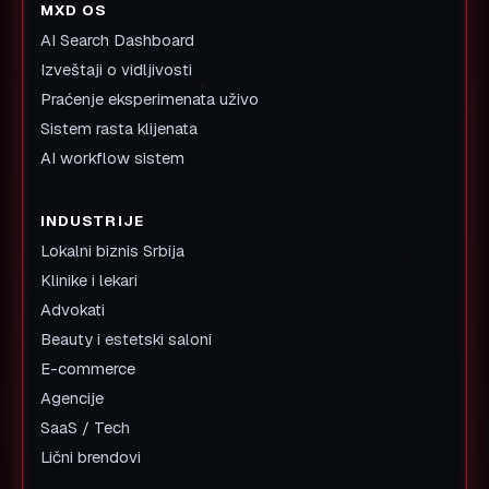
MXD OS
AI Search Dashboard
Izveštaji o vidljivosti
Praćenje eksperimenata uživo
Sistem rasta klijenata
AI workflow sistem
INDUSTRIJE
Lokalni biznis Srbija
Klinike i lekari
Advokati
Beauty i estetski saloni
E-commerce
Agencije
SaaS / Tech
Lični brendovi