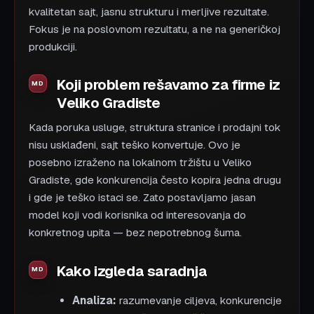
kvalitetan sajt, jasnu strukturu i merljive rezultate.
Fokus je na poslovnom rezultatu, a ne na generičkoj
produkciji.
Koji problem rešavamo za firme iz
Veliko Gradiste
Kada poruka usluge, struktura stranice i prodajni tok
nisu usklađeni, sajt teško konvertuje. Ovo je
posebno izraženo na lokalnom tržištu u Veliko
Gradiste, gde konkurencija često kopira jedna drugu
i gde je teško istaci se. Zato postavljamo jasan
model koji vodi korisnika od interesovanja do
konkretnog upita — bez nepotrebnog šuma.
Kako izgleda saradnja
Analiza:
razumevanje ciljeva, konkurencije