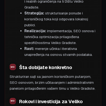
i realnih ograničenja na tržištu Veliko
Gradiste.
Strategija:
strukturisanje ponude i
korisničkog toka koji odgovara lokalnoj
publici.
Realizacija:
implementacija, SEO osnova i
tehnička optimizacija prilagođena
specifičnostima Veliko Gradiste.
Rast:
merenje učinka i iterativna
unapređenja na osnovu stvarnih podataka.
Šta dobijate konkretno
Strukturiran sajt sa jasnom korisničkom putanjom,
SEO osnovom, brzim učitavanjem i administrativnim
panelom prilagođenim vašem timu u Veliko Gradiste.
Rokovi i investicija za Veliko