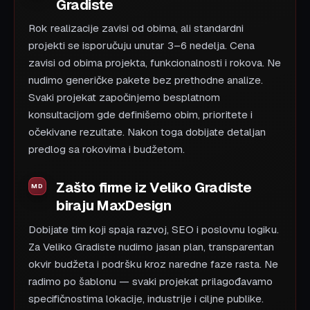
Gradiste
Rok realizacije zavisi od obima, ali standardni
projekti se isporučuju unutar 3–6 nedelja. Cena
zavisi od obima projekta, funkcionalnosti i rokova. Ne
nudimo generičke pakete bez prethodne analize.
Svaki projekat započinjemo besplatnom
konsultacijom gde definišemo obim, prioritete i
očekivane rezultate. Nakon toga dobijate detaljan
predlog sa rokovima i budžetom.
Zašto firme iz Veliko Gradiste
biraju MaxDesign
Dobijate tim koji spaja razvoj, SEO i poslovnu logiku.
Za Veliko Gradiste nudimo jasan plan, transparentan
okvir budžeta i podršku kroz naredne faze rasta. Ne
radimo po šablonu — svaki projekat prilagođavamo
specifičnostima lokacije, industrije i ciljne publike.