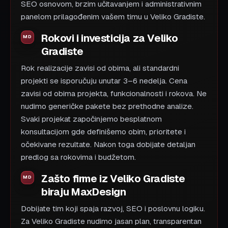
SEO osnovom, brzim učitavanjem i administrativnim
panelom prilagođenim vašem timu u Veliko Gradiste.
Rokovi i investicija za Veliko
Gradiste
Rok realizacije zavisi od obima, ali standardni
projekti se isporučuju unutar 3–6 nedelja. Cena
zavisi od obima projekta, funkcionalnosti i rokova. Ne
nudimo generičke pakete bez prethodne analize.
Svaki projekat započinjemo besplatnom
konsultacijom gde definišemo obim, prioritete i
očekivane rezultate. Nakon toga dobijate detaljan
predlog sa rokovima i budžetom.
Zašto firme iz Veliko Gradiste
biraju MaxDesign
Dobijate tim koji spaja razvoj, SEO i poslovnu logiku.
Za Veliko Gradiste nudimo jasan plan, transparentan