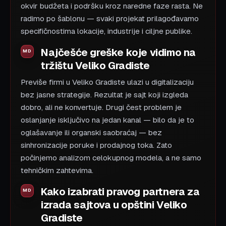
okvir budžeta i podršku kroz naredne faze rasta. Ne
radimo po šablonu — svaki projekat prilagođavamo
specifičnostima lokacije, industrije i ciljne publike.
Najčešće greške koje vidimo na
tržištu Veliko Gradiste
Previše firmi u Veliko Gradiste ulazi u digitalizaciju
bez jasne strategije. Rezultat je sajt koji izgleda
dobro, ali ne konvertuje. Drugi čest problem je
oslanjanje isključivo na jedan kanal — bilo da je to
oglašavanje ili organski saobraćaj — bez
sinhronizacije poruke i prodajnog toka. Zato
počinjemo analizom celokupnog modela, a ne samo
tehničkim zahtevima.
Kako izabrati pravog partnera za
izrada sajtova u opštini Veliko
Gradiste