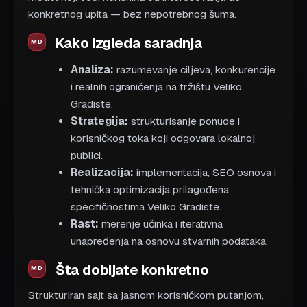
konkretnog upita — bez nepotrebnog šuma.
Kako izgleda saradnja
Analiza:
razumevanje ciljeva, konkurencije
i realnih ograničenja na tržištu Veliko
Gradiste.
Strategija:
strukturisanje ponude i
korisničkog toka koji odgovara lokalnoj
publici.
Realizacija:
implementacija, SEO osnova i
tehnička optimizacija prilagođena
specifičnostima Veliko Gradiste.
Rast:
merenje učinka i iterativna
unapređenja na osnovu stvarnih podataka.
Šta dobijate konkretno
Strukturiran sajt sa jasnom korisničkom putanjom,