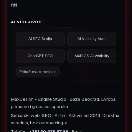
Niš
AI VIDLJIVOST
AI SEO Srbija
AI Visibility Audit
ChatGPT SEO
MXD OS AI Visibility
Prikaži sve stranice
MaxDesign - Engine Studio · Baza Beograd, Evropa
primarno i globalna isporuka
Seniorski web, SEO i AI tim. Aktivni od 2013. Direktna
saradnja, bez outsourcing-a.
Telefon:
+381 60 578 67 86
· Email: