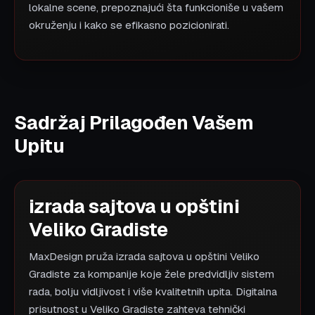
lokalne scene, prepoznajući šta funkcioniše u vašem
okruženju i kako se efikasno pozicionirati.
Sadržaj Prilagođen Vašem
Upitu
izrada sajtova u opštini
Veliko Gradiste
MaxDesign pruža izrada sajtova u opštini Veliko
Gradiste za kompanije koje žele predvidljiv sistem
rada, bolju vidljivost i više kvalitetnih upita. Digitalna
prisutnost u Veliko Gradiste zahteva tehnički