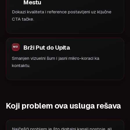
Mestu
Dokazi kvaliteta i reference postavljeni uz ključne
CTA tačke.
Brži Put do Upita
Smanjen vizuelni šum i jasni mikro-koraci ka
kontaktu.
Koji problem ova usluga rešava
Najčešći problem je što digitalni kanali postoje, ali