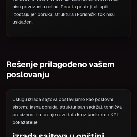
nisu povezani u celinu. Poseta postoji, ali upiti
izostaju jer poruka, struktura i korisnički tok nisu
usklađeni.
Rešenje prilagođeno vašem
poslovanju
Uslugu izrada sajtova postavljamo kao poslovni
sistem: jasna ponuda, strukturisan sadržaj, tehnička
preciznost i merenje rezultata kroz konkretne KPI
pokazatelje.
izrada sajtova u opštini