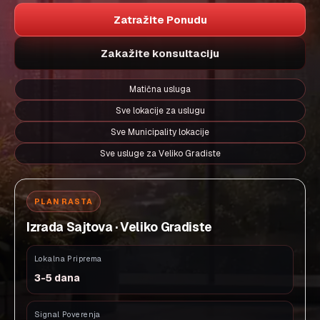
Zatražite Ponudu
Zakažite konsultaciju
Matična usluga
Sve lokacije za uslugu
Sve Municipality lokacije
Sve usluge za Veliko Gradiste
PLAN RASTA
Izrada Sajtova · Veliko Gradiste
Lokalna Priprema
3-5 dana
Signal Poverenja