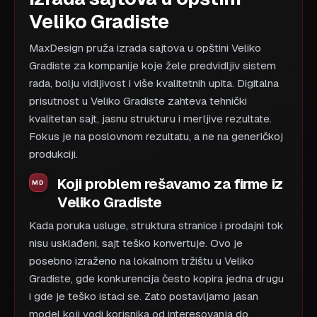
Veliko Gradiste
MaxDesign pruža izrada sajtova u opštini Veliko
Gradiste za kompanije koje žele predvidljiv sistem
rada, bolju vidljivost i više kvalitetnih upita. Digitalna
prisutnost u Veliko Gradiste zahteva tehnički
kvalitetan sajt, jasnu strukturu i merljive rezultate.
Fokus je na poslovnom rezultatu, a ne na generičkoj
produkciji.
Koji problem rešavamo za firme iz
Veliko Gradiste
Kada poruka usluge, struktura stranice i prodajni tok
nisu usklađeni, sajt teško konvertuje. Ovo je
posebno izraženo na lokalnom tržištu u Veliko
Gradiste, gde konkurencija često kopira jedna drugu
i gde je teško istaci se. Zato postavljamo jasan
model koji vodi korisnika od interesovanja do