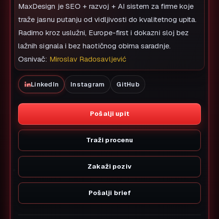
MaxDesign je SEO + razvoj + AI sistem za firme koje
traže jasnu putanju od vidljivosti do kvalitetnog upita.
Radimo kroz uslužni, Europe-first i dokazni sloj bez
lažnih signala i bez haotičnog obima saradnje.
Osnivač:
Miroslav Radosavljević
LinkedIn
Instagram
GitHub
Pošalji upit
Traži procenu
Zakaži poziv
Pošalji brief