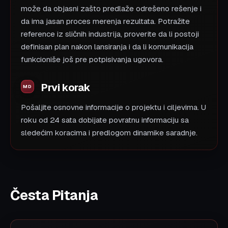
može da objasni zašto predlaže odrešeno rešenje i
da ima jasan proces merenja rezultata. Potražite
reference iz sličnih industrija, proverite da li postoji
definisan plan nakon lansiranja i da li komunikacija
funkcioniše još pre potpisivanja ugovora.
Prvi korak
Pošaljite osnovne informacije o projektu i ciljevima. U
roku od 24 sata dobijate povratnu informaciju sa
sledećim koracima i predlogom dinamike saradnje.
Česta Pitanja