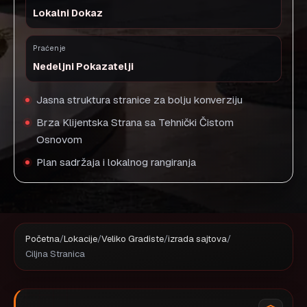
Lokalni Dokaz
Praćenje
Nedeljni Pokazatelji
Jasna struktura stranice za bolju konverziju
Brza Klijentska Strana sa Tehnički Čistom
Osnovom
Plan sadržaja i lokalnog rangiranja
Početna
/
Lokacije
/
Veliko Gradiste
/
izrada sajtova
/
Ciljna Stranica