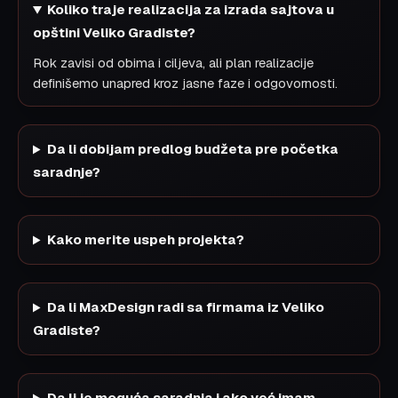
Koliko traje realizacija za izrada sajtova u
opštini Veliko Gradiste?
Rok zavisi od obima i ciljeva, ali plan realizacije
definišemo unapred kroz jasne faze i odgovornosti.
Da li dobijam predlog budžeta pre početka
saradnje?
Kako merite uspeh projekta?
Da li MaxDesign radi sa firmama iz Veliko
Gradiste?
Da li je moguća saradnja i ako već imam